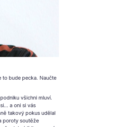
že to bude pecka. Naučte
podniku všichni mluví.
si… a oni si vás
esně takový pokus udělal
a poroty soutěže