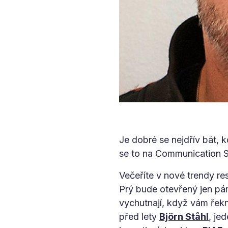
Je dobré se nejdřív bát, 
se to na Communication 
Večeříte v nové trendy re
Prý bude otevřený jen pár 
vychutnají, když vám řekn
před lety
Björn Ståhl
, je