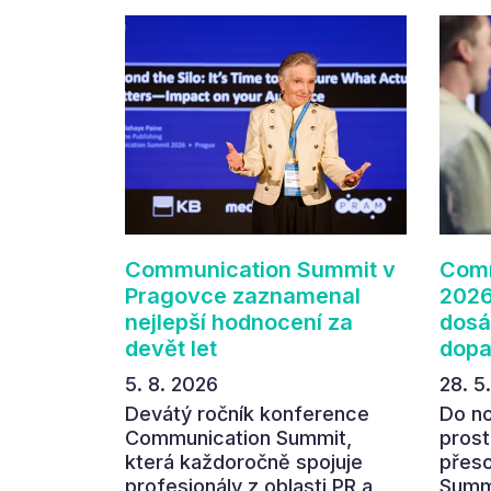
Communication Summit v
Comm
Pragovce zaznamenal
2026
nejlepší hodnocení za
dosá
devět let
dop
5. 8. 2026
28. 5
Devátý ročník konference
Do n
Communication Summit,
prost
která každoročně spojuje
přes
profesionály z oblasti PR a
Summi