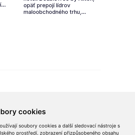
í
opäť prepojí lídrov
maloobchodného trhu,
,
výrobcov, technologické
firmy aj ďalších partnerov z
ní
retailového ekosystému.
ohled
Hlavnou témou 7. ročníka je
„nová rovnováha obchodu“.
ého
,
 i
bory cookies
údajů
užívají soubory cookies a další sledovací nástroje s
elského prostředí, zobrazení přizpůsobeného obsahu
© 2022 Blue Events