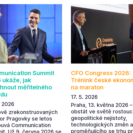
unication Summit
CFO Congress 2026:
 ukáže, jak
Trénink české ekono
hnout měřitelného
na maraton
adu
17. 5. 2026
. 2026
Praha, 13. května 2026 –
obstát ve světě rostouc
ově zrekonstruovaných
geopolitické nejistoty,
or Pragovky se letos
technologických změn a
ouvá Communication
proměňujícího se trhu p
t. Už 9. června 2026 se