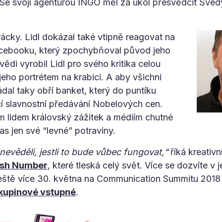
 Se svojí agenturou INGO měl za úkol přesvědčit Švédy
rácky. Lidl dokázal také vtipně reagovat na
acebooku, který zpochybňoval původ jeho
ědi vyrobil Lidl pro svého kritika celou
jeho portrétem na krabici. A aby všichni
řádal taky obří banket, který do puntíku
cí slavnostní předávání Nobelových cen.
 lidem královský zážitek a médiím chutné
as jen své “levné” potraviny.
nevěděli, jestli to bude vůbec fungovat,“
říká kreativn
ish Number
, které tleská celý svět. Více se dozvíte v 
 ještě více 30. května na Communication Summitu 201
kupinové vstupné
.