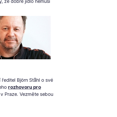
, že dobré jídlo nemusí
í ředitel Björn Ståhl o své
jeho
rozhovoru pro
8 v Praze. Vezměte sebou