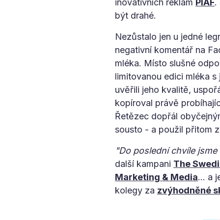
inovativních reklam
PIAF
.
být drahé.
Nezůstalo jen u jedné leg
negativní komentář na F
mléka. Místo slušné odpov
limitovanou edici mléka s 
uvěřili jeho kvalitě, uspo
kopíroval právě probíhají
Řetězec dopřál obyčejným
sousto - a použil přitom z
"Do poslední chvíle jsme 
další kampani
The Swed
Marketing & Media
... a
kolegy za
zvýhodněné s