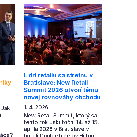
Lídri retailu sa stretnú v
miky
Bratislave: New Retail
Summit 2026 otvorí tému
novej rovnováhy obchodu
1. 4. 2026
 Jak
í
New Retail Summit, ktorý sa
tento rok uskutoční 14. až 15.
apríla 2026 v Bratislave v
ráce?
hoteli DoubleTree by Hilton,