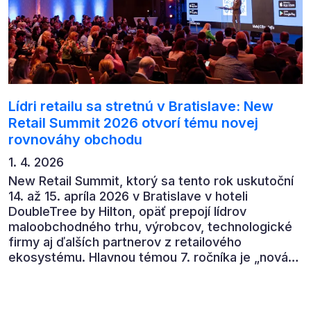
Lídri retailu sa stretnú v Bratislave: New
Retail Summit 2026 otvorí tému novej
rovnováhy obchodu
1. 4. 2026
New Retail Summit, ktorý sa tento rok uskutoční
14. až 15. apríla 2026 v Bratislave v hoteli
DoubleTree by Hilton, opäť prepojí lídrov
maloobchodného trhu, výrobcov, technologické
firmy aj ďalších partnerov z retailového
ekosystému. Hlavnou témou 7. ročníka je „nová
rovnováha obchodu“.