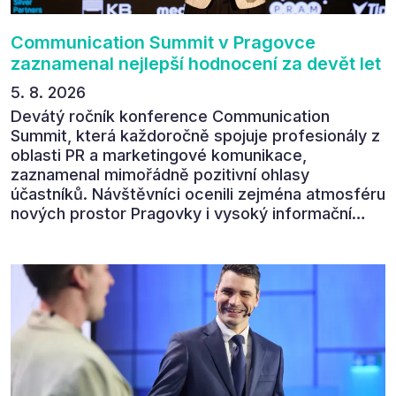
Communication Summit v Pragovce
zaznamenal nejlepší hodnocení za devět let
5. 8. 2026
Devátý ročník konference Communication
Summit, která každoročně spojuje profesionály z
oblasti PR a marketingové komunikace,
zaznamenal mimořádně pozitivní ohlasy
účastníků. Návštěvníci ocenili zejména atmosféru
nových prostor Pragovky i vysoký informační
přínos programu. Celkem 90 % respondentů v
následném průzkumu uvedlo, že se plánuje
zúčastnit i příštího ročníku. „Příjemná konference,
výborný program, hezké prostory, Daniel Stach
absolutně nejlepší moderátor!!!“ Tak shrnul
Communication Summit jeden z 330 účastníků ve
své zpětné vazbě. Ta potvrdila, co bylo slyšet i
cítit po celý 9. červen v Pragovce – že ročník s
tématem „Od chaosu k dopadu“ se skutečně