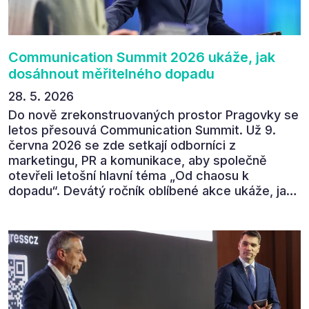
povedl.
Communication Summit 2026 ukáže, jak
dosáhnout měřitelného dopadu
28. 5. 2026
Do nově zrekonstruovaných prostor Pragovky se
letos přesouvá Communication Summit. Už 9.
června 2026 se zde setkají odborníci z
marketingu, PR a komunikace, aby společně
otevřeli letošní hlavní téma „Od chaosu k
dopadu“. Devátý ročník oblíbené akce ukáže, jak
v dnešním přehlceném prostředí vytvářet
komunikaci s měřitelným dopadem.