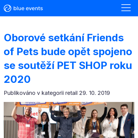
Oborové setkání Friends
of Pets bude opět spojeno
se soutěží PET SHOP roku
2020
Publikováno v kategorii
retail 29. 10. 2019