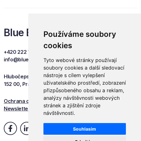
Blue Events
Používáme soubory
cookies
+420 222 749 841
info@blueevents.eu
Tyto webové stránky používají
soubory cookies a další sledovací
nástroje s cílem vylepšení
Hlubočepská 701/38c
uživatelského prostředí, zobrazení
152 00, Praha 5
přizpůsobeného obsahu a reklam,
analýzy návštěvnosti webových
Ochrana osobních údajů
stránek a zjištění zdroje
Newsletter
návštěvnosti.
Souhlasím