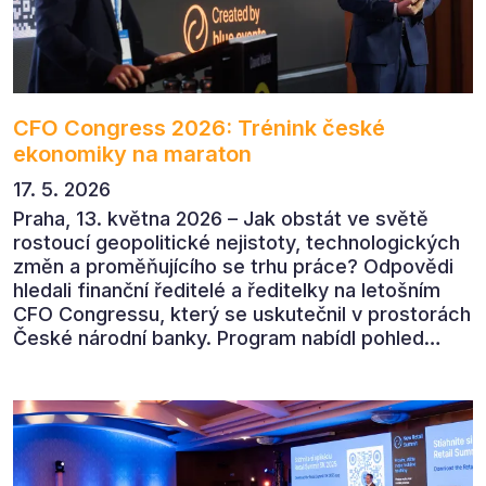
CFO Congress 2026: Trénink české
ekonomiky na maraton
17. 5. 2026
Praha, 13. května 2026 – Jak obstát ve světě
rostoucí geopolitické nejistoty, technologických
změn a proměňujícího se trhu práce? Odpovědi
hledali finanční ředitelé a ředitelky na letošním
CFO Congressu, který se uskutečnil v prostorách
České národní banky. Program nabídl pohled
předních ekonomů, podnikatelů i lídrů českého
byznysu na ekonomický vývoj, umělou inteligenci,
automatizaci, leadership i budoucnost role CFO.