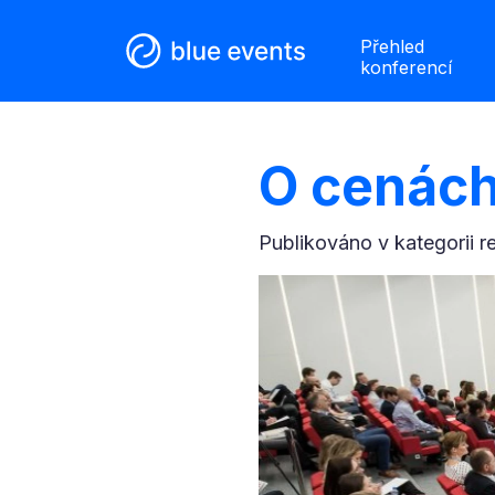
Přehled
konferencí
O cenách
Publikováno v kategorii
r