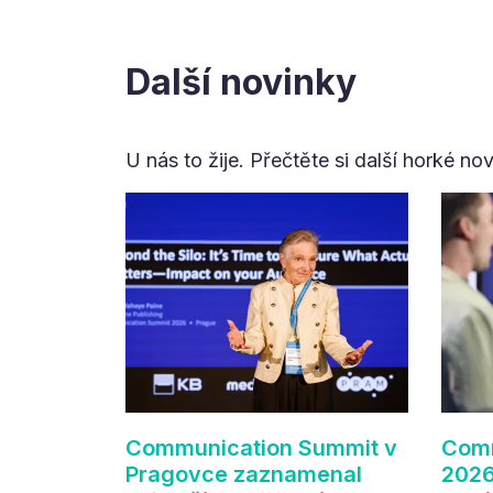
Další novinky
U nás to žije. Přečtěte si další horké no
Communication Summit v
Comm
Pragovce zaznamenal
2026