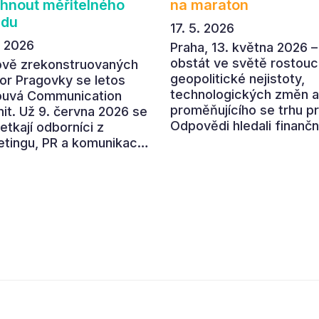
hnout měřitelného
na maraton
adu
17. 5. 2026
. 2026
Praha, 13. května 2026 –
obstát ve světě rostouc
ově zrekonstruovaných
geopolitické nejistoty,
or Pragovky se letos
technologických změn a
ouvá Communication
proměňujícího se trhu p
t. Už 9. června 2026 se
Odpovědi hledali finančn
etkají odborníci z
ředitelé a ředitelky na
tingu, PR a komunikace,
letošním CFO Congressu
polečně otevřeli letošní
který se uskutečnil v
í téma „Od chaosu k
prostorách České národ
u“. Devátý ročník
banky. Program nabídl p
ené akce ukáže, jak v
předních ekonomů,
ním přehlceném
podnikatelů i lídrů česk
ředí vytvářet
byznysu na ekonomický
ikaci s měřitelným
vývoj, umělou inteligenci
dem.
automatizaci, leadership
budoucnost role CFO.