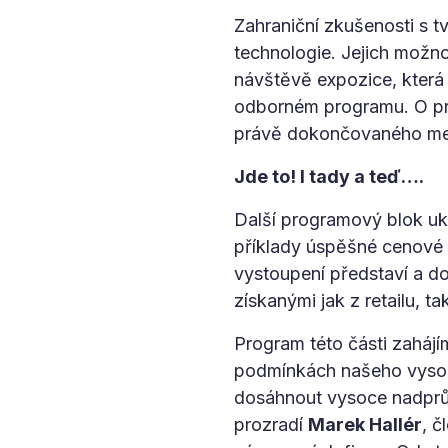
Zahraniční zkušenosti s 
technologie. Jejich možno
návštěvě expozice, která
odborném programu. O prio
právě dokončovaného me
Jde to! I tady a teď….
Další programový blok uká
příklady úspěšné cenové s
vystoupení představí a 
získanými jak z retailu, 
Program této části zahájí
podmínkách našeho vysoc
dosáhnout vysoce nadprůmě
prozradí
Marek Hallér
, č