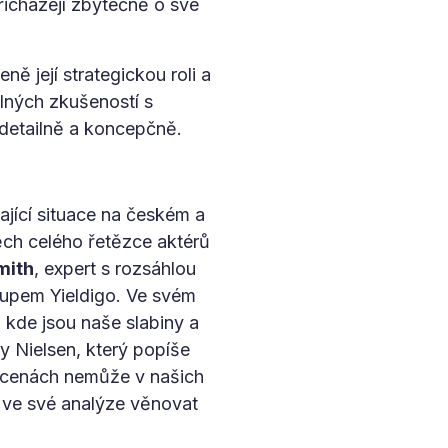
icházejí zbytečně o své
ně její strategickou roli a
eálných zkušeností s
 detailně a koncepčně.
ající situace na českém a
ěch celého řetězce aktérů
mith
, expert s rozsáhlou
t-upem Yieldigo. Ve svém
 kde jsou naše slabiny a
y Nielsen, který popíše
 o cenách nemůže v našich
e ve své analýze věnovat