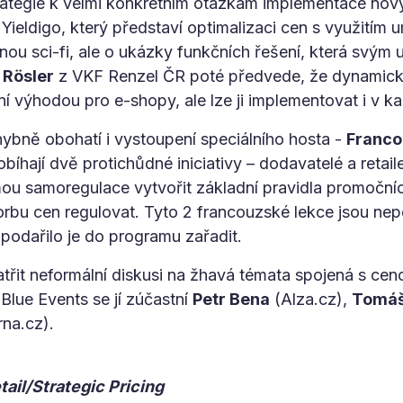
ategie k velmi konkrétním otázkám implementace nov
Yieldigo, který představí optimalizaci cen s využitím u
ou sci-fi, ale o ukázky funkčních řešení, která svým u
 Rösler
z VKF Renzel ČR poté předvede, že dynamická
ní výhodou pro e-shopy, ale lze ji implementovat i v 
ybně obohatí i vystoupení speciálního hosta -
Franco
obíhají dvě protichůdné iniciativy – dodavatelé a retai
u samoregulace vytvořit základní pravidla promočních 
vorbu cen regulovat. Tyto 2 francouzské lekce jsou ne
 podařilo je do programu zařadit.
řit neformální diskusi na žhavá témata spojená s ceno
Blue Events se jí zúčastní
Petr Bena
(Alza.cz),
Tomáš
na.cz).
tail/Strategic Pricing