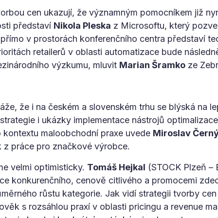
tvorbou cen ukazují, že významným pomocníkem již ny
sti představí
Nikola Pleska
z Microsoftu, který pozve
 přímo v prostorách konferenčního centra představí te
ritách retailerů v oblasti automatizace bude následn
zinárodního výzkumu, mluvit
Marian Šramko
ze Zebr
že, že i na českém a slovenském trhu se blýská na lep
trategie i ukázky implementace nástrojů optimalizace
do kontextu maloobchodní praxe uvede
Miroslav Čern
tak z práce pro značkové výrobce.
me velmi optimisticky.
Tomáš Hejkal
(STOCK Plzeň – B
e konkurenčního, cenově citlivého a promocemi zdec
rného růstu kategorie. Jak vidí strategii tvorby cen
lověk s rozsáhlou praxí v oblasti pricingu a revenue 