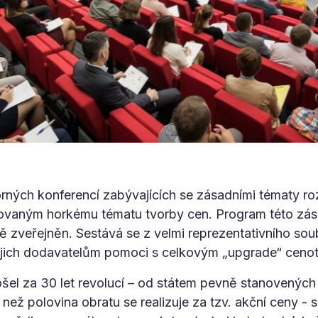
borných konferencí zabývajících se zásadními tématy roz
novaným horkému tématu tvorby cen. Program této zás
vě zveřejněn. Sestává se z velmi reprezentativního so
 jejich dodavatelům pomoci s celkovým „upgrade“ ceno
šel za 30 let revolucí – od státem pevně stanovených
e než polovina obratu se realizuje za tzv. akční ceny -