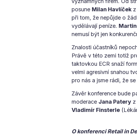
významných firem. Od str
posune
Milan Havlíček
z 
při tom, že nepůjde o žádn
vydělávají peníze.
Martin
nemusí být jen konkurenč
Znalosti účastníků nepoch
Právě v této zemi totiž pr
taktovkou ECR snaží formo
velmi agresivní snahou t
pro nás a jsme rádi, že se
Závěr konference bude pat
moderace
Jana Patery
z 
Vladimír Finsterle
(Lékár
O konferenci Retail in De