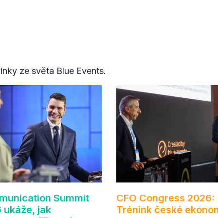
vinky ze světa Blue Events.
unication Summit
CFO Congress 2026:
 ukáže, jak
Trénink české ekono