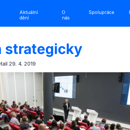
Aktuální
O
Spolupráce
dění
nás
 strategicky
etail 29. 4. 2019