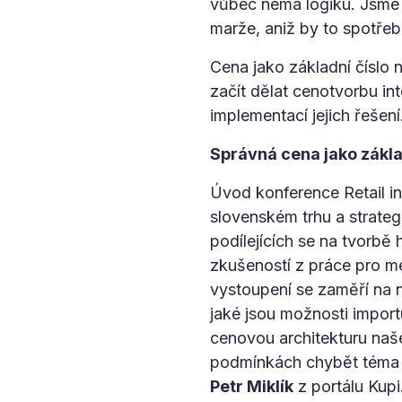
vůbec nemá logiku. Jsme 
marže, aniž by to spotřebi
Cena jako základní číslo n
začít dělat cenotvorbu int
implementací jejich řešen
Správná cena jako zákl
Úvod konference Retail in
slovenském trhu a strate
podílejících se na tvorb
zkušeností z práce pro me
vystoupení se zaměří na n
jaké jsou možnosti import
cenovou architekturu naše
podmínkách chybět téma pr
Petr Miklík
z portálu Kupi