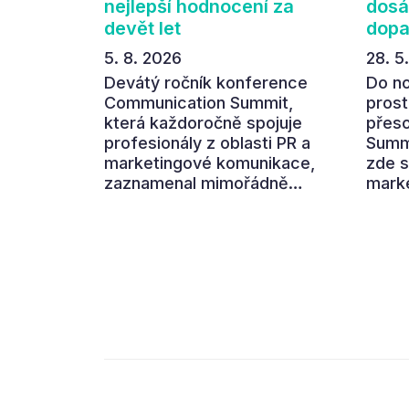
nejlepší hodnocení za
dosá
devět let
dop
5. 8. 2026
28. 5
Devátý ročník konference
Do n
Communication Summit,
prost
která každoročně spojuje
přes
profesionály z oblasti PR a
Summi
marketingové komunikace,
zde s
zaznamenal mimořádně
marke
pozitivní ohlasy účastníků.
aby s
Návštěvníci ocenili zejména
hlavn
atmosféru nových prostor
dopad
Pragovky i vysoký informační
oblíb
přínos programu. Celkem 90
dneš
% respondentů v následném
prost
průzkumu uvedlo, že se
komun
plánuje zúčastnit i příštího
dopa
ročníku. „Příjemná
konference, výborný
program, hezké prostory,