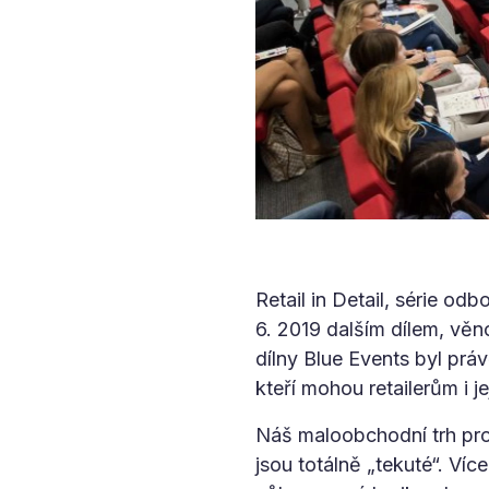
Retail in Detail, série od
6. 2019 dalším dílem, vě
dílny Blue Events byl prá
kteří mohou retailerům i
Náš maloobchodní trh pro
jsou totálně „tekuté“. Víc