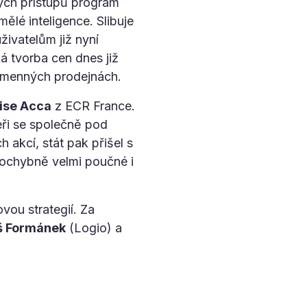
ých přístupů program
mělé inteligence. Slibuje
živatelům již nyní
 tvorba cen dnes již
kamenných prodejnách.
ise Acca
z ECR France.
leři se společně pod
akcí, stát pak přišel s
pochybně velmi poučné i
vou strategií. Za
 Formánek
(Logio) a