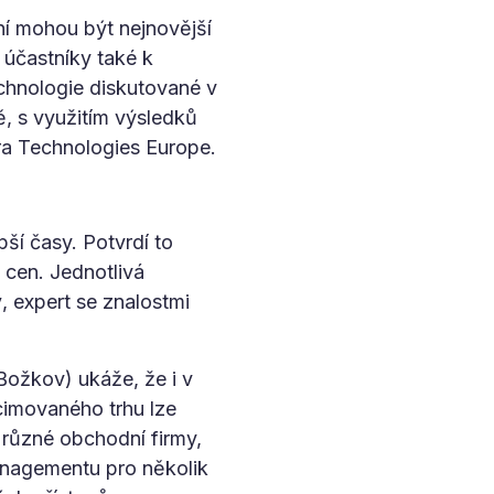
ní mohou být nejnovější
 účastníky také k
chnologie diskutované v
ě, s využitím výsledků
a Technologies Europe.
ší časy. Potvrdí to
 cen. Jednotlivá
ý
, expert se znalostmi
ožkov) ukáže, že i v
imovaného trhu lze
 různé obchodní firmy,
managementu pro několik