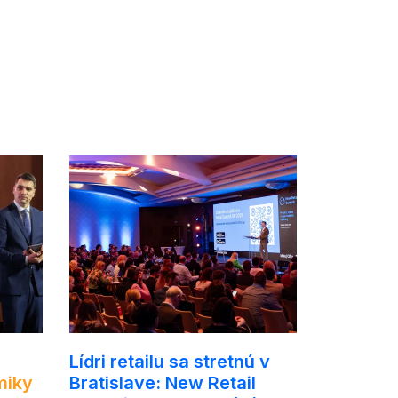
Lídri retailu sa stretnú v
miky
Bratislave: New Retail