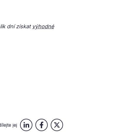
ik dní získat
výhodné
ílejte jej