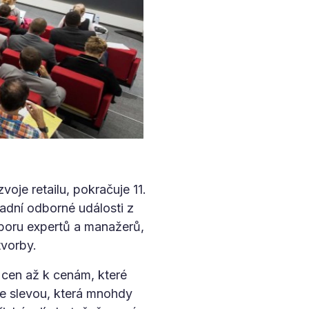
voje retailu, pokračuje 11.
adní odborné události z
uboru expertů a manažerů,
tvorby.
 cen až k cenám, které
 se slevou, která mnohdy