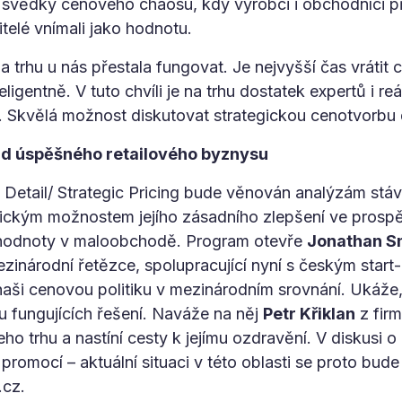
svědky cenového chaosu, kdy výrobci i obchodníci př
telé vnímali jako hodnotu.
a trhu u nás přestala fungovat. Je nejvyšší čas vrátit ce
eligentně. V tuto chvíli je na trhu dostatek expertů i r
í. Skvělá možnost diskutovat strategickou cenotvorbu
ad úspěšného retailového byznysu
 Detail/ Strategic Pricing bude věnován analýzám stáv
gickým možnostem jejího zásadního zlepšení ve prosp
ě hodnoty v maloobchodě. Program otevře
Jonathan S
zinárodní řetězce, spolupracující nyní s českým star
aši cenovou politiku v mezinárodním srovnání. Ukáže,
u fungujících řešení. Naváže na něj
Petr Křiklan
z firm
ho trhu a nastíní cesty k jejímu ozdravění. V diskusi
omocí – aktuální situaci v této oblasti se proto bud
.cz.