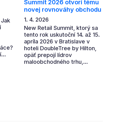
Summit 2026 otvorí tému
novej rovnováhy obchodu
1. 4. 2026
 Jak
í
New Retail Summit, ktorý sa
tento rok uskutoční 14. až 15.
apríla 2026 v Bratislave v
ráce?
hoteli DoubleTree by Hilton,
í
opäť prepojí lídrov
maloobchodného trhu,
,
výrobcov, technologické
firmy aj ďalších partnerov z
ní
retailového ekosystému.
ohled
Hlavnou témou 7. ročníka je
„nová rovnováha obchodu“.
ého
,
 i