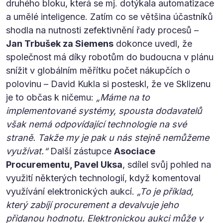
druhého bloku, která se mj. dotýkala automatizace
a umělé inteligence. Zatím co se většina účastníků
shodla na nutnosti zefektivnění řady procesů –
Jan Trbušek za Siemens
dokonce uvedl, že
společnost má díky robotům do budoucna v plánu
snížit v globálním měřítku počet nákupčích o
polovinu – David Kukla si posteskl, že ve Sklizenu
je to občas k ničemu:
„Máme na to
implementované systémy, spousta dodavatelů
však nemá odpovídající technologie na své
straně. Takže my je pak u nás stejně nemůžeme
využívat.“
Další zástupce
Asociace
Procurementu, Pavel Uksa
, sdílel svůj pohled na
využití některých technologií, když komentoval
využívání elektronických aukcí.
„To je příklad,
který zabíjí procurement a devalvuje jeho
přidanou hodnotu. Elektronickou aukci může v