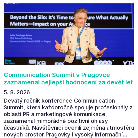
Communication Summit v Pragovce
zaznamenal nejlepší hodnocení za devět let
5. 8. 2026
Devátý ročník konference Communication
Summit, která každoročně spojuje profesionály z
oblasti PR a marketingové komunikace,
zaznamenal mimořádně pozitivní ohlasy
účastníků. Návštěvníci ocenili zejména atmosféru
nových prostor Pragovky i vysoký informační