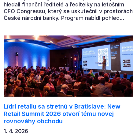
hledali finanční ředitelé a ředitelky na letošním
CFO Congressu, který se uskutečnil v prostorách
České národní banky. Program nabídl pohled
předních ekonomů, podnikatelů i lídrů českého
byznysu na ekonomický vývoj, umělou inteligenci,
automatizaci, leadership i budoucnost role CFO.
Lídri retailu sa stretnú v Bratislave: New
Retail Summit 2026 otvorí tému novej
rovnováhy obchodu
1. 4. 2026