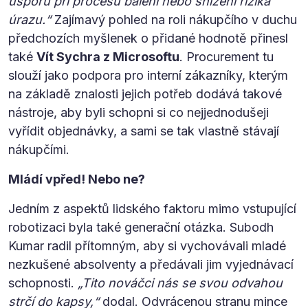
úsporu při procesu balení nebo snížení rizika
úrazu.“
Zajímavý pohled na roli nákupčího v duchu
předchozích myšlenek o přidané hodnotě přinesl
také
Vít Sychra z Microsoftu
. Procurement tu
slouží jako podpora pro interní zákazníky, kterým
na základě znalosti jejich potřeb dodává takové
nástroje, aby byli schopni si co nejjednodušeji
vyřídit objednávky, a sami se tak vlastně stávají
nákupčími.
Mládí vpřed! Nebo ne?
Jedním z aspektů lidského faktoru mimo vstupující
robotizaci byla také generační otázka. Subodh
Kumar radil přítomným, aby si vychovávali mladé
nezkušené absolventy a předávali jim vyjednávací
schopnosti.
„Tito nováčci nás se svou odvahou
strčí do kapsy,“
dodal. Odvrácenou stranu mince