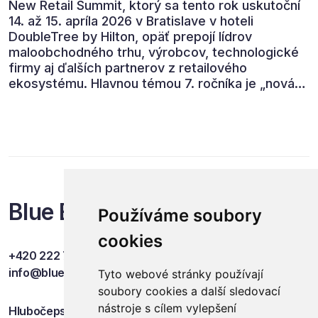
New Retail Summit, ktorý sa tento rok uskutoční
14. až 15. apríla 2026 v Bratislave v hoteli
DoubleTree by Hilton, opäť prepojí lídrov
maloobchodného trhu, výrobcov, technologické
firmy aj ďalších partnerov z retailového
ekosystému. Hlavnou témou 7. ročníka je „nová
rovnováha obchodu“.
Blue Events
Používáme soubory
cookies
+420 222 749 841
info@blueevents.eu
Tyto webové stránky používají
soubory cookies a další sledovací
nástroje s cílem vylepšení
Hlubočepská 701/38c