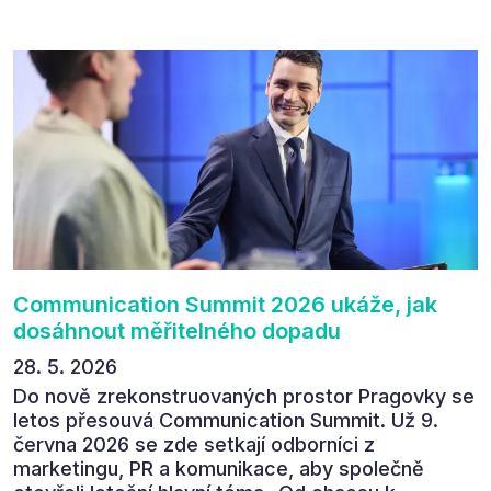
přínos programu. Celkem 90 % respondentů v
následném průzkumu uvedlo, že se plánuje
zúčastnit i příštího ročníku. „Příjemná konference,
výborný program, hezké prostory, Daniel Stach
absolutně nejlepší moderátor!!!“ Tak shrnul
Communication Summit jeden z 330 účastníků ve
své zpětné vazbě. Ta potvrdila, co bylo slyšet i
cítit po celý 9. červen v Pragovce – že ročník s
tématem „Od chaosu k dopadu“ se skutečně
povedl.
Communication Summit 2026 ukáže, jak
dosáhnout měřitelného dopadu
28. 5. 2026
Do nově zrekonstruovaných prostor Pragovky se
letos přesouvá Communication Summit. Už 9.
června 2026 se zde setkají odborníci z
marketingu, PR a komunikace, aby společně