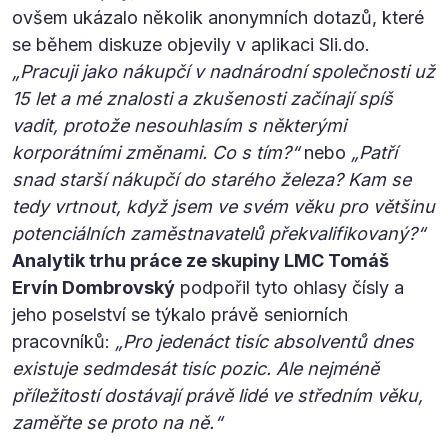
ovšem ukázalo několik anonymních dotazů, které
se během diskuze objevily v aplikaci Sli.do.
„Pracuji jako nákupčí v nadnárodní společnosti už
15 let a mé znalosti a zkušenosti začínají spíš
vadit, protože nesouhlasím s některými
korporátními změnami. Co s tím?“
nebo
„Patří
snad starší nákupčí do starého železa? Kam se
tedy vrtnout, když jsem ve svém věku pro většinu
potenciálních zaměstnavatelů překvalifikovaný?“
Analytik trhu práce ze skupiny LMC Tomáš
Ervín Dombrovský
podpořil tyto ohlasy čísly a
jeho poselství se týkalo právě seniorních
pracovníků:
„Pro jedenáct tisíc absolventů dnes
existuje sedmdesát tisíc pozic. Ale nejméně
příležitostí dostávají právě lidé ve středním věku,
zaměřte se proto na ně.“