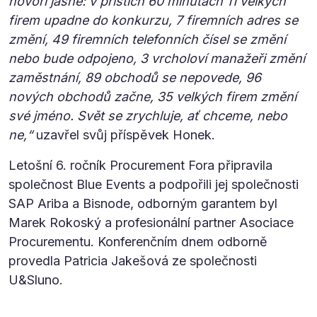
hovoří jasně: v příštích 60 minutách 11 velkých
firem upadne do konkurzu, 7 firemních adres se
změní, 49 firemních telefonních čísel se změní
nebo bude odpojeno, 3 vrcholoví manažeři změní
zaměstnání, 89 obchodů se nepovede, 96
nových obchodů začne, 35 velkých firem změní
své jméno. Svět se zrychluje, ať chceme, nebo
ne,“
uzavřel svůj příspěvek Honek.
Letošní 6. ročník Procurement Fora připravila
společnost Blue Events a podpořili jej společnosti
SAP Ariba a Bisnode, odborným garantem byl
Marek Rokoský a profesionální partner Asociace
Procurementu. Konferenčním dnem odborně
provedla Patricia Jakešová ze společnosti
U&Sluno.