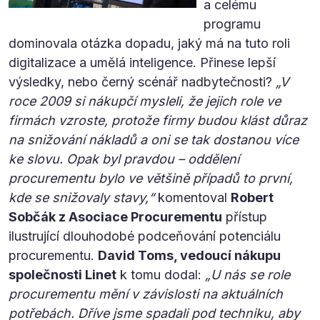
a celému
programu
dominovala otázka dopadu, jaký má na tuto roli
digitalizace a umělá inteligence. Přinese lepší
výsledky, nebo černý scénář nadbytečnosti?
„V
roce 2009 si nákupčí mysleli, že jejich role ve
firmách vzroste, protože firmy budou klást důraz
na snižování nákladů a oni se tak dostanou více
ke slovu. Opak byl pravdou – oddělení
procurementu bylo ve většině případů to první,
kde se snižovaly stavy,“
komentoval
Robert
Sobčák z Asociace Procurementu
přístup
ilustrující dlouhodobé podceňování potenciálu
procurementu.
David Toms, vedoucí nákupu
společnosti Linet
k tomu dodal:
„U nás se role
procurementu mění v závislosti na aktuálních
potřebách. Dříve jsme spadali pod techniku, aby