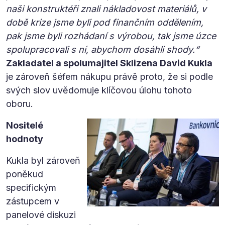
naši konstruktéři znali nákladovost materiálů, v
době krize jsme byli pod finančním oddělením,
pak jsme byli rozhádaní s výrobou, tak jsme úzce
spolupracovali s ní, abychom dosáhli shody.“
Zakladatel a spolumajitel Sklizena David Kukla
je zároveň šéfem nákupu právě proto, že si podle
svých slov uvědomuje klíčovou úlohu tohoto
oboru.
Nositelé
hodnoty
Kukla byl zároveň
poněkud
specifickým
zástupcem v
panelové diskuzi