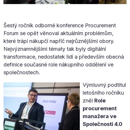
Šestý ročník odborné konference Procurement
Forum se opět věnoval aktuálním problémům,
které trápí nákupčí napříč nejrůznějšími obory.
Nejvýznamnějšími tématy tak byly digitální
transformace, nedostatek lidí a především obecná
definice současné role nákupního oddělení ve
společnostech.
Výmluvný podtitul
letošního ročníku
zněl
Role
procurement
manažera ve
Společnosti 4.0