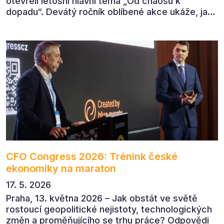
otevřeli letošní hlavní téma „Od chaosu k
dopadu“. Devátý ročník oblíbené akce ukáže, jak
v dnešním přehlceném prostředí vytvářet
komunikaci s měřitelným dopadem.
CFO Congress 2026: Trénink české
ekonomiky na maraton
17. 5. 2026
Praha, 13. května 2026 – Jak obstát ve světě
rostoucí geopolitické nejistoty, technologických
změn a proměňujícího se trhu práce? Odpovědi