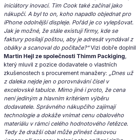
iniciátory inovací. Tim Cook také začínal jako
nákupčí. A byl to on, koho napadlo objednat pro
iPhone odolnější displeje. Pořád je co vylepšovat.
Jak je možné, že stále existují firmy, kde se
faktury posílají poštou, aby je adresát vyndával z
obálky a scanoval do počítače?“
Vizi dobře doplnil
Martin Hejl ze společnosti Thimm Packiging
,
který mluvil z pozice dodavatele o vlastních
zkušenostech s procurement manažery:
„Dnes už
z daleka nejde jen o porovnávání čísel v
excelovské tabulce. Mimo jiné i proto, že cena
není jediným a hlavním kritériem výběru
dodavatele. Správného nákupčího zajímají
technologie a dokáže vnímat cenu obalového
materiálu v rámci celého hodnotového řetězce.
Tedy že dražší obal může přinést časovou