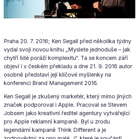
Praha 20. 7. 2016; Ken Segall před několika týdny
vydal svoji novou knihu „Myslete jednoduše – jak
chytří lidé poráží komplexitu“. Ta se koncem září
objeví i v českém překladu a dne 21. 9. 2016 autor
osobně představí její klíčové myšlenky na
konferenci Brand Management 2016.
Ken Segall je zkušený marketér, který mimo jiných
značek podporoval i Apple. Pracoval se Stevem
Jobsem jako kreativní ředitel agentury vytvářející
pro Apple reklamní kampaně. Byl u zrodu
legendární kampaně Think Different a je
zodpovědný za ono malé „i“, které je součástí