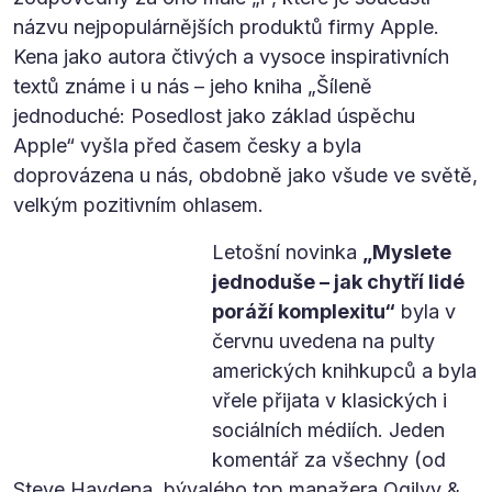
názvu nejpopulárnějších produktů firmy Apple.
Kena jako autora čtivých a vysoce inspirativních
textů známe i u nás – jeho kniha „Šíleně
jednoduché: Posedlost jako základ úspěchu
Apple“ vyšla před časem česky a byla
doprovázena u nás, obdobně jako všude ve světě,
velkým pozitivním ohlasem.
Letošní novinka
„Myslete
jednoduše – jak chytří lidé
poráží komplexitu“
byla v
červnu uvedena na pulty
amerických knihkupců a byla
vřele přijata v klasických i
sociálních médiích. Jeden
komentář za všechny (od
Steve Haydena, bývalého top manažera Ogilvy &