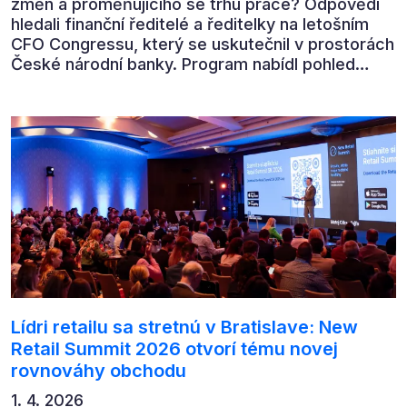
změn a proměňujícího se trhu práce? Odpovědi
hledali finanční ředitelé a ředitelky na letošním
CFO Congressu, který se uskutečnil v prostorách
České národní banky. Program nabídl pohled
předních ekonomů, podnikatelů i lídrů českého
byznysu na ekonomický vývoj, umělou inteligenci,
automatizaci, leadership i budoucnost role CFO.
Lídri retailu sa stretnú v Bratislave: New
Retail Summit 2026 otvorí tému novej
rovnováhy obchodu
1. 4. 2026