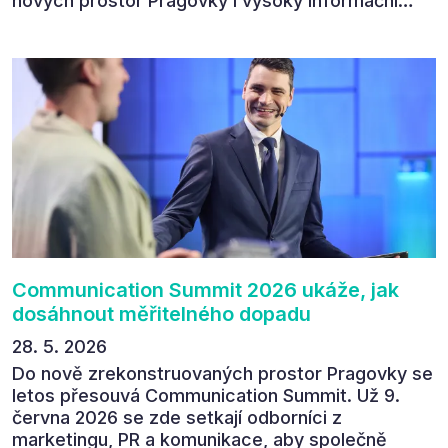
nových prostor Pragovky i vysoký informační
přínos programu. Celkem 90 % respondentů v
následném průzkumu uvedlo, že se plánuje
zúčastnit i příštího ročníku. „Příjemná konference,
výborný program, hezké prostory, Daniel Stach
absolutně nejlepší moderátor!!!“ Tak shrnul
Communication Summit jeden z 330 účastníků ve
své zpětné vazbě. Ta potvrdila, co bylo slyšet i
cítit po celý 9. červen v Pragovce – že ročník s
tématem „Od chaosu k dopadu“ se skutečně
povedl.
Communication Summit 2026 ukáže, jak
dosáhnout měřitelného dopadu
28. 5. 2026
Do nově zrekonstruovaných prostor Pragovky se
letos přesouvá Communication Summit. Už 9.
června 2026 se zde setkají odborníci z
marketingu, PR a komunikace, aby společně