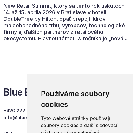
New Retail Summit, ktorý sa tento rok uskutoční
14. až 15. apríla 2026 v Bratislave v hoteli
DoubleTree by Hilton, opäť prepojí lídrov
maloobchodného trhu, výrobcov, technologické
firmy aj ďalších partnerov z retailového
ekosystému. Hlavnou témou 7. ročníka je „nová
rovnováha obchodu“.
Blue Events
Používáme soubory
cookies
+420 222 749 841
info@blueevents.eu
Tyto webové stránky používají
soubory cookies a další sledovací
nástroje s cílem vylepšení