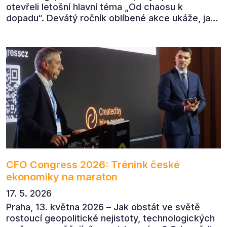
otevřeli letošní hlavní téma „Od chaosu k
dopadu“. Devátý ročník oblíbené akce ukáže, jak
v dnešním přehlceném prostředí vytvářet
komunikaci s měřitelným dopadem.
CFO Congress 2026: Trénink české
ekonomiky na maraton
17. 5. 2026
Praha, 13. května 2026 – Jak obstát ve světě
rostoucí geopolitické nejistoty, technologických