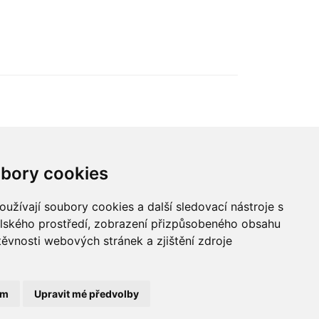
Hlavnou témou 7. ročníka je
„nová rovnováha obchodu“.
ého
,
 i
bory cookies
údajů
užívají soubory cookies a další sledovací nástroje s
elského prostředí, zobrazení přizpůsobeného obsahu
© 2022 Blue Events
těvnosti webových stránek a zjištění zdroje
ám
Upravit mé předvolby