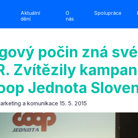
Aktuální
O
Spolupráce
dění
nás
gový počin zná své
R. Zvítězily kampan
oop Jednota Slove
arketing a komunikace 15. 5. 2015