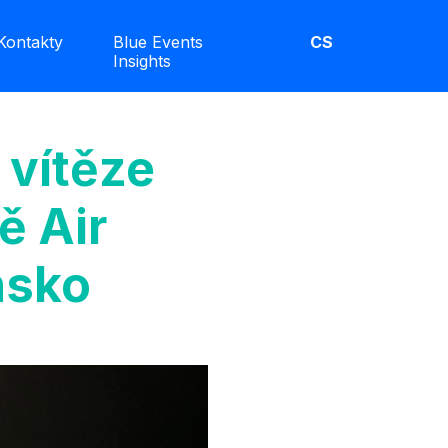
Kontakty
Blue Events
CS
Insights
 vítěze
ě Air
nsko