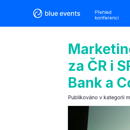
Přehled
konferencí
Marketin
za ČR i S
Bank a C
Publikováno v kategorii
m