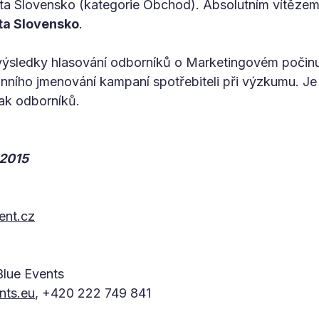
a Slovensko (kategorie Obchod). Absolutním vítězem 
a Slovensko
.
 výsledky hlasování odborníků o Marketingovém počinu
tánního jmenování kampaní spotřebiteli při výzkumu. J
tak odborníků.
2015
nt.cz
Blue Events
nts.eu
, +420 222 749 841