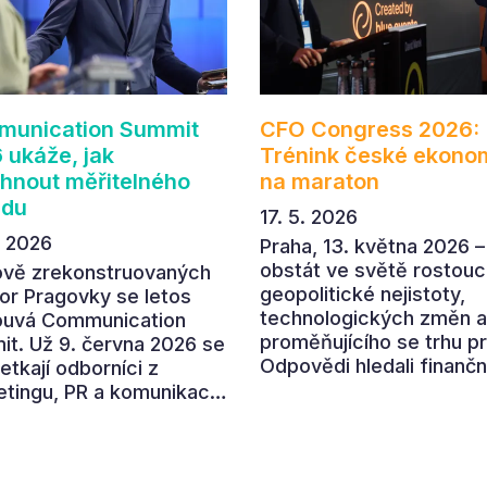
unication Summit
CFO Congress 2026:
 ukáže, jak
Trénink české ekono
hnout měřitelného
na maraton
adu
17. 5. 2026
. 2026
Praha, 13. května 2026 –
obstát ve světě rostouc
ově zrekonstruovaných
geopolitické nejistoty,
or Pragovky se letos
technologických změn a
ouvá Communication
proměňujícího se trhu p
t. Už 9. června 2026 se
Odpovědi hledali finančn
etkají odborníci z
ředitelé a ředitelky na
tingu, PR a komunikace,
letošním CFO Congressu
polečně otevřeli letošní
který se uskutečnil v
í téma „Od chaosu k
prostorách České národ
u“. Devátý ročník
banky. Program nabídl p