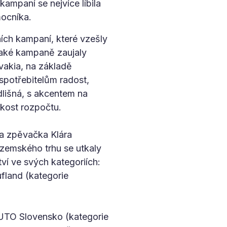
ampaní se nejvíce líbila
mocníka.
ních kampaní, které vzešly
 jaké kampaně zaujaly
ovakia, na základě
spotřebitelům radost,
dlišná, s akcentem na
ikost rozpočtu.
a zpěvačka Klára
uzemského trhu se utkaly
ví ve svých kategoriích:
fland (kategorie
AUTO Slovensko (kategorie