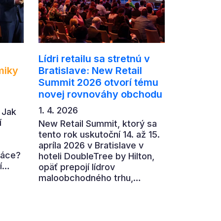
Lídri retailu sa stretnú v
miky
Bratislave: New Retail
Summit 2026 otvorí tému
novej rovnováhy obchodu
1. 4. 2026
 Jak
í
New Retail Summit, ktorý sa
tento rok uskutoční 14. až 15.
apríla 2026 v Bratislave v
ráce?
hoteli DoubleTree by Hilton,
í
opäť prepojí lídrov
maloobchodného trhu,
,
výrobcov, technologické
firmy aj ďalších partnerov z
ní
retailového ekosystému.
ohled