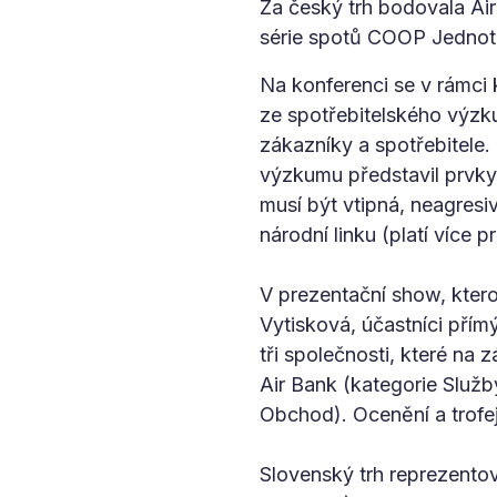
Za český trh bodovala Air
série spotů COOP Jednota
Na konferenci se v rámci 
ze spotřebitelského výzku
zákazníky a spotřebitele.
výzkumu představil prvky,
musí být vtipná, neagresi
národní linku (platí více 
V prezentační show, kte
Vytisková, účastníci přím
tři společnosti, které na
Air Bank (kategorie Služ
Obchod). Ocenění a trofej
Slovenský trh reprezento