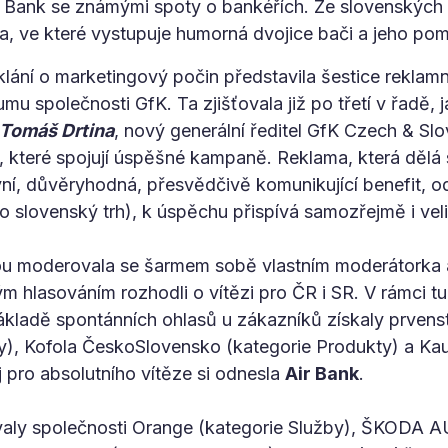
 Bank se známými spoty o bankéřích. Ze slovenských k
, ve které vystupuje humorná dvojice bači a jeho po
klání o marketingový počin představila šestice reklam
mu společnosti GfK. Ta zjišťovala již po třetí v řadě,
Tomáš Drtina
, nový generální ředitel GfK Czech & Sl
 které spojují úspěšné kampaně. Reklama, která dělá 
vní, důvěryhodná, přesvědčivě komunikující benefit, o
pro slovenský trh), k úspěchu přispívá samozřejmě i vel
rou moderovala se šarmem sobě vlastním moderátorka 
ým hlasováním rozhodli o vítězi pro ČR i SR. V rámci t
 základě spontánních ohlasů u zákazníků získaly prvenst
by), Kofola ČeskoSlovensko (kategorie Produkty) a Kau
 pro absolutního vítěze si odnesla
Air Bank
.
valy společnosti Orange (kategorie Služby), ŠKODA 