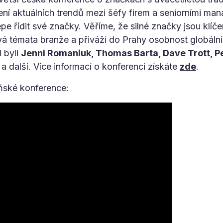
ní aktuálních trendů mezi šéfy firem a seniorními ma
lépe řídit své značky. Věříme, že silné značky jsou kl
vá témata branže a přiváží do Prahy osobnost globáln
i byli
Jenni Romaniuk, Thomas Barta, Dave Trott, Pet
a další. Více informací o konferenci získáte
zde
.
oňské konference: