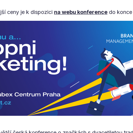
ší ceny je k dispozici
na webu konference
do konce 
tší česká konference o značkách s dvacetiletou tradic