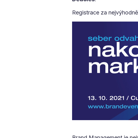
Registrace za nejvýhodněj
Brand Management je nejvě