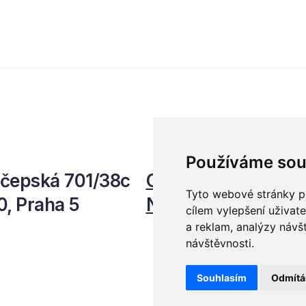
předních ekonomů,
ním přehlceném
podnikatelů i lídrů česk
ředí vytvářet
byznysu na ekonomický
ikaci s měřitelným
vývoj, umělou inteligenci
dem.
automatizaci, leadership
budoucnost role CFO.
Používáme sou
čepská 701/38c
Ochrana osobních 
Tyto webové stránky po
0, Praha 5
Newsletter
cílem vylepšení uživat
a reklam, analýzy návš
návštěvnosti.
Souhlasím
Odmít