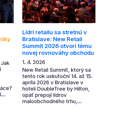
Lídri retailu sa stretnú v
miky
Bratislave: New Retail
Summit 2026 otvorí tému
novej rovnováhy obchodu
1. 4. 2026
 Jak
í
New Retail Summit, ktorý sa
tento rok uskutoční 14. až 15.
apríla 2026 v Bratislave v
ráce?
hoteli DoubleTree by Hilton,
í
opäť prepojí lídrov
maloobchodného trhu,
,
výrobcov, technologické
firmy aj ďalších partnerov z
ní
retailového ekosystému.
ohled
Hlavnou témou 7. ročníka je