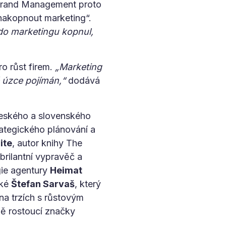
e Brand Management proto
„nakopnout marketing“.
do marketingu kopnul,
o růst firem.
„Marketing
ě úzce pojímán,“
dodává
českého a slovenského
rategického plánování a
ite
, autor knihy The
brilantní vypravěč a
gie agentury
Heimat
aké
Štefan Sarvaš
, který
a trzích s růstovým
ně rostoucí značky