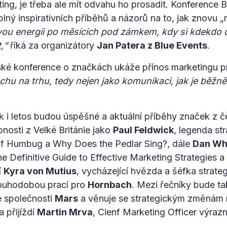
ting, je třeba ale mít odvahu ho prosadit. Konferenc
 plný inspirativních příběhů a názorů na to, jak znovu 
vou energii po měsících pod zámkem, kdy si kdekdo 
,“
říká za organizátory
Jan Patera z Blue Events
.
eské konference o značkách ukáže přínos marketingu pr
chu na trhu, tedy nejen jako komunikaci, jak je běžn
ak i letos budou úspěšné a aktuální příběhy značek z 
bnosti z Velké Británie jako
Paul Feldwick
, legenda st
of Humbug a Why Does the Pedlar Sing?, dále
Dan Wh
 Definitive Guide to Effective Marketing Strategies a 
í
Kyra von Mutius
, vycházející hvězda a šéfka strate
ouhodobou prací pro
Hornbach
. Mezi řečníky bude t
le společnosti
Mars
a věnuje se strategickým změnám n
 přijíždí
Martin Mrva
, Cienf Marketing Officer výraz