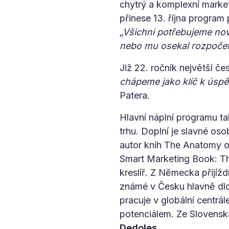
chytrý a komplexní marke
přinese 13. října program
„Všichni potřebujeme no
nebo mu osekal rozpočet
Již 22. ročník největší č
chápeme jako klíč k úspě
Patera.
Hlavní náplní programu t
trhu. Doplní je slavné oso
autor knih The Anatomy 
Smart Marketing Book: The
kreslíř. Z Německa přijížd
známé v Česku hlavně dl
pracuje v globální centrá
potenciálem. Ze Slovenska
Dedoles
.