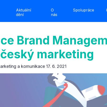
Aktuální
O
Spolupráce
dění
nás
nce Brand Managem
český marketing
arketing a komunikace 17. 6. 2021