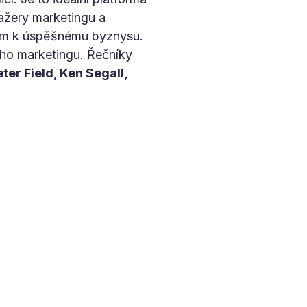
nažery marketingu a
íčem k úspěšnému byznysu.
ího marketingu. Řečníky
er Field, Ken Segall,