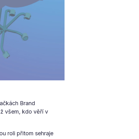
značkách Brand
ž všem, kdo věří v
u roli přitom sehraje