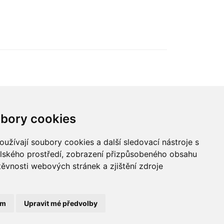
„nová rovnováha obchodu“.
ého
,
 i
bory cookies
údajů
užívají soubory cookies a další sledovací nástroje s
elského prostředí, zobrazení přizpůsobeného obsahu
© 2022 Blue Events
těvnosti webových stránek a zjištění zdroje
ám
Upravit mé předvolby