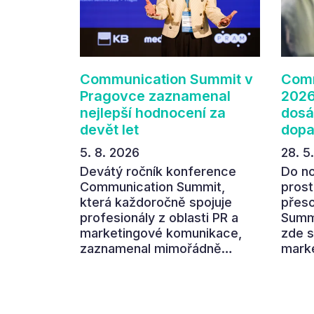
Communication Summit v
Comm
Pragovce zaznamenal
2026
nejlepší hodnocení za
dosá
devět let
dop
5. 8. 2026
28. 5
Devátý ročník konference
Do n
Communication Summit,
prost
která každoročně spojuje
přes
profesionály z oblasti PR a
Summi
marketingové komunikace,
zde s
zaznamenal mimořádně
marke
pozitivní ohlasy účastníků.
aby s
Návštěvníci ocenili zejména
hlavn
atmosféru nových prostor
dopad
Pragovky i vysoký informační
oblíb