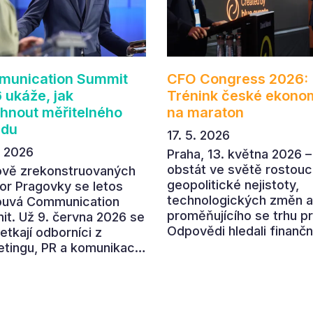
unication Summit
CFO Congress 2026:
 ukáže, jak
Trénink české ekono
hnout měřitelného
na maraton
adu
17. 5. 2026
. 2026
Praha, 13. května 2026 –
obstát ve světě rostouc
ově zrekonstruovaných
geopolitické nejistoty,
or Pragovky se letos
technologických změn a
ouvá Communication
proměňujícího se trhu p
t. Už 9. června 2026 se
Odpovědi hledali finančn
etkají odborníci z
ředitelé a ředitelky na
tingu, PR a komunikace,
letošním CFO Congressu
polečně otevřeli letošní
který se uskutečnil v
í téma „Od chaosu k
prostorách České národ
u“. Devátý ročník
banky. Program nabídl p
ené akce ukáže, jak v