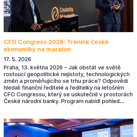
CFO Congress 2026: Trénink české
ekonomiky na maraton
17. 5. 2026
Praha, 13. května 2026 – Jak obstát ve světě
rostoucí geopolitické nejistoty, technologických
změn a proměňujícího se trhu práce? Odpovědi
hledali finanční ředitelé a ředitelky na letošním
CFO Congressu, který se uskutečnil v prostorách
České národní banky. Program nabídl pohled
předních ekonomů, podnikatelů i lídrů českého
byznysu na ekonomický vývoj, umělou inteligenci,
automatizaci, leadership i budoucnost role CFO.