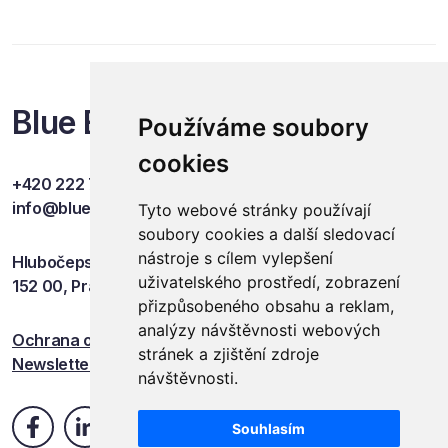
Blue Events
Používáme soubory
cookies
+420 222 749 841
info@blueevents.eu
Tyto webové stránky používají
soubory cookies a další sledovací
nástroje s cílem vylepšení
Hlubočepská 701/38c
uživatelského prostředí, zobrazení
152 00, Praha 5
přizpůsobeného obsahu a reklam,
analýzy návštěvnosti webových
Ochrana osobních údajů
stránek a zjištění zdroje
Newsletter
návštěvnosti.
Souhlasím