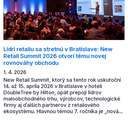
Lídri retailu sa stretnú v Bratislave: New
Retail Summit 2026 otvorí tému novej
rovnováhy obchodu
1. 4. 2026
New Retail Summit, ktorý sa tento rok uskutoční
14. až 15. apríla 2026 v Bratislave v hoteli
DoubleTree by Hilton, opäť prepojí lídrov
maloobchodného trhu, výrobcov, technologické
firmy aj ďalších partnerov z retailového
ekosystému. Hlavnou témou 7. ročníka je „nová
rovnováha obchodu“.