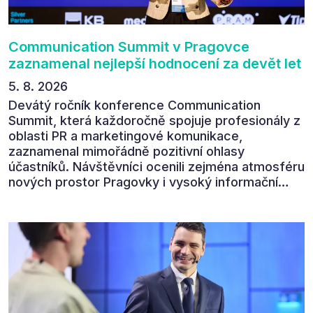
Communication Summit v Pragovce
zaznamenal nejlepší hodnocení za devět let
5. 8. 2026
Devátý ročník konference Communication
Summit, která každoročně spojuje profesionály z
oblasti PR a marketingové komunikace,
zaznamenal mimořádně pozitivní ohlasy
účastníků. Návštěvníci ocenili zejména atmosféru
nových prostor Pragovky i vysoký informační
přínos programu. Celkem 90 % respondentů v
následném průzkumu uvedlo, že se plánuje
zúčastnit i příštího ročníku. „Příjemná konference,
výborný program, hezké prostory, Daniel Stach
absolutně nejlepší moderátor!!!“ Tak shrnul
Communication Summit jeden z 330 účastníků ve
své zpětné vazbě. Ta potvrdila, co bylo slyšet i
cítit po celý 9. červen v Pragovce – že ročník s