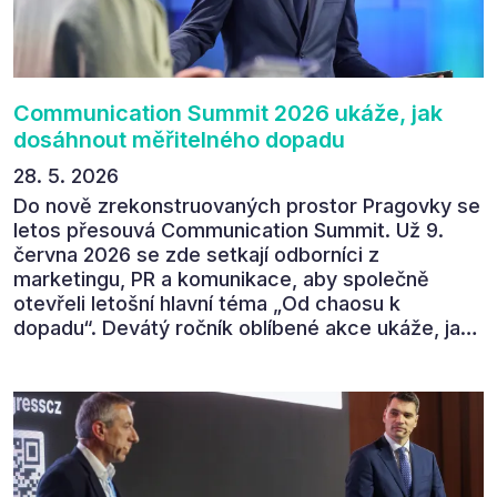
tématem „Od chaosu k dopadu“ se skutečně
povedl.
Communication Summit 2026 ukáže, jak
dosáhnout měřitelného dopadu
28. 5. 2026
Do nově zrekonstruovaných prostor Pragovky se
letos přesouvá Communication Summit. Už 9.
června 2026 se zde setkají odborníci z
marketingu, PR a komunikace, aby společně
otevřeli letošní hlavní téma „Od chaosu k
dopadu“. Devátý ročník oblíbené akce ukáže, jak
v dnešním přehlceném prostředí vytvářet
komunikaci s měřitelným dopadem.