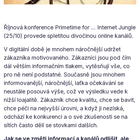
Říjnová konference Primetime for ... Internet Jungle
(25/10) provede spletitou divočinou online kanálů.
V digitální době je mnohem náročnější udržet
zákazníka motivovaného. Zákazníci jsou pod čím
dál větším informačním tlakem, vytěsňují vše, co
pro ně není podstatné. Současně jsou mnohem
informovanější, náročnější, laťka očekávání se
neustále posouvá výše, což ve výsledku vede k
nižší loajalitě. Zákazník chce kvalitu, chce se bavit,
chce péči na nejvyšší úrovni, a když ji nezíská,
odchází ke konkurenci a o své zkušenosti se na
sítích často dělí se stovkami dalších.
Jak se ve změti informací a kanálů odlišit, ale