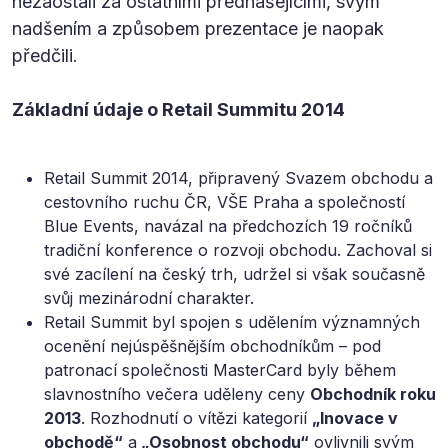
nezaostali za ostatními přednášejícími, svým
nadšením a způsobem prezentace je naopak
předčili.
Základní údaje o Retail Summitu 2014
Retail Summit 2014, připravený Svazem obchodu a
cestovního ruchu ČR, VŠE Praha a společností
Blue Events, navázal na předchozích 19 ročníků
tradiční konference o rozvoji obchodu. Zachoval si
své zacílení na český trh, udržel si však současně
svůj mezinárodní charakter.
Retail Summit byl spojen s udělením významných
ocenění nejúspěšnějším obchodníkům – pod
patronací společnosti MasterCard byly během
slavnostního večera uděleny ceny
Obchodník roku
2013
. Rozhodnutí o vítězi kategorií
„Inovace v
obchodě“
a
„Osobnost obchodu“
ovlivnili svým