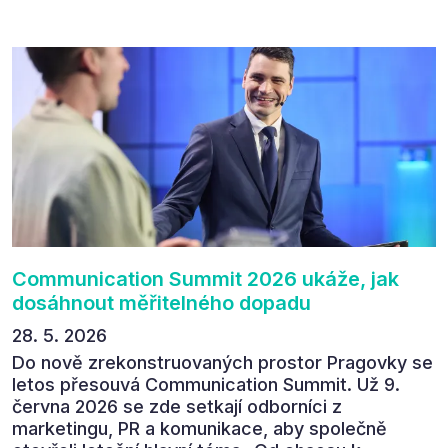
přínos programu. Celkem 90 % respondentů v
následném průzkumu uvedlo, že se plánuje
zúčastnit i příštího ročníku. „Příjemná konference,
výborný program, hezké prostory, Daniel Stach
absolutně nejlepší moderátor!!!“ Tak shrnul
Communication Summit jeden z 330 účastníků ve
své zpětné vazbě. Ta potvrdila, co bylo slyšet i
cítit po celý 9. červen v Pragovce – že ročník s
tématem „Od chaosu k dopadu“ se skutečně
povedl.
Communication Summit 2026 ukáže, jak
dosáhnout měřitelného dopadu
28. 5. 2026
Do nově zrekonstruovaných prostor Pragovky se
letos přesouvá Communication Summit. Už 9.
června 2026 se zde setkají odborníci z
marketingu, PR a komunikace, aby společně