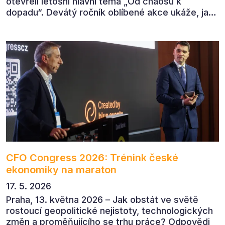
otevřeli letošní hlavní téma „Od chaosu k
dopadu“. Devátý ročník oblíbené akce ukáže, jak
v dnešním přehlceném prostředí vytvářet
komunikaci s měřitelným dopadem.
CFO Congress 2026: Trénink české
ekonomiky na maraton
17. 5. 2026
Praha, 13. května 2026 – Jak obstát ve světě
rostoucí geopolitické nejistoty, technologických
změn a proměňujícího se trhu práce? Odpovědi