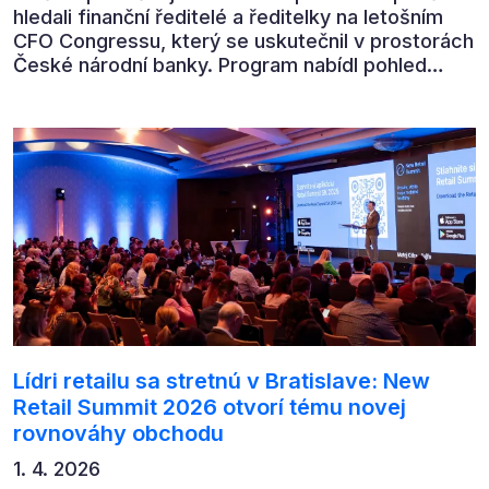
hledali finanční ředitelé a ředitelky na letošním
CFO Congressu, který se uskutečnil v prostorách
České národní banky. Program nabídl pohled
předních ekonomů, podnikatelů i lídrů českého
byznysu na ekonomický vývoj, umělou inteligenci,
automatizaci, leadership i budoucnost role CFO.
Lídri retailu sa stretnú v Bratislave: New
Retail Summit 2026 otvorí tému novej
rovnováhy obchodu
1. 4. 2026