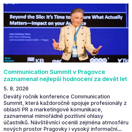
Communication Summit v Pragovce
zaznamenal nejlepší hodnocení za devět let
5. 8. 2026
Devátý ročník konference Communication
Summit, která každoročně spojuje profesionály z
oblasti PR a marketingové komunikace,
zaznamenal mimořádně pozitivní ohlasy
účastníků. Návštěvníci ocenili zejména atmosféru
nových prostor Pragovky i vysoký informační