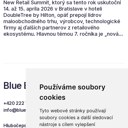
New Retail Summit, ktorý sa tento rok uskutoční
14. až 15. apríla 2026 v Bratislave v hoteli
DoubleTree by Hilton, opäť prepojí lídrov
maloobchodného trhu, výrobcov, technologické
firmy aj ďalších partnerov z retailového
ekosystému. Hlavnou témou 7. ročníka je „nová
rovnováha obchodu“.
Blue Events
Používáme soubory
cookies
+420 222 749 841
info@blueevents.eu
Tyto webové stránky používají
soubory cookies a další sledovací
nástroje s cílem vylepšení
Hlubočepská 701/38c