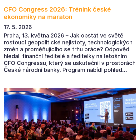
CFO Congress 2026: Trénink české
ekonomiky na maraton
17. 5. 2026
Praha, 13. května 2026 – Jak obstát ve světě
rostoucí geopolitické nejistoty, technologických
změn a proměňujícího se trhu práce? Odpovědi
hledali finanční ředitelé a ředitelky na letošním
CFO Congressu, který se uskutečnil v prostorách
České národní banky. Program nabídl pohled
předních ekonomů, podnikatelů i lídrů českého
byznysu na ekonomický vývoj, umělou inteligenci,
automatizaci, leadership i budoucnost role CFO.