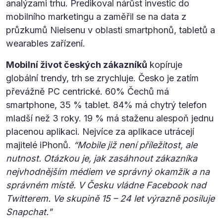
analýzami trhu. Predikoval nárůst investic do
mobilního marketingu a zaměřil se na data z
průzkumů Nielsenu v oblasti smartphonů, tabletů a
wearables zařízení.
Mobilní život českých zákazníků
kopíruje
globální trendy, trh se zrychluje. Česko je zatím
převážně PC centrické. 60% Čechů má
smartphone, 35 % tablet. 84% má chytrý telefon
mladší než 3 roky. 19 % má staženu alespoň jednu
placenou aplikaci. Nejvíce za aplikace utrácejí
majitelé iPhonů.
“Mobile již není příležitost, ale
nutnost. Otázkou je, jak zasáhnout zákazníka
nejvhodnějším médiem ve správný okamžik a na
správném místě. V Česku vládne Facebook nad
Twitterem. Ve skupině 15 – 24 let výrazně posiluje
Snapchat."