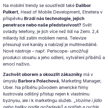
Na mobilní trendy se soustředil také
Dalibor
Pulkert
, Head of Mobile Development, Etnetera v
příspěvku
Brzdí nás technologie, jejich
penetrace nebo naše představivost?
Svět
ovládly telefony, je jich více než lidí na Zemi. 2,4
miliardy lidí zatím mobilem nemá. Televize
přesunují své kanály a nabízejí je multimediálně.
Nové nástroje – např. Periscope- umožňují
produkci obsahu a jeho sdílení, vytváření příběhů a
emocí naživo.
Zachvět oborem a okouzlit zákazníky
má v
úmyslu
Barbora Polachová
, Marketing Manager,
Uber. Na příběhu původem americké firmy
ilustrovala odlišný přístup nejen k vlastnímu
byznysu, ale i k marketingu služeb.
„Vozíme i jídlo
nebo balíky podle požadavků a potřeb a rychle