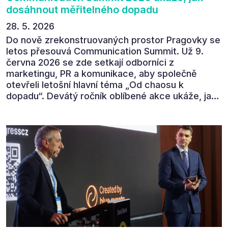
dosáhnout měřitelného dopadu
28. 5. 2026
Do nově zrekonstruovaných prostor Pragovky se
letos přesouvá Communication Summit. Už 9.
června 2026 se zde setkají odborníci z
marketingu, PR a komunikace, aby společně
otevřeli letošní hlavní téma „Od chaosu k
dopadu“. Devátý ročník oblíbené akce ukáže, jak
v dnešním přehlceném prostředí vytvářet
komunikaci s měřitelným dopadem.