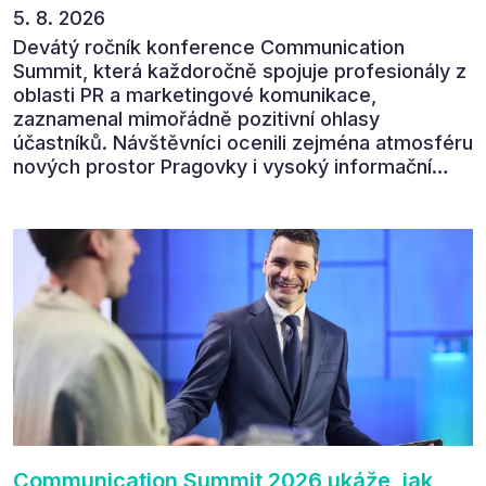
5. 8. 2026
Devátý ročník konference Communication
Summit, která každoročně spojuje profesionály z
oblasti PR a marketingové komunikace,
zaznamenal mimořádně pozitivní ohlasy
účastníků. Návštěvníci ocenili zejména atmosféru
nových prostor Pragovky i vysoký informační
přínos programu. Celkem 90 % respondentů v
následném průzkumu uvedlo, že se plánuje
zúčastnit i příštího ročníku. „Příjemná konference,
výborný program, hezké prostory, Daniel Stach
absolutně nejlepší moderátor!!!“ Tak shrnul
Communication Summit jeden z 330 účastníků ve
své zpětné vazbě. Ta potvrdila, co bylo slyšet i
cítit po celý 9. červen v Pragovce – že ročník s
tématem „Od chaosu k dopadu“ se skutečně
povedl.
Communication Summit 2026 ukáže, jak