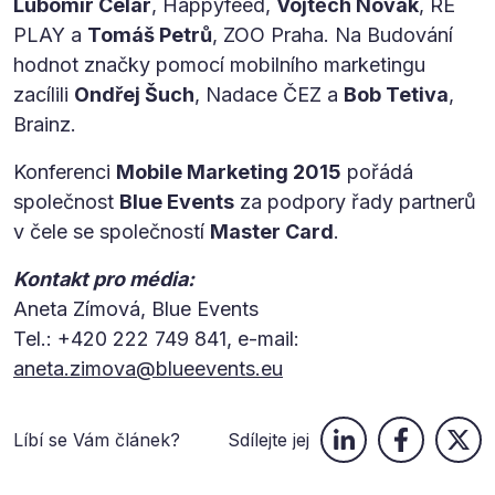
Lubomír Celar
, Happyfeed,
Vojtěch Novák
, RE
PLAY a
Tomáš Petrů
, ZOO Praha. Na Budování
hodnot značky pomocí mobilního marketingu
zacílili
Ondřej Šuch
, Nadace ČEZ a
Bob Tetiva
,
Brainz.
Konferenci
Mobile Marketing 2015
pořádá
společnost
Blue Events
za podpory řady partnerů
v čele se společností
Master Card
.
Kontakt pro média:
Aneta Zímová, Blue Events
Tel.: +420 222 749 841, e-mail:
aneta.zimova@blueevents.eu
Líbí se Vám článek?
Sdílejte jej