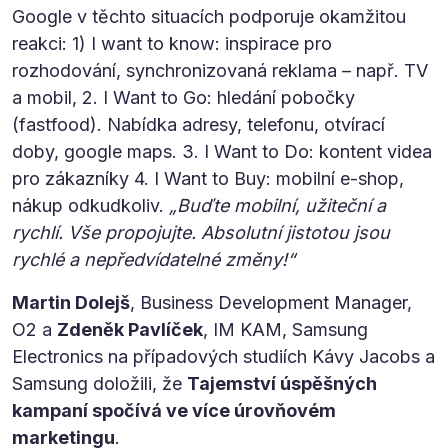
Google v těchto situacích podporuje okamžitou
reakci: 1) I want to know: inspirace pro
rozhodování, synchronizovaná reklama – např. TV
a mobil, 2. I Want to Go: hledání pobočky
(fastfood). Nabídka adresy, telefonu, otvírací
doby, google maps. 3. I Want to Do: kontent videa
pro zákazníky 4. I Want to Buy: mobilní e-shop,
nákup odkudkoliv.
„Buďte mobilní, užiteční a
rychlí. Vše propojujte. Absolutní jistotou jsou
rychlé a nepředvídatelné změny!“
Martin Dolejš
, Business Development Manager,
O2 a
Zdeněk Pavlíček
, IM KAM, Samsung
Electronics na případových studiích Kávy Jacobs a
Samsung doložili, že
Tajemství úspěšných
kampaní spočívá ve více úrovňovém
marketingu
.