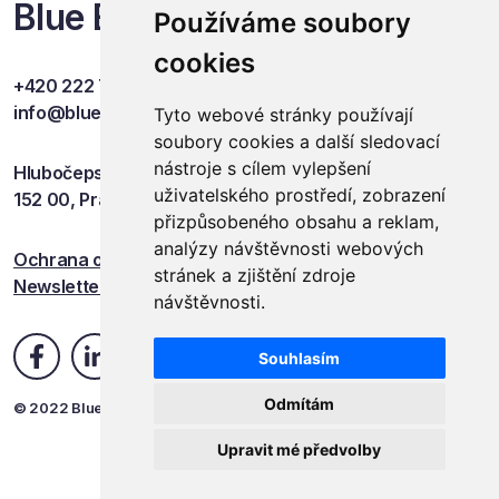
Blue Events
Používáme soubory
cookies
+420 222 749 841
info@blueevents.eu
Tyto webové stránky používají
soubory cookies a další sledovací
nástroje s cílem vylepšení
Hlubočepská 701/38c
uživatelského prostředí, zobrazení
152 00, Praha 5
přizpůsobeného obsahu a reklam,
analýzy návštěvnosti webových
Ochrana osobních údajů
stránek a zjištění zdroje
Newsletter
návštěvnosti.
Souhlasím
Odmítám
© 2022 Blue Events
Upravit mé předvolby