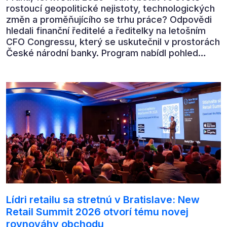
rostoucí geopolitické nejistoty, technologických
změn a proměňujícího se trhu práce? Odpovědi
hledali finanční ředitelé a ředitelky na letošním
CFO Congressu, který se uskutečnil v prostorách
České národní banky. Program nabídl pohled
předních ekonomů, podnikatelů i lídrů českého
byznysu na ekonomický vývoj, umělou inteligenci,
automatizaci, leadership i budoucnost role CFO.
Lídri retailu sa stretnú v Bratislave: New
Retail Summit 2026 otvorí tému novej
rovnováhy obchodu