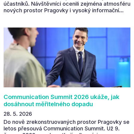
účastníků. Návštěvníci ocenili zejména atmosféru
nových prostor Pragovky i vysoký informační
přínos programu. Celkem 90 % respondentů v
následném průzkumu uvedlo, že se plánuje
zúčastnit i příštího ročníku. „Příjemná konference,
výborný program, hezké prostory, Daniel Stach
absolutně nejlepší moderátor!!!“ Tak shrnul
Communication Summit jeden z 330 účastníků ve
své zpětné vazbě. Ta potvrdila, co bylo slyšet i
cítit po celý 9. červen v Pragovce – že ročník s
tématem „Od chaosu k dopadu“ se skutečně
povedl.
Communication Summit 2026 ukáže, jak
dosáhnout měřitelného dopadu
28. 5. 2026
Do nově zrekonstruovaných prostor Pragovky se
letos přesouvá Communication Summit. Už 9.