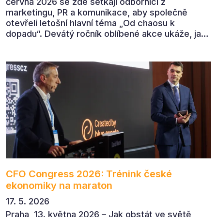
června 2026 se zde setkají odborníci z
marketingu, PR a komunikace, aby společně
otevřeli letošní hlavní téma „Od chaosu k
dopadu“. Devátý ročník oblíbené akce ukáže, jak
v dnešním přehlceném prostředí vytvářet
komunikaci s měřitelným dopadem.
CFO Congress 2026: Trénink české
ekonomiky na maraton
17. 5. 2026
Praha, 13. května 2026 – Jak obstát ve světě