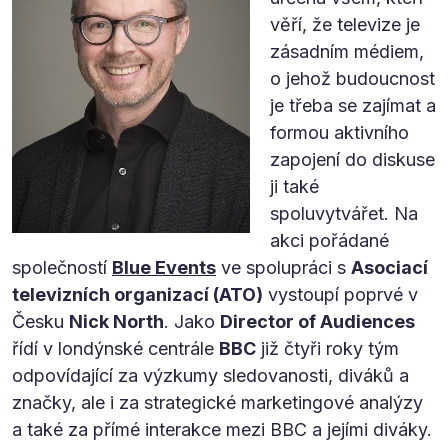
věří, že televize je
zásadním médiem,
o jehož budoucnost
je třeba se zajímat a
formou aktivního
zapojení do diskuse
ji také
spoluvytvářet. Na
akci pořádané
společností
Blue Events
ve spolupráci s
Asociací
televizních organizací (ATO)
vystoupí poprvé v
Česku
Nick North
. Jako
Director of Audiences
řídí v londýnské centrále
BBC
již čtyři roky tým
odpovídající za výzkumy sledovanosti, diváků a
značky, ale i za strategické marketingové analýzy
a také za přímé interakce mezi BBC a jejími diváky.