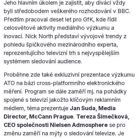
Jeho hlavním úkolem je zajistit, aby diváci vždy
byli středobodem veškerého rozhodování v BBC.
Předtím pracoval deset let pro GfK, kde řídil
celosvětové aktivity mediálního výzkumu a
inovací. Nick North představí vývojové trendy z
pohledu špičkového mezinárodního experta,
reprezentujícího televizní trh s nejvyspělejším
systémem sledování audience.
Proběhne zde také exkluzivní prezentace výzkumu
ATO na bázi cross-platformního elektronického
měření. Program se dále zaměří mj. na pohádky
spojené s televizí jakožto klíčovým reklamním
médiem, téma prezentuje
Jan Suda, Media
Director, McCann Prague
.
Tereza Šimečková,
CEO společnosti Nielsen Admosphere
se pro
změnu zaměří na mýty o sledování televize. Je