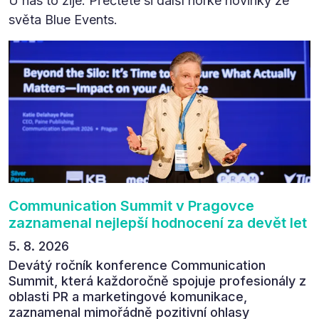
U nás to žije. Přečtěte si další horké novinky ze
světa Blue Events.
Communication Summit v Pragovce
zaznamenal nejlepší hodnocení za devět let
5. 8. 2026
Devátý ročník konference Communication
Summit, která každoročně spojuje profesionály z
oblasti PR a marketingové komunikace,
zaznamenal mimořádně pozitivní ohlasy