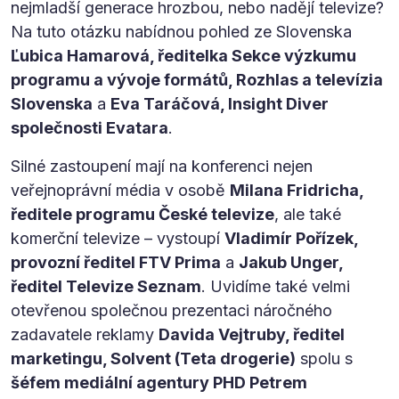
nejmladší generace hrozbou, nebo nadějí televize?
Na tuto otázku nabídnou pohled ze Slovenska
Ľubica Hamarová, ředitelka Sekce výzkumu
programu a vývoje formátů, Rozhlas a televízia
Slovenska
a
Eva Taráčová, Insight Diver
společnosti Evatara
.
Silné zastoupení mají na konferenci nejen
veřejnoprávní média v osobě
Milana Fridricha,
ředitele programu České televize
, ale také
komerční televize – vystoupí
Vladimír Pořízek,
provozní ředitel FTV Prima
a
Jakub Unger,
ředitel Televize Seznam
. Uvidíme také velmi
otevřenou společnou prezentaci náročného
zadavatele reklamy
Davida Vejtruby, ředitel
marketingu, Solvent (Teta drogerie)
spolu s
šéfem mediální agentury PHD Petrem