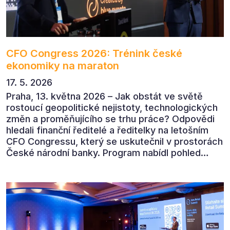
CFO Congress 2026: Trénink české
ekonomiky na maraton
17. 5. 2026
Praha, 13. května 2026 – Jak obstát ve světě
rostoucí geopolitické nejistoty, technologických
změn a proměňujícího se trhu práce? Odpovědi
hledali finanční ředitelé a ředitelky na letošním
CFO Congressu, který se uskutečnil v prostorách
České národní banky. Program nabídl pohled
předních ekonomů, podnikatelů i lídrů českého
byznysu na ekonomický vývoj, umělou inteligenci,
automatizaci, leadership i budoucnost role CFO.