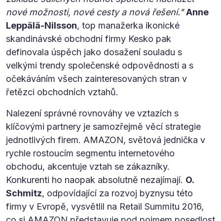
nové možnosti, nové cesty a nová řešení."
Anne
Leppälä-Nilsson
, top manažerka ikonické
skandinávské obchodní firmy Kesko pak
definovala úspěch jako dosažení souladu s
velkými trendy společenské odpovědnosti a s
očekáváním všech zainteresovaných stran v
řetězci obchodních vztahů.
Nalezení správné rovnováhy ve vztazích s
klíčovými partnery je samozřejmě věcí strategie
jednotlivých firem. AMAZON, světová jednička v
rychle rostoucím segmentu internetového
obchodu, akcentuje vztah se zákazníky.
Konkurenti ho naopak absolutně nezajímají.
O.
Schmitz
, odpovídající za rozvoj byznysu této
firmy v Evropě, vysvětlil na Retail Summitu 2016,
co si AMAZON představuje pod pojmem posedlost