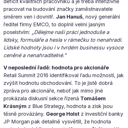
deficit kvalitních pracovníků a je třeba intenzivně
pracovat na budování značky zaměstnavatele
směrem ven i dovnitř.
Jan Hanuš
, nový generální
ředitel firmy EMCO, to doplnil velmi jasným
poselstvím:
„Dělejme naši práci jednoduše a
lidsky, formuláře a hesla v rámečku to nenahradí.
Lidské hodnoty jsou i v tvrdém businessu vysoce
ceněné a nenahraditelné."
V neposlední řadě: hodnota pro akcionáře
Retail Summit 2016 identifikoval řadu možností, jak
zvýšit hodnotu obchodování. To je jistě dobrá
zpráva pro akcionáře, neboť jak mimo jiné
prokázala diskusní sekce řízená
Tomášem
Krásným
z Blue Strategy, hodnota a zisk jsou
těsně provázány.
George Holst
z investiční banky
JP Morgan pak detailně vysvětlil, že hodnota