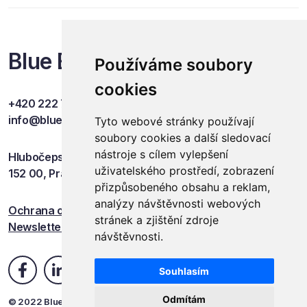
Blue Events
Používáme soubory
cookies
+420 222 749 841
info@blueevents.eu
Tyto webové stránky používají
soubory cookies a další sledovací
nástroje s cílem vylepšení
Hlubočepská 701/38c
uživatelského prostředí, zobrazení
152 00, Praha 5
přizpůsobeného obsahu a reklam,
analýzy návštěvnosti webových
Ochrana osobních údajů
stránek a zjištění zdroje
Newsletter
návštěvnosti.
Souhlasím
Odmítám
© 2022 Blue Events