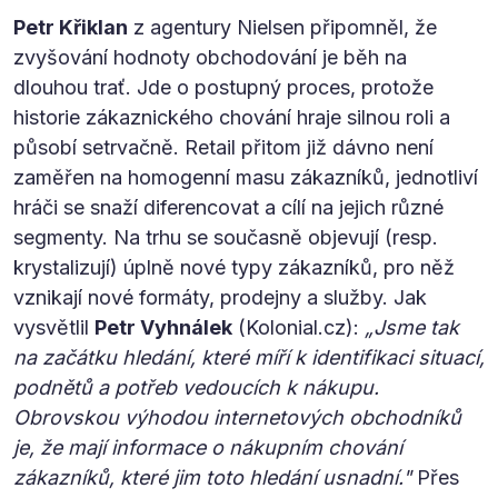
Petr Křiklan
z agentury Nielsen připomněl, že
zvyšování hodnoty obchodování je běh na
dlouhou trať. Jde o postupný proces, protože
historie zákaznického chování hraje silnou roli a
působí setrvačně. Retail přitom již dávno není
zaměřen na homogenní masu zákazníků, jednotliví
hráči se snaží diferencovat a cílí na jejich různé
segmenty. Na trhu se současně objevují (resp.
krystalizují) úplně nové typy zákazníků, pro něž
vznikají nové formáty, prodejny a služby. Jak
vysvětlil
Petr Vyhnálek
(Kolonial.cz):
„Jsme tak
na začátku hledání, které míří k identifikaci situací,
podnětů a potřeb vedoucích k nákupu.
Obrovskou výhodou internetových obchodníků
je, že mají informace o nákupním chování
zákazníků, které jim toto hledání usnadní."
Přes