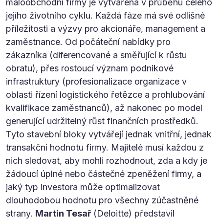
maloobchodní firmy je vytvářena v průběhu celého
jejího životního cyklu. Každá fáze má své odlišné
příležitosti a výzvy pro akcionáře, management a
zaměstnance. Od počáteční nabídky pro
zákazníka (diferencované a směřující k růstu
obratu), přes rostoucí význam podnikové
infrastruktury (profesionalizace organizace v
oblasti řízení logistického řetězce a prohlubování
kvalifikace zaměstnanců), až nakonec po model
generující udržitelný růst finančních prostředků.
Tyto stavební bloky vytvářejí jednak vnitřní, jednak
transakční hodnotu firmy. Majitelé musí každou z
nich sledovat, aby mohli rozhodnout, zda a kdy je
žádoucí úplné nebo částečné zpeněžení firmy, a
jaký typ investora může optimalizovat
dlouhodobou hodnotu pro všechny zúčastněné
strany.
Martin Tesař
(Deloitte) představil