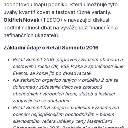
hodnotovou mapu podniku, která umožňuje tyto
úvahy kvantifikovat a testovat různé varianty.
Oldřich Novák
(TESCO) v navazující diskusi
podtrhl nutnost dbát na vyváženost finančních a
nefinančních ukazatelů.
Základní údaje o Retail Summitu 2016
Retail Summit 2016, připravený Svazem obchodu a
cestovního ruchu ČR, VŠE Praha a společností Blue
Events, se konal již po dvaadvacáté.
Na setkáních organizovaných v průběhu 2 dní se
dohromady zúčastnila tisícovka zástupců
obchodních i výrobních firem, služeb a institucí
zabývajících se obchodem.
Retail Summit byl spojen s udělením významných
ocenění nejúspěšnějším obchodníkům – během
slavnostního večera uděleny ceny MasterCard
Obchodník roku 2015. Rozhodnutí o vítězi kategorií