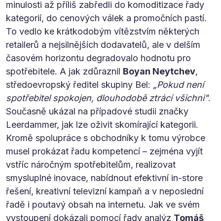
minulosti až příliš zabředli do komoditizace řady
kategorií, do cenových válek a promočních pastí.
To vedlo ke krátkodobým vítězstvím některých
retailerů a nejsilnějších dodavatelů, ale v delším
časovém horizontu degradovalo hodnotu pro
spotřebitele. A jak zdůraznil
Boyan Neytchev
,
středoevropský ředitel skupiny Bel:
„Pokud není
spotřebitel spokojen, dlouhodobě ztrácí všichni"
.
Současně ukázal na případové studii značky
Leerdammer, jak lze oživit skomírající kategorii.
Kromě spolupráce s obchodníky k tomu výrobce
musel prokázat řadu kompetencí – zejména vyjít
vstříc náročným spotřebitelům, realizovat
smysluplné inovace, nabídnout efektivní in-store
řešení, kreativní televizní kampaň a v neposlední
řadě i poutavý obsah na internetu. Jak ve svém
vystoupení dokázali pomocí řady analýz
Tomáš