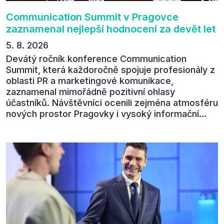
Communication Summit v Pragovce
zaznamenal nejlepší hodnocení za devět let
5. 8. 2026
Devátý ročník konference Communication
Summit, která každoročně spojuje profesionály z
oblasti PR a marketingové komunikace,
zaznamenal mimořádně pozitivní ohlasy
účastníků. Návštěvníci ocenili zejména atmosféru
nových prostor Pragovky i vysoký informační
přínos programu. Celkem 90 % respondentů v
následném průzkumu uvedlo, že se plánuje
zúčastnit i příštího ročníku. „Příjemná konference,
výborný program, hezké prostory, Daniel Stach
absolutně nejlepší moderátor!!!“ Tak shrnul
Communication Summit jeden z 330 účastníků ve
své zpětné vazbě. Ta potvrdila, co bylo slyšet i
cítit po celý 9. červen v Pragovce – že ročník s
tématem „Od chaosu k dopadu“ se skutečně
povedl.