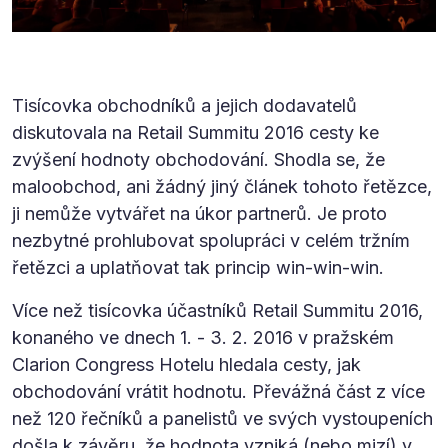
Tisícovka obchodníků a jejich dodavatelů
diskutovala na Retail Summitu 2016 cesty ke
zvýšení hodnoty obchodování. Shodla se, že
maloobchod, ani žádný jiný článek tohoto řetězce,
ji nemůže vytvářet na úkor partnerů. Je proto
nezbytné prohlubovat spolupráci v celém tržním
řetězci a uplatňovat tak princip win-win-win.
Více než tisícovka účastníků Retail Summitu 2016,
konaného ve dnech 1. - 3. 2. 2016 v pražském
Clarion Congress Hotelu hledala cesty, jak
obchodování vrátit hodnotu. Převážná část z více
než 120 řečníků a panelistů ve svých vystoupeních
došla k závěru, že hodnota vzniká (nebo mizí) v