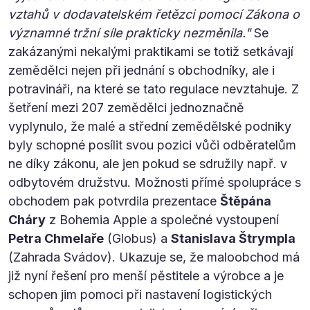
vztahů v dodavatelském řetězci pomocí Zákona o
významné tržní síle prakticky nezměnila."
Se
zakázanými nekalými praktikami se totiž setkávají
zemědělci nejen při jednání s obchodníky, ale i
potravináři, na které se tato regulace nevztahuje. Z
šetření mezi 207 zemědělci jednoznačně
vyplynulo, že malé a střední zemědělské podniky
byly schopné posílit svou pozici vůči odběratelům
ne díky zákonu, ale jen pokud se sdružily např. v
odbytovém družstvu. Možnosti přímé spolupráce s
obchodem pak potvrdila prezentace
Štěpána
Cháry
z Bohemia Apple a společné vystoupení
Petra Chmelaře
(Globus) a
Stanislava Štrympla
(Zahrada Svádov). Ukazuje se, že maloobchod má
již nyní řešení pro menší pěstitele a výrobce a je
schopen jim pomoci při nastavení logistických