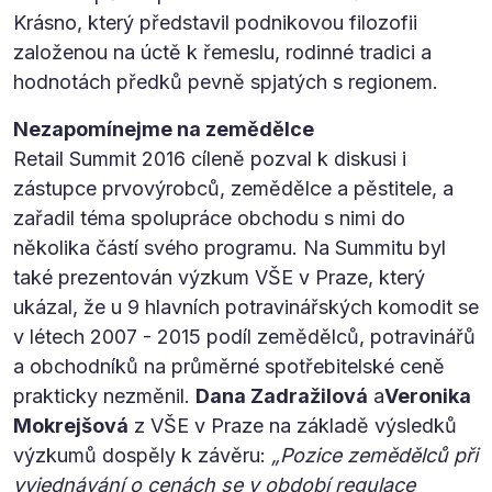
Krásno, který představil podnikovou filozofii
založenou na úctě k řemeslu, rodinné tradici a
hodnotách předků pevně spjatých s regionem.
Nezapomínejme na zemědělce
Retail Summit 2016 cíleně pozval k diskusi i
zástupce prvovýrobců, zemědělce a pěstitele, a
zařadil téma spolupráce obchodu s nimi do
několika částí svého programu. Na Summitu byl
také prezentován výzkum VŠE v Praze, který
ukázal, že u 9 hlavních potravinářských komodit se
v létech 2007 - 2015 podíl zemědělců, potravinářů
a obchodníků na průměrné spotřebitelské ceně
prakticky nezměnil.
Dana Zadražilová
a
Veronika
Mokrejšová
z VŠE v Praze na základě výsledků
výzkumů dospěly k závěru:
„Pozice zemědělců při
vyjednávání o cenách se v období regulace