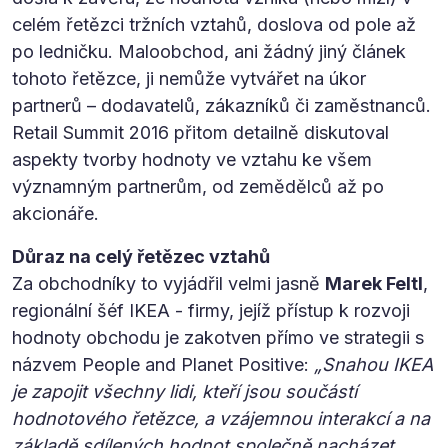
celém řetězci tržních vztahů, doslova od pole až
po ledničku. Maloobchod, ani žádný jiný článek
tohoto řetězce, ji nemůže vytvářet na úkor
partnerů – dodavatelů, zákazníků či zaměstnanců.
Retail Summit 2016 přitom detailně diskutoval
aspekty tvorby hodnoty ve vztahu ke všem
významným partnerům, od zemědělců až po
akcionáře.
Důraz na celý řetězec vztahů
Za obchodníky to vyjádřil velmi jasně
Marek Feltl
,
regionální šéf IKEA - firmy, jejíž přístup k rozvoji
hodnoty obchodu je zakotven přímo ve strategii s
názvem People and Planet Positive:
„Snahou IKEA
je zapojit všechny lidi, kteří jsou součástí
hodnotového řetězce, a vzájemnou interakcí a na
základě sdílených hodnot společně nacházet