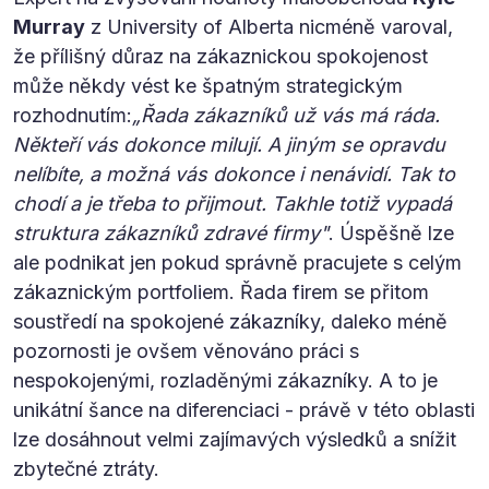
Murray
z University of Alberta nicméně varoval,
že přílišný důraz na zákaznickou spokojenost
může někdy vést ke špatným strategickým
rozhodnutím:
„Řada zákazníků už vás má ráda.
Někteří vás dokonce milují. A jiným se opravdu
nelíbíte, a možná vás dokonce i nenávidí. Tak to
chodí a je třeba to přijmout. Takhle totiž vypadá
struktura zákazníků zdravé firmy"
. Úspěšně lze
ale podnikat jen pokud správně pracujete s celým
zákaznickým portfoliem. Řada firem se přitom
soustředí na spokojené zákazníky, daleko méně
pozornosti je ovšem věnováno práci s
nespokojenými, rozladěnými zákazníky. A to je
unikátní šance na diferenciaci - právě v této oblasti
lze dosáhnout velmi zajímavých výsledků a snížit
zbytečné ztráty.