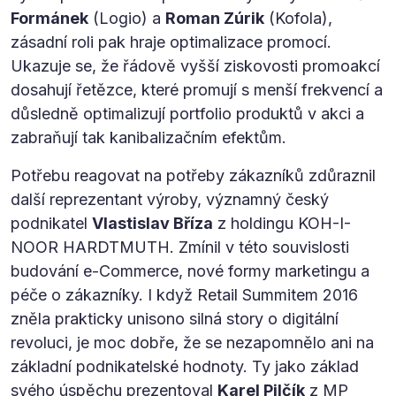
Formánek
(Logio) a
Roman Zúrik
(Kofola),
zásadní roli pak hraje optimalizace promocí.
Ukazuje se, že řádově vyšší ziskovosti promoakcí
dosahují řetězce, které promují s menší frekvencí a
důsledně optimalizují portfolio produktů v akci a
zabraňují tak kanibalizačním efektům.
Potřebu reagovat na potřeby zákazníků zdůraznil
další reprezentant výroby, významný český
podnikatel
Vlastislav Bříza
z holdingu KOH-I-
NOOR HARDTMUTH. Zmínil v této souvislosti
budování e-Commerce, nové formy marketingu a
péče o zákazníky. I když Retail Summitem 2016
zněla prakticky unisono silná story o digitální
revoluci, je moc dobře, že se nezapomnělo ani na
základní podnikatelské hodnoty. Ty jako základ
svého úspěchu prezentoval
Karel Pilčík
z MP