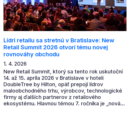
Lídri retailu sa stretnú v Bratislave: New
Retail Summit 2026 otvorí tému novej
rovnováhy obchodu
1. 4. 2026
New Retail Summit, ktorý sa tento rok uskutoční
14. až 15. apríla 2026 v Bratislave v hoteli
DoubleTree by Hilton, opäť prepojí lídrov
maloobchodného trhu, výrobcov, technologické
firmy aj ďalších partnerov z retailového
ekosystému. Hlavnou témou 7. ročníka je „nová
rovnováha obchodu“.