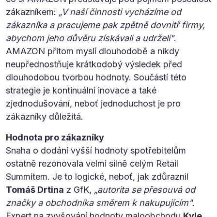
zákazníkem:
„V naší činnosti vycházíme od
zákazníka a pracujeme pak zpětně dovnitř firmy,
abychom jeho důvěru získávali a udrželi"
.
AMAZON přitom myslí dlouhodobě a nikdy
neupřednostňuje krátkodobý výsledek před
dlouhodobou tvorbou hodnoty. Součástí této
strategie je kontinuální inovace a také
zjednodušování, neboť jednoduchost je pro
zákazníky důležitá.
Hodnota pro zákazníky
Snaha o dodání vyšší hodnoty spotřebitelům
ostatně rezonovala velmi silně celým Retail
Summitem. Je to logické, neboť, jak zdůraznil
Tomáš Drtina
z GfK,
„autorita se přesouvá od
značky a obchodníka směrem k nakupujícím"
.
Expert na zvyšování hodnoty maloobchodu
Kyle