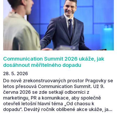
zúčastnit i příštího ročníku. „Příjemná konference,
výborný program, hezké prostory, Daniel Stach
absolutně nejlepší moderátor!!!“ Tak shrnul
Communication Summit jeden z 330 účastníků ve
své zpětné vazbě. Ta potvrdila, co bylo slyšet i
cítit po celý 9. červen v Pragovce – že ročník s
tématem „Od chaosu k dopadu“ se skutečně
povedl.
Communication Summit 2026 ukáže, jak
dosáhnout měřitelného dopadu
28. 5. 2026
Do nově zrekonstruovaných prostor Pragovky se
letos přesouvá Communication Summit. Už 9.
června 2026 se zde setkají odborníci z
marketingu, PR a komunikace, aby společně
otevřeli letošní hlavní téma „Od chaosu k
dopadu“. Devátý ročník oblíbené akce ukáže, jak
v dnešním přehlceném prostředí vytvářet