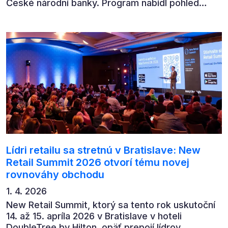
České národní banky. Program nabídl pohled
předních ekonomů, podnikatelů i lídrů českého
byznysu na ekonomický vývoj, umělou inteligenci,
automatizaci, leadership i budoucnost role CFO.
Lídri retailu sa stretnú v Bratislave: New
Retail Summit 2026 otvorí tému novej
rovnováhy obchodu
1. 4. 2026
New Retail Summit, ktorý sa tento rok uskutoční
14. až 15. apríla 2026 v Bratislave v hoteli
DoubleTree by Hilton, opäť prepojí lídrov