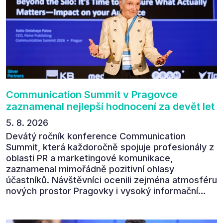
Communication Summit v Pragovce
zaznamenal nejlepší hodnocení za devět let
5. 8. 2026
Devátý ročník konference Communication
Summit, která každoročně spojuje profesionály z
oblasti PR a marketingové komunikace,
zaznamenal mimořádně pozitivní ohlasy
účastníků. Návštěvníci ocenili zejména atmosféru
nových prostor Pragovky i vysoký informační
přínos programu. Celkem 90 % respondentů v
následném průzkumu uvedlo, že se plánuje