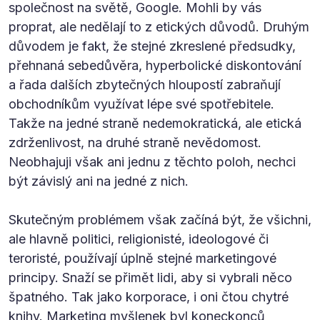
společnost na světě, Google. Mohli by vás
proprat, ale nedělají to z etických důvodů. Druhým
důvodem je fakt, že stejné zkreslené předsudky,
přehnaná sebedůvěra, hyperbolické diskontování
a řada dalších zbytečných hloupostí zabraňují
obchodníkům využívat lépe své spotřebitele.
Takže na jedné straně nedemokratická, ale etická
zdrženlivost, na druhé straně nevědomost.
Neobhajuji však ani jednu z těchto poloh, nechci
být závislý ani na jedné z nich.
Skutečným problémem však začíná být, že všichni,
ale hlavně politici, religionisté, ideologové či
teroristé, používají úplně stejné marketingové
principy. Snaží se přimět lidi, aby si vybrali něco
špatného. Tak jako korporace, i oni čtou chytré
knihy. Marketing myšlenek byl koneckonců