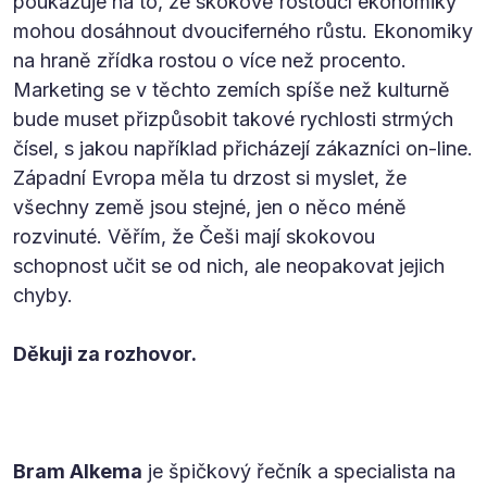
poukazuje na to, že skokově rostoucí ekonomiky
mohou dosáhnout dvouciferného růstu. Ekonomiky
na hraně zřídka rostou o více než procento.
Marketing se v těchto zemích spíše než kulturně
bude muset přizpůsobit takové rychlosti strmých
čísel, s jakou například přicházejí zákazníci on-line.
Západní Evropa měla tu drzost si myslet, že
všechny země jsou stejné, jen o něco méně
rozvinuté. Věřím, že Češi mají skokovou
schopnost učit se od nich, ale neopakovat jejich
chyby.
Děkuji za rozhovor.
Bram Alkema
je špičkový řečník a specialista na