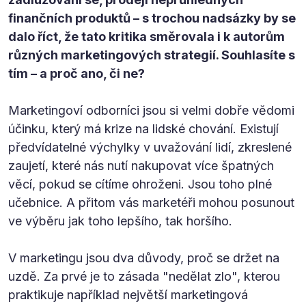
finančních produktů – s trochou nadsázky by se
dalo říct, že tato kritika směrovala i k autorům
různých marketingových strategií. Souhlasíte s
tím – a proč ano, či ne?
Marketingoví odborníci jsou si velmi dobře vědomi
účinku, který má krize na lidské chování. Existují
předvídatelné výchylky v uvažování lidí, zkreslené
zaujetí, které nás nutí nakupovat více špatných
věcí, pokud se cítíme ohroženi. Jsou toho plné
učebnice. A přitom vás marketéři mohou posunout
ve výběru jak toho lepšího, tak horšího.
V marketingu jsou dva důvody, proč se držet na
uzdě. Za prvé je to zásada "nedělat zlo", kterou
praktikuje například největší marketingová