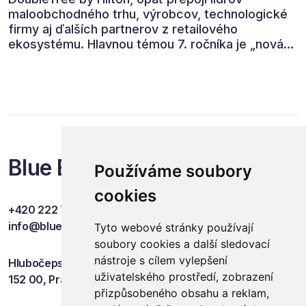
maloobchodného trhu, výrobcov, technologické
firmy aj ďalších partnerov z retailového
ekosystému. Hlavnou témou 7. ročníka je „nová
rovnováha obchodu“.
Blue Events
Používáme soubory
cookies
+420 222 749 841
info@blueevents.eu
Tyto webové stránky používají
soubory cookies a další sledovací
nástroje s cílem vylepšení
Hlubočepská 701/38c
uživatelského prostředí, zobrazení
152 00, Praha 5
přizpůsobeného obsahu a reklam,