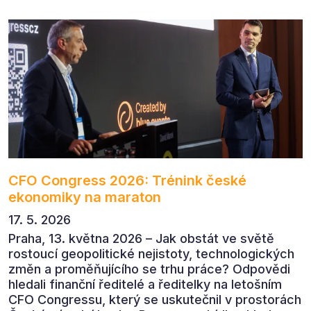
komunikaci s měřitelným dopadem.
CFO Congress 2026: Trénink české
ekonomiky na maraton
17. 5. 2026
Praha, 13. května 2026 – Jak obstát ve světě
rostoucí geopolitické nejistoty, technologických
změn a proměňujícího se trhu práce? Odpovědi
hledali finanční ředitelé a ředitelky na letošním
CFO Congressu, který se uskutečnil v prostorách