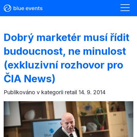
Dobrý marketér musí řídit
budoucnost, ne minulost
(exkluzivní rozhovor pro
ČIA News)
Publikováno v kategorii
retail 14. 9. 2014