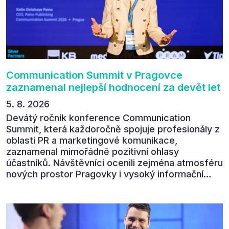
Communication Summit v Pragovce
zaznamenal nejlepší hodnocení za devět let
5. 8. 2026
Devátý ročník konference Communication
Summit, která každoročně spojuje profesionály z
oblasti PR a marketingové komunikace,
zaznamenal mimořádně pozitivní ohlasy
účastníků. Návštěvníci ocenili zejména atmosféru
nových prostor Pragovky i vysoký informační
přínos programu. Celkem 90 % respondentů v
následném průzkumu uvedlo, že se plánuje
zúčastnit i příštího ročníku. „Příjemná konference,
výborný program, hezké prostory, Daniel Stach