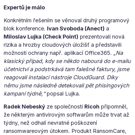
Expertů je málo
Konkrétním řešením se věnoval druhý programový
blok konference.
Ivan Svoboda (Anect)
a
Miloslav Lujka (Check Point)
prezentovali nová
rizika a hrozby cloudových úložišť a představili
možnosti ochrany např. aplikací Office365. „
Na
klasický případ, kdy se někdo nabourá do e-mailu
účetnictví a podstrkává tam falešné faktury, jsme
reagovali instalací nástroje CloudGuard. Díky
němu jsme následně detekovali pět phisingových
kampaní týdně,“
popsal Lujka.
Radek Nebeský
ze společnosti
Ricoh
připomněl,
že některým antivirovým softwarům může trvat až
týdny, než odhalí nevratné poškození
ransomwareovým útokem. Produkt RansomCare,