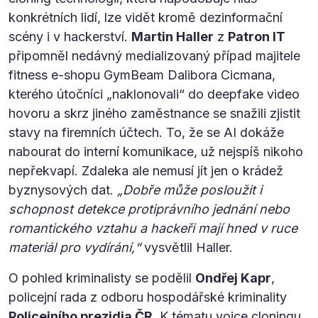
konkrétních lidí, lze vidět kromě dezinformační
scény i v hackerství.
Martin Haller
z
Patron IT
připomněl nedávný medializovaný případ majitele
fitness e-shopu GymBeam Dalibora Cicmana,
kterého útočníci „naklonovali“ do deepfake video
hovoru a skrz jiného zaměstnance se snažili zjistit
stavy na firemních účtech. To, že se AI dokáže
nabourat do interní komunikace, už nejspíš nikoho
nepřekvapí. Zdaleka ale nemusí jít jen o krádež
byznysových dat.
„Dobře může posloužit i
schopnost detekce protiprávního jednání nebo
romantického vztahu a hackeři mají hned v ruce
materiál pro vydírání,“
vysvětlil Haller.
O pohled kriminalisty se podělil
Ondřej Kapr
,
policejní rada z odboru hospodářské kriminality
Policejního prezidia ČR
. K tématu voice cloningu