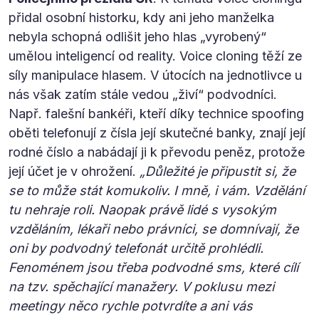
přidal osobní historku, kdy ani jeho manželka
nebyla schopná odlišit jeho hlas „vyrobený“
umělou inteligencí od reality. Voice cloning těží ze
síly manipulace hlasem. V útocích na jednotlivce u
nás však zatím stále vedou „živí“ podvodníci.
Např. falešní bankéři, kteří díky technice spoofing
oběti telefonují z čísla její skutečné banky, znají její
rodné číslo a nabádají ji k převodu peněz, protože
její účet je v ohrožení.
„Důležité je připustit si, že
se to může stát komukoliv. I mně, i vám. Vzdělání
tu nehraje roli. Naopak právě lidé s vysokým
vzděláním, lékaři nebo právníci, se domnívají, že
oni by podvodný telefonát určitě prohlédli.
Fenoménem jsou třeba podvodné sms, které cílí
na tzv. spěchající manažery. V poklusu mezi
meetingy něco rychle potvrdíte a ani vás