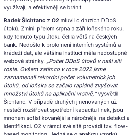
využívají, a efektivněji se bránit.
Radek Šichtanc
z
O2
mluvil o druzích DDoS
útoků. Zmínil přelom srpna a září loňského roku,
kdy tomuto typu útoku čelila většina českých
bank. Nedošlo k prolomení interních systémů a
krádeži dat, ale většina institucí měla nedostupné
webové stránky.
„Počet DDoS útoků v naší síti
roste. Ovšem zatímco v roce 2022 jsme
zaznamenali rekordní počet volumetrických
útoků, od loňska se začalo rapidně zvyšovat
množství útoků na aplikační vrstvě,“
vysvětlil
Šichtanc. V případě druhých jmenovaných už
nestačí rozšiřovat spotřební kapacitu linek, jsou
mnohem sofistikovanější a náročnější na detekci a
identifikaci. O2 v rámci své sítě provádí tzv. flow-
based monitoring. Jedná se o analýzu vzorků