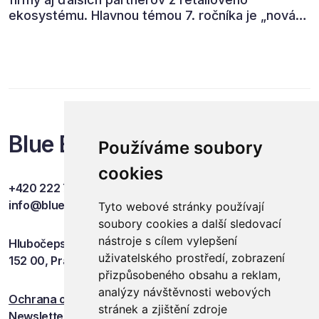
ekosystému. Hlavnou témou 7. ročníka je „nová
rovnováha obchodu“.
Blue Events
Používáme soubory
cookies
+420 222 749 841
info@blueevents.eu
Tyto webové stránky používají
soubory cookies a další sledovací
nástroje s cílem vylepšení
Hlubočepská 701/38c
uživatelského prostředí, zobrazení
152 00, Praha 5
přizpůsobeného obsahu a reklam,
analýzy návštěvnosti webových
Ochrana osobních údajů
stránek a zjištění zdroje
Newsletter