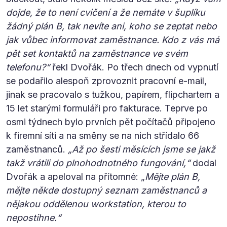
dojde, že to není cvičení a že nemáte v šuplíku
žádný plán B, tak nevíte ani, koho se zeptat nebo
jak vůbec informovat zaměstnance. Kdo z vás má
pět set kontaktů na zaměstnance ve svém
telefonu?“
řekl Dvořák. Po třech dnech od vypnutí
se podařilo alespoň zprovoznit pracovní e-mail,
jinak se pracovalo s tužkou, papírem, flipchartem a
15 let starými formuláři pro fakturace. Teprve po
osmi týdnech bylo prvních pět počítačů připojeno
k firemní síti a na směny se na nich střídalo 66
zaměstnanců.
„Až po šesti měsících jsme se jakž
takž vrátili do plnohodnotného fungování,“
dodal
Dvořák a apeloval na přítomné: „
Mějte plán B,
mějte někde dostupný seznam zaměstnanců a
nějakou oddělenou workstation, kterou to
nepostihne.“