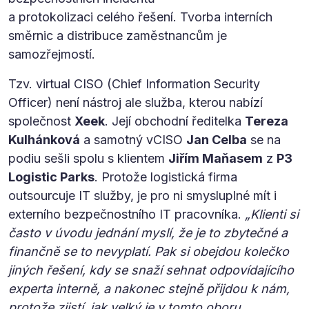
a protokolizaci celého řešení. Tvorba interních
směrnic a distribuce zaměstnancům je
samozřejmostí.
Tzv. virtual CISO (Chief Information Security
Officer) není nástroj ale služba, kterou nabízí
společnost
Xeek
. Její obchodní ředitelka
Tereza
Kulhánková
a samotný vCISO
Jan Celba
se na
podiu sešli spolu s klientem
Jiřím Maňasem
z
P3
Logistic Parks
. Protože logistická firma
outsourcuje IT služby, je pro ni smysluplné mít i
externího bezpečnostního IT pracovníka.
„Klienti si
často v úvodu jednání myslí, že je to zbytečné a
finančně se to nevyplatí. Pak si obejdou kolečko
jiných řešení, kdy se snaží sehnat odpovídajícího
experta interně, a nakonec stejně přijdou k nám,
protože zjistí, jak velký je v tomto oboru