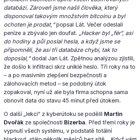
databází. Zároveň jsme našli člověka, který
disponoval takovým množstvím bitcoinu a byl
ochoten je prodat,“
popsal Lát. Večer odeslali
peníze a zbývalo jen doufat.
„Hacker byl „fér“, asi
do hodiny a půl poslal hesla, a když jsme se
připomněli, že asi tři databáze chybí, tak to
doposlal,“
dodal Jan Lát. Zpětnou analýzou zjistili,
že došlo k infiltraci skrz uniklé heslo. Tři roky na to
– a po masivním zlepšení bezpečnosti a
zálohovacích metod – se podobný útok
zopakoval, nyní už ale byla firma schopna sama
obnovit data do stavu 45 minut před útokem.
O další „lekci“ z kyberútoku se podělil
Martin
Dvořák
ze společnosti
Bizerba
. Před třemi roky je
vypnutí všech systému, v podstatě totální
blackout, stálo několik měsíců bez sítě.
„Když vám