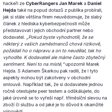
hackeři ze
CyberRangers Jan Marek
a
Daniel
Hejda
také na popud dotazů z publika probírali,
jak si stále většina firem neuvědomuje, že slabý
článek z hlediska kyberbezpečnosti může
představovat i jejich obchodní partner nebo
dodavatel.
„Pokud byste vyhodnotili, že se
některý z vašich zaměstnanců chová rizikově,
požádali ho o nápravu a on to neudělal, tak ho
vyhodíte. K dodavateli ale máme často zbytečný
sentiment. Není to na místě,“
upozornil Marek
Hejda. S Adamem Škarkou pak radili, že i tyto
aspekty mohou být zakotveny v obchodní
smlouvě. Například tak, že si dodavatele jednou
ročně otestujete peer testem a odškálujete, do
jaké úrovně se to vyřeší např. tříměsíční slevou na
zboží či službu a od jaké je to důvod k okamžité
výpovědi.