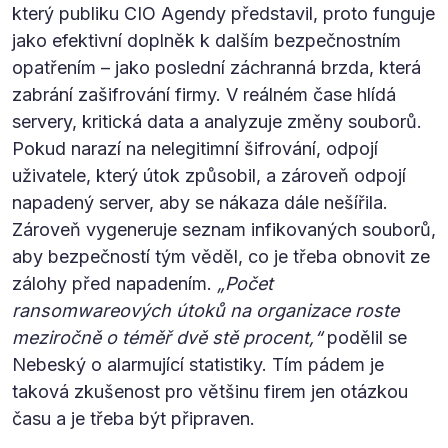
který publiku CIO Agendy představil, proto funguje
jako efektivní doplněk k dalším bezpečnostním
opatřením – jako poslední záchranná brzda, která
zabrání zašifrování firmy. V reálném čase hlídá
servery, kritická data a analyzuje změny souborů.
Pokud narazí na nelegitimní šifrování, odpojí
uživatele, který útok způsobil, a zároveň odpojí
napadený server, aby se nákaza dále nešířila.
Zároveň vygeneruje seznam infikovaných souborů,
aby bezpečností tým věděl, co je třeba obnovit ze
zálohy před napadením.
„Počet
ransomwareových útoků na organizace roste
meziročně o téměř dvě stě procent,“
podělil se
Nebeský o alarmující statistiky. Tím pádem je
taková zkušenost pro většinu firem jen otázkou
času a je třeba být připraven.