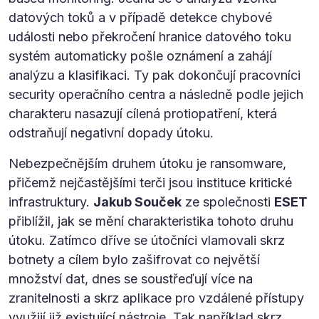
datových toků a v případě detekce chybové
události nebo překročení hranice datového toku
systém automaticky pošle oznámení a zahájí
analýzu a klasifikaci. Ty pak dokončují pracovníci
security operačního centra a následně podle jejich
charakteru nasazují cílená protiopatření, která
odstraňují negativní dopady útoku.
Nebezpečnějším druhem útoku je ransomware,
přičemž nejčastějšími terči jsou instituce kritické
infrastruktury.
Jakub Souček
ze společnosti
ESET
přiblížil, jak se mění charakteristika tohoto druhu
útoku. Zatímco dříve se útočníci vlamovali skrz
botnety a cílem bylo zašifrovat co největší
množství dat, dnes se soustřeďují více na
zranitelnosti a skrz aplikace pro vzdálené přístupy
využijí již existující nástroje. Tak například skrz