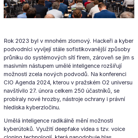
Rok 2023 byl v mnohém zlomový. Hackeři a kyber
podvodníci vyvíjejí stále sofistikovanější způsoby
průniku do systémových sítí firem, zároveň se jim s
masivním nástupem umělé inteligence rozšiřují
možnosti zcela nových podvodů. Na konferenci
CIO Agenda 2024, kterou v pražském O2 universu
navštívilo 27. února celkem 250 účastníků, se
probíraly nové hrozby, nástroje ochrany i právní
hlediska kyberzločinu.
Umělá inteligence radikálně mění možnosti
kyberútoků. Využití deepfake videa s tzv. voice
cloning technologií, která napodobuje hlas