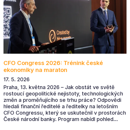
CFO Congress 2026: Trénink české
ekonomiky na maraton
17. 5. 2026
Praha, 13. května 2026 – Jak obstát ve světě
rostoucí geopolitické nejistoty, technologických
změn a proměňujícího se trhu práce? Odpovědi
hledali finanční ředitelé a ředitelky na letošním
CFO Congressu, který se uskutečnil v prostorách
České národní banky. Program nabídl pohled
předních ekonomů, podnikatelů i lídrů českého