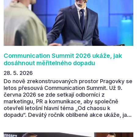
absolutně nejlepší moderátor!!!“ Tak shrnul
Communication Summit jeden z 330 účastníků ve
své zpětné vazbě. Ta potvrdila, co bylo slyšet i
cítit po celý 9. červen v Pragovce – že ročník s
tématem „Od chaosu k dopadu“ se skutečně
povedl.
Communication Summit 2026 ukáže, jak
dosáhnout měřitelného dopadu
28. 5. 2026
Do nově zrekonstruovaných prostor Pragovky se
letos přesouvá Communication Summit. Už 9.
června 2026 se zde setkají odborníci z
marketingu, PR a komunikace, aby společně
otevřeli letošní hlavní téma „Od chaosu k
dopadu“. Devátý ročník oblíbené akce ukáže, jak
v dnešním přehlceném prostředí vytvářet
komunikaci s měřitelným dopadem.