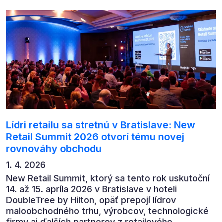
byznysu na ekonomický vývoj, umělou inteligenci,
automatizaci, leadership i budoucnost role CFO.
Lídri retailu sa stretnú v Bratislave: New
Retail Summit 2026 otvorí tému novej
rovnováhy obchodu
1. 4. 2026
New Retail Summit, ktorý sa tento rok uskutoční
14. až 15. apríla 2026 v Bratislave v hoteli
DoubleTree by Hilton, opäť prepojí lídrov
maloobchodného trhu, výrobcov, technologické
firmy aj ďalších partnerov z retailového