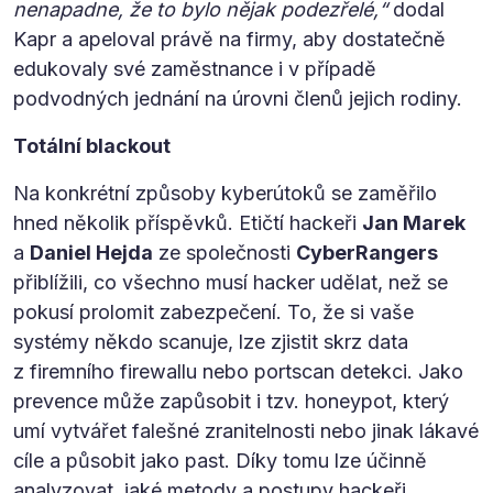
nenapadne, že to bylo nějak podezřelé,“
dodal
Kapr a apeloval právě na firmy, aby dostatečně
edukovaly své zaměstnance i v případě
podvodných jednání na úrovni členů jejich rodiny.
Totální blackout
Na konkrétní způsoby kyberútoků se zaměřilo
hned několik příspěvků. Etičtí hackeři
Jan Marek
a
Daniel Hejda
ze společnosti
CyberRangers
přiblížili, co všechno musí hacker udělat, než se
pokusí prolomit zabezpečení. To, že si vaše
systémy někdo scanuje, lze zjistit skrz data
z firemního firewallu nebo portscan detekci. Jako
prevence může zapůsobit i tzv. honeypot, který
umí vytvářet falešné zranitelnosti nebo jinak lákavé
cíle a působit jako past. Díky tomu lze účinně
analyzovat, jaké metody a postupy hackeři