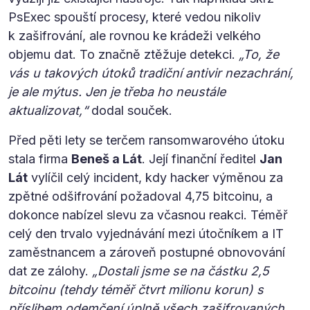
PsExec spouští procesy, které vedou nikoliv
k zašifrování, ale rovnou ke krádeži velkého
objemu dat. To značně ztěžuje detekci.
„To, že
vás u takových útoků tradiční antivir nezachrání,
je ale mýtus. Jen je třeba ho neustále
aktualizovat,“
dodal souček.
Před pěti lety se terčem ransomwarového útoku
stala firma
Beneš a Lát
. Její finanční ředitel
Jan
Lát
vylíčil celý incident, kdy hacker výměnou za
zpětné odšifrování požadoval 4,75 bitcoinu, a
dokonce nabízel slevu za včasnou reakci. Téměř
celý den trvalo vyjednávání mezi útočníkem a IT
zaměstnancem a zároveň postupné obnovování
dat ze zálohy.
„Dostali jsme se na částku 2,5
bitcoinu (tehdy téměř čtvrt milionu korun) s
příslibem odemčení úplně všech zašifrovaných