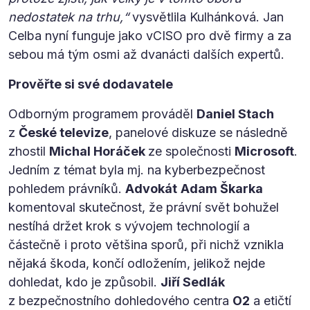
nedostatek na trhu,“
vysvětlila Kulhánková. Jan
Celba nyní funguje jako vCISO pro dvě firmy a za
sebou má tým osmi až dvanácti dalších expertů.
Prověřte si své dodavatele
Odborným programem prováděl
Daniel Stach
z
České televize
, panelové diskuze se následně
zhostil
Michal Horáček
ze společnosti
Microsoft
.
Jedním z témat byla mj. na kyberbezpečnost
pohledem právníků.
Advokát
Adam Škarka
komentoval skutečnost, že právní svět bohužel
nestíhá držet krok s vývojem technologií a
částečně i proto většina sporů, při nichž vznikla
nějaká škoda, končí odložením, jelikož nejde
dohledat, kdo je způsobil.
Jiří Sedlák
z bezpečnostního dohledového centra
O2
a etičtí