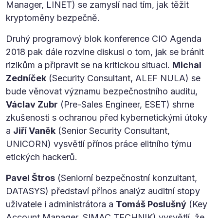
Manager, LINET) se zamyslí nad tím, jak těžit
kryptoměny bezpečně.
Druhý programový blok konference CIO Agenda
2018 pak dále rozvine diskusi o tom, jak se bránit
rizikům a připravit se na kritickou situaci.
Michal
Zedníček
(Security Consultant, ALEF NULA) se
bude věnovat významu bezpečnostního auditu,
Václav Zubr
(Pre-Sales Engineer, ESET) shrne
zkušenosti s ochranou před kybernetickými útoky
a
Jiří Vaněk
(Senior Security Consultant,
UNICORN) vysvětlí přínos práce elitního týmu
etických hackerů.
Pavel Štros
(Seniorní bezpečnostní konzultant,
DATASYS) představí přínos analýz auditní stopy
uživatele i administrátora a
Tomáš Poslušný
(Key
Account Manager, SIMAC TECHNIK) vysvětlí, že