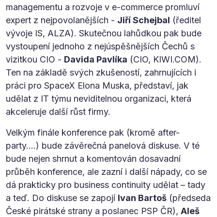
managementu a rozvoje v e-commerce promluví
expert z nejpovolanějších -
Jiří Schejbal
(ředitel
vývoje IS, ALZA). Skutečnou lahůdkou pak bude
vystoupení jednoho z nejúspěšnějších Čechů s
vizitkou CIO -
Davida Pavlíka
(CIO, KIWI.COM).
Ten na základě svých zkušeností, zahrnujících i
práci pro SpaceX Elona Muska, představí, jak
udělat z IT týmu neviditelnou organizaci, která
akceleruje další růst firmy.
Velkým finále konference pak (kromě after-
party….) bude závěrečná panelová diskuse. V té
bude nejen shrnut a komentován dosavadní
průběh konference, ale zazní i další nápady, co se
dá prakticky pro business continuity udělat – tady
a teď. Do diskuse se zapojí
Ivan Bartoš
(předseda
České pirátské strany a poslanec PSP ČR),
Aleš