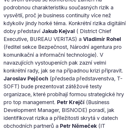
podrobnou charakteristiku současných rizik a
vysvětlí, proč je business continuity více než
kdykoliv jindy horké téma. Konkrétní rizika digitální
doby představí
Jakub Kejval
( District Chief
Executive, BUREAU VERITAS) a
Vladimír Rohel
(ředitel sekce Bezpečnost, Národní agentura pro
komunikační a informační technologie). V
navazujících vystoupeních pak zazní velmi
konkrétní rady, jak se na případnou krizi připravit.
Jaroslav Pejčoch
(předseda představenstva, T-
SOFT) bude prezentovat zátěžové testy
organizace, které probíhají formou strategické hry
pro top management.
Petr Krejčí
(Business
Development Manager, BISNODE) poradí, jak
identifikovat rizika a příležitosti skrytá v datech
obchodních partnerů a
Petr Němeček
(IT