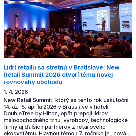
Lídri retailu sa stretnú v Bratislave: New
Retail Summit 2026 otvorí tému novej
rovnováhy obchodu
1. 4. 2026
New Retail Summit, ktorý sa tento rok uskutoční
14. až 15. apríla 2026 v Bratislave v hoteli
DoubleTree by Hilton, opäť prepojí lídrov
maloobchodného trhu, výrobcov, technologické
firmy aj ďalších partnerov z retailového
ekosystému. Hlavnou témou 7. ročníka je „nová