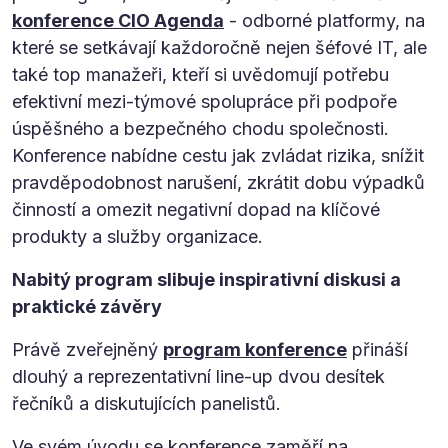
konference CIO Agenda
- odborné platformy, na
které se setkávají každoročně nejen šéfové IT, ale
také top manažeři, kteří si uvědomují potřebu
efektivní mezi-týmové spolupráce při podpoře
úspěšného a bezpečného chodu společnosti.
Konference nabídne cestu jak zvládat rizika, snížit
pravděpodobnost narušení, zkrátit dobu výpadků
činností a omezit negativní dopad na klíčové
produkty a služby organizace.
Nabitý program slibuje inspirativní diskusi a
praktické závěry
Právě zveřejněný
program konference
přináší
dlouhý a reprezentativní line-up dvou desítek
řečníků a diskutujících panelistů.
Ve svém úvodu se konference zaměří na