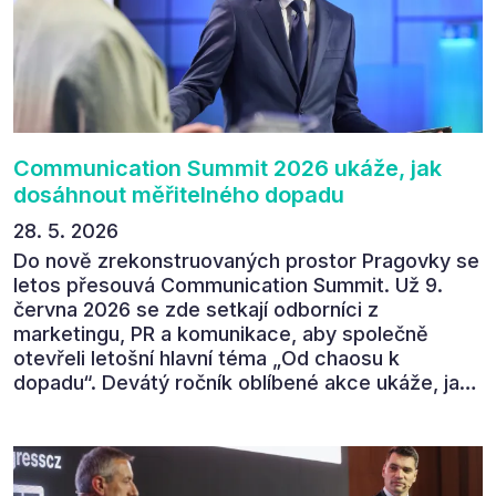
své zpětné vazbě. Ta potvrdila, co bylo slyšet i
cítit po celý 9. červen v Pragovce – že ročník s
tématem „Od chaosu k dopadu“ se skutečně
povedl.
Communication Summit 2026 ukáže, jak
dosáhnout měřitelného dopadu
28. 5. 2026
Do nově zrekonstruovaných prostor Pragovky se
letos přesouvá Communication Summit. Už 9.
června 2026 se zde setkají odborníci z
marketingu, PR a komunikace, aby společně
otevřeli letošní hlavní téma „Od chaosu k
dopadu“. Devátý ročník oblíbené akce ukáže, jak
v dnešním přehlceném prostředí vytvářet
komunikaci s měřitelným dopadem.