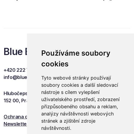
rovnováha obchodu“.
Blue Events
Používáme soubory
cookies
+420 222 749 841
info@blueevents.eu
Tyto webové stránky používají
soubory cookies a další sledovací
nástroje s cílem vylepšení
Hlubočepská 701/38c
uživatelského prostředí, zobrazení
152 00, Praha 5
přizpůsobeného obsahu a reklam,
analýzy návštěvnosti webových
Ochrana osobních údajů
stránek a zjištění zdroje
Newsletter
návštěvnosti.