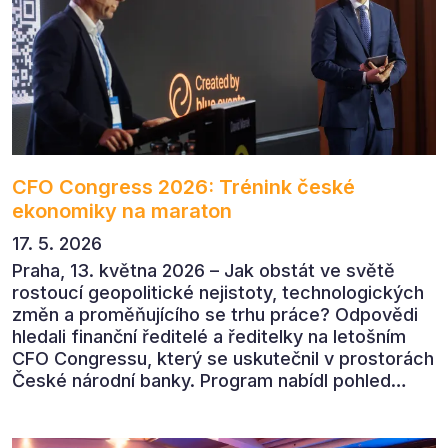
CFO Congress 2026: Trénink české
ekonomiky na maraton
17. 5. 2026
Praha, 13. května 2026 – Jak obstát ve světě
rostoucí geopolitické nejistoty, technologických
změn a proměňujícího se trhu práce? Odpovědi
hledali finanční ředitelé a ředitelky na letošním
CFO Congressu, který se uskutečnil v prostorách
České národní banky. Program nabídl pohled
předních ekonomů, podnikatelů i lídrů českého
byznysu na ekonomický vývoj, umělou inteligenci,
automatizaci, leadership i budoucnost role CFO.