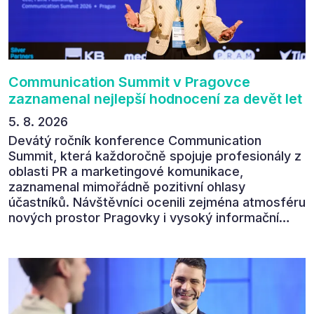
Communication Summit v Pragovce
zaznamenal nejlepší hodnocení za devět let
5. 8. 2026
Devátý ročník konference Communication
Summit, která každoročně spojuje profesionály z
oblasti PR a marketingové komunikace,
zaznamenal mimořádně pozitivní ohlasy
účastníků. Návštěvníci ocenili zejména atmosféru
nových prostor Pragovky i vysoký informační
přínos programu. Celkem 90 % respondentů v
následném průzkumu uvedlo, že se plánuje
zúčastnit i příštího ročníku. „Příjemná konference,
výborný program, hezké prostory, Daniel Stach
absolutně nejlepší moderátor!!!“ Tak shrnul
Communication Summit jeden z 330 účastníků ve