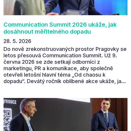
povedl.
Communication Summit 2026 ukáže, jak
dosáhnout měřitelného dopadu
28. 5. 2026
Do nově zrekonstruovaných prostor Pragovky se
letos přesouvá Communication Summit. Už 9.
června 2026 se zde setkají odborníci z
marketingu, PR a komunikace, aby společně
otevřeli letošní hlavní téma „Od chaosu k
dopadu“. Devátý ročník oblíbené akce ukáže, jak
v dnešním přehlceném prostředí vytvářet
komunikaci s měřitelným dopadem.