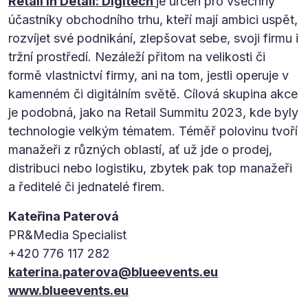
Retail in Detail: Digitech
je určen pro všechny
účastníky obchodního trhu, kteří mají ambici uspět,
rozvíjet své podnikání, zlepšovat sebe, svoji firmu i
tržní prostředí. Nezáleží přitom na velikosti či
formě vlastnictví firmy, ani na tom, jestli operuje v
kamenném či digitálním světě. Cílová skupina akce
je podobná, jako na Retail Summitu 2023, kde byly
technologie velkým tématem. Téměř polovinu tvoří
manažeři z různých oblastí, ať už jde o prodej,
distribuci nebo logistiku, zbytek pak top manažeři
a ředitelé či jednatelé firem.
Kateřina Paterová
PR&Media Specialist
+420 776 117 282
katerina.paterova@blueevents.eu
www.blueevents.eu