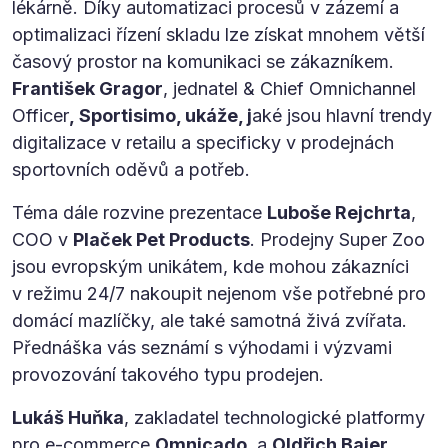
lékárně. Díky automatizaci procesů v zázemí a
optimalizaci řízení skladu lze získat mnohem větší
časový prostor na komunikaci se zákazníkem.
František Gragor
, jednatel & Chief Omnichannel
Officer
, Sportisimo, ukáže, j
aké jsou hlavní trendy
digitalizace v retailu a specificky v prodejnách
sportovních oděvů a potřeb.
Téma dále rozvine prezentace
Luboše Rejchrta
,
COO v
Plaček Pet Products
. Prodejny Super Zoo
jsou evropským unikátem, kde mohou zákazníci
v režimu 24/7 nakoupit nejenom vše potřebné pro
domácí mazlíčky, ale také samotná živá zvířata.
Přednáška vás seznámí s výhodami i výzvami
provozování takového typu prodejen.
Lukáš Huňka
, zakladatel technologické platformy
pro e-commerce
Omnicado
, a
Oldřich Bajer,