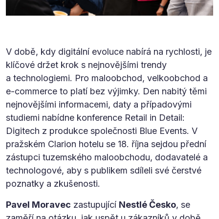
V době, kdy digitální evoluce nabírá na rychlosti, je
klíčové držet krok s nejnovějšími trendy
a technologiemi. Pro maloobchod, velkoobchod a
e-commerce to platí bez výjimky. Den nabitý těmi
nejnovějšími informacemi, daty a případovými
studiemi nabídne konference Retail in Detail:
Digitech z produkce společnosti Blue Events. V
pražském Clarion hotelu se 18. října sejdou přední
zástupci tuzemského maloobchodu, dodavatelé a
technologové, aby s publikem sdíleli své čerstvé
poznatky a zkušenosti.
Pavel Moravec
zastupující
Nestlé Česko
, se
zaměří na otázku, jak uspět u zákazníků v době