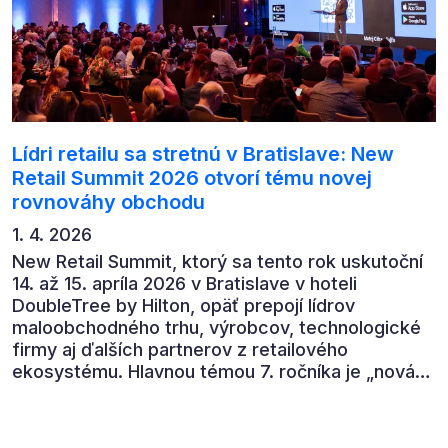
Lídri retailu sa stretnú v Bratislave: New
Retail Summit 2026 otvorí tému novej
rovnováhy obchodu
1. 4. 2026
New Retail Summit, ktorý sa tento rok uskutoční
14. až 15. apríla 2026 v Bratislave v hoteli
DoubleTree by Hilton, opäť prepojí lídrov
maloobchodného trhu, výrobcov, technologické
firmy aj ďalších partnerov z retailového
ekosystému. Hlavnou témou 7. ročníka je „nová
rovnováha obchodu“.