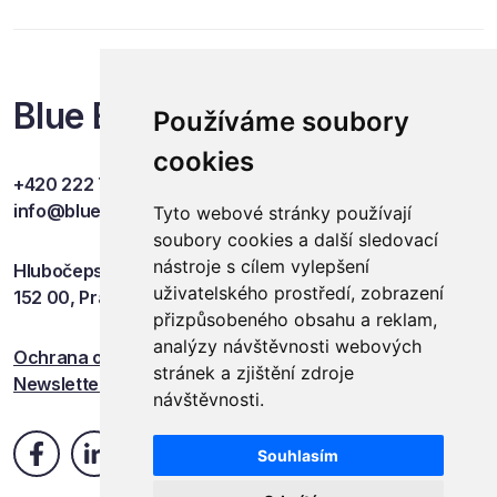
Blue Events
Používáme soubory
cookies
+420 222 749 841
info@blueevents.eu
Tyto webové stránky používají
soubory cookies a další sledovací
nástroje s cílem vylepšení
Hlubočepská 701/38c
uživatelského prostředí, zobrazení
152 00, Praha 5
přizpůsobeného obsahu a reklam,
analýzy návštěvnosti webových
Ochrana osobních údajů
stránek a zjištění zdroje
Newsletter
návštěvnosti.
Souhlasím