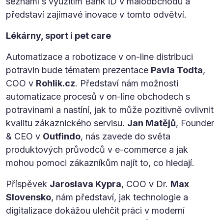
seznámí s využitím Bank iD v maloobchodu a
představí zajímavé inovace v tomto odvětví.
Lékárny, sport i pet care
Automatizace a robotizace v on-line distribuci
potravin bude tématem prezentace
Pavla Todta
,
COO v
Rohlik.cz
. Představí nám možnosti
automatizace procesů v on-line obchodech s
potravinami a nastíní, jak to může pozitivně ovlivnit
kvalitu zákaznického servisu.
Jan Matějů
, Founder
& CEO v
Outfindo
, nás zavede do světa
produktových průvodců v e-commerce a jak
mohou pomoci zákazníkům najít to, co hledají.
Příspěvek
Jaroslava Kypra
, COO v Dr.
Max
Slovensko
, nám představí, jak technologie a
digitalizace dokážou ulehčit práci v moderní