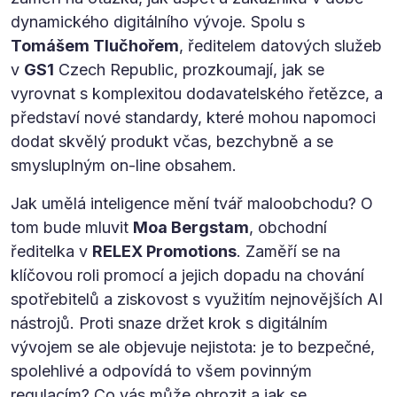
dynamického digitálního vývoje. Spolu s
Tomášem Tlučhořem
, ředitelem datových služeb
v
GS1
Czech Republic, prozkoumají, jak se
vyrovnat s komplexitou dodavatelského řetězce, a
představí nové standardy, které mohou napomoci
dodat skvělý produkt včas, bezchybně a se
smysluplným on-line obsahem.
Jak umělá inteligence mění tvář maloobchodu? O
tom bude mluvit
Moa Bergstam
, obchodní
ředitelka v
RELEX Promotions
. Zaměří se na
klíčovou roli promocí a jejich dopadu na chování
spotřebitelů a ziskovost s využitím nejnovějších AI
nástrojů. Proti snaze držet krok s digitálním
vývojem se ale objevuje nejistota: je to bezpečné,
spolehlivé a odpovídá to všem povinným
regulacím? Co vás může ohrozit a jak se