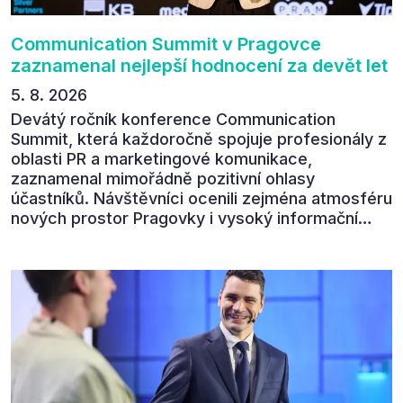
Communication Summit v Pragovce
zaznamenal nejlepší hodnocení za devět let
5. 8. 2026
Devátý ročník konference Communication
Summit, která každoročně spojuje profesionály z
oblasti PR a marketingové komunikace,
zaznamenal mimořádně pozitivní ohlasy
účastníků. Návštěvníci ocenili zejména atmosféru
nových prostor Pragovky i vysoký informační
přínos programu. Celkem 90 % respondentů v
následném průzkumu uvedlo, že se plánuje
zúčastnit i příštího ročníku. „Příjemná konference,
výborný program, hezké prostory, Daniel Stach
absolutně nejlepší moderátor!!!“ Tak shrnul
Communication Summit jeden z 330 účastníků ve
své zpětné vazbě. Ta potvrdila, co bylo slyšet i
cítit po celý 9. červen v Pragovce – že ročník s
tématem „Od chaosu k dopadu“ se skutečně