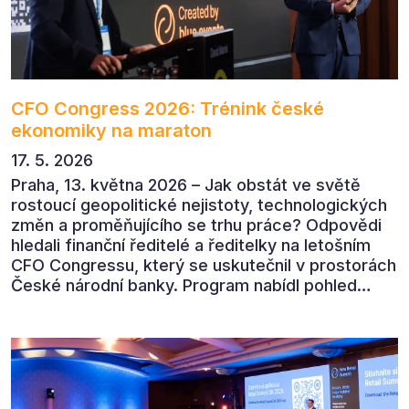
CFO Congress 2026: Trénink české
ekonomiky na maraton
17. 5. 2026
Praha, 13. května 2026 – Jak obstát ve světě
rostoucí geopolitické nejistoty, technologických
změn a proměňujícího se trhu práce? Odpovědi
hledali finanční ředitelé a ředitelky na letošním
CFO Congressu, který se uskutečnil v prostorách
České národní banky. Program nabídl pohled
předních ekonomů, podnikatelů i lídrů českého
byznysu na ekonomický vývoj, umělou inteligenci,
automatizaci, leadership i budoucnost role CFO.