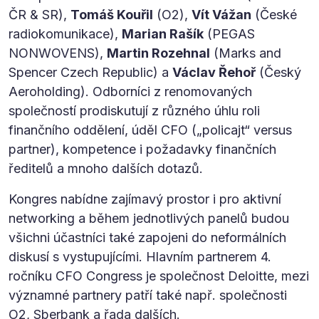
ČR & SR),
Tomáš Kouřil
(O2),
Vít Vážan
(České
radiokomunikace),
Marian Rašík
(PEGAS
NONWOVENS),
Martin Rozehnal
(Marks and
Spencer Czech Republic) a
Václav Řehoř
(Český
Aeroholding). Odborníci z renomovaných
společností prodiskutují z různého úhlu roli
finančního oddělení, úděl CFO („policajt“ versus
partner), kompetence i požadavky finančních
ředitelů a mnoho dalších dotazů.
Kongres nabídne zajímavý prostor i pro aktivní
networking a během jednotlivých panelů budou
všichni účastníci také zapojeni do neformálních
diskusí s vystupujícími. Hlavním partnerem 4.
ročníku CFO Congress je společnost Deloitte, mezi
významné partnery patří také např. společnosti
O2, Sberbank a řada dalších.