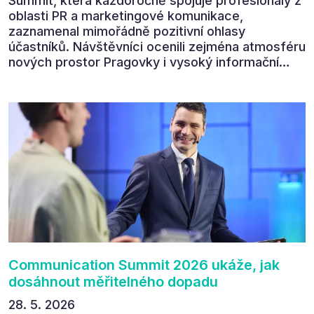
Summit, která každoročně spojuje profesionály z
oblasti PR a marketingové komunikace,
zaznamenal mimořádně pozitivní ohlasy
účastníků. Návštěvníci ocenili zejména atmosféru
nových prostor Pragovky i vysoký informační
přínos programu. Celkem 90 % respondentů v
následném průzkumu uvedlo, že se plánuje
zúčastnit i příštího ročníku. „Příjemná konference,
výborný program, hezké prostory, Daniel Stach
absolutně nejlepší moderátor!!!“ Tak shrnul
Communication Summit jeden z 330 účastníků ve
své zpětné vazbě. Ta potvrdila, co bylo slyšet i
cítit po celý 9. červen v Pragovce – že ročník s
tématem „Od chaosu k dopadu“ se skutečně
povedl.
Communication Summit 2026 ukáže, jak
dosáhnout měřitelného dopadu
28. 5. 2026