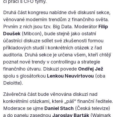
či práci s CFO týmy.
Druhá část kongresu nabídne dvě diskusní sekce,
věnované moderním trendům z finančního světa.
Prvním z nich jsou tzv. Big Data. Moderátor
Filip
Doušek
(Mibcon), bude stejně jako ostatní
účastníci diskuze sdílet své zkušenosti formou
příkladových studií i konkrétních otázek z řad
auditoria. Druhá sekce je určena všem, kteří chtějí
poznat nové trendy v controllingu a strategie
finančního útvaru. Diskuzi povede
Ondřej Jež
spolu s glosátorkou
Lenkou Neuvirtovou
(oba
Deloitte).
Závěrečná část bude věnována diskuzi nad
konkrétními otázkami, které „pálí“ finanční ředitele.
Moderace se ujme
Daniel Stach
(Česká televize)
a do panelu zasednou
Jaroslav Barták
(Walmark