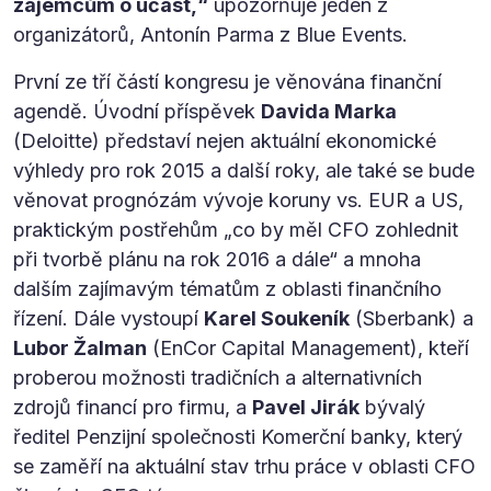
zájemcům o účast,“
upozorňuje jeden z
organizátorů, Antonín Parma z Blue Events.
První ze tří částí kongresu je věnována finanční
agendě. Úvodní příspěvek
Davida Marka
(Deloitte) představí nejen aktuální ekonomické
výhledy pro rok 2015 a další roky, ale také se bude
věnovat prognózám vývoje koruny vs. EUR a US,
praktickým postřehům „co by měl CFO zohlednit
při tvorbě plánu na rok 2016 a dále“ a mnoha
dalším zajímavým tématům z oblasti finančního
řízení. Dále vystoupí
Karel Soukeník
(Sberbank) a
Lubor Žalman
(EnCor Capital Management), kteří
proberou možnosti tradičních a alternativních
zdrojů financí pro firmu, a
Pavel Jirák
bývalý
ředitel Penzijní společnosti Komerční banky, který
se zaměří na aktuální stav trhu práce v oblasti CFO