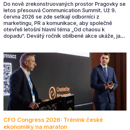
Do nově zrekonstruovaných prostor Pragovky se
letos přesouvá Communication Summit. Už 9.
června 2026 se zde setkají odborníci z
marketingu, PR a komunikace, aby společně
otevřeli letošní hlavní téma „Od chaosu k
dopadu“. Devátý ročník oblíbené akce ukáže, jak
v dnešním přehlceném prostředí vytvářet
komunikaci s měřitelným dopadem.
CFO Congress 2026: Trénink české
ekonomiky na maraton