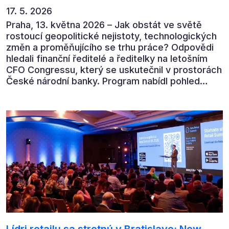
17. 5. 2026
Praha, 13. května 2026 – Jak obstát ve světě
rostoucí geopolitické nejistoty, technologických
změn a proměňujícího se trhu práce? Odpovědi
hledali finanční ředitelé a ředitelky na letošním
CFO Congressu, který se uskutečnil v prostorách
České národní banky. Program nabídl pohled
předních ekonomů, podnikatelů i lídrů českého
byznysu na ekonomický vývoj, umělou inteligenci,
automatizaci, leadership i budoucnost role CFO.
Lídri retailu sa stretnú v Bratislave: New