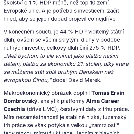
školství o 1 % HDP méně, než top 10 zemí
Evropské unie. A je potřeba s investicemi začít
hned, aby se jejich dopad projevil co nejdříve.
V konečném součtu je 44 % HDP viditelný státní
dluh, ovšem se všemi skrytými dluhy v podobě
nutných investic, celkový dluh činí 275 % HDP.
„Měli bychom to ale vnímat jako platbu našim
dětem, platbu za ekonomiku 21. století, díky které
se můžeme stát spíš druhým Dánskem než
evropskou Čínou,“
dodal David Marek.
Makroekonomický obrázek doplnil
Tomáš Ervín
Dombrovský
, analytik platformy
Alma Career
Czechia
(dříve LMC), čerstvými daty z trhu práce.
Míra nezaměstnanosti je stabilně nízká, tuzemský
trh práce se však potýká s velkou „zamrzlostí“
tedy nízkou mírou fluktuace. Jedním z hlavních