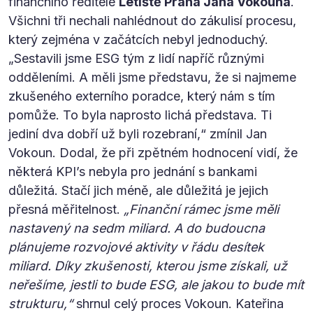
finančního ředitele
Letiště Praha Jana Vokouna
.
Všichni tři nechali nahlédnout do zákulisí procesu,
který zejména v začátcích nebyl jednoduchý.
„Sestavili jsme ESG tým z lidí napříč různými
odděleními. A měli jsme představu, že si najmeme
zkušeného externího poradce, který nám s tím
pomůže. To byla naprosto lichá představa. Ti
jediní dva dobří už byli rozebraní,“ zmínil Jan
Vokoun. Dodal, že při zpětném hodnocení vidí, že
některá KPI’s nebyla pro jednání s bankami
důležitá. Stačí jich méně, ale důležitá je jejich
přesná měřitelnost.
„Finanční rámec jsme měli
nastavený na sedm miliard. A do budoucna
plánujeme rozvojové aktivity v řádu desítek
miliard. Díky zkušenosti, kterou jsme získali, už
neřešíme, jestli to bude ESG, ale jakou to bude mít
strukturu,“
shrnul celý proces Vokoun. Kateřina