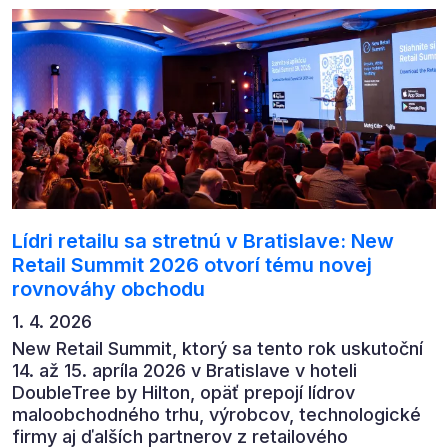
automatizaci, leadership i budoucnost role CFO.
Lídri retailu sa stretnú v Bratislave: New
Retail Summit 2026 otvorí tému novej
rovnováhy obchodu
1. 4. 2026
New Retail Summit, ktorý sa tento rok uskutoční
14. až 15. apríla 2026 v Bratislave v hoteli
DoubleTree by Hilton, opäť prepojí lídrov
maloobchodného trhu, výrobcov, technologické
firmy aj ďalších partnerov z retailového