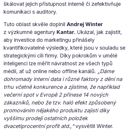
škálovat jejich přístupnost interně či zefektivňuje
komunikaci s auditory.
Tuto oblast skvěle doplnil
Andrej Winter
z výzkumné agentury
Kantar.
Ukázal, jak zajistit,
aby investice do marketingu přinášely
kvantifikovatelné výsledky, které jsou v souladu se
strategickými cíli firmy. Díky pokrokům v umělé
inteligenci lze měřit návratnost ze všech typů
médií, ať už online nebo offline kanálů.
„Dáme
dohromady interní data i různé faktory z dění na
trhu včetně konkurence a zjistíme, že například
večerní spot v Evropě 2 přinese 14 nových
zákazníků, nebo že tzv. haló efekt způsobený
promováním nějakého produktu zajistí díky
vyššímu prodeji ostatních položek
dvacetiprocentní profit atd.,“
vysvětlil Winter.