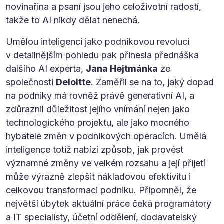
novinařina a psaní jsou jeho celoživotní radostí,
takže to AI nikdy dělat nenechá.
Umělou inteligenci jako podnikovou revoluci
v detailnějším pohledu pak přinesla přednáška
dalšího AI experta,
Jana Hejtmánka
ze
společnosti
Deloitte
. Zaměřil se na to, jaký dopad
na podniky má rovněž právě generativní AI, a
zdůraznil důležitost jejího vnímání nejen jako
technologického projektu, ale jako mocného
hybatele změn v podnikových operacích. Umělá
inteligence totiž nabízí způsob, jak provést
významné změny ve velkém rozsahu a její přijetí
může výrazně zlepšit nákladovou efektivitu i
celkovou transformaci podniku. Připomněl, že
největší úbytek aktuální práce čeká programátory
a IT specialisty, účetní oddělení, dodavatelský