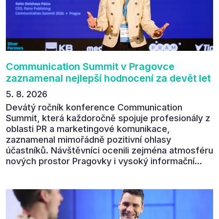
Communication Summit v Pragovce
zaznamenal nejlepší hodnocení za devět let
5. 8. 2026
Devátý ročník konference Communication
Summit, která každoročně spojuje profesionály z
oblasti PR a marketingové komunikace,
zaznamenal mimořádně pozitivní ohlasy
účastníků. Návštěvníci ocenili zejména atmosféru
nových prostor Pragovky i vysoký informační
přínos programu. Celkem 90 % respondentů v
následném průzkumu uvedlo, že se plánuje
zúčastnit i příštího ročníku. „Příjemná konference,
výborný program, hezké prostory, Daniel Stach
absolutně nejlepší moderátor!!!“ Tak shrnul