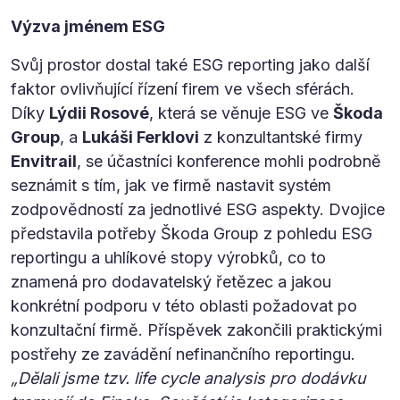
Výzva jménem ESG
Svůj prostor dostal také ESG reporting jako další
faktor ovlivňující řízení firem ve všech sférách.
Díky
Lýdii Rosové
, která se věnuje ESG ve
Škoda
Group
, a
Lukáši Ferklovi
z konzultantské firmy
Envitrail
, se účastníci konference mohli podrobně
seznámit s tím, jak ve firmě nastavit systém
zodpovědností za jednotlivé ESG aspekty. Dvojice
představila potřeby Škoda Group z pohledu ESG
reportingu a uhlíkové stopy výrobků, co to
znamená pro dodavatelský řetězec a jakou
konkrétní podporu v této oblasti požadovat po
konzultační firmě. Příspěvek zakončili praktickými
postřehy ze zavádění nefinančního reportingu.
„Dělali jsme tzv. life cycle analysis pro dodávku