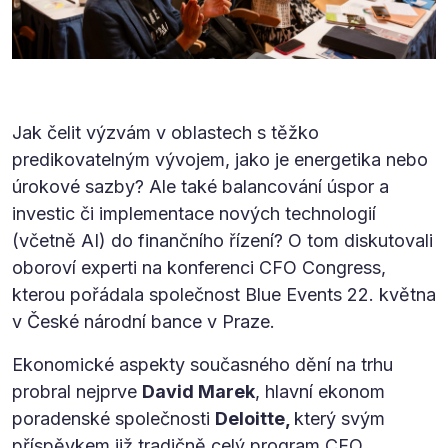
Jak čelit výzvám v oblastech s těžko
predikovatelným vývojem, jako je energetika nebo
úrokové sazby? Ale také balancování úspor a
investic či implementace nových technologií
(včetně AI) do finančního řízení? O tom diskutovali
oboroví experti na konferenci CFO Congress,
kterou pořádala společnost Blue Events 22. května
v České národní bance v Praze.
Ekonomické aspekty současného dění na trhu
probral nejprve
David Marek
, hlavní ekonom
poradenské společnosti
Deloitte,
který svým
příspěvkem již tradičně celý program CFO