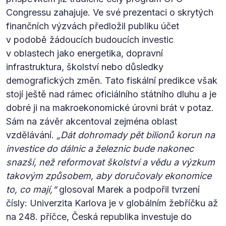
Congressu zahajuje. Ve své prezentaci o skrytých
finančních výzvách předložil publiku účet
v podobě žádoucích budoucích investic
v oblastech jako energetika, dopravní
infrastruktura, školství nebo důsledky
demografických změn. Tato fiskální predikce však
stojí ještě nad rámec oficiálního státního dluhu a je
dobré ji na makroekonomické úrovni brát v potaz.
Sám na závěr akcentoval zejména oblast
vzdělávání.
„Dát dohromady pět bilionů korun na
investice do dálnic a železnic bude nakonec
snazší, než reformovat školství a vědu a výzkum
takovým způsobem, aby doručovaly ekonomice
to, co mají,“
glosoval Marek a podpořil tvrzení
čísly: Univerzita Karlova je v globálním žebříčku až
na 248. příčce, Česká republika investuje do