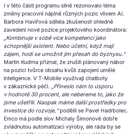
I v této části programu silně rezonovalo téma
změny pracovní náplně různých pozic vlivem AI.
Barbora Havířová sdílela zkušenost ohledně
zavedení nové pozice projektového koordinátora:
„Kombinuje v sobě více kompetencí jako
schopnější asistent. Nebo účetní, když mají
zájem, hodí se umožnit jim přesah do byznysu.“
Martin Kudrna přiznal, že zrušili plánovaný nábor
na pozici tvůrce obsahu kvůli zapojení umělé
inteligence. V T-Mobile využívají chatboty
v zákaznické péči.
„Přineslo nám to úsporu
v hodnotě 30 procent, ale nebereme to, jako že
jsme ušetřili. Naopak máme další prostředky pro
investice do rozvoje,“
podělil se Pavel Hadrbolec.
Emco má podle slov Michaly Šimonové dobře
zvládnutou automatizaci výroby, ale ráda by se