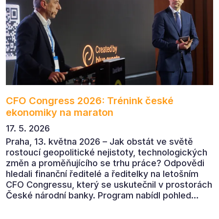
CFO Congress 2026: Trénink české
ekonomiky na maraton
17. 5. 2026
Praha, 13. května 2026 – Jak obstát ve světě
rostoucí geopolitické nejistoty, technologických
změn a proměňujícího se trhu práce? Odpovědi
hledali finanční ředitelé a ředitelky na letošním
CFO Congressu, který se uskutečnil v prostorách
České národní banky. Program nabídl pohled
předních ekonomů, podnikatelů i lídrů českého
byznysu na ekonomický vývoj, umělou inteligenci,