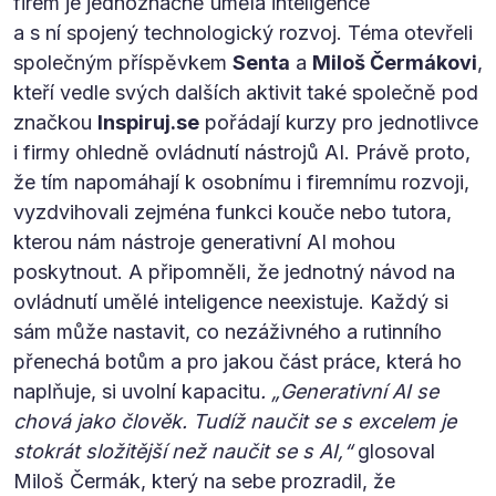
firem je jednoznačně umělá inteligence
a s ní spojený technologický rozvoj. Téma otevřeli
společným příspěvkem
Senta
a
Miloš Čermákovi
,
kteří vedle svých dalších aktivit také společně pod
značkou
Inspiruj.se
pořádají kurzy pro jednotlivce
i firmy ohledně ovládnutí nástrojů AI. Právě proto,
že tím napomáhají k osobnímu i firemnímu rozvoji,
vyzdvihovali zejména funkci kouče nebo tutora,
kterou nám nástroje generativní AI mohou
poskytnout. A připomněli, že jednotný návod na
ovládnutí umělé inteligence neexistuje. Každý si
sám může nastavit, co nezáživného a rutinního
přenechá botům a pro jakou část práce, která ho
naplňuje, si uvolní kapacitu
. „Generativní AI se
chová jako člověk. Tudíž naučit se s excelem je
stokrát složitější než naučit se s AI,“
glosoval
Miloš Čermák, který na sebe prozradil, že