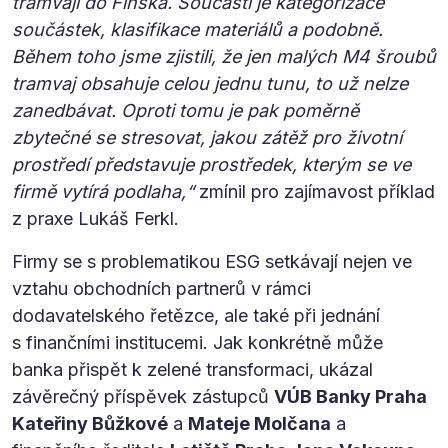
tramvají do Finska. Součástí je kategorizace
součástek, klasifikace materiálů a podobně.
Během toho jsme zjistili, že jen malých M4 šroubů
tramvaj obsahuje celou jednu tunu, to už nelze
zanedbávat. Oproti tomu je pak poměrně
zbytečné se stresovat, jakou zátěž pro životní
prostředí představuje prostředek, kterým se ve
firmě vytírá podlaha,“
zmínil pro zajímavost příklad
z praxe Lukáš Ferkl.
Firmy se s problematikou ESG setkávají nejen ve
vztahu obchodních partnerů v rámci
dodavatelského řetězce, ale také při jednání
s finančními institucemi. Jak konkrétně může
banka přispět k zelené transformaci, ukázal
závěrečný příspěvek zástupců
VÚB Banky Praha
Kateřiny Bůžkové
a
Mateje Molčana
a