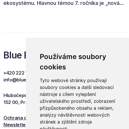
ekosystému. Hlavnou témou 7. ročníka je „nová
rovnováha obchodu“.
Blue Events
Používáme soubory
cookies
+420 222 749 841
info@blueevents.eu
Tyto webové stránky používají
soubory cookies a další sledovací
nástroje s cílem vylepšení
Hlubočepská 701/38c
uživatelského prostředí, zobrazení
152 00, Praha 5
přizpůsobeného obsahu a reklam,
analýzy návštěvnosti webových
Ochrana osobních údajů
stránek a zjištění zdroje
Newsletter
návštěvnosti.