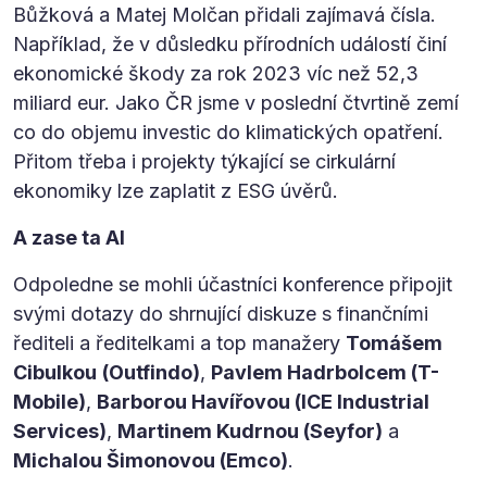
Bůžková a Matej Molčan přidali zajímavá čísla.
Například, že v důsledku přírodních událostí činí
ekonomické škody za rok 2023 víc než 52,3
miliard eur. Jako ČR jsme v poslední čtvrtině zemí
co do objemu investic do klimatických opatření.
Přitom třeba i projekty týkající se cirkulární
ekonomiky lze zaplatit z ESG úvěrů.
A zase ta AI
Odpoledne se mohli účastníci konference připojit
svými dotazy do shrnující diskuze s finančními
řediteli a ředitelkami a top manažery
Tomášem
Cibulkou
(Outfindo)
,
Pavlem Hadrbolcem (T-
Mobile)
,
Barborou Havířovou (ICE Industrial
Services)
,
Martinem Kudrnou (Seyfor)
a
Michalou Šimonovou (Emco)
.