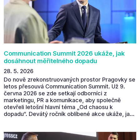
Communication Summit jeden z 330 účastníků ve
své zpětné vazbě. Ta potvrdila, co bylo slyšet i
cítit po celý 9. červen v Pragovce – že ročník s
tématem „Od chaosu k dopadu“ se skutečně
povedl.
Communication Summit 2026 ukáže, jak
dosáhnout měřitelného dopadu
28. 5. 2026
Do nově zrekonstruovaných prostor Pragovky se
letos přesouvá Communication Summit. Už 9.
června 2026 se zde setkají odborníci z
marketingu, PR a komunikace, aby společně
otevřeli letošní hlavní téma „Od chaosu k
dopadu“. Devátý ročník oblíbené akce ukáže, jak
v dnešním přehlceném prostředí vytvářet
komunikaci s měřitelným dopadem.