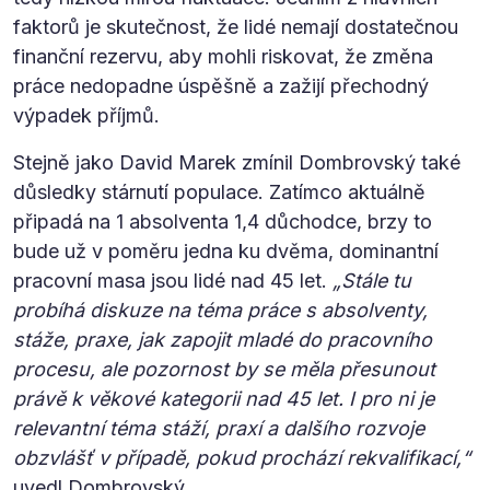
faktorů je skutečnost, že lidé nemají dostatečnou
finanční rezervu, aby mohli riskovat, že změna
práce nedopadne úspěšně a zažijí přechodný
výpadek příjmů.
Stejně jako David Marek zmínil Dombrovský také
důsledky stárnutí populace. Zatímco aktuálně
připadá na 1 absolventa 1,4 důchodce, brzy to
bude už v poměru jedna ku dvěma, dominantní
pracovní masa jsou lidé nad 45 let.
„Stále tu
probíhá diskuze na téma práce s absolventy,
stáže, praxe, jak zapojit mladé do pracovního
procesu, ale pozornost by se měla přesunout
právě k věkové kategorii nad 45 let. I pro ni je
relevantní téma stáží, praxí a dalšího rozvoje
obzvlášť v případě, pokud prochází rekvalifikací,“
uvedl Dombrovský.