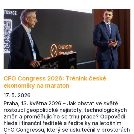
komunikaci s měřitelným dopadem.
CFO Congress 2026: Trénink české
ekonomiky na maraton
17. 5. 2026
Praha, 13. května 2026 – Jak obstát ve světě
rostoucí geopolitické nejistoty, technologických
změn a proměňujícího se trhu práce? Odpovědi
hledali finanční ředitelé a ředitelky na letošním
CFO Congressu, který se uskutečnil v prostorách