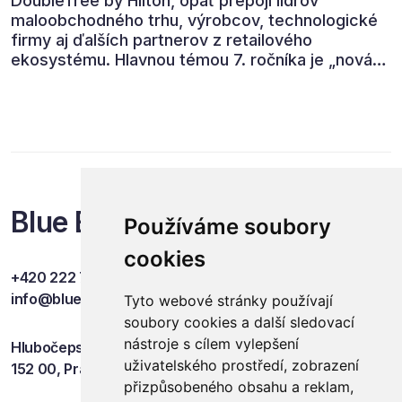
DoubleTree by Hilton, opäť prepojí lídrov
maloobchodného trhu, výrobcov, technologické
firmy aj ďalších partnerov z retailového
ekosystému. Hlavnou témou 7. ročníka je „nová
rovnováha obchodu“.
Blue Events
Používáme soubory
cookies
+420 222 749 841
info@blueevents.eu
Tyto webové stránky používají
soubory cookies a další sledovací
nástroje s cílem vylepšení
Hlubočepská 701/38c
uživatelského prostředí, zobrazení
152 00, Praha 5
přizpůsobeného obsahu a reklam,