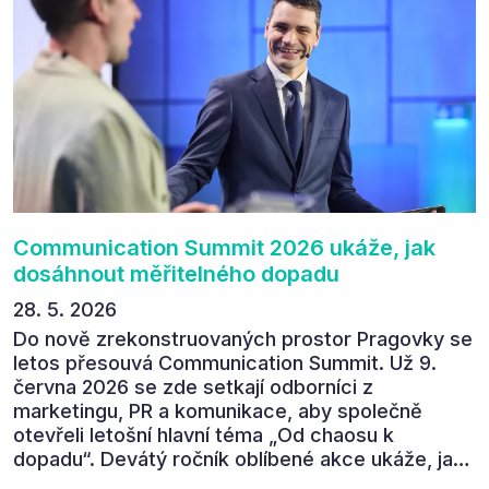
zúčastnit i příštího ročníku. „Příjemná konference,
výborný program, hezké prostory, Daniel Stach
absolutně nejlepší moderátor!!!“ Tak shrnul
Communication Summit jeden z 330 účastníků ve
své zpětné vazbě. Ta potvrdila, co bylo slyšet i
cítit po celý 9. červen v Pragovce – že ročník s
tématem „Od chaosu k dopadu“ se skutečně
povedl.
Communication Summit 2026 ukáže, jak
dosáhnout měřitelného dopadu
28. 5. 2026
Do nově zrekonstruovaných prostor Pragovky se
letos přesouvá Communication Summit. Už 9.
června 2026 se zde setkají odborníci z
marketingu, PR a komunikace, aby společně
otevřeli letošní hlavní téma „Od chaosu k
dopadu“. Devátý ročník oblíbené akce ukáže, jak
v dnešním přehlceném prostředí vytvářet