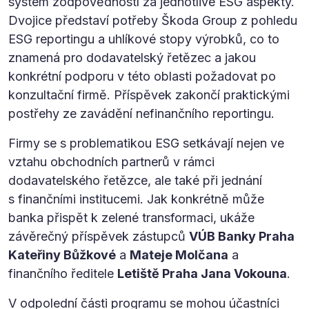
systém zodpovědností za jednotlivé ESG aspekty.
Dvojice představí potřeby Škoda Group z pohledu
ESG reportingu a uhlíkové stopy výrobků, co to
znamená pro dodavatelský řetězec a jakou
konkrétní podporu v této oblasti požadovat po
konzultační firmě. Příspěvek zakončí praktickými
postřehy ze zavádění nefinančního reportingu.
Firmy se s problematikou ESG setkávají nejen ve
vztahu obchodních partnerů v rámci
dodavatelského řetězce, ale také při jednání
s finančními institucemi. Jak konkrétně může
banka přispět k zelené transformaci, ukáže
závěrečný příspěvek zástupců
VÚB Banky Praha
Kateřiny Bůžkové
a
Mateje Molčana
a
finančního ředitele
Letiště Praha Jana Vokouna
.
V odpolední části programu se mohou účastníci