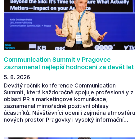
Communication Summit v Pragovce
zaznamenal nejlepší hodnocení za devět let
5. 8. 2026
Devátý ročník konference Communication
Summit, která každoročně spojuje profesionály z
oblasti PR a marketingové komunikace,
zaznamenal mimořádně pozitivní ohlasy
účastníků. Návštěvníci ocenili zejména atmosféru
nových prostor Pragovky i vysoký informační
přínos programu. Celkem 90 % respondentů v
následném průzkumu uvedlo, že se plánuje