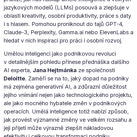
jazykových modelů (LLMs) posouvá a zlepšuje v
oblasti kreativity, osobní produktivity, práce s daty
i s hlasem. Pomohou proniknout do tajů GPT-4,
Claude-3, Perplexity, Gamma.ai nebo ElevenLabs a
hledat v nich inspiraci pro práci i osobní rozvoj.
Umělou inteligenci jako podnikovou revoluci
v detailnějším pohledu přinese přednáška dalšího
AI experta,
Jana Hejtmánka
ze společnosti
Deloitte
. Zaměří se na to, jaký dopad na podniky
má zejména generativní AI, a zdůrazní důležitost
jejího vnímání nejen jako technologického projektu,
ale jako mocného hybatele změn v podnikových
operacích. Umělá inteligence totiž nabízí způsob,
jak provést významné změny ve velkém rozsahu a
její přijetí může výrazně zlepšit nákladovou
efektivitu i celkovou transformaci podniku.