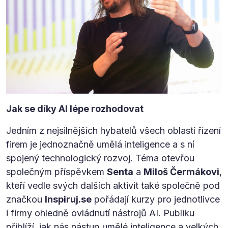
Jak se díky AI lépe rozhodovat
Jedním z nejsilnějších hybatelů všech oblastí řízení
firem je jednoznačně umělá inteligence a s ní
spojený technologický rozvoj. Téma otevřou
společným příspěvkem
Senta
a
Miloš Čermákovi
,
kteří vedle svých dalších aktivit také společně pod
značkou
Inspiruj.se
pořádají kurzy pro jednotlivce
i firmy ohledně ovládnutí nástrojů AI. Publiku
přiblíží, jak nás nástup umělé inteligence a velkých