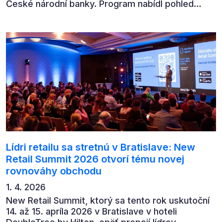
České národní banky. Program nabídl pohled
předních ekonomů, podnikatelů i lídrů českého
byznysu na ekonomický vývoj, umělou inteligenci,
automatizaci, leadership i budoucnost role CFO.
Lídri retailu sa stretnú v Bratislave: New
Retail Summit 2026 otvorí tému novej
rovnováhy obchodu
1. 4. 2026
New Retail Summit, ktorý sa tento rok uskutoční
14. až 15. apríla 2026 v Bratislave v hoteli