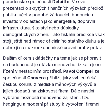
poradenské společnosti
Deloitte
. Ve své
prezentaci o skrytých finančních výzvách předloží
publiku účet v podobě žádoucích budoucích
investic v oblastech jako energetika, dopravní
infrastruktura, školství nebo důsledky
demografických změn. Tato fiskální predikce však
stojí ještě nad rámec oficiálního státního dluhu a je
dobré ji na makroekonomické úrovni brát v potaz.
Dalším dílkem skládačky na téma jak se připravit
na budoucnost je otázka měnového rizika a jeho
řízení v nestabilním prostředí.
Pavol Compeľ
ze
společnosti
Convera
přiblíží, jaký výhled čeká
českou korunu z hlediska měnových výkyvů a
jejich dopadů na ziskovost firem. Dále nastíní
vybrané možnosti měnového zajištění, tzv.
hedgingu a moderní přístupy k vytvoření firemní