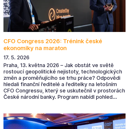
CFO Congress 2026: Trénink české
ekonomiky na maraton
17. 5. 2026
Praha, 13. května 2026 – Jak obstát ve světě
rostoucí geopolitické nejistoty, technologických
změn a proměňujícího se trhu práce? Odpovědi
hledali finanční ředitelé a ředitelky na letošním
CFO Congressu, který se uskutečnil v prostorách
České národní banky. Program nabídl pohled
předních ekonomů, podnikatelů i lídrů českého
byznysu na ekonomický vývoj, umělou inteligenci,
automatizaci, leadership i budoucnost role CFO.