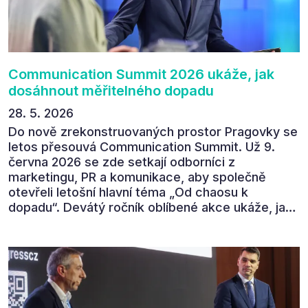
tématem „Od chaosu k dopadu“ se skutečně
povedl.
Communication Summit 2026 ukáže, jak
dosáhnout měřitelného dopadu
28. 5. 2026
Do nově zrekonstruovaných prostor Pragovky se
letos přesouvá Communication Summit. Už 9.
června 2026 se zde setkají odborníci z
marketingu, PR a komunikace, aby společně
otevřeli letošní hlavní téma „Od chaosu k
dopadu“. Devátý ročník oblíbené akce ukáže, jak
v dnešním přehlceném prostředí vytvářet
komunikaci s měřitelným dopadem.