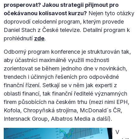
prosperovat? Jakou strategii přijmout pro
očekávanou kolísavost kurzu?
Nejen tyto otázky
doprovodí celodenní program, kterým provede
Daniel Stach z České televize. Detailní program k
prohlédnutí
zde
.
Odborný program konference je strukturován tak,
aby účastníci maximálně využili možnosti
zorientovat se během jednoho dne v novinkách,
trendech i účinných řešeních pro odpovědné
finanční řízení. Setkají se v něm jak experti z
oblasti financí, tak finanční ředitelé významných
firem působících na českém trhu (mezi nimi EPH,
Kofola, Chropyňská strojírna, McDonald´s ČR,
Intersnack Group, Albatros Media a další).
V