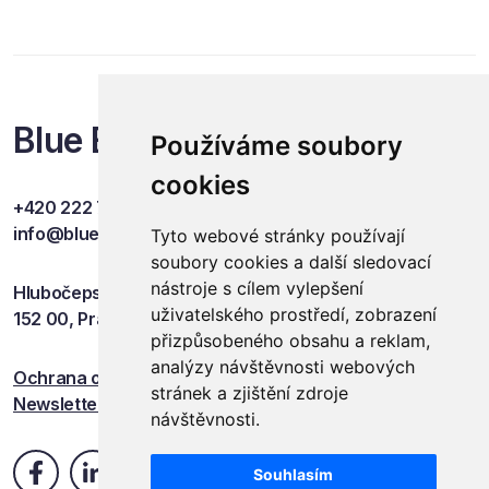
Blue Events
Používáme soubory
cookies
+420 222 749 841
info@blueevents.eu
Tyto webové stránky používají
soubory cookies a další sledovací
nástroje s cílem vylepšení
Hlubočepská 701/38c
uživatelského prostředí, zobrazení
152 00, Praha 5
přizpůsobeného obsahu a reklam,
analýzy návštěvnosti webových
Ochrana osobních údajů
stránek a zjištění zdroje
Newsletter
návštěvnosti.
Souhlasím