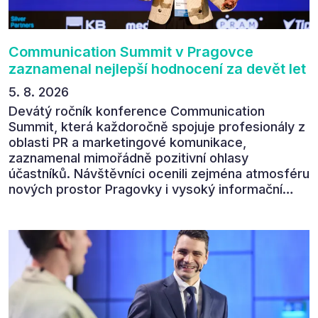
Communication Summit v Pragovce
zaznamenal nejlepší hodnocení za devět let
5. 8. 2026
Devátý ročník konference Communication
Summit, která každoročně spojuje profesionály z
oblasti PR a marketingové komunikace,
zaznamenal mimořádně pozitivní ohlasy
účastníků. Návštěvníci ocenili zejména atmosféru
nových prostor Pragovky i vysoký informační
přínos programu. Celkem 90 % respondentů v
následném průzkumu uvedlo, že se plánuje
zúčastnit i příštího ročníku. „Příjemná konference,
výborný program, hezké prostory, Daniel Stach
absolutně nejlepší moderátor!!!“ Tak shrnul
Communication Summit jeden z 330 účastníků ve
své zpětné vazbě. Ta potvrdila, co bylo slyšet i
cítit po celý 9. červen v Pragovce – že ročník s