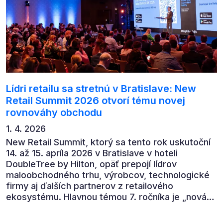
Lídri retailu sa stretnú v Bratislave: New
Retail Summit 2026 otvorí tému novej
rovnováhy obchodu
1. 4. 2026
New Retail Summit, ktorý sa tento rok uskutoční
14. až 15. apríla 2026 v Bratislave v hoteli
DoubleTree by Hilton, opäť prepojí lídrov
maloobchodného trhu, výrobcov, technologické
firmy aj ďalších partnerov z retailového
ekosystému. Hlavnou témou 7. ročníka je „nová
rovnováha obchodu“.