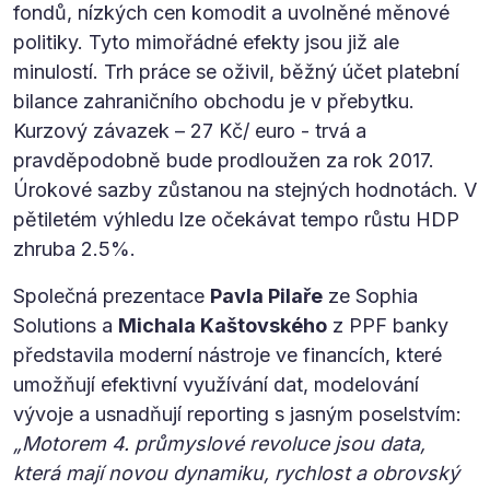
fondů, nízkých cen komodit a uvolněné měnové
politiky. Tyto mimořádné efekty jsou již ale
minulostí. Trh práce se oživil, běžný účet platební
bilance zahraničního obchodu je v přebytku.
Kurzový závazek – 27 Kč/ euro - trvá a
pravděpodobně bude prodloužen za rok 2017.
Úrokové sazby zůstanou na stejných hodnotách. V
pětiletém výhledu lze očekávat tempo růstu HDP
zhruba 2.5%.
Společná prezentace
Pavla Pilaře
ze Sophia
Solutions a
Michala Kaštovského
z PPF banky
představila moderní nástroje ve financích, které
umožňují efektivní využívání dat, modelování
vývoje a usnadňují reporting s jasným poselstvím:
„Motorem 4. průmyslové revoluce jsou data,
která mají novou dynamiku, rychlost a obrovský