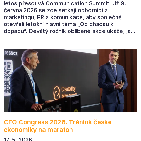
letos přesouvá Communication Summit. Už 9.
června 2026 se zde setkají odborníci z
marketingu, PR a komunikace, aby společně
otevřeli letošní hlavní téma „Od chaosu k
dopadu“. Devátý ročník oblíbené akce ukáže, jak
v dnešním přehlceném prostředí vytvářet
komunikaci s měřitelným dopadem.
CFO Congress 2026: Trénink české
ekonomiky na maraton
17. 5. 2026