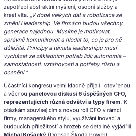
zapotřebí abstraktní myšlení, osobní služby a
kreativita.
„V době velkých dat a robotizace se
změní i leadership. Ve firmách budou všechny
generace najednou. Musíme je motivovat,
správně komunikovat a hledat to, co je pro ně
důležité. Principy a témata leadershipu musí
vycházet ze základních potřeb lidí: autonomie –
samostatnosti, vztahovosti a potřeby růstu a
ocenění."
Účastníci kongresu velmi kladně přijali i otevřenou
a věcnou
panelovou diskusi 6 úspěšných CFO,
reprezentujících různá odvětví a typy firem
. K
otázkám souvisejícím s novou rolí CFO v rámci
firmy, managerského stylu, využívání inovací a
budoucích příležitostí a hrozeb se detailně vyjádřili
Michal Košacký
(Doosan Škoda Power),