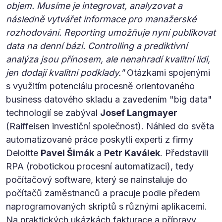
objem. Musíme je integrovat, analyzovat a
následně vytvářet informace pro manažerské
rozhodování. Reporting umožňuje nyní publikovat
data na denní bázi. Controlling a prediktivní
analýza jsou přínosem, ale nenahradí kvalitní lidi,
jen dodají kvalitní podklady."
Otázkami spojenými
s využitím potenciálu procesně orientovaného
business datového skladu a zavedením "big data"
technologií se zabýval
Josef Langmayer
(Raiffeisen investiční společnost). Náhled do světa
automatizované práce poskytli experti z firmy
Deloitte
Pavel Šimák
a
Petr Kaválek
. Představili
RPA (robotickou procesní automatizaci), tedy
počítačový software, který se nainstaluje do
počítačů zaměstnanců a pracuje podle předem
naprogramovaných skriptů s různými aplikacemi.
Na praktických ukázkách fakturace a přípravy