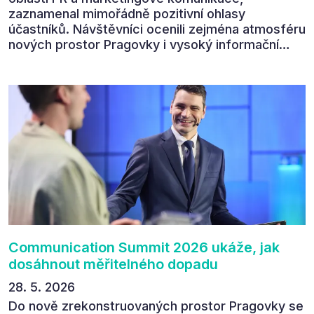
zaznamenal mimořádně pozitivní ohlasy
účastníků. Návštěvníci ocenili zejména atmosféru
nových prostor Pragovky i vysoký informační
přínos programu. Celkem 90 % respondentů v
následném průzkumu uvedlo, že se plánuje
zúčastnit i příštího ročníku. „Příjemná konference,
výborný program, hezké prostory, Daniel Stach
absolutně nejlepší moderátor!!!“ Tak shrnul
Communication Summit jeden z 330 účastníků ve
své zpětné vazbě. Ta potvrdila, co bylo slyšet i
cítit po celý 9. červen v Pragovce – že ročník s
tématem „Od chaosu k dopadu“ se skutečně
povedl.
Communication Summit 2026 ukáže, jak
dosáhnout měřitelného dopadu
28. 5. 2026
Do nově zrekonstruovaných prostor Pragovky se