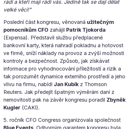
rádi a kteří mají rádi vás. Jedině tak se dají dělat
velké věci!"
Poslední část kongresu, věnovaná
užitečným
pomocníkům CFO
zahájil
Patrik Tjokorda
(Expensa). Představil službu předplacené
bankovní karty, která nahradí pokladnu a hotovost
ve firmě, sníží náklady na provoz a zvýší možnosti
kontroly a bezpečnost. Způsob, jak získávat
informace pro vyhodnocování příležitostí a rizik a
tak porozumět dynamice externího prostředí a jeho
vlivu na firmu, nabídl
Jan Kubík
z Thomson
Reuters. Jak předejít špatným výměrám daní z
nemovitosti pak na závěr kongresu poradil
Zbyněk
Kugler
(CAKI).
5. ročník CFO Congress organizovala společnost
Blue Events
. Odborným garantem kongresu byla