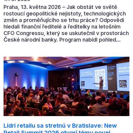
Praha, 13. května 2026 – Jak obstát ve světě
rostoucí geopolitické nejistoty, technologických
změn a proměňujícího se trhu práce? Odpovědi
hledali finanční ředitelé a ředitelky na letošním
CFO Congressu, který se uskutečnil v prostorách
České národní banky. Program nabídl pohled
předních ekonomů, podnikatelů i lídrů českého
byznysu na ekonomický vývoj, umělou inteligenci,
automatizaci, leadership i budoucnost role CFO.
Lídri retailu sa stretnú v Bratislave: New
Retail Summit 2026 otvorí tému novej