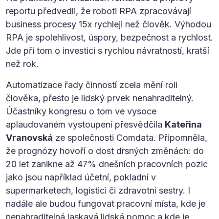
reportu předvedli, že roboti RPA zpracovávají
business procesy 15x rychleji než člověk. Výhodou
RPA je spolehlivost, úspory, bezpečnost a rychlost.
Jde při tom o investici s rychlou návratností, kratší
než rok.
Automatizace řady činností zcela mění roli
člověka, přesto je lidský prvek nenahraditelný.
Účastníky kongresu o tom ve vysoce
aplaudovaném vystoupení přesvědčila
Kateřina
Vranovská
ze společnosti Comdata. Připomněla,
že prognózy hovoří o dost drsných změnách: do
20 let zanikne až 47% dnešních pracovních pozic
jako jsou například účetní, pokladní v
supermarketech, logistici či zdravotní sestry. I
nadále ale budou fungovat pracovní místa, kde je
nenahraditelná laskavá lidská pomoc a kde je