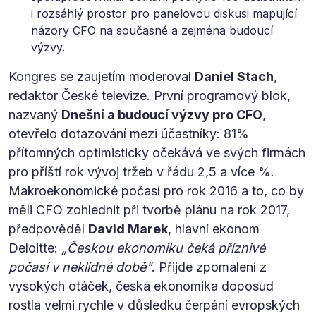
i rozsáhlý prostor pro panelovou diskusi mapující
názory CFO na současné a zejména budoucí
výzvy.
Kongres se zaujetím moderoval
Daniel Stach
,
redaktor České televize. První programový blok,
nazvaný
Dnešní a budoucí výzvy pro CFO
,
otevřelo dotazování mezi účastníky: 81%
přítomných optimisticky očekává ve svých firmách
pro příští rok vývoj tržeb v řádu 2,5 a více %.
Makroekonomické počasí pro rok 2016 a to, co by
měli CFO zohlednit při tvorbě plánu na rok 2017,
předpověděl
David Marek
, hlavní ekonom
Deloitte:
„Českou ekonomiku čeká příznivé
počasí v neklidné době"
. Přijde zpomalení z
vysokých otáček, česká ekonomika doposud
rostla velmi rychle v důsledku čerpání evropských