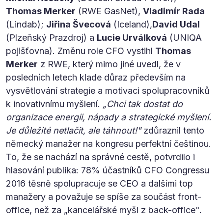
Thomas Merker
(RWE GasNet),
Vladimír Rada
(Lindab);
Jiřina Švecová
(Iceland),
David Udal
(Plzeňský Prazdroj) a
Lucie Urválková
(UNIQA
pojišťovna). Změnu role CFO vystihl
Thomas
Merker
z RWE, který mimo jiné uvedl, že v
posledních letech klade důraz především na
vysvětlování strategie a motivaci spolupracovníků
k inovativnímu myšlení.
„Chci tak dostat do
organizace energii, nápady a strategické myšlení.
Je důležité netlačit, ale táhnout!"
zdůraznil tento
německý manažer na kongresu perfektní češtinou.
To, že se nachází na správné cestě, potvrdilo i
hlasování publika: 78% účastníků CFO Congressu
2016 těsně spolupracuje se CEO a dalšími top
manažery a považuje se spíše za součást front-
office, než za „kancelářské myši z back-office".