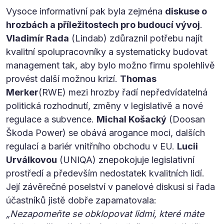
Vysoce informativní pak byla zejména
diskuse o
hrozbách a příležitostech pro budoucí vývoj
.
Vladimír Rada
(Lindab) zdůraznil potřebu najít
kvalitní spolupracovníky a systematicky budovat
management tak, aby bylo možno firmu spolehlivě
provést další možnou krizí.
Thomas
Merker
(RWE) mezi hrozby řadí nepředvídatelná
politická rozhodnutí, změny v legislativě a nové
regulace a subvence.
Michal Košacký
(Doosan
Škoda Power) se obává arogance moci, dalších
regulací a bariér vnitřního obchodu v EU.
Lucii
Urválkovou
(UNIQA) znepokojuje legislativní
prostředí a především nedostatek kvalitních lidí.
Její závěrečné poselství v panelové diskusi si řada
účastníků jistě dobře zapamatovala:
„Nezapomeňte se obklopovat lidmi, které máte