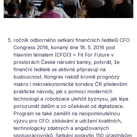
ročník odborného setkání finančních ředitelů CFO
Congress 2016, konaný dne 18. 5. 2016 pod
hlavním tématem (CFO)3 = Fit For Future v
prostorách České národní banky, potvrdil, že
finanční ředitelé se aktivně připravují na
budoucnost. Kongres nabídl kromě prognózy
makro i mikroekonomické kondice ČR především
praktické návody, jak s pomocí moderních
technologií a robotizace ulehčit byznysu, jak lépe
porozumět datům a co očekávat od digitalizace.
Program se také zaměřil na neopominutelnou
výzvu pro CFO: získávání a udržení kvalitních,
technologicky zdatných a angažovaných
spolupracovníků. Setkání poskytlo 150 účastníkům