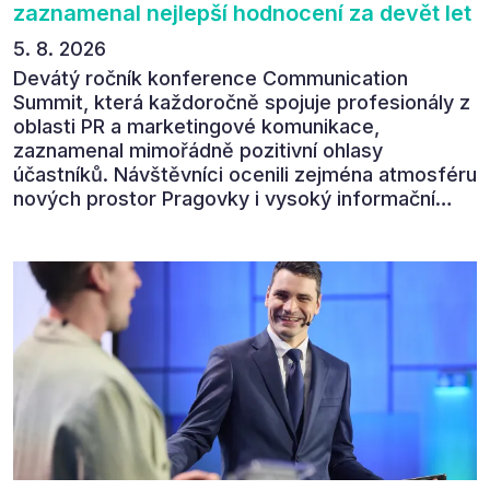
zaznamenal nejlepší hodnocení za devět let
5. 8. 2026
Devátý ročník konference Communication
Summit, která každoročně spojuje profesionály z
oblasti PR a marketingové komunikace,
zaznamenal mimořádně pozitivní ohlasy
účastníků. Návštěvníci ocenili zejména atmosféru
nových prostor Pragovky i vysoký informační
přínos programu. Celkem 90 % respondentů v
následném průzkumu uvedlo, že se plánuje
zúčastnit i příštího ročníku. „Příjemná konference,
výborný program, hezké prostory, Daniel Stach
absolutně nejlepší moderátor!!!“ Tak shrnul
Communication Summit jeden z 330 účastníků ve
své zpětné vazbě. Ta potvrdila, co bylo slyšet i
cítit po celý 9. červen v Pragovce – že ročník s
tématem „Od chaosu k dopadu“ se skutečně
povedl.