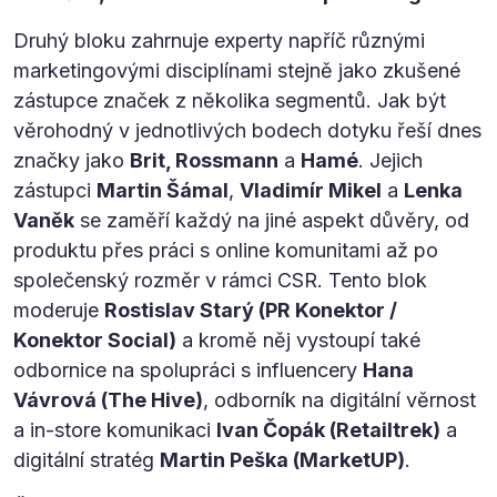
Druhý bloku zahrnuje experty napříč různými
marketingovými disciplínami stejně jako zkušené
zástupce značek z několika segmentů. Jak být
věrohodný v jednotlivých bodech dotyku řeší dnes
značky jako
Brit, Rossmann
a
Hamé
. Jejich
zástupci
Martin Šámal
,
Vladimír Mikel
a
Lenka
Vaněk
se zaměří každý na jiné aspekt důvěry, od
produktu přes práci s online komunitami až po
společenský rozměr v rámci CSR. Tento blok
moderuje
Rostislav Starý (PR Konektor /
Konektor Social)
a kromě něj vystoupí také
odbornice na spolupráci s influencery
Hana
Vávrová (The Hive)
, odborník na digitální věrnost
a in-store komunikaci
Ivan Čopák (Retailtrek)
a
digitální stratég
Martin Peška (MarketUP)
.