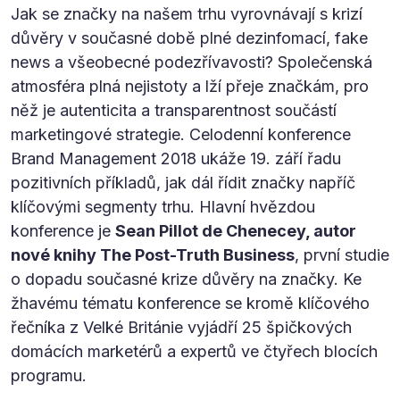
Jak se značky na našem trhu vyrovnávají s krizí
důvěry v současné době plné dezinfomací, fake
news a všeobecné podezřívavosti? Společenská
atmosféra plná nejistoty a lží přeje značkám, pro
něž je autenticita a transparentnost součástí
marketingové strategie. Celodenní konference
Brand Management 2018 ukáže 19. září řadu
pozitivních příkladů, jak dál řídit značky napříč
klíčovými segmenty trhu. Hlavní hvězdou
konference je
Sean Pillot de Chenecey, autor
nové knihy The Post-Truth Business
, první studie
o dopadu současné krize důvěry na značky. Ke
žhavému tématu konference se kromě klíčového
řečníka z Velké Británie vyjádří 25 špičkových
domácích marketérů a expertů ve čtyřech blocích
programu.