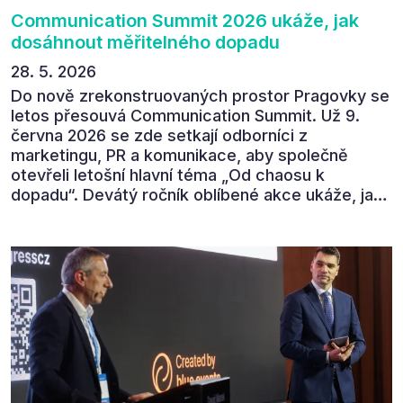
Communication Summit 2026 ukáže, jak
dosáhnout měřitelného dopadu
28. 5. 2026
Do nově zrekonstruovaných prostor Pragovky se
letos přesouvá Communication Summit. Už 9.
června 2026 se zde setkají odborníci z
marketingu, PR a komunikace, aby společně
otevřeli letošní hlavní téma „Od chaosu k
dopadu“. Devátý ročník oblíbené akce ukáže, jak
v dnešním přehlceném prostředí vytvářet
komunikaci s měřitelným dopadem.