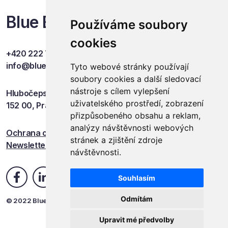
Blue Events
Používáme soubory
cookies
+420 222 749 841
info@blueevents.eu
Tyto webové stránky používají
soubory cookies a další sledovací
nástroje s cílem vylepšení
Hlubočepská 701/38c
uživatelského prostředí, zobrazení
152 00, Praha 5
přizpůsobeného obsahu a reklam,
analýzy návštěvnosti webových
Ochrana osobních údajů
stránek a zjištění zdroje
Newsletter
návštěvnosti.
Souhlasím
Odmítám
© 2022 Blue Events
Upravit mé předvolby