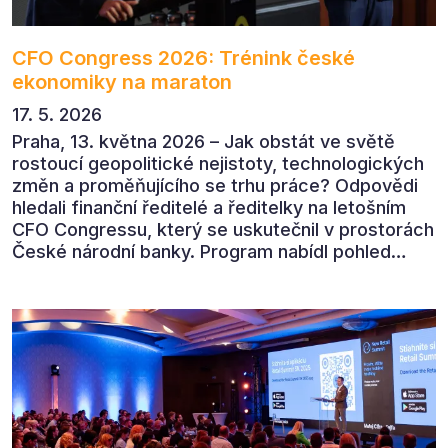
CFO Congress 2026: Trénink české
ekonomiky na maraton
17. 5. 2026
Praha, 13. května 2026 – Jak obstát ve světě
rostoucí geopolitické nejistoty, technologických
změn a proměňujícího se trhu práce? Odpovědi
hledali finanční ředitelé a ředitelky na letošním
CFO Congressu, který se uskutečnil v prostorách
České národní banky. Program nabídl pohled
předních ekonomů, podnikatelů i lídrů českého
byznysu na ekonomický vývoj, umělou inteligenci,
automatizaci, leadership i budoucnost role CFO.