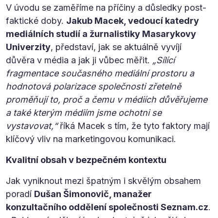
V úvodu se zaměříme na příčiny a důsledky post-
faktické doby.
Jakub Macek, vedoucí katedry
mediálních studií a žurnalistiky Masarykovy
Univerzity
, představí, jak se aktuálně vyvíjí
důvěra v média a jak ji vůbec měřit.
„Sílící
fragmentace současného mediální prostoru a
hodnotová polarizace společnosti zřetelně
proměňují to, proč a čemu v médiích důvěřujeme
a také kterým médiím jsme ochotni se
vystavovat,“
říká Macek s tím, že tyto faktory mají
klíčový vliv na marketingovou komunikaci.
Kvalitní obsah v bezpečném kontextu
Jak vyniknout mezi špatným i skvělým obsahem
poradí
Dušan Šimonovič, manažer
konzultačního oddělení společnosti Seznam.cz
.