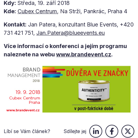
Kdy:
Středa, 19. září 2018
Kde:
Cubex Centrum
, Na Strži, Pankrác, Praha 4
Kontakt:
Jan Patera, konzultant Blue Events, +420
731 421 751,
Jan.Patera@blueevents.eu
Více informací o konferenci a jejím programu
naleznete na webu
www.brandevent.cz
.
Líbí se Vám článek?
Sdílejte jej