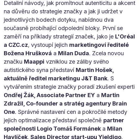
Detailní návody, jak promítnout autenticitu a akcent
na důvěru do strategie značky a jak ji udržet v
jednotlivých bodech dotyku, nabídnou dva
současně probíhající odpolední bloky. První se
zaměří na příklady strategií značek, jako je
L'Oréal
a CZC.cz
, vystoupí jejich
marketingoví ředitelé
Božena Hrušková
a
Milan Duda
. Zcela novou
značku
Maappi
vzniklou ze záliby svého
autistického syna představí
Martin Hošek,
aktuálně ředitel marketingu J&T Bank
. S
vytvářením strategie značky poradí zkušení experti
Ondřej Žák, Associate Partner EY
a
Martin
Zdražil, Co-founder a stratég agentury Brain
One
. Správné nastavení cen a pokročilé metody
jejich optimalizace představí společně
partner
společnosti Logio Tomáš Formánek
a
Milan
Havlíček, Sales Director start-upu Yieldigo
.