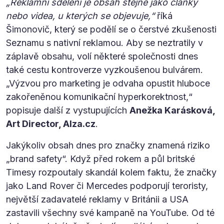
„Reklamní sdělení je obsah stejně jako články
nebo videa, u kterých se objevuje,“
říká
Šimonovič, který se podělí se o čerstvé zkušenosti
Seznamu s nativní reklamou. Aby se neztratily v
záplavě obsahu, volí některé společnosti dnes
také cestu kontroverze vyzkoušenou bulvárem.
„Výzvou pro marketing je odvaha opustit hluboce
zakořeněnou komunikační hyperkorektnost,“
popisuje další z vystupujících
Anežka Karásková,
Art Director, Alza.cz
.
Jakýkoliv obsah dnes pro značky znamená riziko
„brand safety“. Když před rokem a půl britské
Timesy rozpoutaly skandál kolem faktu, že značky
jako Land Rover či Mercedes podporují teroristy,
největší zadavatelé reklamy v Británii a USA
zastavili všechny své kampaně na YouTube. Od té