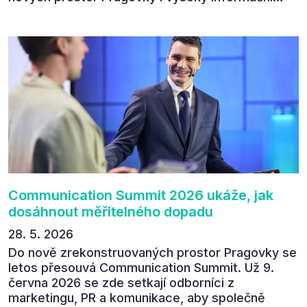
přínos programu. Celkem 90 % respondentů v
následném průzkumu uvedlo, že se plánuje
zúčastnit i příštího ročníku. „Příjemná konference,
výborný program, hezké prostory, Daniel Stach
absolutně nejlepší moderátor!!!“ Tak shrnul
Communication Summit jeden z 330 účastníků ve
své zpětné vazbě. Ta potvrdila, co bylo slyšet i
cítit po celý 9. červen v Pragovce – že ročník s
tématem „Od chaosu k dopadu“ se skutečně
povedl.
Communication Summit 2026 ukáže, jak
dosáhnout měřitelného dopadu
28. 5. 2026
Do nově zrekonstruovaných prostor Pragovky se
letos přesouvá Communication Summit. Už 9.
června 2026 se zde setkají odborníci z
marketingu, PR a komunikace, aby společně