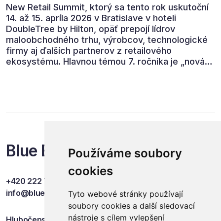
New Retail Summit, ktorý sa tento rok uskutoční
14. až 15. apríla 2026 v Bratislave v hoteli
DoubleTree by Hilton, opäť prepojí lídrov
maloobchodného trhu, výrobcov, technologické
firmy aj ďalších partnerov z retailového
ekosystému. Hlavnou témou 7. ročníka je „nová
rovnováha obchodu“.
Blue Events
Používáme soubory
cookies
+420 222 749 841
info@blueevents.eu
Tyto webové stránky používají
soubory cookies a další sledovací
nástroje s cílem vylepšení
Hlubočepská 701/38c