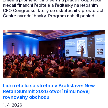
hledali finanční ředitelé a ředitelky na letošním
CFO Congressu, který se uskutečnil v prostorách
České národní banky. Program nabídl pohled
předních ekonomů, podnikatelů i lídrů českého
byznysu na ekonomický vývoj, umělou inteligenci,
automatizaci, leadership i budoucnost role CFO.
Lídri retailu sa stretnú v Bratislave: New
Retail Summit 2026 otvorí tému novej
rovnováhy obchodu
1. 4. 2026