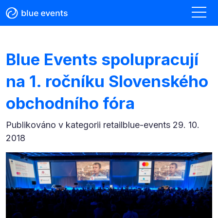
Blue Events spolupracují
na 1. ročníku Slovenského
obchodního fóra
Publikováno v kategorii
retailblue-events 29. 10.
2018