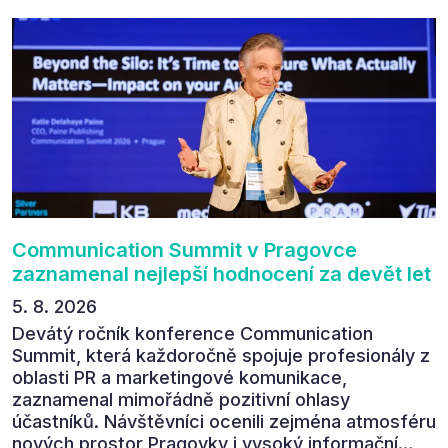
Communication Summit v Pragovce
zaznamenal nejlepší hodnocení za devět let
5. 8. 2026
Devátý ročník konference Communication
Summit, která každoročně spojuje profesionály z
oblasti PR a marketingové komunikace,
zaznamenal mimořádně pozitivní ohlasy
účastníků. Návštěvníci ocenili zejména atmosféru
nových prostor Pragovky i vysoký informační