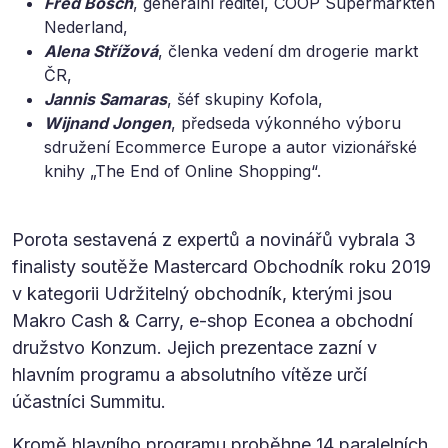
Fred Bosch
, generální ředitel, COOP Supermarkten
Nederland,
Alena Střížová
, členka vedení dm drogerie markt
ČR,
Jannis Samaras
, šéf skupiny Kofola,
Wijnand Jongen
, předseda výkonného výboru
sdružení Ecommerce Europe a autor vizionářské
knihy „The End of Online Shopping“.
Porota sestavená z expertů a novinářů vybrala 3
finalisty soutěže Mastercard Obchodník roku 2019
v kategorii Udržitelný obchodník, kterými jsou
Makro Cash & Carry, e-shop Econea a obchodní
družstvo Konzum. Jejich prezentace zazní v
hlavním programu a absolutního vítěze určí
účastníci Summitu.
Kromě hlavního programu proběhne 14 paralelních