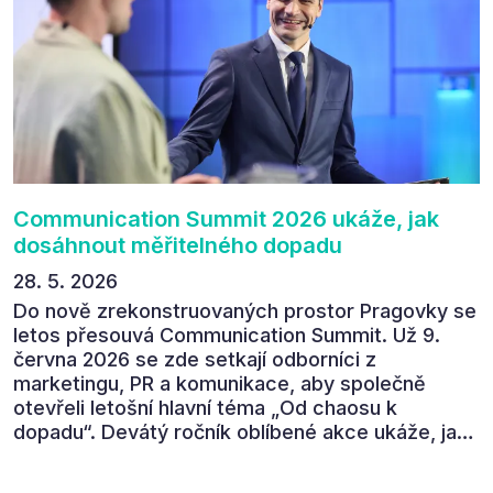
absolutně nejlepší moderátor!!!“ Tak shrnul
Communication Summit jeden z 330 účastníků ve
své zpětné vazbě. Ta potvrdila, co bylo slyšet i
cítit po celý 9. červen v Pragovce – že ročník s
tématem „Od chaosu k dopadu“ se skutečně
povedl.
Communication Summit 2026 ukáže, jak
dosáhnout měřitelného dopadu
28. 5. 2026
Do nově zrekonstruovaných prostor Pragovky se
letos přesouvá Communication Summit. Už 9.
června 2026 se zde setkají odborníci z
marketingu, PR a komunikace, aby společně
otevřeli letošní hlavní téma „Od chaosu k
dopadu“. Devátý ročník oblíbené akce ukáže, jak
v dnešním přehlceném prostředí vytvářet
komunikaci s měřitelným dopadem.