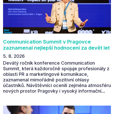
Communication Summit v Pragovce
zaznamenal nejlepší hodnocení za devět let
5. 8. 2026
Devátý ročník konference Communication
Summit, která každoročně spojuje profesionály z
oblasti PR a marketingové komunikace,
zaznamenal mimořádně pozitivní ohlasy
účastníků. Návštěvníci ocenili zejména atmosféru
nových prostor Pragovky i vysoký informační
přínos programu. Celkem 90 % respondentů v
následném průzkumu uvedlo, že se plánuje
zúčastnit i příštího ročníku. „Příjemná konference,
výborný program, hezké prostory, Daniel Stach