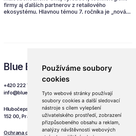
firmy aj ďalších partnerov z retailového
ekosystému. Hlavnou témou 7. ročníka je „nová
rovnováha obchodu“.
Blue Events
Používáme soubory
cookies
+420 222 749 841
info@blueevents.eu
Tyto webové stránky používají
soubory cookies a další sledovací
nástroje s cílem vylepšení
Hlubočepská 701/38c
uživatelského prostředí, zobrazení
152 00, Praha 5
přizpůsobeného obsahu a reklam,
analýzy návštěvnosti webových
Ochrana osobních údajů