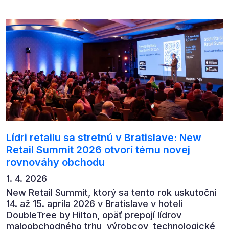
předních ekonomů, podnikatelů i lídrů českého
byznysu na ekonomický vývoj, umělou inteligenci,
automatizaci, leadership i budoucnost role CFO.
Lídri retailu sa stretnú v Bratislave: New
Retail Summit 2026 otvorí tému novej
rovnováhy obchodu
1. 4. 2026
New Retail Summit, ktorý sa tento rok uskutoční
14. až 15. apríla 2026 v Bratislave v hoteli
DoubleTree by Hilton, opäť prepojí lídrov
maloobchodného trhu, výrobcov, technologické