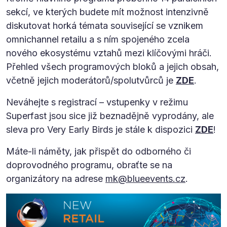
sekcí, ve kterých budete mít možnost intenzivně
diskutovat horká témata související se vznikem
omnichannel retailu a s ním spojeného zcela
nového ekosystému vztahů mezi klíčovými hráči.
Přehled všech programových bloků a jejich obsah,
včetně jejich moderátorů/spolutvůrců je
ZDE
.
Neváhejte s registrací – vstupenky v režimu
Superfast jsou sice již beznadějně vyprodány, ale
sleva pro Very Early Birds je stále k dispozici
ZDE
!
Máte-li náměty, jak přispět do odborného či
doprovodného programu, obraťte se na
organizátory na adrese
mk@blueevents.cz
.