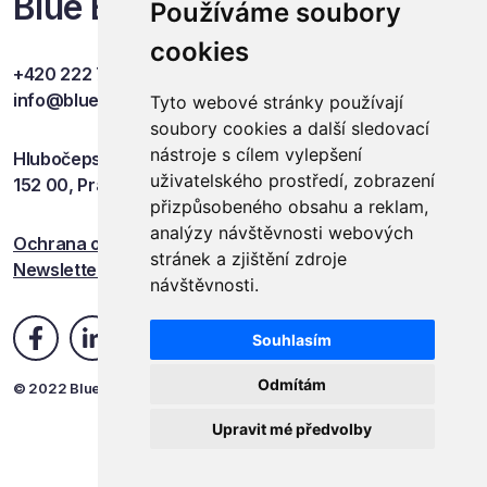
Blue Events
Používáme soubory
cookies
+420 222 749 841
info@blueevents.eu
Tyto webové stránky používají
soubory cookies a další sledovací
nástroje s cílem vylepšení
Hlubočepská 701/38c
uživatelského prostředí, zobrazení
152 00, Praha 5
přizpůsobeného obsahu a reklam,
analýzy návštěvnosti webových
Ochrana osobních údajů
stránek a zjištění zdroje
Newsletter
návštěvnosti.
Souhlasím
Odmítám
© 2022 Blue Events
Upravit mé předvolby