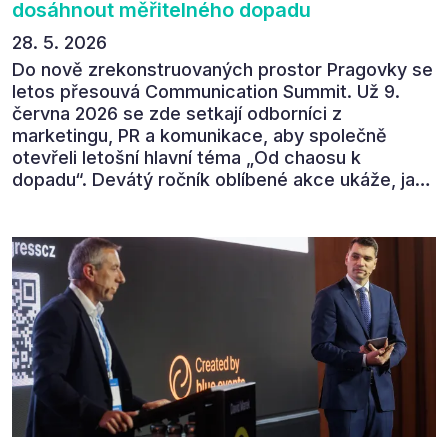
dosáhnout měřitelného dopadu
28. 5. 2026
Do nově zrekonstruovaných prostor Pragovky se
letos přesouvá Communication Summit. Už 9.
června 2026 se zde setkají odborníci z
marketingu, PR a komunikace, aby společně
otevřeli letošní hlavní téma „Od chaosu k
dopadu“. Devátý ročník oblíbené akce ukáže, jak
v dnešním přehlceném prostředí vytvářet
komunikaci s měřitelným dopadem.