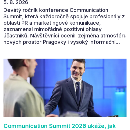
5. 8. 2026
Devátý ročník konference Communication
Summit, která každoročně spojuje profesionály z
oblasti PR a marketingové komunikace,
zaznamenal mimořádně pozitivní ohlasy
účastníků. Návštěvníci ocenili zejména atmosféru
nových prostor Pragovky i vysoký informační
přínos programu. Celkem 90 % respondentů v
následném průzkumu uvedlo, že se plánuje
zúčastnit i příštího ročníku. „Příjemná konference,
výborný program, hezké prostory, Daniel Stach
absolutně nejlepší moderátor!!!“ Tak shrnul
Communication Summit jeden z 330 účastníků ve
své zpětné vazbě. Ta potvrdila, co bylo slyšet i
cítit po celý 9. červen v Pragovce – že ročník s
tématem „Od chaosu k dopadu“ se skutečně
povedl.
Communication Summit 2026 ukáže, jak