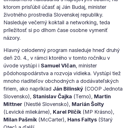
ktorom prisľúbil účasť aj Ján Budaj, minister
životného prostredia Slovenskej republiky.
Nasleduje večerný koktail a networking, teda
príležitosť si po dlhom čase osobne vymeniť
názory.
Hlavný celodenný program nasleduje hneď druhý
deň 20. 4., v rámci ktorého v tomto ročníku v
úvode vystúpi i
Samuel Vlčan
, minister
pôdohospodárstva a rozvoja vidieka. Vystúpi tiež
mnoho riaditeľov obchodných a dodávateľských
firiem, ako napríklad
Ján Bilinský
(COOP Jednota
Slovensko),
Stanislav Čajka
(Terno),
Martin
Mittner
(Nestlé Slovensko),
Marián Šolty
(Levické mliekárne),
Karel Pilčík
(MP Krásno),
Milan Pašmík
(McCarter),
Hans Faltys
(Starý
Otec) a ďalší.