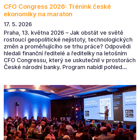
CFO Congress 2026: Trénink české
ekonomiky na maraton
17. 5. 2026
Praha, 13. května 2026 – Jak obstát ve světě
rostoucí geopolitické nejistoty, technologických
změn a proměňujícího se trhu práce? Odpovědi
hledali finanční ředitelé a ředitelky na letošním
CFO Congressu, který se uskutečnil v prostorách
České národní banky. Program nabídl pohled
předních ekonomů, podnikatelů i lídrů českého
byznysu na ekonomický vývoj, umělou inteligenci,
automatizaci, leadership i budoucnost role CFO.