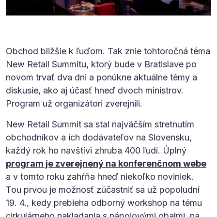
Obchod bližšie k ľuďom. Tak znie tohtoročná téma
New Retail Summitu, ktorý bude v Bratislave po
novom trvať dva dni a ponúkne aktuálne témy a
diskusie, ako aj účasť hneď dvoch ministrov.
Program už organizátori zverejnili.
New Retail Summit sa stal najväčším stretnutím
obchodníkov a ich dodávateľov na Slovensku,
každý rok ho navštívi zhruba 400 ľudí. Úplný
program je zverejnený na konferenčnom webe
a v tomto roku zahŕňa hneď niekoľko noviniek.
Tou prvou je možnosť zúčastniť sa už popoludní
19. 4., kedy prebieha odborný workshop na tému
cirkulárneho nakladania s nápojovými obalmi, na