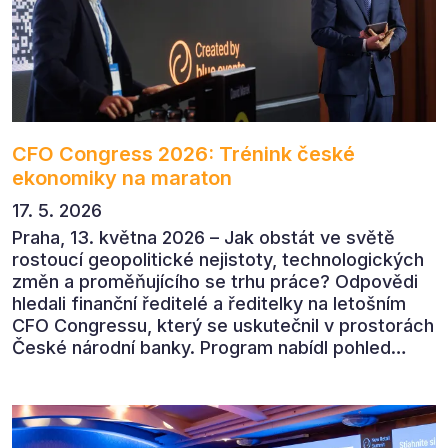
CFO Congress 2026: Trénink české
ekonomiky na maraton
17. 5. 2026
Praha, 13. května 2026 – Jak obstát ve světě
rostoucí geopolitické nejistoty, technologických
změn a proměňujícího se trhu práce? Odpovědi
hledali finanční ředitelé a ředitelky na letošním
CFO Congressu, který se uskutečnil v prostorách
České národní banky. Program nabídl pohled
předních ekonomů, podnikatelů i lídrů českého
byznysu na ekonomický vývoj, umělou inteligenci,
automatizaci, leadership i budoucnost role CFO.