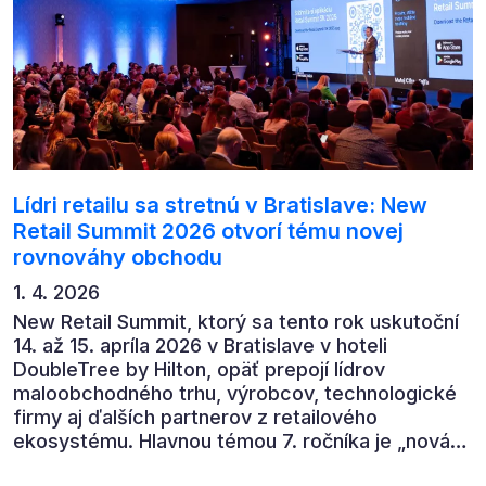
Lídri retailu sa stretnú v Bratislave: New
Retail Summit 2026 otvorí tému novej
rovnováhy obchodu
1. 4. 2026
New Retail Summit, ktorý sa tento rok uskutoční
14. až 15. apríla 2026 v Bratislave v hoteli
DoubleTree by Hilton, opäť prepojí lídrov
maloobchodného trhu, výrobcov, technologické
firmy aj ďalších partnerov z retailového
ekosystému. Hlavnou témou 7. ročníka je „nová
rovnováha obchodu“.