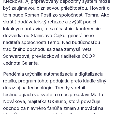
Klečková. Aj pripravovaný depozitný systém môže
byť zaujímavou biznisovou príležitosťou. Hovoriť o
tom bude Roman Postl zo spoločnosti Tomra. Ako
skrátiť dodávateľský reťazec a zvýšiť podiel
lokálnych potravín, to sa účastníci konferencie
dozvedia od Stanislava Čajku, generálneho
riaditeľa spoločnosti Terno. Nad budúcnosťou
tradičného obchodu sa zasa zamyslí Iveta
Schwarzová, prevádzková riaditeľka COOP
Jednota Galanta.
Pandémia urýchlila automatizáciu a digitalizáciu
retailu, program tohto podujatia preto kladie silný
dôraz aj na technológie. Trendy v retail
technológiách vo svete a u nás predstaví Marta
Nováková, majiteľka U&Sluno, ktorá považuje
obchod za hlavného ťahúňa zmien a inovácií na