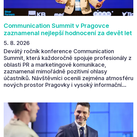
Communication Summit v Pragovce
zaznamenal nejlepší hodnocení za devět let
5. 8. 2026
Devátý ročník konference Communication
Summit, která každoročně spojuje profesionály z
oblasti PR a marketingové komunikace,
zaznamenal mimořádně pozitivní ohlasy
účastníků. Návštěvníci ocenili zejména atmosféru
nových prostor Pragovky i vysoký informační
přínos programu. Celkem 90 % respondentů v
následném průzkumu uvedlo, že se plánuje
zúčastnit i příštího ročníku. „Příjemná konference,
výborný program, hezké prostory, Daniel Stach
absolutně nejlepší moderátor!!!“ Tak shrnul
Communication Summit jeden z 330 účastníků ve
své zpětné vazbě. Ta potvrdila, co bylo slyšet i