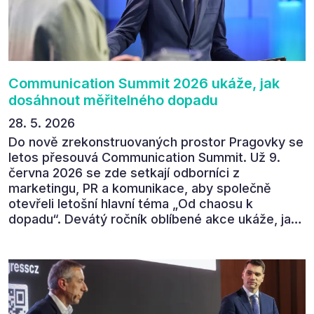
cítit po celý 9. červen v Pragovce – že ročník s
tématem „Od chaosu k dopadu“ se skutečně
povedl.
Communication Summit 2026 ukáže, jak
dosáhnout měřitelného dopadu
28. 5. 2026
Do nově zrekonstruovaných prostor Pragovky se
letos přesouvá Communication Summit. Už 9.
června 2026 se zde setkají odborníci z
marketingu, PR a komunikace, aby společně
otevřeli letošní hlavní téma „Od chaosu k
dopadu“. Devátý ročník oblíbené akce ukáže, jak
v dnešním přehlceném prostředí vytvářet
komunikaci s měřitelným dopadem.