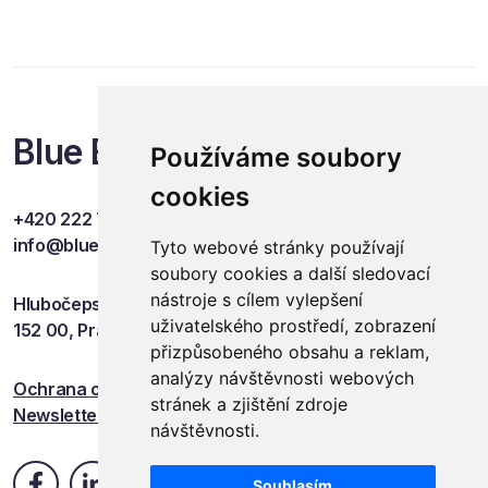
Blue Events
Používáme soubory
cookies
+420 222 749 841
info@blueevents.eu
Tyto webové stránky používají
soubory cookies a další sledovací
nástroje s cílem vylepšení
Hlubočepská 701/38c
uživatelského prostředí, zobrazení
152 00, Praha 5
přizpůsobeného obsahu a reklam,
analýzy návštěvnosti webových
Ochrana osobních údajů
stránek a zjištění zdroje
Newsletter
návštěvnosti.
Souhlasím