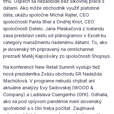
trhu. Úspech sa nezaobíde bez šikovnej práce s
dátami. Ako môže obchodník využiť platobné
dáta, ukážu spoločne Michal Rajter, CEO
spoločnosti Panta Rhei a Ondřej Knot, CEO
spoločnosti Dateio. Jana Pleskačová z Icelandu
zasa predstaví cestu od plánogramov v Exceli ku
category manažmentu riadenému dátami. To, ako
je slovenský trh pripravený na omnichannel
prezradí Matěj Kapošváry zo spoločnosti Shopsys.
Na konferencii New Retail Summit vystúpi tiež
nová prezidentka Zväzu obchodu SR Nadežda
Machútová. V programe nebudú chýbať ani
aktuálne analýzy Evy Sadovskej (WOOD &
Company) a Ladislava Csengeriho (GfK). Odhalia,
ako sa pod vplyvom pandémie mení slovenský
spotrebiteľ a s čím treba počítať. Zaujímavé