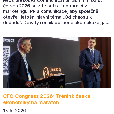
letos přesouvá Communication Summit. Už 9.
června 2026 se zde setkají odborníci z
marketingu, PR a komunikace, aby společně
otevřeli letošní hlavní téma „Od chaosu k
dopadu“. Devátý ročník oblíbené akce ukáže, jak
v dnešním přehlceném prostředí vytvářet
komunikaci s měřitelným dopadem.
CFO Congress 2026: Trénink české
ekonomiky na maraton
17. 5. 2026