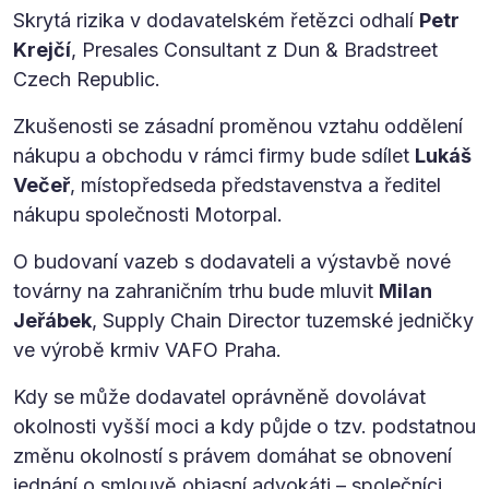
Skrytá rizika v dodavatelském řetězci odhalí
Petr
Krejčí
, Presales Consultant z Dun & Bradstreet
Czech Republic.
Zkušenosti se zásadní proměnou vztahu oddělení
nákupu a obchodu v rámci firmy bude sdílet
Lukáš
Večeř
, místopředseda představenstva a ředitel
nákupu společnosti Motorpal.
O budovaní vazeb s dodavateli a výstavbě nové
továrny na zahraničním trhu bude mluvit
Milan
Jeřábek
, Supply Chain Director tuzemské jedničky
ve výrobě krmiv VAFO Praha.
Kdy se může dodavatel oprávněně dovolávat
okolnosti vyšší moci a kdy půjde o tzv. podstatnou
změnu okolností s právem domáhat se obnovení
jednání o smlouvě objasní advokáti – společníci