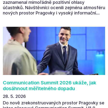
zaznamenal mimořádně pozitivní ohlasy
účastníků. Návštěvníci ocenili zejména atmosféru
nových prostor Pragovky i vysoký informační
přínos programu. Celkem 90 % respondentů v
následném průzkumu uvedlo, že se plánuje
zúčastnit i příštího ročníku. „Příjemná konference,
výborný program, hezké prostory, Daniel Stach
absolutně nejlepší moderátor!!!“ Tak shrnul
Communication Summit jeden z 330 účastníků ve
své zpětné vazbě. Ta potvrdila, co bylo slyšet i
cítit po celý 9. červen v Pragovce – že ročník s
tématem „Od chaosu k dopadu“ se skutečně
povedl.
Communication Summit 2026 ukáže, jak
dosáhnout měřitelného dopadu
28. 5. 2026
Do nově zrekonstruovaných prostor Pragovky se