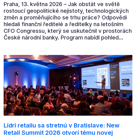
Praha, 13. května 2026 – Jak obstát ve světě
rostoucí geopolitické nejistoty, technologických
změn a proměňujícího se trhu práce? Odpovědi
hledali finanční ředitelé a ředitelky na letošním
CFO Congressu, který se uskutečnil v prostorách
České národní banky. Program nabídl pohled
předních ekonomů, podnikatelů i lídrů českého
byznysu na ekonomický vývoj, umělou inteligenci,
automatizaci, leadership i budoucnost role CFO.
Lídri retailu sa stretnú v Bratislave: New
Retail Summit 2026 otvorí tému novej