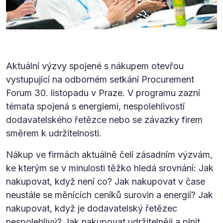
Aktuální výzvy spojené s nákupem otevřou
vystupující na odborném setkání Procurement
Forum 30. listopadu v Praze. V programu zazní
témata spojená s energiemi, nespolehlivostí
dodavatelského řetězce nebo se závazky firem
směrem k udržitelnosti.
Nákup ve firmách aktuálně čelí zásadním výzvám,
ke kterým se v minulosti těžko hledá srovnání: Jak
nakupovat, když není co? Jak nakupovat v čase
neustále se měnících ceníků surovin a energií? Jak
nakupovat, když je dodavatelský řetězec
nespolehlivý? Jak nakupovat udržitelněji a plnit