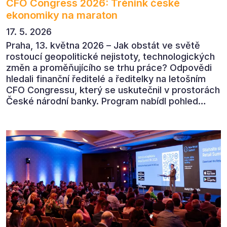
CFO Congress 2026: Trénink české
ekonomiky na maraton
17. 5. 2026
Praha, 13. května 2026 – Jak obstát ve světě
rostoucí geopolitické nejistoty, technologických
změn a proměňujícího se trhu práce? Odpovědi
hledali finanční ředitelé a ředitelky na letošním
CFO Congressu, který se uskutečnil v prostorách
České národní banky. Program nabídl pohled
předních ekonomů, podnikatelů i lídrů českého
byznysu na ekonomický vývoj, umělou inteligenci,
automatizaci, leadership i budoucnost role CFO.