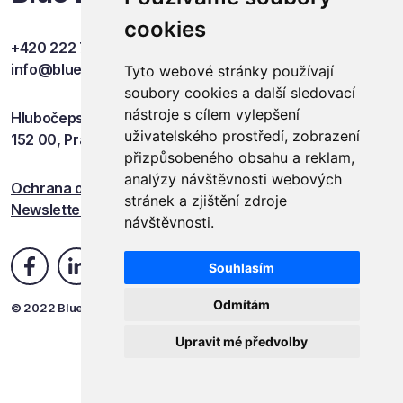
cookies
+420 222 749 841
info@blueevents.eu
Tyto webové stránky používají
soubory cookies a další sledovací
nástroje s cílem vylepšení
Hlubočepská 701/38c
uživatelského prostředí, zobrazení
152 00, Praha 5
přizpůsobeného obsahu a reklam,
analýzy návštěvnosti webových
Ochrana osobních údajů
stránek a zjištění zdroje
Newsletter
návštěvnosti.
Souhlasím
Odmítám
© 2022 Blue Events
Upravit mé předvolby