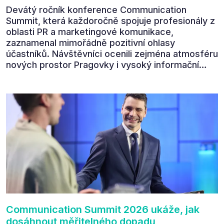
Devátý ročník konference Communication
Summit, která každoročně spojuje profesionály z
oblasti PR a marketingové komunikace,
zaznamenal mimořádně pozitivní ohlasy
účastníků. Návštěvníci ocenili zejména atmosféru
nových prostor Pragovky i vysoký informační
přínos programu. Celkem 90 % respondentů v
následném průzkumu uvedlo, že se plánuje
zúčastnit i příštího ročníku. „Příjemná konference,
výborný program, hezké prostory, Daniel Stach
absolutně nejlepší moderátor!!!“ Tak shrnul
Communication Summit jeden z 330 účastníků ve
své zpětné vazbě. Ta potvrdila, co bylo slyšet i
cítit po celý 9. červen v Pragovce – že ročník s
tématem „Od chaosu k dopadu“ se skutečně
povedl.
Communication Summit 2026 ukáže, jak
dosáhnout měřitelného dopadu