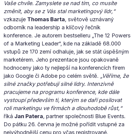
Vaše chvíle. Zamyslete se nad tím, co musíte
změnit, aby se z Vás stal marketingový lídr,“
vzkazuje
Thomas Barta
, světově uznávaný
odborník na leadership a klíčový řečník
konference. Je autorem bestselleru „The 12 Powers
of a Marketing Leader“, kde na základě 68.000
vstupů ze 170 zemí odhaluje, jak se stát úspěšným
marketérem. Jeho prezentace jsou opakovaně
hodnoceny jako ty nejlepší na konferencích firem
jako Google či Adobe po celém světě.
„Věříme, že
silné značky potřebují silné lídry. Intenzivně
pracujeme na programu konference, kde dále
vystoupí především ti, kterým se daří posilovat
roli marketingu ve firmách a dlouhodobě růst,“
říká
Jan Patera
, partner společnosti Blue Events.
Do pátku 26. června je možné pořídit vstupné za
nejvýhodnější cenu pro včas registrované.