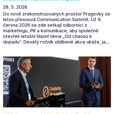
28. 5. 2026
Do nově zrekonstruovaných prostor Pragovky se
letos přesouvá Communication Summit. Už 9.
června 2026 se zde setkají odborníci z
marketingu, PR a komunikace, aby společně
otevřeli letošní hlavní téma „Od chaosu k
dopadu“. Devátý ročník oblíbené akce ukáže, jak
v dnešním přehlceném prostředí vytvářet
komunikaci s měřitelným dopadem.