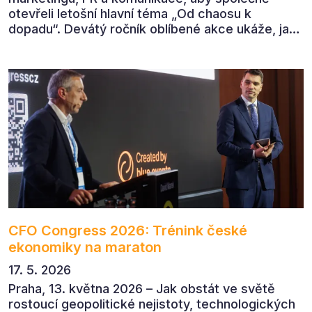
otevřeli letošní hlavní téma „Od chaosu k
dopadu“. Devátý ročník oblíbené akce ukáže, jak
v dnešním přehlceném prostředí vytvářet
komunikaci s měřitelným dopadem.
CFO Congress 2026: Trénink české
ekonomiky na maraton
17. 5. 2026
Praha, 13. května 2026 – Jak obstát ve světě
rostoucí geopolitické nejistoty, technologických