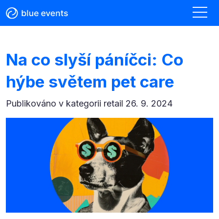
Na co slyší páníčci: Co
hýbe světem pet care
Publikováno v kategorii
retail 26. 9. 2024