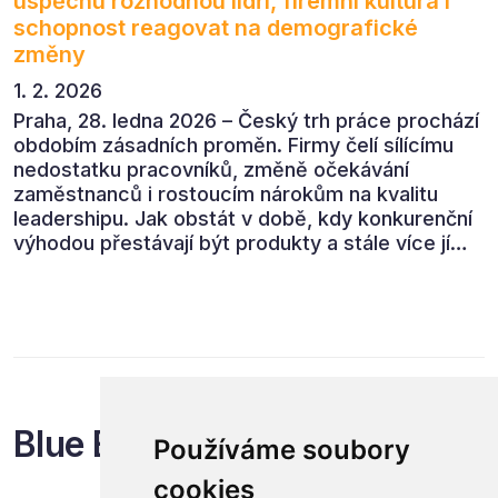
úspěchu rozhodnou lídři, firemní kultura i
schopnost reagovat na demografické
změny
1. 2. 2026
Praha, 28. ledna 2026 – Český trh práce prochází
obdobím zásadních proměn. Firmy čelí sílícímu
nedostatku pracovníků, změně očekávání
zaměstnanců i rostoucím nárokům na kvalitu
leadershipu. Jak obstát v době, kdy konkurenční
výhodou přestávají být produkty a stále více jí
jsou lidé? Odpovědi nabídla konference Lidský
kapitál 2026, která přivedla do Prahy přední
odbornice a odborníky z českých i mezinárodních
firem.
Blue Events
Používáme soubory
cookies