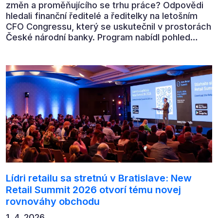
změn a proměňujícího se trhu práce? Odpovědi
hledali finanční ředitelé a ředitelky na letošním
CFO Congressu, který se uskutečnil v prostorách
České národní banky. Program nabídl pohled
předních ekonomů, podnikatelů i lídrů českého
byznysu na ekonomický vývoj, umělou inteligenci,
automatizaci, leadership i budoucnost role CFO.
Lídri retailu sa stretnú v Bratislave: New
Retail Summit 2026 otvorí tému novej
rovnováhy obchodu
1. 4. 2026