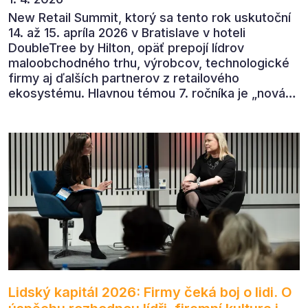
New Retail Summit, ktorý sa tento rok uskutoční
14. až 15. apríla 2026 v Bratislave v hoteli
DoubleTree by Hilton, opäť prepojí lídrov
maloobchodného trhu, výrobcov, technologické
firmy aj ďalších partnerov z retailového
ekosystému. Hlavnou témou 7. ročníka je „nová
rovnováha obchodu“.
Lidský kapitál 2026: Firmy čeká boj o lidi. O