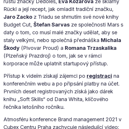
růstu značky Dedoles,
Eva Kozarová
ze sklárny
Rückl a její recept, jak omladit tradiční značku,
Jaro Zacko
z Triadu se shrnutím své nové knihy
Budget Cut,
Štefan Sarvas
ze společnosti Mars s
daty o tom, co musí malé značky udělat, aby se
staly velkými, nebo společná přednáška
Michala
Škody
(Pivovar Proud) a
Romana Trzaskalika
(Plzeňský Prazdroj) o tom, jak se v rámci
korporace může uplatnit startupový přístup.
Přístup k videím získají zájemci po
registraci
na
konferenčním webu a po připsání platby na účet.
Prvních deset registrovaných získá jako dárek
knihu „Soft Skills“ od Dana Whita, klíčového
řečníka letošního ročníku.
Atmosféru konference Brand management 2021 v
Cubex Centru Praha zachycuje následující video: