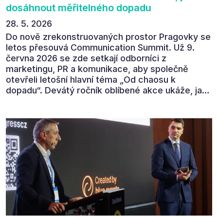
dosáhnout měřitelného dopadu
28. 5. 2026
Do nově zrekonstruovaných prostor Pragovky se
letos přesouvá Communication Summit. Už 9.
června 2026 se zde setkají odborníci z
marketingu, PR a komunikace, aby společně
otevřeli letošní hlavní téma „Od chaosu k
dopadu“. Devátý ročník oblíbené akce ukáže, jak
v dnešním přehlceném prostředí vytvářet
komunikaci s měřitelným dopadem.