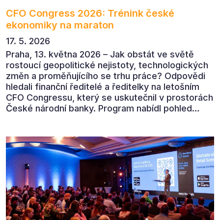
CFO Congress 2026: Trénink české
ekonomiky na maraton
17. 5. 2026
Praha, 13. května 2026 – Jak obstát ve světě
rostoucí geopolitické nejistoty, technologických
změn a proměňujícího se trhu práce? Odpovědi
hledali finanční ředitelé a ředitelky na letošním
CFO Congressu, který se uskutečnil v prostorách
České národní banky. Program nabídl pohled
předních ekonomů, podnikatelů i lídrů českého
byznysu na ekonomický vývoj, umělou inteligenci,
automatizaci, leadership i budoucnost role CFO.