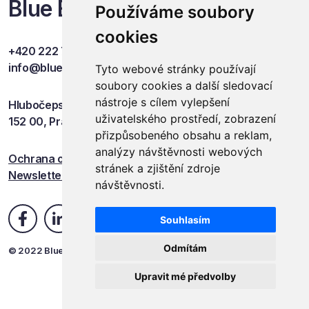
Blue Events
Používáme soubory
cookies
+420 222 749 841
info@blueevents.eu
Tyto webové stránky používají
soubory cookies a další sledovací
nástroje s cílem vylepšení
Hlubočepská 701/38c
uživatelského prostředí, zobrazení
152 00, Praha 5
přizpůsobeného obsahu a reklam,
analýzy návštěvnosti webových
Ochrana osobních údajů
stránek a zjištění zdroje
Newsletter
návštěvnosti.
Souhlasím
Odmítám
© 2022 Blue Events
Upravit mé předvolby