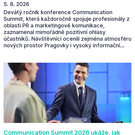
5. 8. 2026
Devátý ročník konference Communication
Summit, která každoročně spojuje profesionály z
oblasti PR a marketingové komunikace,
zaznamenal mimořádně pozitivní ohlasy
účastníků. Návštěvníci ocenili zejména atmosféru
nových prostor Pragovky i vysoký informační
přínos programu. Celkem 90 % respondentů v
následném průzkumu uvedlo, že se plánuje
zúčastnit i příštího ročníku. „Příjemná konference,
výborný program, hezké prostory, Daniel Stach
absolutně nejlepší moderátor!!!“ Tak shrnul
Communication Summit jeden z 330 účastníků ve
své zpětné vazbě. Ta potvrdila, co bylo slyšet i
cítit po celý 9. červen v Pragovce – že ročník s
tématem „Od chaosu k dopadu“ se skutečně
povedl.
Communication Summit 2026 ukáže, jak