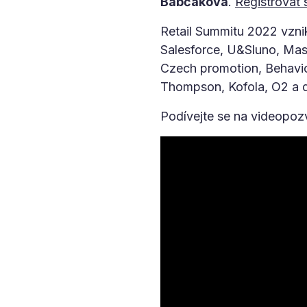
Babčáková
.
Registrovat 
Retail Summitu 2022 vzni
Salesforce, U&Sluno, Mast
Czech promotion, Behavi
Thompson, Kofola, O2 a d
Podívejte se na videopoz