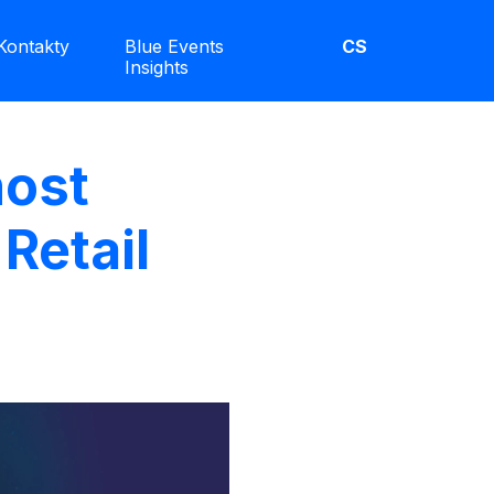
Kontakty
Blue Events
CS
Insights
nost
Retail