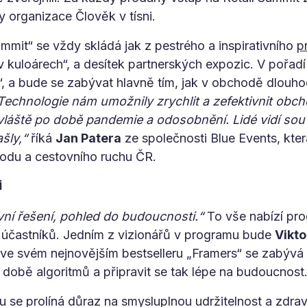
 organizace Člověk v tísni.
mmit“ se vždy skládá jak z pestrého a inspirativního
p
 kuloárech“, a desítek partnerských expozic. V pořadí
, a bude se zabývat hlavně tím, jak v obchodě dlouho
Technologie nám umožnily zrychlit a zefektivnit obc
 zvláště po době pandemie a odosobnění. Lidé vidí sou
šly,“
říká
Jan Patera
ze společnosti Blue Events, kte
odu a cestovního ruchu ČR.
i
ivní řešení, pohled do budoucnosti.“
To vše nabízí pro
 účastníků. Jedním z vizionářů v programu bude
Vikt
 ve svém nejnovějším bestselleru „Framers“ se zabývá 
 době algoritmů a připravit se tak lépe na budoucnost
 se prolíná důraz na smysluplnou udržitelnost a zdra