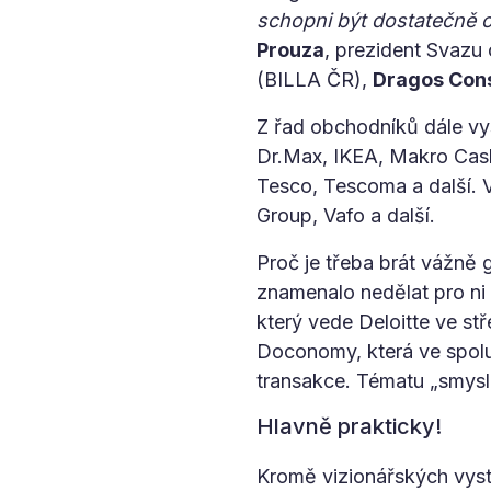
schopni být dostatečně o
Prouza
, prezident Svazu
(BILLA ČR),
Dragos Con
Z řad obchodníků dále vys
Dr.Max, IKEA, Makro Cash
Tesco, Tescoma a další.
Group, Vafo a další.
Proč je třeba brát vážně 
znamenalo nedělat pro ni
který vede Deloitte ve s
Doconomy, která ve spolu
transakce. Tématu „smysl
Hlavně prakticky!
Kromě vizionářských vysto