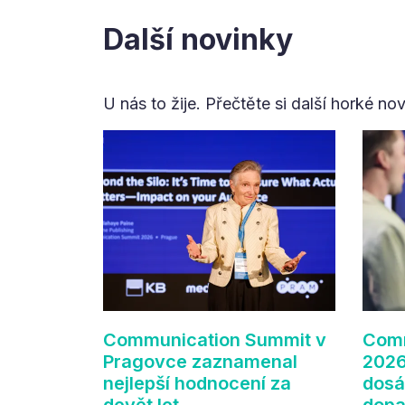
Další novinky
U nás to žije. Přečtěte si další horké no
Communication Summit v
Comm
Pragovce zaznamenal
2026
nejlepší hodnocení za
dosá