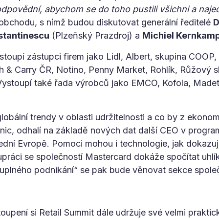
dpovědní, abychom se do toho pustili všichni a naj
 obchodu, s nímž budou diskutovat generální ředitelé
D
stantinescu
(Plzeňský Prazdroj) a
Michiel Kernkam
toupí zástupci firem jako Lidl, Albert, skupina COOP,
 & Carry ČR, Notino, Penny Market, Rohlík, Růžový sl
 Vystoupí také řada výrobců jako EMCO, Kofola, Mad
globální trendy v oblasti udržitelnosti a co by z ekono
 nic, odhalí na základě nových dat další CEO v progr
třední Evropě. Pomoci mohou i technologie, jak dokazu
práci se společností Mastercard dokáže spočítat uhlí
uplného podnikání“ se pak bude věnovat sekce spole
upení si Retail Summit dále udržuje své velmi praktic