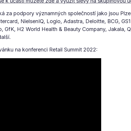
se k účasti můžete zde a využít slevy na skupinovou ú
ká za podpory významných společností jako jsou Plze
ercard, NielsenIQ, Logio, Adastra, Deloitte, BCG, GS
o, GfK, H2 World Health & Beauty Company, Jakala,
alší.
vánku na konferenci Retail Summit 2022: