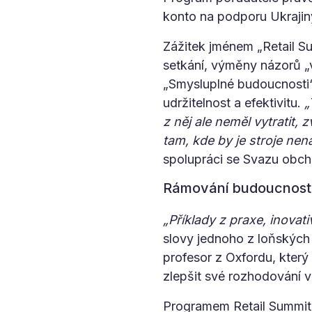
konto na podporu Ukrajiny
Zážitek jménem „Retail Su
setkání, výměny názorů „v
„Smysluplné budoucnosti“
udržitelnost a efektivitu.
„
z něj ale neměl vytratit,
tam, kde by je stroje nena
spolupráci se Svazu obch
Rámování budoucnost
„Příklady z praxe, inovat
slovy jednoho z loňských
profesor z Oxfordu, který
zlepšit své rozhodování v
Programem Retail Summitu