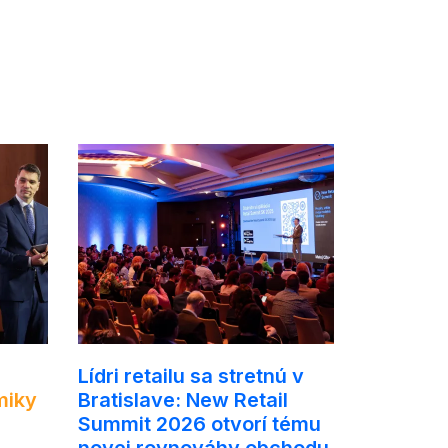
Lídri retailu sa stretnú v
miky
Bratislave: New Retail
Summit 2026 otvorí tému