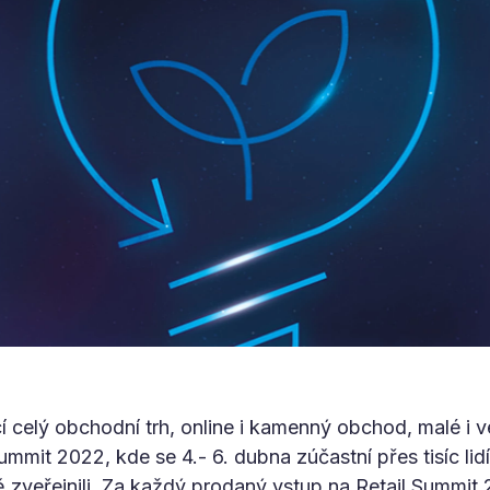
í celý obchodní trh, online i kamenný obchod, malé i velk
ummit 2022, kde se 4.- 6. dubna zúčastní přes tisíc lid
 zveřejnili. Za každý prodaný vstup na Retail Summit