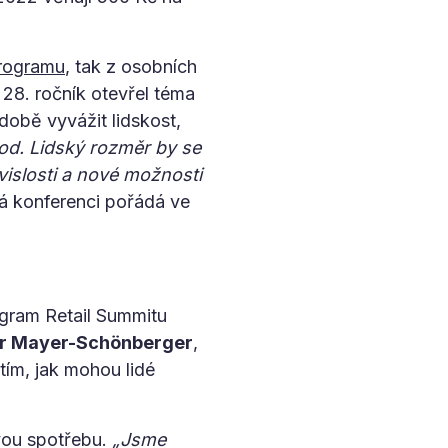
rogramu
, tak z osobních
 28. ročník otevřel téma
době vyvážit lidskost,
hod. Lidský rozměr by se
vislosti a nové možnosti
rá konferenci pořádá ve
gram Retail Summitu
or Mayer-Schönberger
,
tím, jak mohou lidé
.
vou spotřebu.
„Jsme