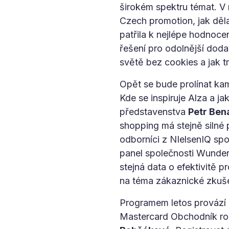
širokém spektru témat. V
Czech promotion, jak děl
patřila k nejlépe hodnoce
řešení pro odolnější doda
světě bez cookies a jak t
Opět se bude prolínat ka
Kde se inspiruje Alza a j
představenstva
Petr Ben
shopping má stejně silné 
odborníci z NIelsenIQ spo
panel společnosti Wunder
stejná data o efektivitě 
na téma zákaznické zkušen
Programem letos provází
Mastercard Obchodník rok