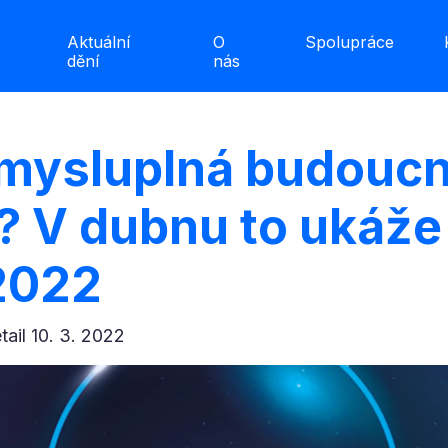
Aktuální
O
Spolupráce
dění
nás
smysluplná budouc
 V dubnu to ukáže 
2022
etail 10. 3. 2022