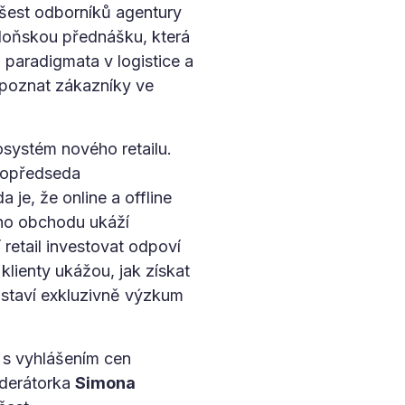
šest odborníků agentury
 loňskou přednášku, která
 paradigmata v logistice a
e poznat zákazníky ve
systém nového retailu.
stopředseda
je, že online a offline
ého obchodu ukáží
retail investovat odpoví
lienty ukážou, jak získat
dstaví exkluzivně výzkum
 s vyhlášením cen
oderátorka
Simona