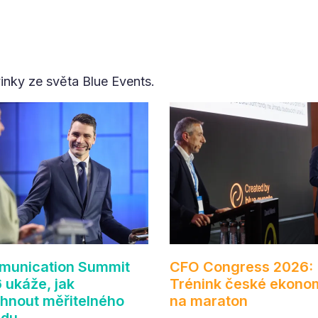
vinky ze světa Blue Events.
unication Summit
CFO Congress 2026:
 ukáže, jak
Trénink české ekono
hnout měřitelného
na maraton