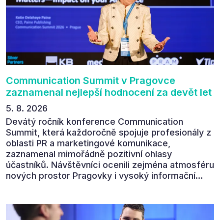
Communication Summit v Pragovce
zaznamenal nejlepší hodnocení za devět let
5. 8. 2026
Devátý ročník konference Communication
Summit, která každoročně spojuje profesionály z
oblasti PR a marketingové komunikace,
zaznamenal mimořádně pozitivní ohlasy
účastníků. Návštěvníci ocenili zejména atmosféru
nových prostor Pragovky i vysoký informační
přínos programu. Celkem 90 % respondentů v
následném průzkumu uvedlo, že se plánuje
zúčastnit i příštího ročníku. „Příjemná konference,
výborný program, hezké prostory, Daniel Stach