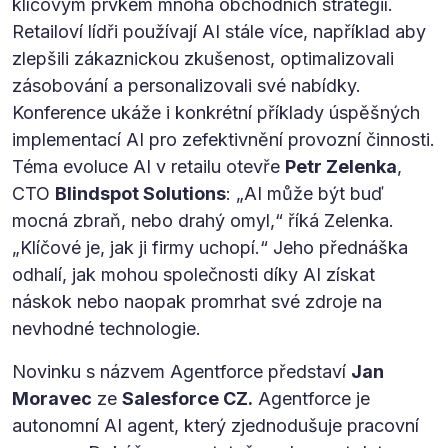
klíčovým prvkem mnoha obchodních strategií.
Retailoví lídři používají AI stále více, například aby
zlepšili zákaznickou zkušenost, optimalizovali
zásobování a personalizovali své nabídky.
Konference ukáže i konkrétní příklady úspěšných
implementací AI pro zefektivnění provozní činnosti.
Téma evoluce AI v retailu otevře
Petr Zelenka
,
CTO
Blindspot Solutions
: „AI může být buď
mocná zbraň, nebo drahý omyl,“ říká Zelenka.
„Klíčové je, jak ji firmy uchopí.“ Jeho přednáška
odhalí, jak mohou společnosti díky AI získat
náskok nebo naopak promrhat své zdroje na
nevhodné technologie.
Novinku s názvem Agentforce představí
Jan
Moravec
ze
Salesforce CZ.
Agentforce je
autonomní AI agent, který zjednodušuje pracovní