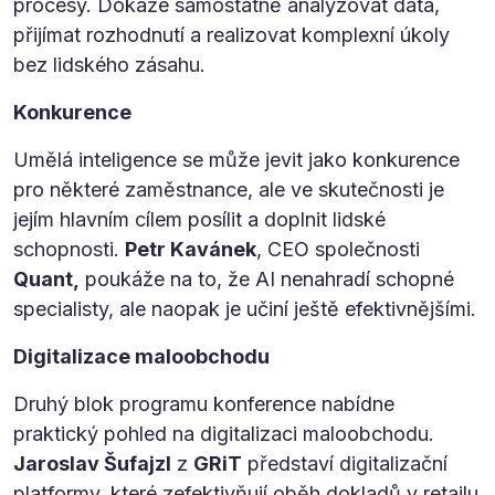
procesy. Dokáže samostatně analyzovat data,
přijímat rozhodnutí a realizovat komplexní úkoly
bez lidského zásahu.
Konkurence
Umělá inteligence se může jevit jako konkurence
pro některé zaměstnance, ale ve skutečnosti je
jejím hlavním cílem posílit a doplnit lidské
schopnosti.
Petr Kavánek
, CEO společnosti
Quant,
poukáže na to, že AI nenahradí schopné
specialisty, ale naopak je učiní ještě efektivnějšími.
Digitalizace maloobchodu
Druhý blok programu konference nabídne
praktický pohled na digitalizaci maloobchodu.
Jaroslav Šufajzl
z
GRiT
představí digitalizační
platformy, které zefektivňují oběh dokladů v retailu