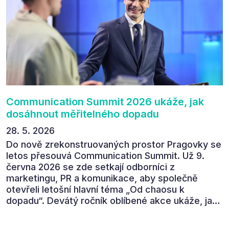
absolutně nejlepší moderátor!!!“ Tak shrnul
Communication Summit jeden z 330 účastníků ve
své zpětné vazbě. Ta potvrdila, co bylo slyšet i
cítit po celý 9. červen v Pragovce – že ročník s
tématem „Od chaosu k dopadu“ se skutečně
povedl.
Communication Summit 2026 ukáže, jak
dosáhnout měřitelného dopadu
28. 5. 2026
Do nově zrekonstruovaných prostor Pragovky se
letos přesouvá Communication Summit. Už 9.
června 2026 se zde setkají odborníci z
marketingu, PR a komunikace, aby společně
otevřeli letošní hlavní téma „Od chaosu k
dopadu“. Devátý ročník oblíbené akce ukáže, jak
v dnešním přehlceném prostředí vytvářet
komunikaci s měřitelným dopadem.