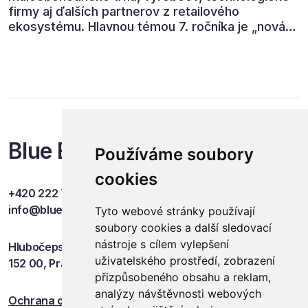
firmy aj ďalších partnerov z retailového
ekosystému. Hlavnou témou 7. ročníka je „nová
rovnováha obchodu“.
Blue Events
Používáme soubory
cookies
+420 222 749 841
info@blueevents.eu
Tyto webové stránky používají
soubory cookies a další sledovací
nástroje s cílem vylepšení
Hlubočepská 701/38c
uživatelského prostředí, zobrazení
152 00, Praha 5
přizpůsobeného obsahu a reklam,
analýzy návštěvnosti webových
Ochrana osobních údajů