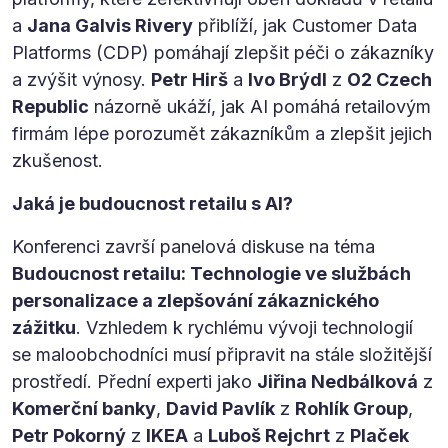
a
Jana Galvis Rivery
přiblíží, jak Customer Data
Platforms (CDP) pomáhají zlepšit péči o zákazníky
a zvýšit výnosy.
Petr Hirš
a
Ivo Brýdl
z
O2 Czech
Republic
názorně ukáží, jak AI pomáhá retailovým
firmám lépe porozumět zákazníkům a zlepšit jejich
zkušenost.
Jaká je budoucnost retailu s AI?
Konferenci završí panelová diskuse na téma
Budoucnost retailu: Technologie ve službách
personalizace a zlepšování zákaznického
zážitku
. Vzhledem k rychlému vývoji technologií
se maloobchodníci musí připravit na stále složitější
prostředí. Přední experti jako
Jiřina Nedbálková
z
Komerční banky
,
David Pavlík
z
Rohlík Group
,
Petr Pokorný
z
IKEA
a
Luboš Rejchrt
z
Plaček