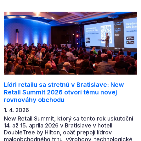
předních ekonomů, podnikatelů i lídrů českého
byznysu na ekonomický vývoj, umělou inteligenci,
automatizaci, leadership i budoucnost role CFO.
Lídri retailu sa stretnú v Bratislave: New
Retail Summit 2026 otvorí tému novej
rovnováhy obchodu
1. 4. 2026
New Retail Summit, ktorý sa tento rok uskutoční
14. až 15. apríla 2026 v Bratislave v hoteli
DoubleTree by Hilton, opäť prepojí lídrov
maloobchodného trhu, výrobcov, technologické