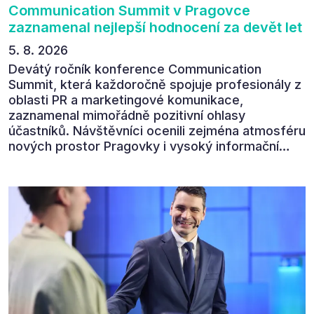
Communication Summit v Pragovce
zaznamenal nejlepší hodnocení za devět let
5. 8. 2026
Devátý ročník konference Communication
Summit, která každoročně spojuje profesionály z
oblasti PR a marketingové komunikace,
zaznamenal mimořádně pozitivní ohlasy
účastníků. Návštěvníci ocenili zejména atmosféru
nových prostor Pragovky i vysoký informační
přínos programu. Celkem 90 % respondentů v
následném průzkumu uvedlo, že se plánuje
zúčastnit i příštího ročníku. „Příjemná konference,
výborný program, hezké prostory, Daniel Stach
absolutně nejlepší moderátor!!!“ Tak shrnul
Communication Summit jeden z 330 účastníků ve
své zpětné vazbě. Ta potvrdila, co bylo slyšet i
cítit po celý 9. červen v Pragovce – že ročník s
tématem „Od chaosu k dopadu“ se skutečně
povedl.