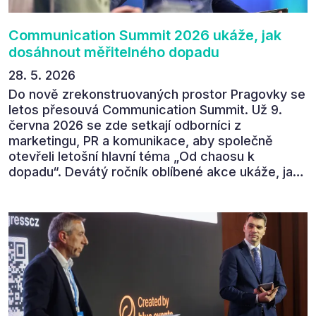
Communication Summit 2026 ukáže, jak
dosáhnout měřitelného dopadu
28. 5. 2026
Do nově zrekonstruovaných prostor Pragovky se
letos přesouvá Communication Summit. Už 9.
června 2026 se zde setkají odborníci z
marketingu, PR a komunikace, aby společně
otevřeli letošní hlavní téma „Od chaosu k
dopadu“. Devátý ročník oblíbené akce ukáže, jak
v dnešním přehlceném prostředí vytvářet
komunikaci s měřitelným dopadem.