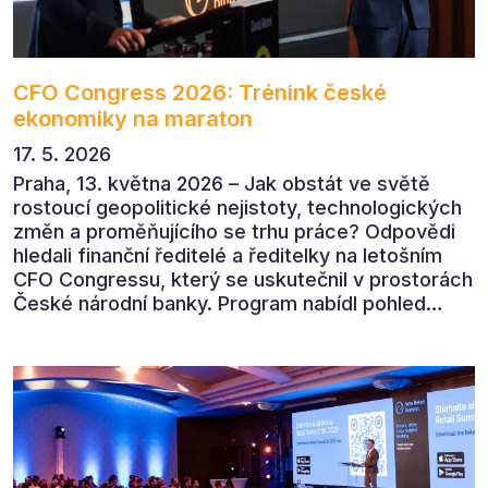
CFO Congress 2026: Trénink české
ekonomiky na maraton
17. 5. 2026
Praha, 13. května 2026 – Jak obstát ve světě
rostoucí geopolitické nejistoty, technologických
změn a proměňujícího se trhu práce? Odpovědi
hledali finanční ředitelé a ředitelky na letošním
CFO Congressu, který se uskutečnil v prostorách
České národní banky. Program nabídl pohled
předních ekonomů, podnikatelů i lídrů českého
byznysu na ekonomický vývoj, umělou inteligenci,
automatizaci, leadership i budoucnost role CFO.