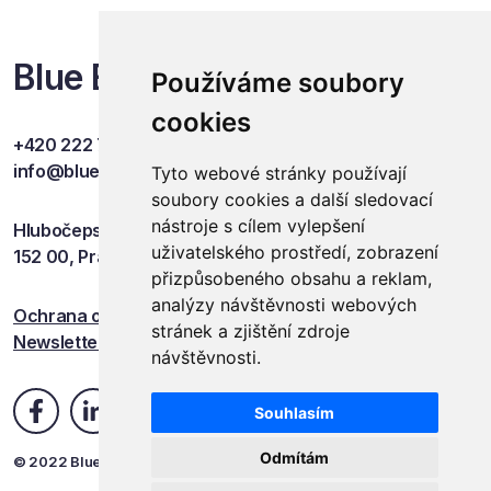
Blue Events
Používáme soubory
cookies
+420 222 749 841
info@blueevents.eu
Tyto webové stránky používají
soubory cookies a další sledovací
nástroje s cílem vylepšení
Hlubočepská 701/38c
uživatelského prostředí, zobrazení
152 00, Praha 5
přizpůsobeného obsahu a reklam,
analýzy návštěvnosti webových
Ochrana osobních údajů
stránek a zjištění zdroje
Newsletter
návštěvnosti.
Souhlasím
Odmítám
© 2022 Blue Events