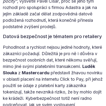
pocity“
, vysvětlil Pavel Císař, proč se jeho tým
rozhodl pro spolupráci s firmou Adastra a jak na
jejím základě začal dělat zodpovědná datově
podložená rozhodnutí, která konečně přinesla
podstatné zvýšení prodejů.
Datová bezpečnost je tématem pro retailery
Pohodlnost a rychlost nejsou jediné hodnoty, které
zákazníci požadují. Důležitá je pro ně i důvěra v
bezpečnost osobních dat, které někomu svěřují,
mimo jiné svými platebními transakcemi.
Luděk
Slouka
z
Mastercardu
představil žhavou novinku
v oblasti placení na internetu Click to Pay, při jehož
použití se údaje z platební karty zákazníka
tokenizují, takže nevzniká riziko, že by mohlo dojít
ke krádeži. Kyberbezpečnost totiž není radno
podceňovat, jak ve svém vystoupení