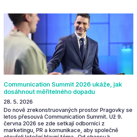
přínos programu. Celkem 90 % respondentů v
následném průzkumu uvedlo, že se plánuje
zúčastnit i příštího ročníku. „Příjemná konference,
výborný program, hezké prostory, Daniel Stach
absolutně nejlepší moderátor!!!“ Tak shrnul
Communication Summit jeden z 330 účastníků ve
své zpětné vazbě. Ta potvrdila, co bylo slyšet i
cítit po celý 9. červen v Pragovce – že ročník s
tématem „Od chaosu k dopadu“ se skutečně
povedl.
Communication Summit 2026 ukáže, jak
dosáhnout měřitelného dopadu
28. 5. 2026
Do nově zrekonstruovaných prostor Pragovky se
letos přesouvá Communication Summit. Už 9.
června 2026 se zde setkají odborníci z
marketingu, PR a komunikace, aby společně
otevřeli letošní hlavní téma „Od chaosu k