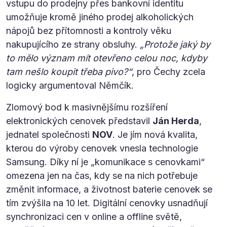
vstupu do prodejny přes bankovní identitu
umožňuje kromě jiného prodej alkoholických
nápojů bez přítomnosti a kontroly věku
nakupujícího ze strany obsluhy.
„Protože jaký by
to mělo význam mít otevřeno celou noc, kdyby
tam nešlo koupit třeba pivo?“
, pro Čechy zcela
logicky argumentoval Němčík.
Zlomový bod k masivnějšímu rozšíření
elektronických cenovek představil
Ján Herda
,
jednatel společnosti
NOV
. Je jím nová kvalita,
kterou do výroby cenovek vnesla technologie
Samsung. Díky ní je „komunikace s cenovkami“
omezena jen na čas, kdy se na nich potřebuje
změnit informace, a životnost baterie cenovek se
tím zvýšila na 10 let. Digitální cenovky usnadňují
synchronizaci cen v online a offline světě,