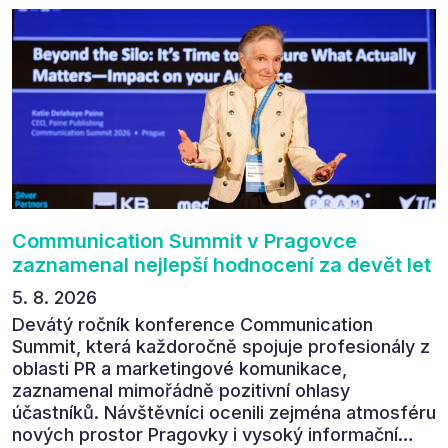
Communication Summit v Pragovce
zaznamenal nejlepší hodnocení za devět let
5. 8. 2026
Devátý ročník konference Communication
Summit, která každoročně spojuje profesionály z
oblasti PR a marketingové komunikace,
zaznamenal mimořádně pozitivní ohlasy
účastníků. Návštěvníci ocenili zejména atmosféru
nových prostor Pragovky i vysoký informační