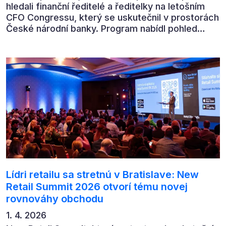
hledali finanční ředitelé a ředitelky na letošním
CFO Congressu, který se uskutečnil v prostorách
České národní banky. Program nabídl pohled
předních ekonomů, podnikatelů i lídrů českého
byznysu na ekonomický vývoj, umělou inteligenci,
automatizaci, leadership i budoucnost role CFO.
Lídri retailu sa stretnú v Bratislave: New
Retail Summit 2026 otvorí tému novej
rovnováhy obchodu
1. 4. 2026