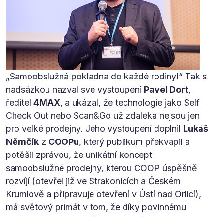
„Samoobslužná pokladna do každé rodiny!“ Tak s
nadsázkou nazval své vystoupení
Pavel Dort
,
ředitel
4MAX
, a ukázal, že technologie jako Self
Check Out nebo Scan&Go už zdaleka nejsou jen
pro velké prodejny. Jeho vystoupení doplnil
Lukáš
Němčík
z
COOPu
, který publikum překvapil a
potěšil zprávou, že unikátní koncept
samoobslužné prodejny, kterou COOP úspěšně
rozvíjí (otevřel již ve Strakonicích a Českém
Krumlově a připravuje otevření v Ústí nad Orlicí),
má světový primát v tom, že díky povinnému