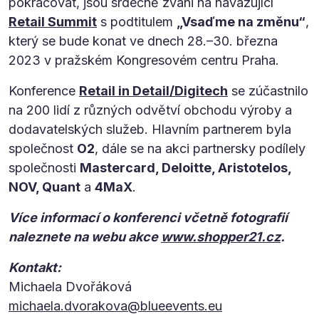
pokračovat, jsou srdečně zváni na navazující
Retail Summit
s podtitulem
„Vsaďme na změnu“
,
který se bude konat ve dnech 28.–30. března
2023 v pražském Kongresovém centru Praha.
Konference
Retail in Detail/Digitech
se zúčastnilo
na 200 lidí z různých odvětví obchodu výroby a
dodavatelských služeb. Hlavním partnerem byla
společnost
O2
, dále se na akci partnersky podílely
společnosti
Mastercard, Deloitte, Aristotelos,
NOV, Quant
a
4MaX
.
Více informací o konferenci včetně fotografií
naleznete na webu akce
www.shopper21.cz
.
Kontakt:
Michaela Dvořáková
michaela.dvorakova@blueevents.eu