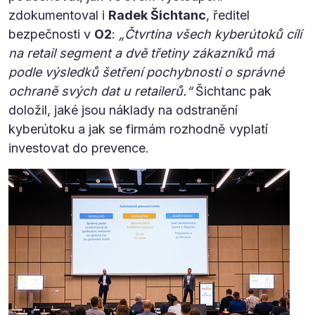
zdokumentoval i
Radek Šichtanc
, ředitel
bezpečnosti v
O2
:
„Čtvrtina všech kyberútoků cílí
na retail segment a dvě třetiny zákazníků má
podle výsledků šetření pochybnosti o správné
ochraně svých dat u retailerů.“
Šichtanc pak
doložil, jaké jsou náklady na odstranění
kyberútoku a jak se firmám rozhodně vyplatí
investovat do prevence.