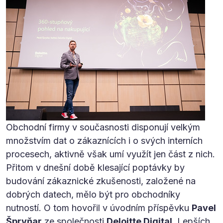
Obchodní firmy v současnosti disponují velkým
množstvím dat o zákaznících i o svých interních
procesech, aktivně však umí využít jen část z nich.
Přitom v dnešní době klesající poptávky by
budování zákaznické zkušenosti, založené na
dobrých datech, mělo být pro obchodníky
nutností. O tom hovořil v úvodním příspěvku
Pavel
Špryňar
ze společnosti
Deloitte Digital
. Lepších