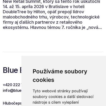
New Retail Summit, ktorý sa tento rok uskutoční
14. až 15. apríla 2026 v Bratislave v hoteli
DoubleTree by Hilton, opäť prepojí lídrov
maloobchodného trhu, výrobcov, technologické
firmy aj ďalších partnerov z retailového
ekosystému. Hlavnou témou 7. ročníka je „nová
rovnováha obchodu“.
Blue Events
Používáme soubory
cookies
+420 222 749 841
info@blueevents.eu
Tyto webové stránky používají
soubory cookies a další sledovací
nástroje s cílem vylepšení
Hlubočepská 701/38c