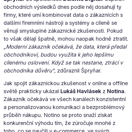
obchodních výsledků dnes podle něj dosahují ty
firmy, které umí kombinovat data o zákaznících s
dalšími firemními nástroji a systémy a cíleně se
věnují smysluplné zákaznické zkušenosti. Pokud
to však dělají špatně, mohou naopak hodně ztratit.
„Moderní zákazník očekává, že data, která předal
obchodníkovi, budou využita k jeho lepšímu
cílenému oslovení. Když se tak nestane, ztrácí v
obchodníka důvěru“
, zdůraznil Špryňar.
Jak spojit zákaznickou zkušenost v online a offline
světě prakticky ukázal
Lukáš Havlásek
z
Notina
.
Zákazník očekává ve všech kanálech konzistentní
a personalizovanou komunikaci a bezproblémový
průběh nákupu. Notino se proto snaží získat
konkurenční výhodu tím, že zúročuje mnohé z
toho, co se naučili v e-commerce, ve svých