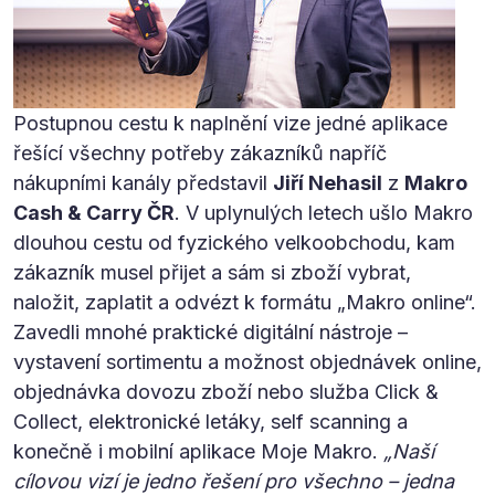
Postupnou cestu k naplnění vize jedné aplikace
řešící všechny potřeby zákazníků napříč
nákupními kanály představil
Jiří Nehasil
z
Makro
Cash & Carry ČR
. V uplynulých letech ušlo Makro
dlouhou cestu od fyzického velkoobchodu, kam
zákazník musel přijet a sám si zboží vybrat,
naložit, zaplatit a odvézt k formátu „Makro online“.
Zavedli mnohé praktické digitální nástroje –
vystavení sortimentu a možnost objednávek online,
objednávka dovozu zboží nebo služba Click &
Collect, elektronické letáky, self scanning a
konečně i mobilní aplikace Moje Makro.
„Naší
cílovou vizí je jedno řešení pro všechno – jedna