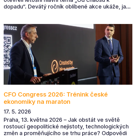
dopadu“. Devátý ročník oblíbené akce ukáže, jak
v dnešním přehlceném prostředí vytvářet
komunikaci s měřitelným dopadem.
CFO Congress 2026: Trénink české
ekonomiky na maraton
17. 5. 2026
Praha, 13. května 2026 – Jak obstát ve světě
rostoucí geopolitické nejistoty, technologických
změn a proměňujícího se trhu práce? Odpovědi