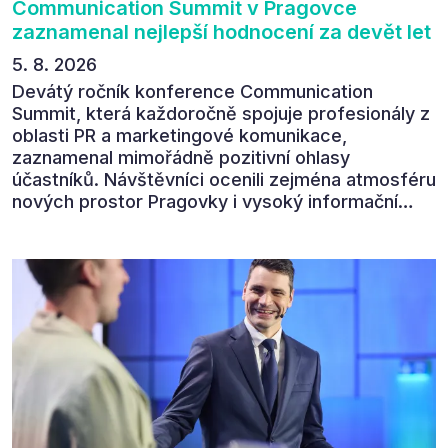
Communication Summit v Pragovce
zaznamenal nejlepší hodnocení za devět let
5. 8. 2026
Devátý ročník konference Communication
Summit, která každoročně spojuje profesionály z
oblasti PR a marketingové komunikace,
zaznamenal mimořádně pozitivní ohlasy
účastníků. Návštěvníci ocenili zejména atmosféru
nových prostor Pragovky i vysoký informační
přínos programu. Celkem 90 % respondentů v
následném průzkumu uvedlo, že se plánuje
zúčastnit i příštího ročníku. „Příjemná konference,
výborný program, hezké prostory, Daniel Stach
absolutně nejlepší moderátor!!!“ Tak shrnul
Communication Summit jeden z 330 účastníků ve
své zpětné vazbě. Ta potvrdila, co bylo slyšet i
cítit po celý 9. červen v Pragovce – že ročník s
tématem „Od chaosu k dopadu“ se skutečně
povedl.