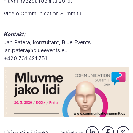
hlavní hvězda ročníku 2019.
Více o Communication Summitu
Kontakt:
Jan Patera, konzultant, Blue Events
jan.patera@blueevents.eu
+420 731 421 751
Líbí se Vám článek?
Sdílejte jej