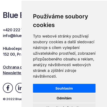
Blue Events
Používáme soubory
cookies
+420 222 749 841
info@blueevents.eu
Tyto webové stránky používají
soubory cookies a další sledovací
nástroje s cílem vylepšení
Hlubočepská 701/38c
uživatelského prostředí, zobrazení
152 00, Praha 5
přizpůsobeného obsahu a reklam,
analýzy návštěvnosti webových
Ochrana osobních údajů
stránek a zjištění zdroje
Newsletter
návštěvnosti.
Souhlasím
Odmítám
© 2022 Blue Events