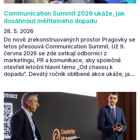
Communication Summit 2026 ukáže, jak
dosáhnout měřitelného dopadu
28. 5. 2026
Do nově zrekonstruovaných prostor Pragovky se
letos přesouvá Communication Summit. Už 9.
června 2026 se zde setkají odborníci z
marketingu, PR a komunikace, aby společně
otevřeli letošní hlavní téma „Od chaosu k
dopadu“. Devátý ročník oblíbené akce ukáže, jak
v dnešním přehlceném prostředí vytvářet
komunikaci s měřitelným dopadem.