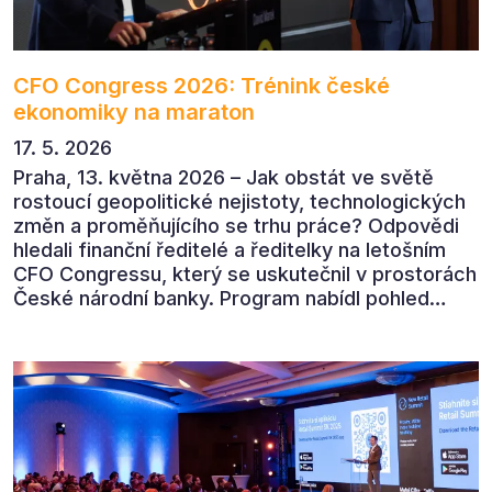
CFO Congress 2026: Trénink české
ekonomiky na maraton
17. 5. 2026
Praha, 13. května 2026 – Jak obstát ve světě
rostoucí geopolitické nejistoty, technologických
změn a proměňujícího se trhu práce? Odpovědi
hledali finanční ředitelé a ředitelky na letošním
CFO Congressu, který se uskutečnil v prostorách
České národní banky. Program nabídl pohled
předních ekonomů, podnikatelů i lídrů českého
byznysu na ekonomický vývoj, umělou inteligenci,
automatizaci, leadership i budoucnost role CFO.