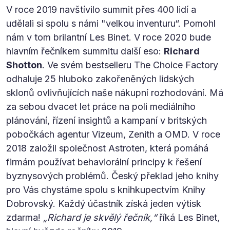
V roce 2019 navštívilo summit přes 400 lidí a
udělali si spolu s námi "velkou inventuru“. Pomohl
nám v tom brilantní Les Binet. V roce 2020 bude
hlavním řečníkem summitu další eso:
Richard
Shotton
. Ve svém bestselleru The Choice Factory
odhaluje 25 hluboko zakořeněných lidských
sklonů ovlivňujících naše nákupní rozhodování. Má
za sebou dvacet let práce na poli mediálního
plánování, řízení insightů a kampaní v britských
pobočkách agentur Vizeum, Zenith a OMD. V roce
2018 založil společnost Astroten, která pomáhá
firmám používat behaviorální principy k řešení
byznysových problémů. Český překlad jeho knihy
pro Vás chystáme spolu s knihkupectvím Knihy
Dobrovský. Každý účastník získá jeden výtisk
zdarma!
„Richard je skvělý řečník,“
říká Les Binet,