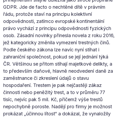
GDPR. Jde de facto o nechtěné dítě v právním
řádu, protože staví na principu kolektivní
odpovědnosti, zatímco evropské kontinentální
právo vychází z principu odpovědnosti fyzických
osob. Zásadní novinky přinesla novela z roku 2016,
jež kategoricky změnila vymezení trestných činů.
Podle českého zákona lze navíc nyní stíhat i
zahraniční společnost, pokud se její jednání týká
ČR. Většinou se přitom stíhají majetkové delikty, a
to především daňové, hlavně neodvedení daně za
zaměstnance či zkreslení údajů o stavu
hospodaření. Trestem je pak nejčastěji zákaz
činnosti nebo peněžitý trest, a to v průměru 77
tisíc, nejvíc pak 5 mil. Kč, přičemž výše trestů
nepochybně poroste. Nadějí pro firmy je možnost
prokázat „účinnou lítost“ a dokázal, že vynaložily