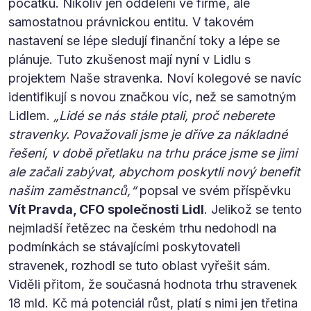
počátku. Nikoliv jen oddělení ve firmě, ale
samostatnou právnickou entitu. V takovém
nastavení se lépe sledují finanční toky a lépe se
plánuje. Tuto zkušenost mají nyní v Lidlu s
projektem Naše stravenka. Noví kolegové se navíc
identifikují s novou značkou víc, než se samotným
Lidlem.
„Lidé se nás stále ptali, proč neberete
stravenky. Považovali jsme je dříve za nákladné
řešení, v době přetlaku na trhu práce jsme se jimi
ale začali zabývat, abychom poskytli nový benefit
našim zaměstnanců,“
popsal ve svém příspěvku
Vít Pravda, CFO společnosti Lidl
. Jelikož se tento
nejmladší řetězec na českém trhu nedohodl na
podmínkách se stávajícími poskytovateli
stravenek, rozhodl se tuto oblast vyřešit sám.
Viděli přitom, že současná hodnota trhu stravenek
18 mld. Kč má potenciál růst, platí s nimi jen třetina