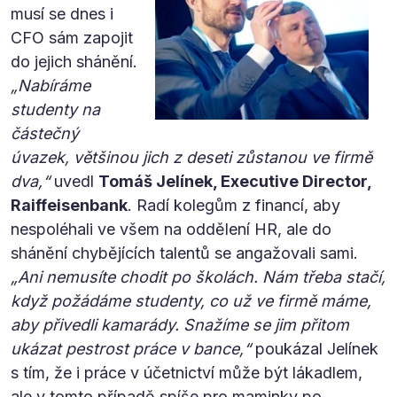
musí se dnes i
CFO sám zapojit
do jejich shánění.
„Nabíráme
studenty na
částečný
úvazek, většinou jich z deseti zůstanou ve firmě
dva,“
uvedl
Tomáš Jelínek, Executive Director,
Raiffeisenbank
. Radí kolegům z financí, aby
nespoléhali ve všem na oddělení HR, ale do
shánění chybějících talentů se angažovali sami.
„Ani nemusíte chodit po školách. Nám třeba stačí,
když požádáme studenty, co už ve firmě máme,
aby přivedli kamarády. Snažíme se jim přitom
ukázat pestrost práce v bance,“
poukázal Jelínek
s tím, že i práce v účetnictví může být lákadlem,
ale v tomto případě spíše pro maminky po