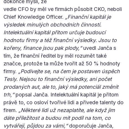
dokonce myslí, že
vedle CFO by měl ve firmách působit CKO, neboli
Chief Knowledge Officer.
„Finanční kapitál je
výsledek minulých obchodních činností.
Intelektuální kapitál přitom určuje budoucí
hodnotu firmy a též finanční výsledky. Jsou to
kořeny, finance jsou pak plody,“
uvedl Janča s
tím, že finanční ředitel by měl rozumět také
značce, protože ta může tvořit až 50 % hodnoty
firmy.
„Podívejte se, na čem je postaven úspěch
Tesly. Nejsou to finanční výsledky, ani počet
prodaných aut, ale to, jaký má potenciál změnit
trh,“
popsal Janča. Intelektuální kapitál je přitom
právě to, co osloví tvořivé lidi a přivede talenty do
firem.
„Některé lidi už nezaplatíte, ale když jim
dáte příležitost a budou mít podíl na tom, co
vytvářejí, půjdou za vámi,“
doporučuje Janča,