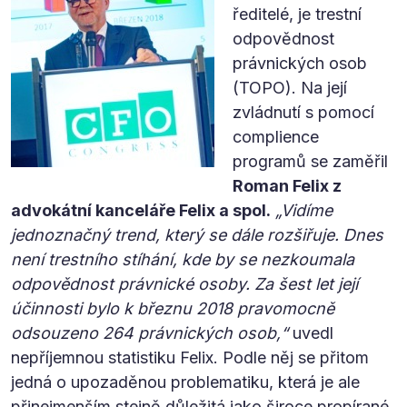
ředitelé, je trestní
odpovědnost
právnických osob
(TOPO). Na její
zvládnutí s pomocí
complience
programů se zaměřil
Roman Felix z
advokátní kanceláře Felix a spol.
„Vidíme
jednoznačný trend, který se dále rozšiřuje. Dnes
není trestního stíhání, kde by se nezkoumala
odpovědnost právnické osoby. Za šest let její
účinnosti bylo k březnu 2018 pravomocně
odsouzeno 264 právnických osob,“
uvedl
nepříjemnou statistiku Felix. Podle něj se přitom
jedná o upozaděnou problematiku, která je ale
přinejmenším stejně důležitá jako široce propírané