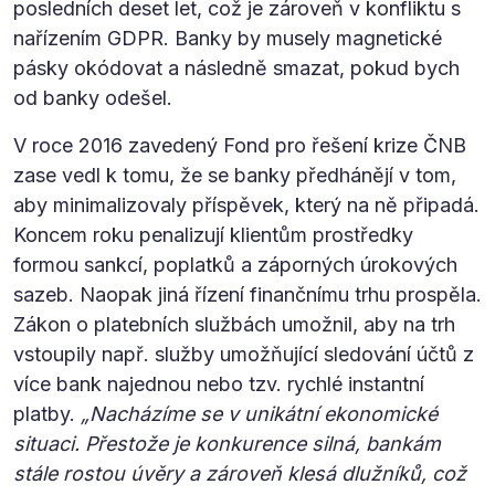
posledních deset let, což je zároveň v konfliktu s
nařízením GDPR. Banky by musely magnetické
pásky okódovat a následně smazat, pokud bych
od banky odešel.
V roce 2016 zavedený Fond pro řešení krize ČNB
zase vedl k tomu, že se banky předhánějí v tom,
aby minimalizovaly příspěvek, který na ně připadá.
Koncem roku penalizují klientům prostředky
formou sankcí, poplatků a záporných úrokových
sazeb. Naopak jiná řízení finančnímu trhu prospěla.
Zákon o platebních službách umožnil, aby na trh
vstoupily např. služby umožňující sledování účtů z
více bank najednou nebo tzv. rychlé instantní
platby.
„Nacházíme se v unikátní ekonomické
situaci. Přestože je konkurence silná, bankám
stále rostou úvěry a zároveň klesá dlužníků, což