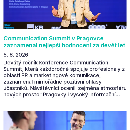
Communication Summit v Pragovce
zaznamenal nejlepší hodnocení za devět let
5. 8. 2026
Devátý ročník konference Communication
Summit, která každoročně spojuje profesionály z
oblasti PR a marketingové komunikace,
zaznamenal mimořádně pozitivní ohlasy
účastníků. Návštěvníci ocenili zejména atmosféru
nových prostor Pragovky i vysoký informační
přínos programu. Celkem 90 % respondentů v
následném průzkumu uvedlo, že se plánuje
zúčastnit i příštího ročníku. „Příjemná konference,
výborný program, hezké prostory, Daniel Stach
absolutně nejlepší moderátor!!!“ Tak shrnul