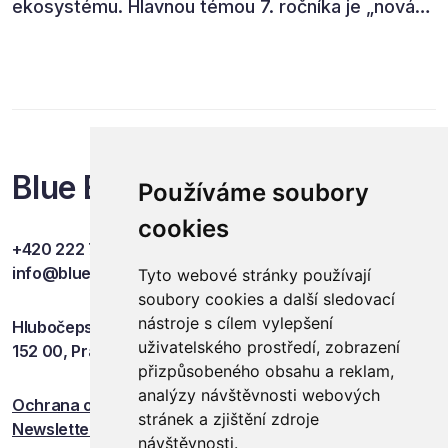
ekosystému. Hlavnou témou 7. ročníka je „nová
rovnováha obchodu“.
Blue Events
Používáme soubory
cookies
+420 222 749 841
info@blueevents.eu
Tyto webové stránky používají
soubory cookies a další sledovací
nástroje s cílem vylepšení
Hlubočepská 701/38c
uživatelského prostředí, zobrazení
152 00, Praha 5
přizpůsobeného obsahu a reklam,
analýzy návštěvnosti webových
Ochrana osobních údajů
stránek a zjištění zdroje
Newsletter
návštěvnosti.