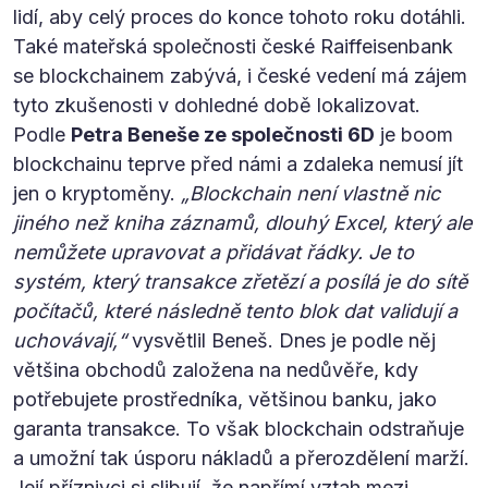
lidí, aby celý proces do konce tohoto roku dotáhli.
Také mateřská společnosti české Raiffeisenbank
se blockchainem zabývá, i české vedení má zájem
tyto zkušenosti v dohledné době lokalizovat.
Podle
Petra Beneše ze společnosti 6D
je boom
blockchainu teprve před námi a zdaleka nemusí jít
jen o kryptoměny.
„Blockchain není vlastně nic
jiného než kniha záznamů, dlouhý Excel, který ale
nemůžete upravovat a přidávat řádky. Je to
systém, který transakce zřetězí a posílá je do sítě
počítačů, které následně tento blok dat validují a
uchovávají,“
vysvětlil Beneš. Dnes je podle něj
většina obchodů založena na nedůvěře, kdy
potřebujete prostředníka, většinou banku, jako
garanta transakce. To však blockchain odstraňuje
a umožní tak úsporu nákladů a přerozdělení marží.
Její příznivci si slibují, že napřímí vztah mezi