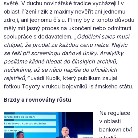
světě. V duchu novinářské tradice vycházejí i v
oblasti řízení rizik z maximy nevěřit ani jednomu
zdroji, ani jednomu číslu. Firmy by z tohoto důvodu
měly mít jasný proces na ukončení nebo odmítnutí
spolupráce s dodavatelem.
„Oddělení sales musí
chápat, že prodat za každou cenu nelze. Nejvíc
se řeší při screeningu daňové úniky. Analytiky
posíláme klidně hledat do čínských archivů,
nečekáme, až se něco napíše do oficiálních
rejstříků,“
uvádí Kubík, který publikum zaujal
fotkou Toyoty v rukou bojovníků Islámského státu.
Brzdy a rovnováhy růstu
Na regulace
v oblasti
bankovnictví
a tudíž