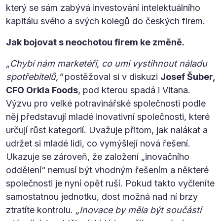
který se sám zabývá investování intelektuálního
kapitálu svého a svých kolegů do českých firem.
Jak bojovat s neochotou firem ke změně.
„Chybí nám marketéři, co umí vystihnout náladu
spotřebitelů,“
postěžoval si v diskuzi
Josef Šuber,
CFO Orkla Foods
, pod kterou spadá i Vitana.
Výzvu pro velké potravinářské společnosti podle
něj představují mladé inovativní společnosti, které
určují růst kategorií. Uvažuje přitom, jak nalákat a
udržet si mladé lidi, co vymýšlejí nová řešení.
Ukazuje se zároveň, že založení „inovačního
oddělení“ nemusí být vhodným řešením a některé
společnosti je nyní opět ruší. Pokud takto vyčleníte
samostatnou jednotku, dost možná nad ní brzy
ztratíte kontrolu.
„Inovace by měla být součástí