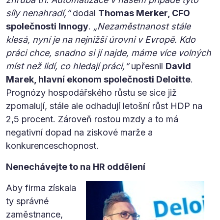
síly nenahradí,“
dodal
Thomas Merker, CFO
společnosti Innogy
.
„Nezaměstnanost stále
klesá, nyní je na nejnižší úrovni v Evropě. Kdo
práci chce, snadno si jí najde, máme více volných
míst než lidí, co hledají práci,“
upřesnil
David
Marek, hlavní ekonom společnosti Deloitte
.
Prognózy hospodářského růstu se sice již
zpomalují, stále ale odhadují letošní růst HDP na
2,5 procent. Zároveň rostou mzdy a to má
negativní dopad na ziskové marže a
konkurenceschopnost.
Nenechávejte to na HR oddělení
Aby firma získala
ty správné
zaměstnance,