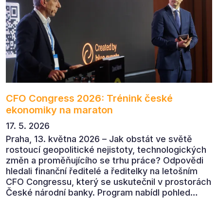
CFO Congress 2026: Trénink české
ekonomiky na maraton
17. 5. 2026
Praha, 13. května 2026 – Jak obstát ve světě
rostoucí geopolitické nejistoty, technologických
změn a proměňujícího se trhu práce? Odpovědi
hledali finanční ředitelé a ředitelky na letošním
CFO Congressu, který se uskutečnil v prostorách
České národní banky. Program nabídl pohled
předních ekonomů, podnikatelů i lídrů českého
byznysu na ekonomický vývoj, umělou inteligenci,