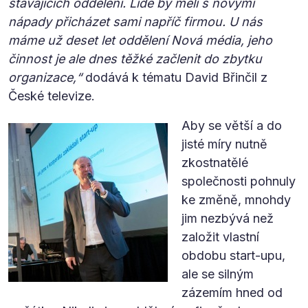
stávajících oddělení. Lidé by měli s novými
nápady přicházet sami napříč firmou. U nás
máme už deset let oddělení Nová média, jeho
činnost je ale dnes těžké začlenit do zbytku
organizace,“
dodává k tématu David Břinčil z
České televize.
Aby se větší a do
jisté míry nutně
zkostnatělé
společnosti pohnuly
ke změně, mnohdy
jim nezbývá než
založit vlastní
obdobu start-upu,
ale se silným
zázemím hned od