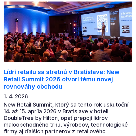
automatizaci, leadership i budoucnost role CFO.
Lídri retailu sa stretnú v Bratislave: New
Retail Summit 2026 otvorí tému novej
rovnováhy obchodu
1. 4. 2026
New Retail Summit, ktorý sa tento rok uskutoční
14. až 15. apríla 2026 v Bratislave v hoteli
DoubleTree by Hilton, opäť prepojí lídrov
maloobchodného trhu, výrobcov, technologické
firmy aj ďalších partnerov z retailového