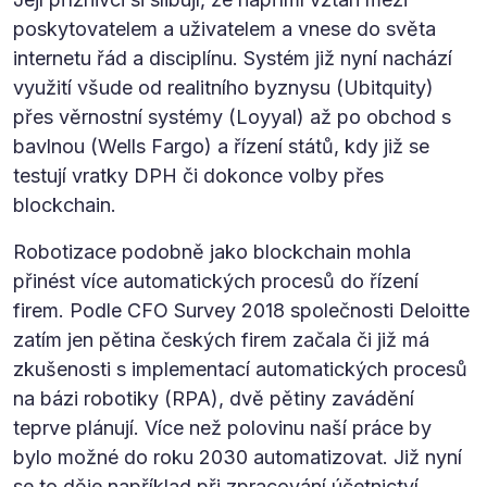
poskytovatelem a uživatelem a vnese do světa
internetu řád a disciplínu. Systém již nyní nachází
využití všude od realitního byznysu (Ubitquity)
přes věrnostní systémy (Loyyal) až po obchod s
bavlnou (Wells Fargo) a řízení států, kdy již se
testují vratky DPH či dokonce volby přes
blockchain.
Robotizace podobně jako blockchain mohla
přinést více automatických procesů do řízení
firem. Podle CFO Survey 2018 společnosti Deloitte
zatím jen pětina českých firem začala či již má
zkušenosti s implementací automatických procesů
na bázi robotiky (RPA), dvě pětiny zavádění
teprve plánují. Více než polovinu naší práce by
bylo možné do roku 2030 automatizovat. Již nyní
se to děje například při zpracování účetnictví