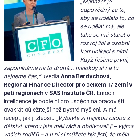
„Manažer je
odpovědný za to,
aby se udělalo to, co
se udělat má, ale
také se má starat o
rozvoj lidí a osobní
komunikaci s nimi.
Když řešíme první,
zapomínáme na to druhé… málokdy si na to
nejdeme čas,“
uvedla
Anna Berdychová,
Regional Finance Director pro celkem 17 zemí v
pěti regionech v SAS Institute ČR
. Emoční
inteligence je podle ní pro úspěch na pracovišti
dvakrát důležitější než bystré myšlení. A má
recept, jak ji zlepšit.
„Vybavte si nějakou osobu z
dětství, kterou jste měli rádi a obdivovali ji – vyjma
vašich rodičů – a u ní si můžete být jistí, že měla