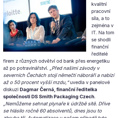
kvalitní
pracovní
síla, a to
zejména v
IT. Na tom
se shodli
finanční
ředitelé
firem z různých odvětví od bank přes energetiku
až po potravinářství.
„Před našimi závody v
severních Čechách stojí němečtí náboráři a nabízí
až o 50 procent vyšší mzdu,“
uvedla v panelové
diskuzi
Dagmar Černá, finanční ředitelka
společnosti DS Smith Packaging Czech
.
„Nemůžeme sehnat plynaře k údržbě sítě. Dříve
se hlásilo ročně 60 absolventů, dnes jsou to
zhruba tři. Automatizace v našem případě tyto