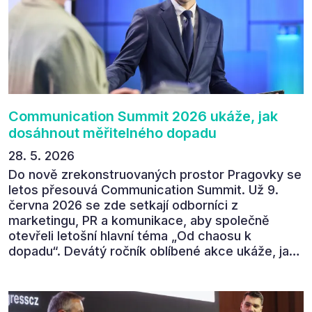
Communication Summit jeden z 330 účastníků ve
své zpětné vazbě. Ta potvrdila, co bylo slyšet i
cítit po celý 9. červen v Pragovce – že ročník s
tématem „Od chaosu k dopadu“ se skutečně
povedl.
Communication Summit 2026 ukáže, jak
dosáhnout měřitelného dopadu
28. 5. 2026
Do nově zrekonstruovaných prostor Pragovky se
letos přesouvá Communication Summit. Už 9.
června 2026 se zde setkají odborníci z
marketingu, PR a komunikace, aby společně
otevřeli letošní hlavní téma „Od chaosu k
dopadu“. Devátý ročník oblíbené akce ukáže, jak
v dnešním přehlceném prostředí vytvářet
komunikaci s měřitelným dopadem.