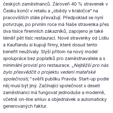
českých zaměstnanců. Zároveň 40 % stravenek v
Česku končí v retailu a „obědy v krabičce“ na
pracovištích stále převažují. Předpoklad se nyní
potvrzuje, po prvním roce má Naše stravenka přes
dva tisíce firemních zákazníků, zapojeno je také
téměř pět tisíc restaurací. Nové stravenky od Lidlu
a Kauflandu si kupují firmy, které dosud tento
benefit neužívaly. Slyší přitom na nový model
spolupráce bez poplatků pro zaměstnavatele a s
minimální provizí pro restaurace.
„Nejtěžší pro nás
bylo přesvědčit o projektu vedení mateřské
společnosti,“
svěřil publiku Pravda. Start-up podle
něj musí být jiný. Začínající společnost s deseti
zaměstnanci má fungovat jednoduše a moderně,
včetně on-line smluv a objednávek a automaticky
generovaných faktur.