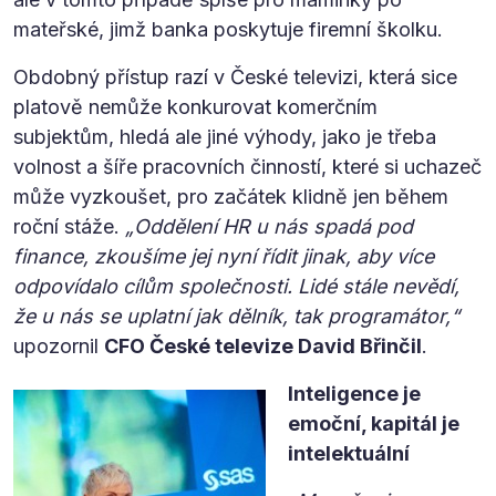
mateřské, jimž banka poskytuje firemní školku.
Obdobný přístup razí v České televizi, která sice
platově nemůže konkurovat komerčním
subjektům, hledá ale jiné výhody, jako je třeba
volnost a šíře pracovních činností, které si uchazeč
může vyzkoušet, pro začátek klidně jen během
roční stáže.
„Oddělení HR u nás spadá pod
finance, zkoušíme jej nyní řídit jinak, aby více
odpovídalo cílům společnosti. Lidé stále nevědí,
že u nás se uplatní jak dělník, tak programátor,“
upozornil
CFO České televize David Břinčil
.
Inteligence je
emoční, kapitál je
intelektuální