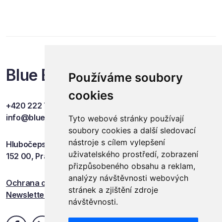
Blue Events
Používáme soubory
cookies
+420 222 749 841
info@blueevents.eu
Tyto webové stránky používají
soubory cookies a další sledovací
nástroje s cílem vylepšení
Hlubočepská 701/38c
uživatelského prostředí, zobrazení
152 00, Praha 5
přizpůsobeného obsahu a reklam,
analýzy návštěvnosti webových
Ochrana osobních údajů
stránek a zjištění zdroje
Newsletter
návštěvnosti.