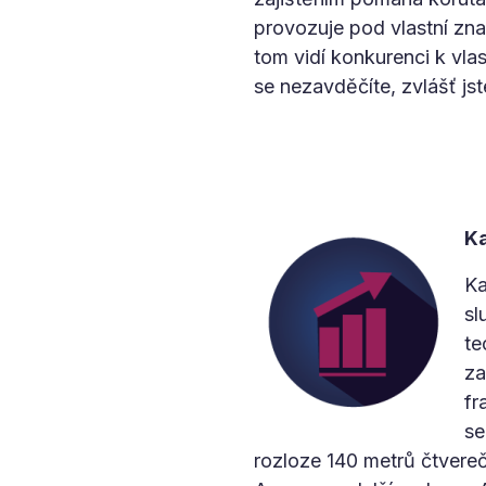
provozuje pod vlastní zna
tom vidí konkurenci k vla
se nezavděčíte, zvlášť js
Ka
Ka
sl
te
za
fr
se
rozloze 140 metrů čtvere