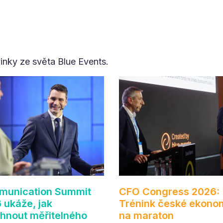
vinky ze světa Blue Events.
unication Summit
CFO Congress 2026:
 ukáže, jak
Trénink české ekono
hnout měřitelného
na maraton