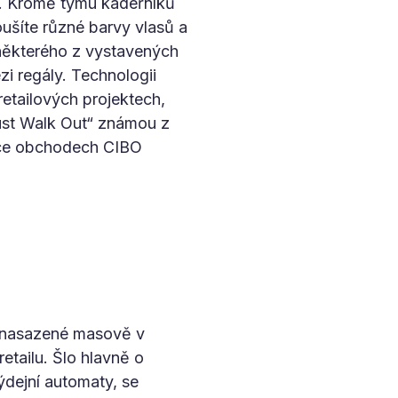
u. Kromě týmu kadeřníků
koušíte různé barvy vlasů a
 některého z vystavených
i regály. Technologii
retailových projektech,
Just Walk Out“ známou z
ence obchodech CIBO
e nasazené masově v
etailu. Šlo hlavně o
ýdejní automaty, se