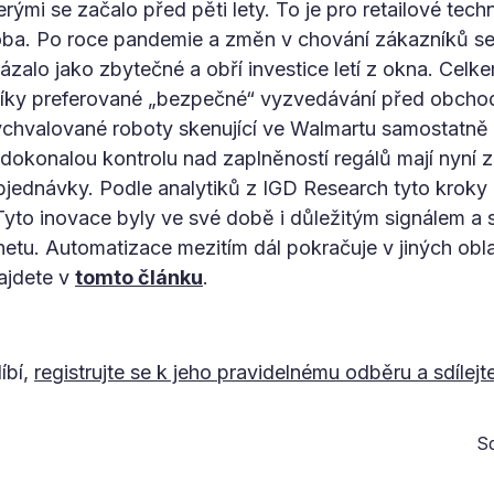
erými se začalo před pěti lety. To je pro retailové tec
ba. Po roce pandemie a změn v chování zákazníků se t
ázalo jako zbytečné a obří investice letí z okna. Celk
zníky preferované „bezpečné“ vyzvedávání před obcho
ychvalované roboty skenující ve Walmartu samostatně r
ř dokonalou kontrolu nad zaplněností regálů mají nyní 
bjednávky. Podle analytiků z IGD Research tyto kroky
Tyto inovace byly ve své době i důležitým signálem 
netu. Automatizace mezitím dál pokračuje v jiných oblas
najdete v
tomto článku
.
íbí,
registrujte se k jeho pravidelnému odběru a sdílejt
Sd