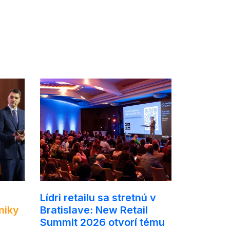
Lídri retailu sa stretnú v
miky
Bratislave: New Retail
Summit 2026 otvorí tému