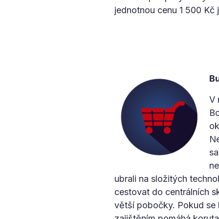
jednotnou cenu 1 500 Kč j
B
V 
Bo
ok
Ne
sa
ne
ubrali na složitých techn
cestovat do centrálních sk
větší pobočky. Pokud se 
zajištěním pomáhá koruta