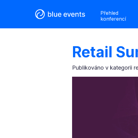
Přehled
konferencí
Retail S
Publikováno v kategorii
r