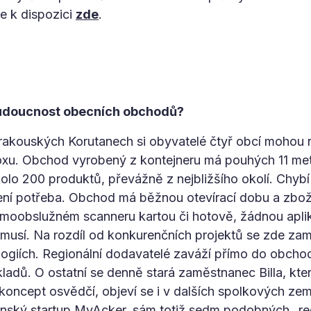
e k dispozici
zde
.
udoucnost obecních obchodů?
rakouských Korutanech si obyvatelé čtyř obcí mohou no
xu. Obchod vyrobený z kontejneru má pouhých 11 metr
olo 200 produktů, převážně z nejbližšího okolí. Chybí
ní potřeba. Obchod má běžnou otevírací dobu a zboží
moobslužném scanneru kartou či hotově, žádnou aplik
musí. Na rozdíl od konkurenčních projektů se zde zamě
ologiích. Regionální dodavatelé zaváží přímo do obcho
ladů. O ostatní se denně stará zaměstnanec Billa, kter
koncept osvědčí, objeví se i v dalších spolkových ze
nský startup MyAcker, sám totiž sedm podobných „re