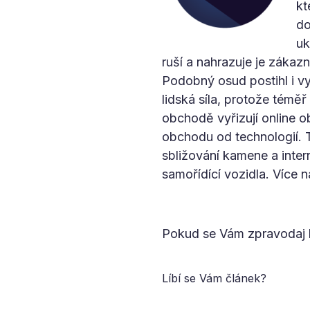
kt
do
uk
ruší a nahrazuje je záka
Podobný osud postihl i v
lidská síla, protože témě
obchodě vyřizují online o
obchodu od technologií. 
sbližování kamene a inter
samořídící vozidla. Více 
Pokud se Vám zpravodaj l
Líbí se Vám článek?