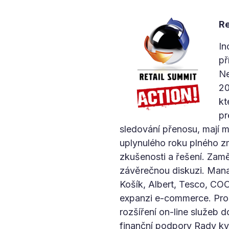
Re
In
př
Ne
20
kt
pr
sledování přenosu, mají 
uplynulého roku plného z
zkušenosti a řešení. Zam
závěrečnou diskuzi. Manaž
Košík, Albert, Tesco, CO
expanzi e-commerce. Pro
rozšíření on-line služeb d
finanční podpory Rady kv