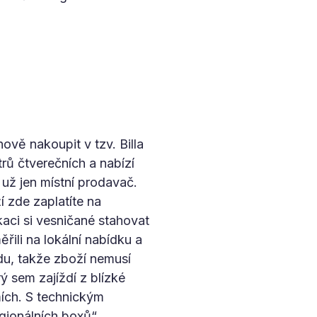
vě nakoupit v tzv. Billa
ů čtverečních a nabízí
 už jen místní prodavač.
 zde zaplatíte na
aci si vesničané stahovat
řili na lokální nabídku a
du, takže zboží nemusí
ý sem zajíždí z blízké
mích. S technickým
gionálních boxů“