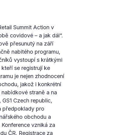
Retail Summit Action v
bě covidové – a jak dál“.
ově přesunutý na září
mačně nabitého programu,
níků vystoupí s krátkými
teří se registrují ke
gramu je nejen zhodnocení
chodu, jakož i konkrétní
 nabídkové straně a na
, GS1 Czech republic,
 a předpoklady pro
inářského obchodu a
u. Konference vzniká za
odu ČR. Registrace za