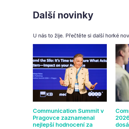
Další novinky
U nás to žije. Přečtěte si další horké no
Communication Summit v
Comm
Pragovce zaznamenal
2026
nejlepší hodnocení za
dosá