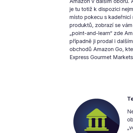
Amazon v dalším oboru. A
je tu totiž k dispozici ne
místo pokecu s kadeřnicí
produktů, zobrazí se vám 
„point-and-learn“ zde Amaz
případně ji prodal i dalš
obchodů Amazon Go, ktero
Express Gourmet Markets
Te
Ne
ob
„v