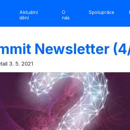
Aktuální
O
Spolupráce
dění
nás
ummit Newsletter (4
etail 3. 5. 2021