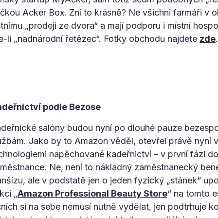
čkou Acker Box. Zní to krásně? Ne všichni farmáři v oko
stnímu „prodeji ze dvora“ a mají podporu i místní hos
te-li „nadnárodní řetězec“. Fotky obchodu najdete
zde
.
deřnictví podle Bezose
deřnické salóny budou nyní po dlouhé pauze bezespor
užbám. Jako by to Amazon věděl, otevřel právě nyní
chnologiemi napěchované kadeřnictví – v první fázi do
městnance. Ne, není to nákladný zaměstnanecký benef
anšízu, ale v podstatě jen o jeden fyzický „stánek“ up
kci „
Amazon Professional Beauty Store
“ na tomto 
čních si na sebe nemusí nutně vydělat, jen podtrhuje 