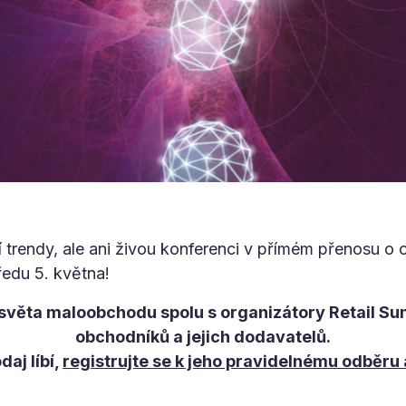
ní trendy, ale ani živou konferenci v přímém přenosu o
ředu 5. května!
 světa maloobchodu spolu s organizátory Retail Su
obchodníků a jejich dodavatelů.
aj líbí,
registrujte se k jeho pravidelnému odběru a