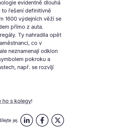
hnologie evidentně dlouhá
o řešení definitivně
em 1600 výdejních věží se
dem přímo z auta.
egály. Ty nahradila opět
zaměstnanci, co v
 ale neznamenají odklon
a symbolem pokroku a
tech, např. se rozvíjí
e ho s kolegy
!
ílejte jej