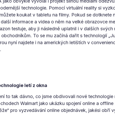
 jako obvykle vyvolal i projekt silnou mediální odezv
jmodernější technologie. Pomocí virtuální reality si vyz
 můžete koukat v tabletu na filmy. Pokud se dotknete
další informace a videa o něm na velké obrazovce mez
on testuje, aby ji následně uplatnil i v dalších svých 
ím obchodníkům. To se mu začíná dařit s technologií „
u nyní najdete i na amerických letištích v conveni
.
chnologie letí z okna
ní to tak dávno, co jsme obdivovali nové technologi
chodech Walmart jako ukázku spojení online a offline r
ěže“ pro vyzvedávání online objednávek, jakési obří v