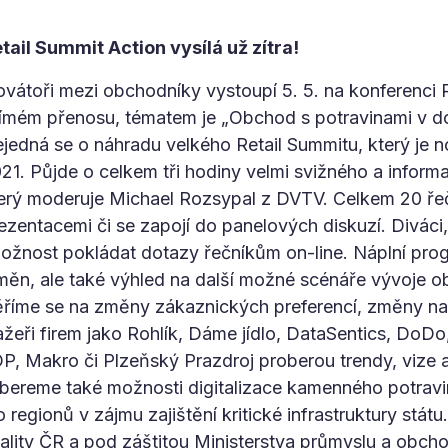
tail Summit Action vysílá už zítra!
ovátoři mezi obchodníky vystoupí 5. 5. na konferenci 
ímém přenosu, tématem je „Obchod s potravinami v do
jedná se o náhradu velkého Retail Summitu, který je n
21. Půjde o celkem tři hodiny velmi svižného a infor
erý moderuje Michael Rozsypal z DVTV. Celkem 20 řeč
ezentacemi či se zapojí do panelových diskuzí. Diváci, k
možnost pokládat dotazy řečníkům on-line. Náplní pro
měn, ale také výhled na další možné scénáře vývoje ob
ěříme se na změny zákaznických preferencí, změny na
eři firem jako Rohlík, Dáme jídlo, DataSentics, DoDo
OP, Makro či Plzeňský Prazdroj proberou trendy, vize
bereme také možnosti digitalizace kamenného potrav
o regionů v zájmu zajištění kritické infrastruktury stát
ality ČR a pod záštitou Ministerstva průmyslu a obch