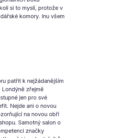
lí si to myslí, protože v
podářské komory. Inu všem
u patřit k nejžádanějším
 v Londýně zřejmě
stupné jen pro své
it. Nejde ani o novou
ozorňující na novou obří
eshopu. Samotný salon o
kompetenci značky