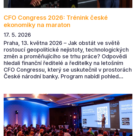
CFO Congress 2026: Trénink české
ekonomiky na maraton
17. 5. 2026
Praha, 13. května 2026 – Jak obstát ve světě
rostoucí geopolitické nejistoty, technologických
změn a proměňujícího se trhu práce? Odpovědi
hledali finanční ředitelé a ředitelky na letošním
CFO Congressu, který se uskutečnil v prostorách
České národní banky. Program nabídl pohled
předních ekonomů, podnikatelů i lídrů českého
byznysu na ekonomický vývoj, umělou inteligenci,
automatizaci, leadership i budoucnost role CFO.