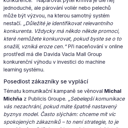
konkurence.“ Napárovat pytel krmiva je dle něj
jednoduché, ale párování voliér nebo pelechů
může být výzvou, na kterou samotný systém
nestačí.
„Důležité je identifikovat relevantního
konkurenta. Vždycky má někdo někde promoci,
které nemůžete konkurovat, pokud byste se o to
snažili, vzniká eroze cen.“
Při naceňování v online
prostředí má dle Davida Vacla Mall Group
konkurenční výhodu v investici do machine
learning systému.
Posedlost zákazníky se vyplácí
Tématu komunikační kampaně se věnoval
Michal
Michňa
z Publicis Groupe.
„Sebelepší komunikace
vás nezachrání, pokud máte špatně nastavený
byznys model. Často slýchám: chceme mít víc
spokojených zákazníků – to není strategie, to je