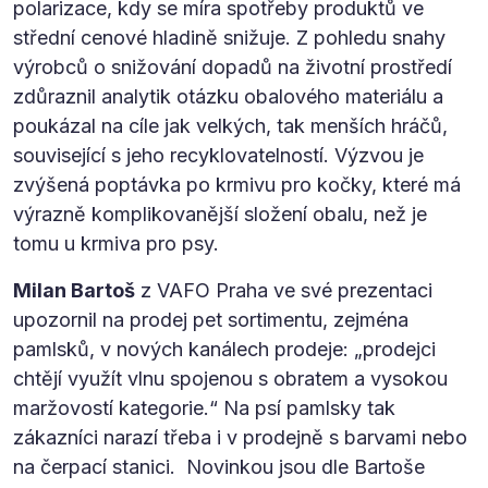
polarizace, kdy se míra spotřeby produktů ve
střední cenové hladině snižuje. Z pohledu snahy
výrobců o snižování dopadů na životní prostředí
zdůraznil analytik otázku obalového materiálu a
poukázal na cíle jak velkých, tak menších hráčů,
související s jeho recyklovatelností. Výzvou je
zvýšená poptávka po krmivu pro kočky, které má
výrazně komplikovanější složení obalu, než je
tomu u krmiva pro psy.
Milan Bartoš
z VAFO Praha ve své prezentaci
upozornil na prodej pet sortimentu, zejména
pamlsků, v nových kanálech prodeje: „prodejci
chtějí využít vlnu spojenou s obratem a vysokou
maržovostí kategorie.“ Na psí pamlsky tak
zákazníci narazí třeba i v prodejně s barvami nebo
na čerpací stanici. Novinkou jsou dle Bartoše