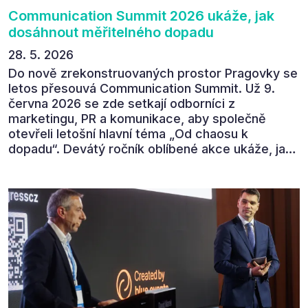
Communication Summit 2026 ukáže, jak
dosáhnout měřitelného dopadu
28. 5. 2026
Do nově zrekonstruovaných prostor Pragovky se
letos přesouvá Communication Summit. Už 9.
června 2026 se zde setkají odborníci z
marketingu, PR a komunikace, aby společně
otevřeli letošní hlavní téma „Od chaosu k
dopadu“. Devátý ročník oblíbené akce ukáže, jak
v dnešním přehlceném prostředí vytvářet
komunikaci s měřitelným dopadem.