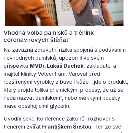
Vhodná volba pamlsků a trénink
coronavirových štěňat
Na závažná zdravotní rizika spojená s podáváním
nevhodných pamlsků, upozornil ve svém
příspěvku
MVDr. Lukáš Duchek
, zakladatel a
majitel kliniky Vetcentrum. Varoval před
rozšířenými výrobky z buvolí kůže: „jde o produkt,
který projde tolika chemickými procesy, že už se
nedá nazvat pamlskem“, nebo měkkými kousky
masa obsahujícími glycerin.
Úvodní sekci konference zakončil rozhovor s
trenérem zvířat
Františkem Šustou
. Ten ze své