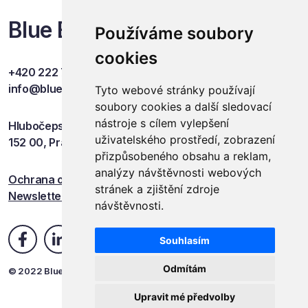
Blue Events
Používáme soubory
cookies
+420 222 749 841
info@blueevents.eu
Tyto webové stránky používají
soubory cookies a další sledovací
nástroje s cílem vylepšení
Hlubočepská 701/38c
uživatelského prostředí, zobrazení
152 00, Praha 5
přizpůsobeného obsahu a reklam,
analýzy návštěvnosti webových
Ochrana osobních údajů
stránek a zjištění zdroje
Newsletter
návštěvnosti.
Souhlasím
Odmítám
© 2022 Blue Events
Upravit mé předvolby