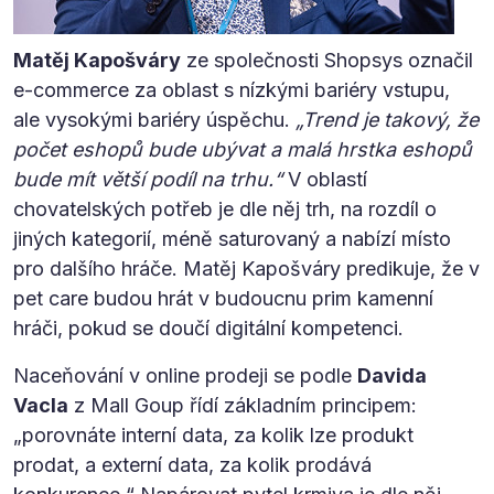
Matěj Kapošváry
ze společnosti Shopsys označil
e-commerce za oblast s nízkými bariéry vstupu,
ale vysokými bariéry úspěchu.
„Trend je takový, že
počet eshopů bude ubývat a malá hrstka eshopů
bude mít větší podíl na trhu.“
V oblastí
chovatelských potřeb je dle něj trh, na rozdíl o
jiných kategorií, méně saturovaný a nabízí místo
pro dalšího hráče. Matěj Kapošváry predikuje, že v
pet care budou hrát v budoucnu prim kamenní
hráči, pokud se doučí digitální kompetenci.
Naceňování v online prodeji se podle
Davida
Vacla
z Mall Goup řídí základním principem:
„porovnáte interní data, za kolik lze produkt
prodat, a externí data, za kolik prodává