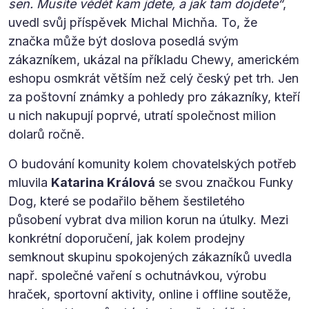
sen. Musíte vědět kam jdete, a jak tam dojdete“
,
uvedl svůj příspěvek Michal Michňa. To, že
značka může být doslova posedlá svým
zákazníkem, ukázal na příkladu Chewy, americkém
eshopu osmkrát větším než celý český pet trh. Jen
za poštovní známky a pohledy pro zákazníky, kteří
u nich nakupují poprvé, utratí společnost milion
dolarů ročně.
O budování komunity kolem chovatelských potřeb
mluvila
Katarina Králová
se svou značkou Funky
Dog, které se podařilo během šestiletého
působení vybrat dva milion korun na útulky. Mezi
konkrétní doporučení, jak kolem prodejny
semknout skupinu spokojených zákazníků uvedla
např. společné vaření s ochutnávkou, výrobu
hraček, sportovní aktivity, online i offline soutěže,