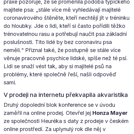
praxe pozoruje, že se proměnila podoba typického
majitele psa: „stále více mě vyhledávají majitelé
coronavirového štěněte, kteří nechtějí jít v tréninku
do hloubky. Jde o lidi, kteří si často pořídili těžko
trénovatelnou rasu a potřebují naučit psa základní
poslušnosti. Tito lidé by bez coronaviru psa
neměli.“ Přiznal také, že postupně se stále více
věnuje pracovně psychice lidské, spíše než té psí.
Lidi se snaží vést tak, aby si majitelé psů na
problémy, které společně řeší, našli odpověď
sami.
V prodeji na internetu překvapila akvaristika
Druhý dopolední blok konference se v úvodu
zaměřil na online prodej. Otevřel jej
Honza Mayer
ze společnosti Heuréka s daty z prodeje v českém
online prostředí. Za uplynulý rok dle něj v