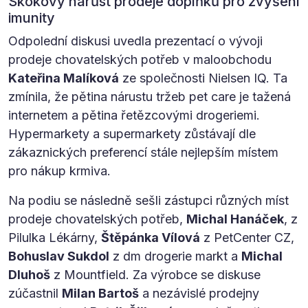
Skokový nárůst prodeje doplňků pro zvýšení
imunity
Odpolední diskusi uvedla prezentací o vývoji
prodeje chovatelských potřeb v maloobchodu
Kateřina Malíková
ze společnosti Nielsen IQ. Ta
zmínila, že pětina nárustu tržeb pet care je tažená
internetem a pětina řetězcovými drogeriemi.
Hypermarkety a supermarkety zůstávají dle
zákaznických preferencí stále nejlepším místem
pro nákup krmiva.
Na podiu se následně sešli zástupci různých míst
prodeje chovatelských potřeb,
Michal Hanáček
, z
Pilulka Lékárny,
Štěpánka Vílová
z PetCenter CZ,
Bohuslav Sukdol
z dm drogerie markt a
Michal
Dluhoš
z Mountfield. Za výrobce se diskuse
zúčastnil
Milan Bartoš
a nezávislé prodejny