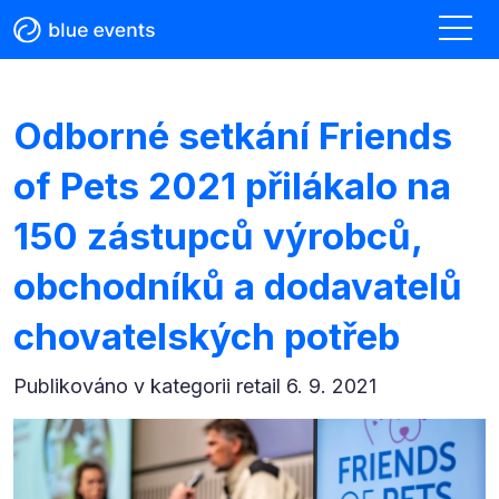
Odborné setkání Friends
of Pets 2021 přilákalo na
150 zástupců výrobců,
obchodníků a dodavatelů
chovatelských potřeb
Publikováno v kategorii
retail 6. 9. 2021