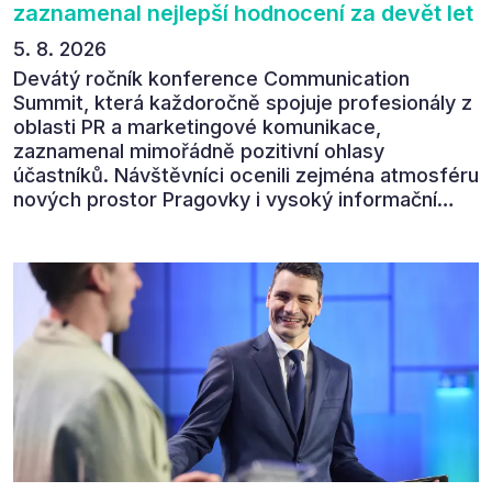
zaznamenal nejlepší hodnocení za devět let
5. 8. 2026
Devátý ročník konference Communication
Summit, která každoročně spojuje profesionály z
oblasti PR a marketingové komunikace,
zaznamenal mimořádně pozitivní ohlasy
účastníků. Návštěvníci ocenili zejména atmosféru
nových prostor Pragovky i vysoký informační
přínos programu. Celkem 90 % respondentů v
následném průzkumu uvedlo, že se plánuje
zúčastnit i příštího ročníku. „Příjemná konference,
výborný program, hezké prostory, Daniel Stach
absolutně nejlepší moderátor!!!“ Tak shrnul
Communication Summit jeden z 330 účastníků ve
své zpětné vazbě. Ta potvrdila, co bylo slyšet i
cítit po celý 9. červen v Pragovce – že ročník s
tématem „Od chaosu k dopadu“ se skutečně
povedl.