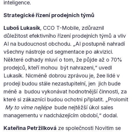
inteligence.
Strategické řízení prodejních týmů
Luboš Lukasík
, CCO T-Mobile, zdůraznil
důležitost efektivního řízení prodejních týmů a vliv
AI na budoucnost obchodu. „AI postupně nahradí
všechny nástroje od segmentace po akvizici.
Některé odhady mluví o tom, že půjde až o 70%
prodejců, kteří mohou být nahrazeni,“ uvedl
Lukasík. Nicméně dobrou zprávou je, žee lidé v
prodeji budou stále nezastupitelní, jen jich bude
méně a budou vykonávat hodnotnější činnosti, za
které si zákazníci budou ochotni připlatit. „Prolomit
My to víme nejlépe
bude nejtěžší úkol sales
managementu v nadcházejícím období,“ dodal.
Kateřina Petržilková
ze‎‎‎‎ společnosti Novitim se