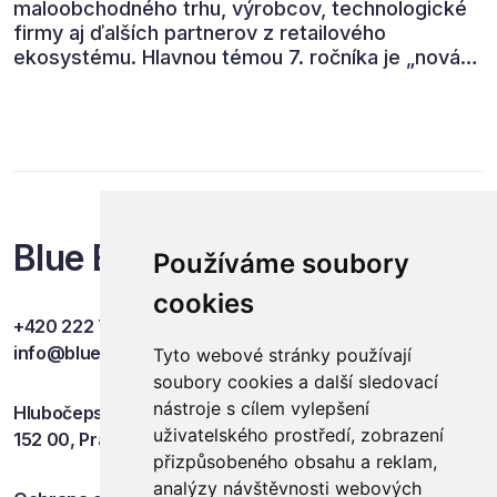
maloobchodného trhu, výrobcov, technologické
firmy aj ďalších partnerov z retailového
ekosystému. Hlavnou témou 7. ročníka je „nová
rovnováha obchodu“.
Blue Events
Používáme soubory
cookies
+420 222 749 841
info@blueevents.eu
Tyto webové stránky používají
soubory cookies a další sledovací
nástroje s cílem vylepšení
Hlubočepská 701/38c
uživatelského prostředí, zobrazení
152 00, Praha 5
přizpůsobeného obsahu a reklam,
analýzy návštěvnosti webových