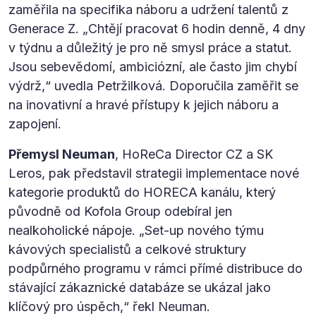
zaměřila na specifika náboru a udržení talentů z
Generace Z. „Chtějí pracovat 6 hodin denně, 4 dny
v týdnu a důležitý je pro ně smysl práce a statut.
Jsou sebevědomí, ambiciózní, ale často jim chybí
výdrž,“ uvedla Petržilková. Doporučila zaměřit se
na inovativní a hravé přístupy k jejich náboru a
zapojení.
Přemysl Neuman
, HoReCa Director CZ a SK
Leros, pak představil strategii implementace nové
kategorie produktů do HORECA kanálu, který
původně od Kofola Group odebíral jen
nealkoholické nápoje. „Set-up nového týmu
kávových specialistů a celkové struktury
podpůrného programu v rámci přímé distribuce do
stávající zákaznické databáze se ukázal jako
klíčový pro úspěch,“ řekl Neuman.