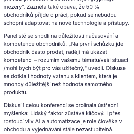
mezery“. Zazněla také obava, že 50 %
obchodníků přijde o práci, pokud se nebudou
schopni adaptovat na nové technologie a přístupy.
Panelisté se shodli na důležitosti načasování a
kompetence obchodníků. „Na první schůzku jde
obchodník často prodat, raději má ukázat
kompetenci – rozumím vašemu tématu/vaší situaci
/mohl bych být pro vás užitečný,“ uvedli. Diskuse
se dotkla i hodnoty vztahu s klientem, která je
mnohdy důležitější než hodnota samotného
produktu.
Diskusí i celou konferencí se prolínala ústřední
myšlenka: Lidský faktor zůstává klíčový. I přes
rostoucí vliv AI a automatizace je role člověka v
obchodu a vyjednávání stále nezastupitelná.