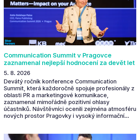
Communication Summit v Pragovce
zaznamenal nejlepší hodnocení za devět let
5. 8. 2026
Devátý ročník konference Communication
Summit, která každoročně spojuje profesionály z
oblasti PR a marketingové komunikace,
zaznamenal mimořádně pozitivní ohlasy
účastníků. Návštěvníci ocenili zejména atmosféru
nových prostor Pragovky i vysoký informační
přínos programu. Celkem 90 % respondentů v
následném průzkumu uvedlo, že se plánuje
zúčastnit i příštího ročníku. „Příjemná konference,