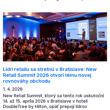
předních ekonomů, podnikatelů i lídrů českého
byznysu na ekonomický vývoj, umělou inteligenci,
automatizaci, leadership i budoucnost role CFO.
Lídri retailu sa stretnú v Bratislave: New
Retail Summit 2026 otvorí tému novej
rovnováhy obchodu
1. 4. 2026
New Retail Summit, ktorý sa tento rok uskutoční
14. až 15. apríla 2026 v Bratislave v hoteli
DoubleTree by Hilton, opäť prepojí lídrov