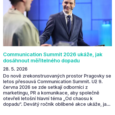
výborný program, hezké prostory, Daniel Stach
absolutně nejlepší moderátor!!!“ Tak shrnul
Communication Summit jeden z 330 účastníků ve
své zpětné vazbě. Ta potvrdila, co bylo slyšet i
cítit po celý 9. červen v Pragovce – že ročník s
tématem „Od chaosu k dopadu“ se skutečně
povedl.
Communication Summit 2026 ukáže, jak
dosáhnout měřitelného dopadu
28. 5. 2026
Do nově zrekonstruovaných prostor Pragovky se
letos přesouvá Communication Summit. Už 9.
června 2026 se zde setkají odborníci z
marketingu, PR a komunikace, aby společně
otevřeli letošní hlavní téma „Od chaosu k
dopadu“. Devátý ročník oblíbené akce ukáže, jak
v dnešním přehlceném prostředí vytvářet