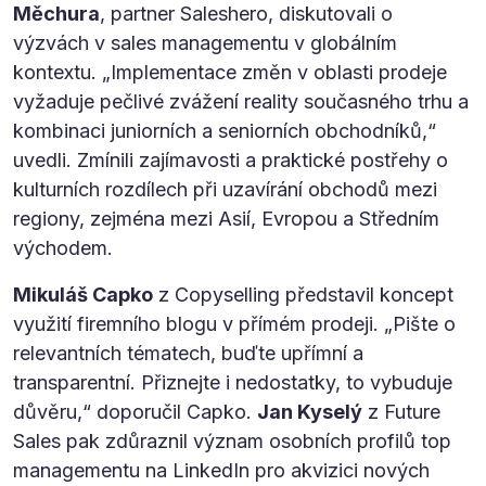
Měchura
, partner Saleshero, diskutovali o
výzvách v sales managementu v globálním
kontextu. „Implementace změn v oblasti prodeje
vyžaduje pečlivé zvážení reality současného trhu a
kombinaci juniorních a seniorních obchodníků,“
uvedli. Zmínili zajímavosti a praktické postřehy o
kulturních rozdílech při uzavírání obchodů mezi
regiony, zejména mezi Asií, Evropou a Středním
východem.
Mikuláš Capko
z Copyselling představil koncept
využití firemního blogu v přímém prodeji. „Pište o
relevantních tématech, buďte upřímní a
transparentní. Přiznejte i nedostatky, to vybuduje
důvěru,“ doporučil Capko.
Jan Kyselý
z Future
Sales pak zdůraznil význam osobních profilů top
managementu na LinkedIn pro akvizici nových