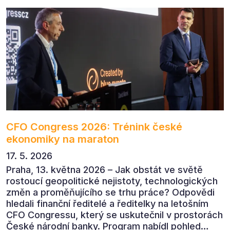
komunikaci s měřitelným dopadem.
CFO Congress 2026: Trénink české
ekonomiky na maraton
17. 5. 2026
Praha, 13. května 2026 – Jak obstát ve světě
rostoucí geopolitické nejistoty, technologických
změn a proměňujícího se trhu práce? Odpovědi
hledali finanční ředitelé a ředitelky na letošním
CFO Congressu, který se uskutečnil v prostorách
České národní banky. Program nabídl pohled