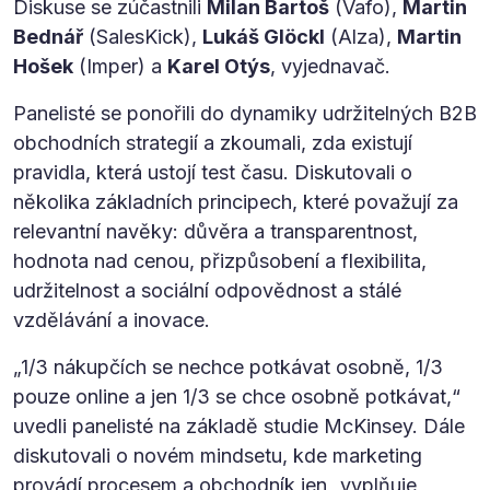
Diskuse se zúčastnili
Milan Bartoš
(Vafo),
Martin
Bednář
(SalesKick),
Lukáš Glöckl
(Alza),
Martin
Hošek
(Imper) a
Karel Otýs
, vyjednavač.
Panelisté se ponořili do dynamiky udržitelných B2B
obchodních strategií a zkoumali, zda existují
pravidla, která ustojí test času. Diskutovali o
několika základních principech, které považují za
relevantní navěky: důvěra a transparentnost,
hodnota nad cenou, přizpůsobení a flexibilita,
udržitelnost a sociální odpovědnost a stálé
vzdělávání a inovace.
„1/3 nákupčích se nechce potkávat osobně, 1/3
pouze online a jen 1/3 se chce osobně potkávat,“
uvedli panelisté na základě studie McKinsey. Dále
diskutovali o novém mindsetu, kde marketing
provádí procesem a obchodník jen „vyplňuje