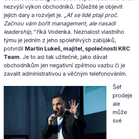
nezvýší výkon obchodníků. Důležité je objevit
jejich dary a rozvíjet je.
„Ať se lidé ptají proč.
Začnou vám bořit management, ale nasadí
leadership,“
říká Vodenka. Neznalost vlastního
týmu je jedním z jeho spolehlivých zabijáků,
potvrdil
Martin Lukeš, majitel, společnosti KRC
Team
. Je to asi tak užitečné, jako dávat
obchodníkům jen negativní zpětnou vazbu či je
zavalit administrativou a věčným telefonováním.
Šéf
prodeje
ale
může
své