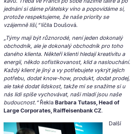
kávu. Třeba ve Francii po sobě házíme talíře a po
jednání si dáme přátelsky víno a popovídáme si,
protože respektujeme, že naše priority se
vzájemně liší,“
líčila Doušová.
„Týmy mají být různorodé, není jeden dokonalý
obchodník, ale je dokonalý obchodník pro toho
daného klienta. Někteří klienti hledají kreativitu a
energii, někdo sofistikovanost, klid a naslouchání.
Každý klient je jiný a vy potřebujete vykrýt jejich
potřebu, dodat know-how, produkt, dodat prodej,
ale také dodat lidskost, takže mi se snažíme si u
nás lidi spíše vychovávat, naši mladí jsou naše
budoucnost.“
Řekla
Barbara Tutass, Head of
Large Corporates, Raiffeisenbank CZ
.
Další