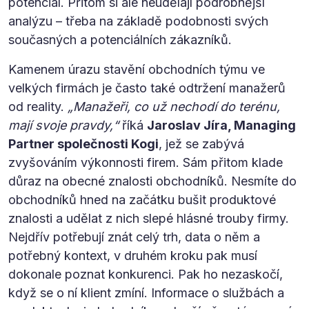
potenciál. Přitom si ale neudělají podrobnější
analýzu – třeba na základě podobnosti svých
současných a potenciálních zákazníků.
Kamenem úrazu stavění obchodních týmu ve
velkých firmách je často také odtržení manažerů
od reality.
„Manažeři, co už nechodí do terénu,
mají svoje pravdy,“
říká
Jaroslav Jíra, Managing
Partner společnosti Kogi
, jež se zabývá
zvyšováním výkonnosti firem. Sám přitom klade
důraz na obecné znalosti obchodníků. Nesmíte do
obchodníků hned na začátku bušit produktové
znalosti a udělat z nich slepé hlásné trouby firmy.
Nejdřív potřebují znát celý trh, data o něm a
potřebný kontext, v druhém kroku pak musí
dokonale poznat konkurenci. Pak ho nezaskočí,
když se o ní klient zmíní. Informace o službách a