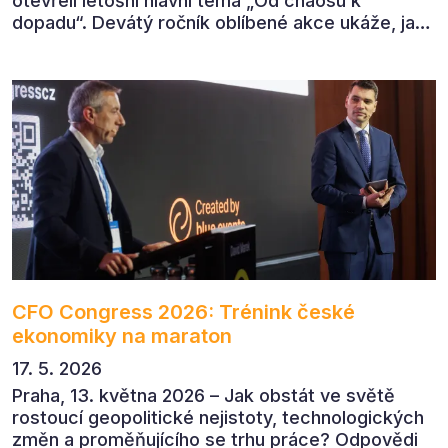
otevřeli letošní hlavní téma „Od chaosu k
dopadu“. Devátý ročník oblíbené akce ukáže, jak
v dnešním přehlceném prostředí vytvářet
komunikaci s měřitelným dopadem.
CFO Congress 2026: Trénink české
ekonomiky na maraton
17. 5. 2026
Praha, 13. května 2026 – Jak obstát ve světě
rostoucí geopolitické nejistoty, technologických
změn a proměňujícího se trhu práce? Odpovědi