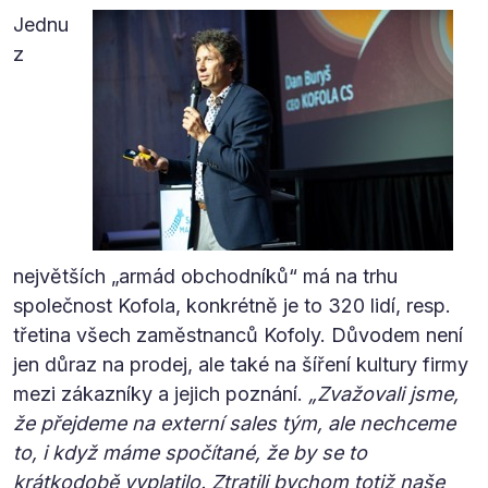
Jednu
z
největších „armád obchodníků“ má na trhu
společnost Kofola, konkrétně je to 320 lidí, resp.
třetina všech zaměstnanců Kofoly. Důvodem není
jen důraz na prodej, ale také na šíření kultury firmy
mezi zákazníky a jejich poznání.
„Zvažovali jsme,
že přejdeme na externí sales tým, ale nechceme
to, i když máme spočítané, že by se to
krátkodobě vyplatilo. Ztratili bychom totiž naše