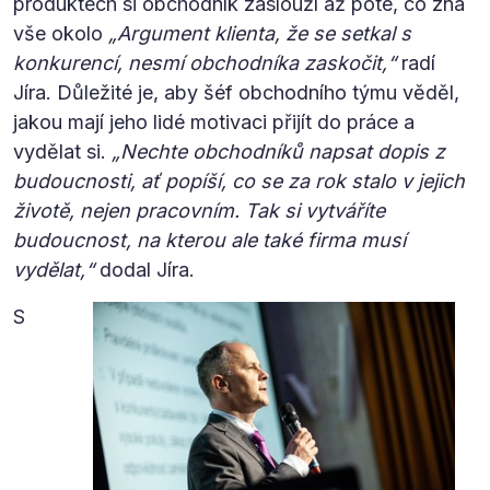
produktech si obchodník zaslouží až poté, co zná
vše okolo
„Argument klienta, že se setkal s
konkurencí, nesmí obchodníka zaskočit,“
radí
Jíra. Důležité je, aby šéf obchodního týmu věděl,
jakou mají jeho lidé motivaci přijít do práce a
vydělat si.
„Nechte obchodníků napsat dopis z
budoucnosti, ať popíší, co se za rok stalo v jejich
životě, nejen pracovním. Tak si vytváříte
budoucnost, na kterou ale také firma musí
vydělat,“
dodal Jíra.
S