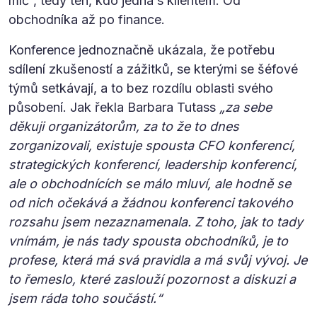
míč“, tedy ten, kdo jedná s klientem. Od
obchodníka až po finance.
Konference jednoznačně ukázala, že potřebu
sdílení zkušeností a zážitků, se kterými se šéfové
týmů setkávají, a to bez rozdílu oblasti svého
působení. Jak řekla Barbara Tutass
„za sebe
děkuji organizátorům, za to že to dnes
zorganizovali, existuje spousta CFO konferencí,
strategických konferencí, leadership konferencí,
ale o obchodnících se málo mluví, ale hodně se
od nich očekává a žádnou konferenci takového
rozsahu jsem nezaznamenala. Z toho, jak to tady
vnímám, je nás tady spousta obchodníků, je to
profese, která má svá pravidla a má svůj vývoj. Je
to řemeslo, které zaslouží pozornost a diskuzi a
jsem ráda toho součástí.“