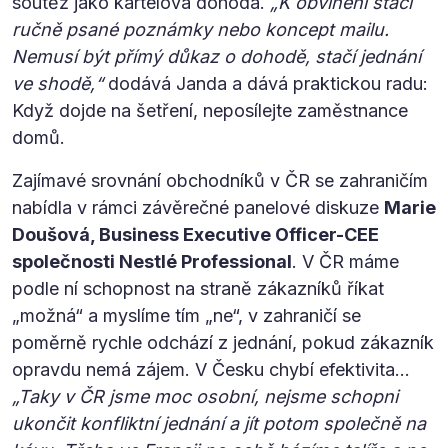
soutěž jako kartelová dohoda.
„K obvinění stačí
ručně psané poznámky nebo koncept mailu.
Nemusí být přímý důkaz o dohodě, stačí jednání
ve shodě,“
dodává Janda a dává praktickou radu:
Když dojde na šetření, neposílejte zaměstnance
domů.
Zajímavé srovnání obchodníků v ČR se zahraničím
nabídla v rámci závěrečné panelové diskuze
Marie
Doušová, Business Executive Officer-CEE
společnosti Nestlé Professional
. V ČR máme
podle ní schopnost na straně zákazníků říkat
„možná“ a myslíme tím „ne“, v zahraničí se
poměrně rychle odchází z jednání, pokud zákazník
opravdu nemá zájem. V Česku chybí efektivita…
„Taky v ČR jsme moc osobní, nejsme schopni
ukončit konfliktní jednání a jít potom společně na