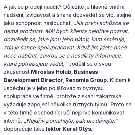
A jak se prodeji naučit? Důležité je hlavně vnitřní
nadšení, zvídavost a snaha dozvědět se víc, stejně
jako schopnost naslouchat.
„Na první schůzce se
nemá prodávat. Měl bych klienta nejdříve poznat,
dozvědět se, jaké jsou jeho plány, kam směruje,
zda je šance spolupracovat. Když jim jdete hned
něco nabízet, zavřou se a nesdílí ty informace,
které potřebujete vědět,“
podělil se o svou
zkušenost
Miroslav Holub, Business
Development Director, Renomia Group
. Klíčem k
úspěchu je v jeho pojišťovacím byznysu
spolupráce ve firmě, protože získání zákazníka
vyžaduje zapojení několika různých týmů. Proto se
v této firmě obchodníci učí nejprve komunikovat
interně.
„Nejdřív pomáhejte, pak prodávejte,“
doporučuje také
lektor Karel Otýs
.