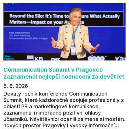
Communication Summit v Pragovce
zaznamenal nejlepší hodnocení za devět let
5. 8. 2026
Devátý ročník konference Communication
Summit, která každoročně spojuje profesionály z
oblasti PR a marketingové komunikace,
zaznamenal mimořádně pozitivní ohlasy
účastníků. Návštěvníci ocenili zejména atmosféru
nových prostor Pragovky i vysoký informační