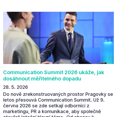
přínos programu. Celkem 90 % respondentů v
následném průzkumu uvedlo, že se plánuje
zúčastnit i příštího ročníku. „Příjemná konference,
výborný program, hezké prostory, Daniel Stach
absolutně nejlepší moderátor!!!“ Tak shrnul
Communication Summit jeden z 330 účastníků ve
své zpětné vazbě. Ta potvrdila, co bylo slyšet i
cítit po celý 9. červen v Pragovce – že ročník s
tématem „Od chaosu k dopadu“ se skutečně
povedl.
Communication Summit 2026 ukáže, jak
dosáhnout měřitelného dopadu
28. 5. 2026
Do nově zrekonstruovaných prostor Pragovky se
letos přesouvá Communication Summit. Už 9.
června 2026 se zde setkají odborníci z
marketingu, PR a komunikace, aby společně