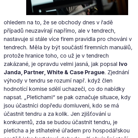
ohledem na to, že se obchody dnes v řadě
případů neuzavírají napřímo, ale v tendrech,
nastavuje si stále více firem pravidla pro chováni v
tendrech. Měla by být součástí firemních manuálů,
protože hranice toho, co už je v tendrech
zakázané, je opravdu velmi jasná, jak popsal
Ivo
Janda, Partner, White & Case Prague
. Zjednání
výhody v tendru se rozumí např. když člen
hodnotící komise sdělí uchazeči, co do nabídky
napsat. „Pletichami“ se pak označuje situace, kdy
jsou účastníci dopředu domluveni, kdo se má
účastnit tendru a za kolik. Jen zjišťování u
konkurentů, zda se budou účastnit tendru, je
pleticha a je stíhatelné úřadem pro hospodářskou