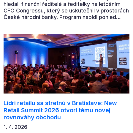
hledali finanční ředitelé a ředitelky na letošním
CFO Congressu, který se uskutečnil v prostorách
České národní banky. Program nabídl pohled
předních ekonomů, podnikatelů i lídrů českého
byznysu na ekonomický vývoj, umělou inteligenci,
automatizaci, leadership i budoucnost role CFO.
Lídri retailu sa stretnú v Bratislave: New
Retail Summit 2026 otvorí tému novej
rovnováhy obchodu
1. 4. 2026