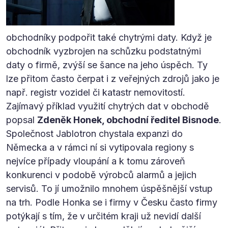
obchodníky podpořit také chytrými daty. Když je
obchodník vyzbrojen na schůzku podstatnými
daty o firmě, zvýší se šance na jeho úspěch. Ty
lze přitom často čerpat i z veřejných zdrojů jako je
např. registr vozidel či katastr nemovitostí.
Zajímavý příklad využití chytrých dat v obchodě
popsal
Zdeněk Honek, obchodní ředitel Bisnode
.
Společnost Jablotron chystala expanzi do
Německa a v rámci ní si vytipovala regiony s
nejvíce případy vloupání a k tomu zároveň
konkurenci v podobě výrobců alarmů a jejich
servisů. To jí umožnilo mnohem úspěšnější vstup
na trh. Podle Honka se i firmy v Česku často firmy
potýkají s tím, že v určitém kraji už nevidí další