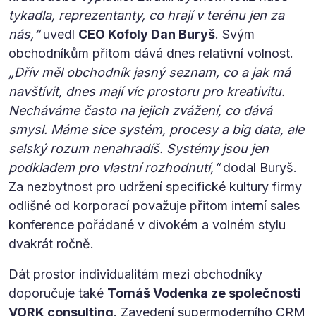
tykadla, reprezentanty, co hrají v terénu jen za
nás,“
uvedl
CEO Kofoly Dan Buryš
. Svým
obchodníkům přitom dává dnes relativní volnost.
„Dřív měl obchodník jasný seznam, co a jak má
navštívit, dnes mají víc prostoru pro kreativitu.
Necháváme často na jejich zvážení, co dává
smysl. Máme sice systém, procesy a big data, ale
selský rozum nenahradíš. Systémy jsou jen
podkladem pro vlastní rozhodnutí,“
dodal Buryš.
Za nezbytnost pro udržení specifické kultury firmy
odlišné od korporací považuje přitom interní sales
konference pořádané v divokém a volném stylu
dvakrát ročně.
Dát prostor individualitám mezi obchodníky
doporučuje také
Tomáš Vodenka ze společnosti
VORK consulting
. Zavedení supermoderního CRM