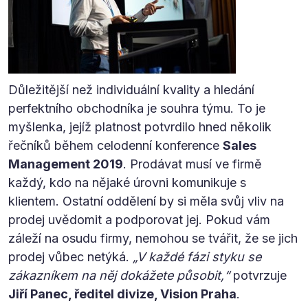
Důležitější než individuální kvality a hledání
perfektního obchodníka je souhra týmu. To je
myšlenka, jejíž platnost potvrdilo hned několik
řečníků během celodenní konference
Sales
Management 2019
. Prodávat musí ve firmě
každý, kdo na nějaké úrovni komunikuje s
klientem. Ostatní oddělení by si měla svůj vliv na
prodej uvědomit a podporovat jej. Pokud vám
záleží na osudu firmy, nemohou se tvářit, že se jich
prodej vůbec netýká.
„V každé fázi styku se
zákazníkem na něj dokážete působit,“
potvrzuje
Jiří Panec, ředitel divize, Vision Praha
.