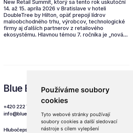
New Retail Summit, ktorý sa tento rok uskutoční
14. až 15. apríla 2026 v Bratislave v hoteli
DoubleTree by Hilton, opäť prepojí lídrov
maloobchodného trhu, výrobcov, technologické
firmy aj ďalších partnerov z retailového
ekosystému. Hlavnou témou 7. ročníka je „nová
rovnováha obchodu“.
Blue Events
Používáme soubory
cookies
+420 222 749 841
info@blueevents.eu
Tyto webové stránky používají
soubory cookies a další sledovací
nástroje s cílem vylepšení
Hlubočepská 701/38c