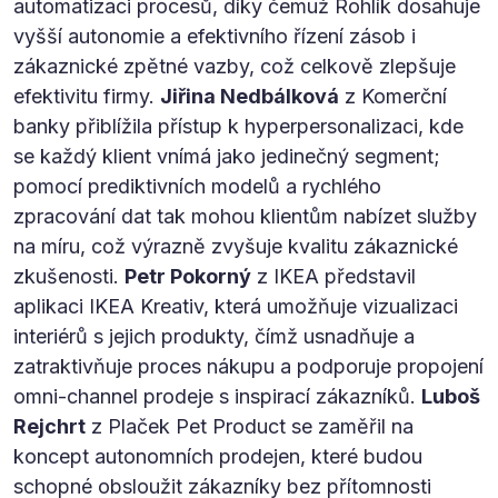
automatizaci procesů, díky čemuž Rohlík dosahuje
vyšší autonomie a efektivního řízení zásob i
zákaznické zpětné vazby, což celkově zlepšuje
efektivitu firmy.
Jiřina Nedbálková
z Komerční
banky přiblížila přístup k hyperpersonalizaci, kde
se každý klient vnímá jako jedinečný segment;
pomocí prediktivních modelů a rychlého
zpracování dat tak mohou klientům nabízet služby
na míru, což výrazně zvyšuje kvalitu zákaznické
zkušenosti.
Petr Pokorný
z IKEA představil
aplikaci IKEA Kreativ, která umožňuje vizualizaci
interiérů s jejich produkty, čímž usnadňuje a
zatraktivňuje proces nákupu a podporuje propojení
omni-channel prodeje s inspirací zákazníků.
Luboš
Rejchrt
z Plaček Pet Product se zaměřil na
koncept autonomních prodejen, které budou
schopné obsloužit zákazníky bez přítomnosti