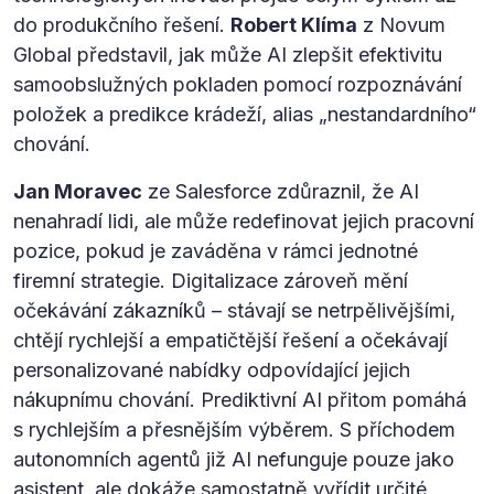
do produkčního řešení.
Robert Klíma
z Novum
Global představil, jak může AI zlepšit efektivitu
samoobslužných pokladen pomocí rozpoznávání
položek a predikce krádeží, alias „nestandardního“
chování.
Jan Moravec
ze Salesforce zdůraznil, že AI
nenahradí lidi, ale může redefinovat jejich pracovní
pozice, pokud je zaváděna v rámci jednotné
firemní strategie. Digitalizace zároveň mění
očekávání zákazníků – stávají se netrpělivějšími,
chtějí rychlejší a empatičtější řešení a očekávají
personalizované nabídky odpovídající jejich
nákupnímu chování. Prediktivní AI přitom pomáhá
s rychlejším a přesnějším výběrem. S příchodem
autonomních agentů již AI nefunguje pouze jako
asistent, ale dokáže samostatně vyřídit určité