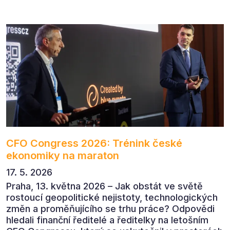
v dnešním přehlceném prostředí vytvářet
komunikaci s měřitelným dopadem.
CFO Congress 2026: Trénink české
ekonomiky na maraton
17. 5. 2026
Praha, 13. května 2026 – Jak obstát ve světě
rostoucí geopolitické nejistoty, technologických
změn a proměňujícího se trhu práce? Odpovědi
hledali finanční ředitelé a ředitelky na letošním