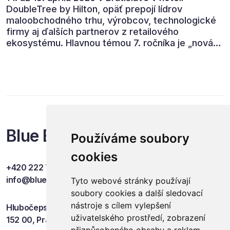
DoubleTree by Hilton, opäť prepojí lídrov
maloobchodného trhu, výrobcov, technologické
firmy aj ďalších partnerov z retailového
ekosystému. Hlavnou témou 7. ročníka je „nová
rovnováha obchodu“.
Blue Events
Používáme soubory
cookies
+420 222 749 841
info@blueevents.eu
Tyto webové stránky používají
soubory cookies a další sledovací
nástroje s cílem vylepšení
Hlubočepská 701/38c
uživatelského prostředí, zobrazení
152 00, Praha 5