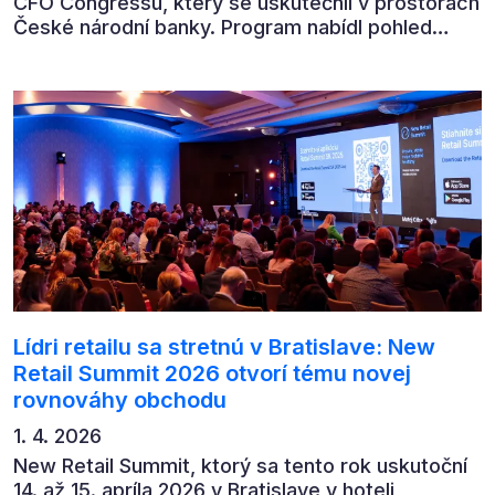
CFO Congressu, který se uskutečnil v prostorách
České národní banky. Program nabídl pohled
předních ekonomů, podnikatelů i lídrů českého
byznysu na ekonomický vývoj, umělou inteligenci,
automatizaci, leadership i budoucnost role CFO.
Lídri retailu sa stretnú v Bratislave: New
Retail Summit 2026 otvorí tému novej
rovnováhy obchodu
1. 4. 2026
New Retail Summit, ktorý sa tento rok uskutoční
14. až 15. apríla 2026 v Bratislave v hoteli