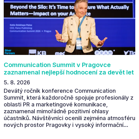
Communication Summit v Pragovce
zaznamenal nejlepší hodnocení za devět let
5. 8. 2026
Devátý ročník konference Communication
Summit, která každoročně spojuje profesionály z
oblasti PR a marketingové komunikace,
zaznamenal mimořádně pozitivní ohlasy
účastníků. Návštěvníci ocenili zejména atmosféru
nových prostor Pragovky i vysoký informační
přínos programu. Celkem 90 % respondentů v
následném průzkumu uvedlo, že se plánuje