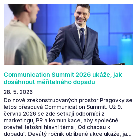
zúčastnit i příštího ročníku. „Příjemná konference,
výborný program, hezké prostory, Daniel Stach
absolutně nejlepší moderátor!!!“ Tak shrnul
Communication Summit jeden z 330 účastníků ve
své zpětné vazbě. Ta potvrdila, co bylo slyšet i
cítit po celý 9. červen v Pragovce – že ročník s
tématem „Od chaosu k dopadu“ se skutečně
povedl.
Communication Summit 2026 ukáže, jak
dosáhnout měřitelného dopadu
28. 5. 2026
Do nově zrekonstruovaných prostor Pragovky se
letos přesouvá Communication Summit. Už 9.
června 2026 se zde setkají odborníci z
marketingu, PR a komunikace, aby společně
otevřeli letošní hlavní téma „Od chaosu k
dopadu“. Devátý ročník oblíbené akce ukáže, jak