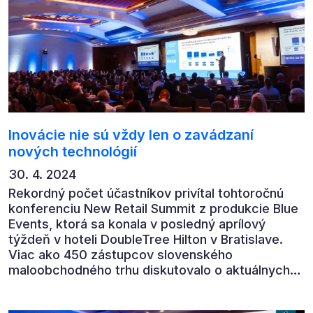
Inovácie nie sú vždy len o zavádzaní
nových technológií
30. 4. 2024
Rekordný počet účastníkov privítal tohtoročnú
konferenciu New Retail Summit z produkcie Blue
Events, ktorá sa konala v posledný aprílový
týždeň v hoteli DoubleTree Hilton v Bratislave.
Viac ako 450 zástupcov slovenského
maloobchodného trhu diskutovalo o aktuálnych
výzvach, trendoch a inováciách, ktoré môžu
pomôcť naštartovať zdravý a udržateľný rast.