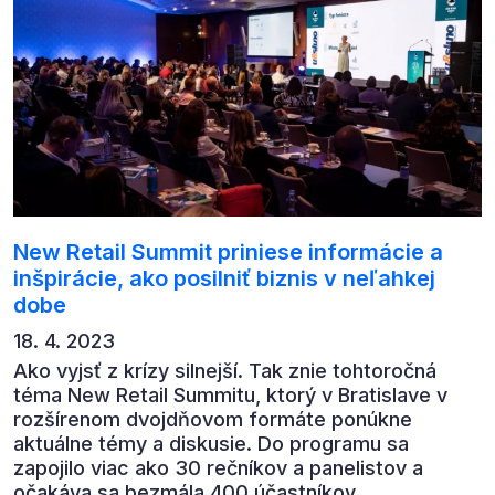
New Retail Summit priniese informácie a
inšpirácie, ako posilniť biznis v neľahkej
dobe
18. 4. 2023
Ako vyjsť z krízy silnejší. Tak znie tohtoročná
téma New Retail Summitu, ktorý v Bratislave v
rozšírenom dvojdňovom formáte ponúkne
aktuálne témy a diskusie. Do programu sa
zapojilo viac ako 30 rečníkov a panelistov a
očakáva sa bezmála 400 účastníkov.