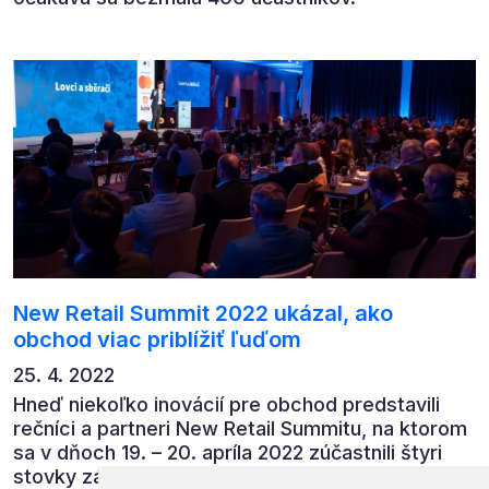
New Retail Summit 2022 ukázal, ako
obchod viac priblížiť ľuďom
25. 4. 2022
Hneď niekoľko inovácií pre obchod predstavili
rečníci a partneri New Retail Summitu, na ktorom
sa v dňoch 19. – 20. apríla 2022 zúčastnili štyri
stovky zástupcov obchodných a dodávateľských