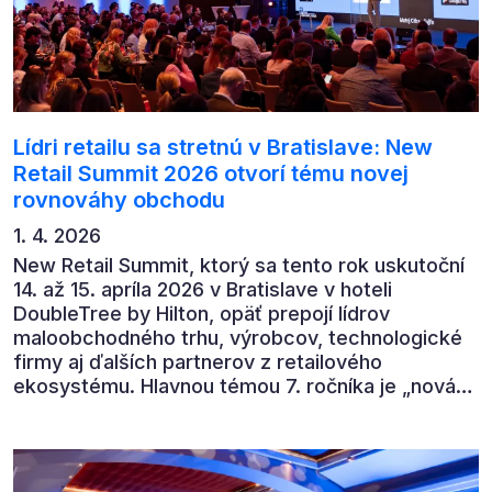
Lídri retailu sa stretnú v Bratislave: New
Retail Summit 2026 otvorí tému novej
rovnováhy obchodu
1. 4. 2026
New Retail Summit, ktorý sa tento rok uskutoční
14. až 15. apríla 2026 v Bratislave v hoteli
DoubleTree by Hilton, opäť prepojí lídrov
maloobchodného trhu, výrobcov, technologické
firmy aj ďalších partnerov z retailového
ekosystému. Hlavnou témou 7. ročníka je „nová
rovnováha obchodu“.