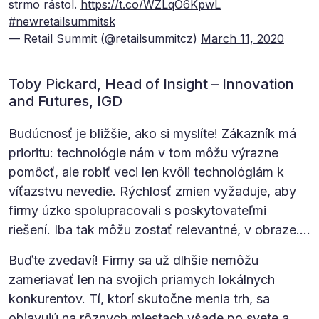
strmo rástol.
https://t.co/WZLqO6KpwL
#newretailsummitsk
— Retail Summit (@retailsummitcz)
March 11, 2020
Toby Pickard, Head of Insight – Innovation
and Futures, IGD
Budúcnosť je bližšie, ako si myslíte! Zákazník má
prioritu: technológie nám v tom môžu výrazne
pomôcť, ale robiť veci len kvôli technológiám k
víťazstvu nevedie. Rýchlosť zmien vyžaduje, aby
firmy úzko spolupracovali s poskytovateľmi
riešení. Iba tak môžu zostať relevantné, v obraze….
Buďte zvedaví! Firmy sa už dlhšie nemôžu
zameriavať len na svojich priamych lokálnych
konkurentov. Tí, ktorí skutočne menia trh, sa
objavujú na rôznych miestach všade po svete a