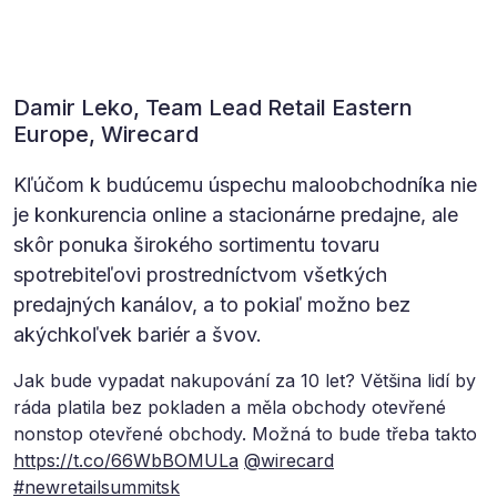
Damir Leko, Team Lead Retail Eastern
Europe, Wirecard
Kľúčom k budúcemu úspechu maloobchodníka nie
je konkurencia online a stacionárne predajne, ale
skôr ponuka širokého sortimentu tovaru
spotrebiteľovi prostredníctvom všetkých
predajných kanálov, a to pokiaľ možno bez
akýchkoľvek bariér a švov.
Jak bude vypadat nakupování za 10 let? Většina lidí by
ráda platila bez pokladen a měla obchody otevřené
nonstop otevřené obchody. Možná to bude třeba takto
https://t.co/66WbBOMULa
@wirecard
#newretailsummitsk