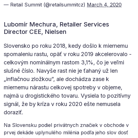
— Retail Summit (@retailsummitcz)
March 4, 2020
Lubomír Mechura, Retailer Services
Director CEE, Nielsen
Slovensko po roku 2018, kedy došlo k miernemu
spomaleniu rastu, opäť v roku 2019 akcelerovalo -
celkovým nominálnym rastom 3,1%, čo je veľmi
slušné číslo. Navyše rast nie je ťahaný už len
„inflačnou zložkou”, ale dochádza zase k
miernemu nárastu celkovej spotreby v objeme,
najmä u drogistického tovaru. Vysiela to pozitívny
signál, že by kríza v roku 2020 ešte nemusela
doraziť.
Na Slovensku podiel privátnych značiek v obchode v
prvej dekáde uplynulého milénia podľa jeho slov dosť