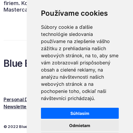
firiem. Konferencia spojená i s udelením cien
Mastercard Obchodník roka tak opäť potvrdila,
Používame cookies
že je najprestížnejším stretnutím obchodnej
branže na Slovensku. Ďalší ročník organizátori
Súbory cookie a ďalšie
plánujú v termíne 18. - 19. apríla 2023.
technológie sledovania
používame na zlepšenie vášho
zážitku z prehliadania našich
webových stránok, na to, aby sme
Blue Events
vám zobrazovali prispôsobený
obsah a cielené reklamy, na
analýzu návštevnosti našich
webových stránok a na
pochopenie toho, odkiaľ naši
návštevníci prichádzajú.
Personal Data Protection
Newsletter
Súhlasím
Odmietam
© 2022 Blue Events