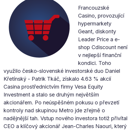
Francouzské
Casino, provozující
hypermarkety
Geant, diskonty
Leader Price a e-
shop Cdiscount není
v nejlepší finanční
kondici. Toho
využilo česko-slovenské investorské duo Daniel
Křetínský - Patrik Tkáč, získalo 4.63 % akcií
Casina prostřednictvím firmy Vesa Equity
Investment a stalo se druhým největším
akcionářem. Po neúspěšném pokusu o převzetí
kontroly nad skupinou Metro jde zřejmě o
nadějnější tah. Vstup nového investora totiž přivítal
CEO a klíčový akcionář Jean-Charles Naouri, který