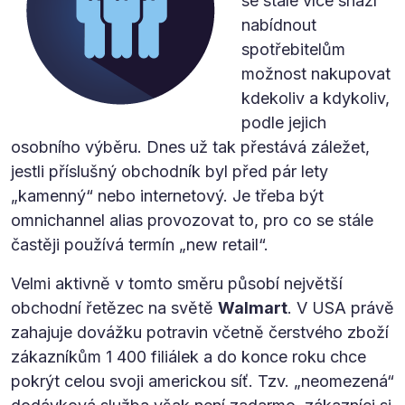
se stále více snaží
nabídnout
spotřebitelům
možnost nakupovat
kdekoliv a kdykoliv,
podle jejich
osobního výběru. Dnes už tak přestává záležet,
jestli příslušný obchodník byl před pár lety
„kamenný“ nebo internetový. Je třeba být
omnichannel alias provozovat to, pro co se stále
častěji používá termín „new retail“.
Velmi aktivně v tomto směru působí největší
obchodní řetězec na světě
Walmart
. V USA právě
zahajuje dovážku potravin včetně čerstvého zboží
zákazníkům 1 400 filiálek a do konce roku chce
pokrýt celou svoji americkou síť. Tzv. „neomezená“