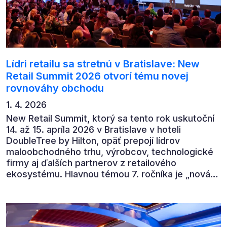
Lídri retailu sa stretnú v Bratislave: New
Retail Summit 2026 otvorí tému novej
rovnováhy obchodu
1. 4. 2026
New Retail Summit, ktorý sa tento rok uskutoční
14. až 15. apríla 2026 v Bratislave v hoteli
DoubleTree by Hilton, opäť prepojí lídrov
maloobchodného trhu, výrobcov, technologické
firmy aj ďalších partnerov z retailového
ekosystému. Hlavnou témou 7. ročníka je „nová
rovnováha obchodu“.