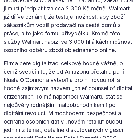
dodávková služba však není zadarmo, zákazníci si
ji musí předplatit za cca 2 300 Kč ročně. Walmart
již dříve oznámil, že testuje možnost, aby zboží
zákazníkům vozili prodavači na cestě domů z
práce, a to jako formu přivýdělku. Kromě této
služby Walmart nabízí ve 3 000 filiálkách možnost
osobního odběru zboží objednaného online.
Firma bere digitalizaci celkově hodně vážně, o
čemž svědčí i to, že od Amazonu přetáhla paní
Nuala O’Connor a vytvořila pro ni novou roli s
hodně zajímavým názvem „chief counsel of digital
citizenship“. To má napomoci Walmartu stát se
nejdůvěryhodnějším maloobchodníkem i po
digitální revoluci. Mimochodem: bezpečnost a
ochrana osobních dat v „novém retailu“ budou
jedním z témat, detailně diskutovaných v gesci