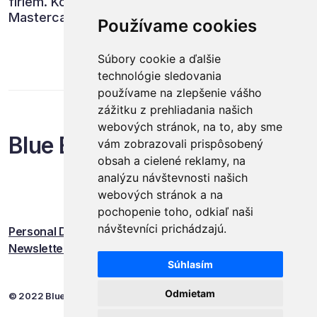
firiem. Konferencia spojená i s udelením cien
Mastercard Obchodník roka tak opäť potvrdila,
Používame cookies
že je najprestížnejším stretnutím obchodnej
branže na Slovensku. Ďalší ročník organizátori
Súbory cookie a ďalšie
plánujú v termíne 18. - 19. apríla 2023.
technológie sledovania
používame na zlepšenie vášho
zážitku z prehliadania našich
webových stránok, na to, aby sme
Blue Events
vám zobrazovali prispôsobený
obsah a cielené reklamy, na
analýzu návštevnosti našich
webových stránok a na
pochopenie toho, odkiaľ naši
návštevníci prichádzajú.
Personal Data Protection
Newsletter
Súhlasím
Odmietam
© 2022 Blue Events