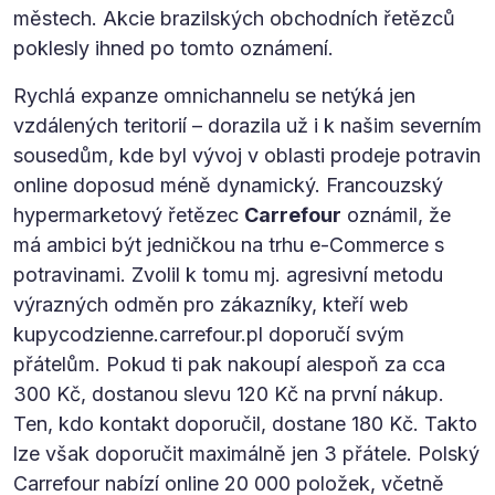
městech. Akcie brazilských obchodních řetězců
poklesly ihned po tomto oznámení.
Rychlá expanze omnichannelu se netýká jen
vzdálených teritorií – dorazila už i k našim severním
sousedům, kde byl vývoj v oblasti prodeje potravin
online doposud méně dynamický. Francouzský
hypermarketový řetězec
Carrefour
oznámil, že
má ambici být jedničkou na trhu e-Commerce s
potravinami. Zvolil k tomu mj. agresivní metodu
výrazných odměn pro zákazníky, kteří web
kupycodzienne.carrefour.pl doporučí svým
přátelům. Pokud ti pak nakoupí alespoň za cca
300 Kč, dostanou slevu 120 Kč na první nákup.
Ten, kdo kontakt doporučil, dostane 180 Kč. Takto
lze však doporučit maximálně jen 3 přátele. Polský
Carrefour nabízí online 20 000 položek, včetně