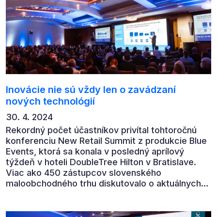
Inovácie nie sú vždy len o zavádzaní
nových technológií
30. 4. 2024
Rekordný počet účastníkov privítal tohtoročnú
konferenciu New Retail Summit z produkcie Blue
Events, ktorá sa konala v posledný aprílový
týždeň v hoteli DoubleTree Hilton v Bratislave.
Viac ako 450 zástupcov slovenského
maloobchodného trhu diskutovalo o aktuálnych
výzvach, trendoch a inováciách, ktoré môžu
pomôcť naštartovať zdravý a udržateľný rast.