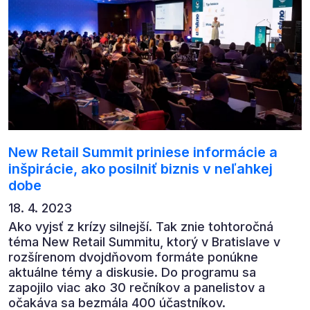
New Retail Summit priniese informácie a
inšpirácie, ako posilniť biznis v neľahkej
dobe
18. 4. 2023
Ako vyjsť z krízy silnejší. Tak znie tohtoročná
téma New Retail Summitu, ktorý v Bratislave v
rozšírenom dvojdňovom formáte ponúkne
aktuálne témy a diskusie. Do programu sa
zapojilo viac ako 30 rečníkov a panelistov a
očakáva sa bezmála 400 účastníkov.