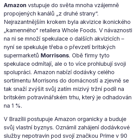
Amazon
vstupuje do světa mnoha vzájemně
propojených kanálů „z druhé strany“.
Nejrazantnějším krokem byla akvizice ikonického
„kamenného“ retailera Whole Foods. V návaznosti
na ni se množí spekulace o dalších akvizicích –
nyní se spekuluje třeba o převzetí britských
supermarketů
Morrisons
. Obě firmy tyto
spekulace odmítají, ale o to více prohlubují svoji
spolupráci. Amazon nabízí dodávky celého
sortimentu Morrisons do domácností a zjevně se
tak snaží zvýšit svůj zatím mizivý tržní podíl na
britském potravinářském trhu, který je odhadován
na 1 %.
V Brazílii postupuje Amazon organicky a buduje
svůj vlastní byznys. Oznámil zahájení dodávkové
služby nepotravin pod svojí značkou Prime v 90