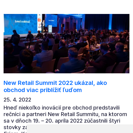
New Retail Summit 2022 ukázal, ako
obchod viac priblížiť ľuďom
25. 4. 2022
Hneď niekoľko inovácií pre obchod predstavili
rečníci a partneri New Retail Summitu, na ktorom
sa v dňoch 19. – 20. apríla 2022 zúčastnili štyri
stovky zástupcov obchodných a dodávateľských