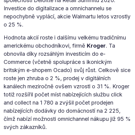
společnosti Deloitte na Retail Summitu 2020.
Investice do digitalizace a omnichannelu se
nepochybně vyplácí, akcie Walmartu letos vzrostly
o 25 %.
Hodnota akcií roste i dalšímu velkému tradičnímu
americkému obchodníkovi, firmě
Kroger
. Ta
obnovila díky rozsáhlým investicím do e-
Commerce (včetně spolupráce s ikonickým
britským e-shopem Ocado) svůj růst. Celkově sice
roste jen zhruba o 2 %, prodej v digitálních
kanálech meziročně ovšem vzrostl o 31 %. Kroger
totiž rozšířil počet míst nabízejících službu click
and collect na 1 780 a zvýšil počet prodejen
nabízejících dodávky do domácností na 2 225,
čímž nabízí možnosti omnichannel nákupu již 95 %
svých zákazníků.