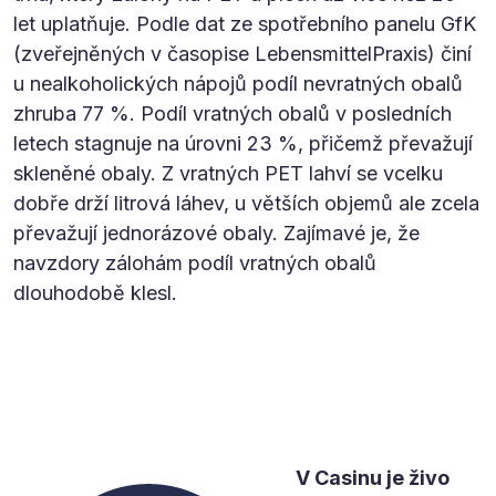
let uplatňuje. Podle dat ze spotřebního panelu GfK
(zveřejněných v časopise LebensmittelPraxis) činí
u nealkoholických nápojů podíl nevratných obalů
zhruba 77 %. Podíl vratných obalů v posledních
letech stagnuje na úrovni 23 %, přičemž převažují
skleněné obaly. Z vratných PET lahví se vcelku
dobře drží litrová láhev, u větších objemů ale zcela
převažují jednorázové obaly. Zajímavé je, že
navzdory zálohám podíl vratných obalů
dlouhodobě klesl.
V Casinu je živo