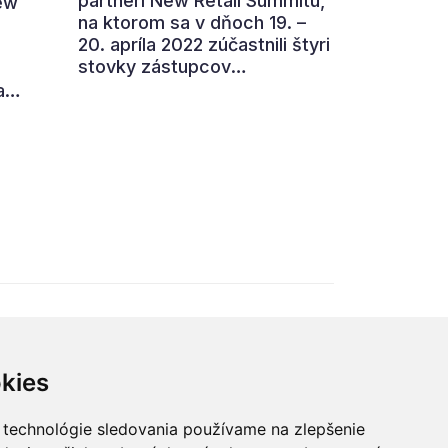
partneri New Retail Summitu,
ew
na ktorom sa v dňoch 19. –
20. apríla 2022 zúčastnili štyri
stovky zástupcov
obchodných a
a
dodávateľských firiem.
a
Konferencia spojená i s
níkov
udelením cien Mastercard
sa
Obchodník roka tak opäť
.
potvrdila, že je
najprestížnejším stretnutím
obchodnej branže na
Slovensku. Ďalší ročník
organizátori plánujú v termíne
18. - 19. apríla 2023.
kies
 technológie sledovania používame na zlepšenie