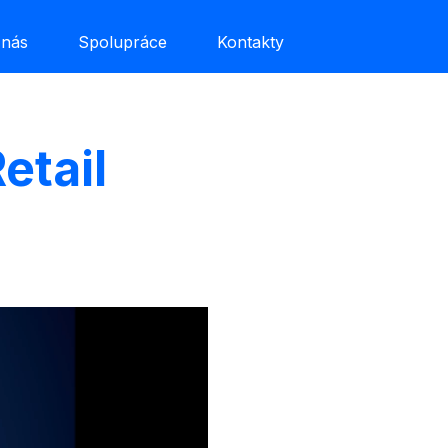
 nás
Spolupráce
Kontakty
etail