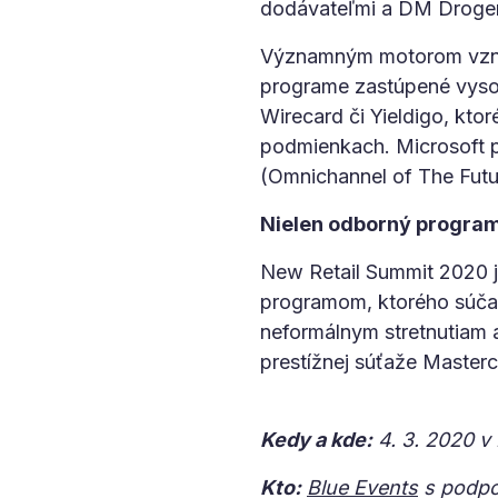
dodávateľmi a DM Drogeri
Významným motorom vzniku
programe zastúpené vysok
Wirecard či Yieldigo, kto
podmienkach. Microsoft pr
(Omnichannel of The Futur
Nielen odborný program,
New Retail Summit 2020 j
programom, ktorého súča
neformálnym stretnutiam
prestížnej súťaže Master
Kedy a kde:
4. 3. 2020 v 
Kto:
Blue Events
s podp