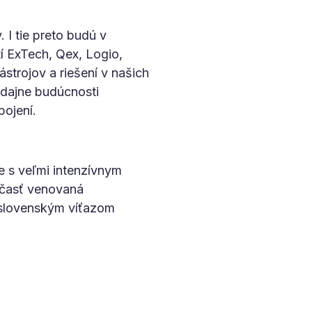
I tie preto budú v
í ExTech, Qex, Logio,
strojov a riešení v našich
edajne budúcnosti
pojení.
 s veľmi intenzívnym
 časť venovaná
 slovenským víťazom