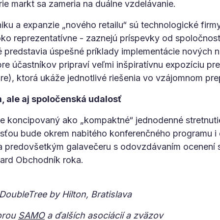
e markt sa zameria na duálne vzdelávanie.
 a expanzie „nového retailu“ sú technologické firmy. 
o reprezentatívne - zaznejú príspevky od spoločnost
ré predstavia úspešné príklady implementácie nových ná
e účastníkov pripraví veľmi inšpiratívnu expozíciu pr
e), ktorá ukáže jednotlivé riešenia vo vzájomnom pre
 ale aj spoločenská udalosť
e koncipovaný ako „kompaktné“ jednodenné stretnutie
sťou bude okrem nabitého konferenčného programu i
 a predovšetkým galavečeru s odovzdávaním ocenení
card Obchodník roka.
DoubleTree by Hilton, Bratislava
orou
SAMO
a ďalších asociácií a zväzov