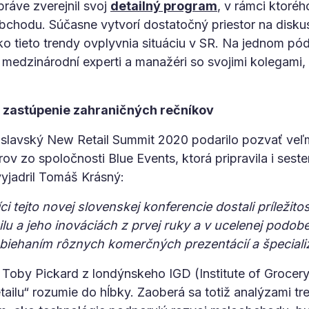
ráve zverejnil svoj
detailný program
, v rámci ktoréh
chodu. Súčasne vytvorí dostatočný priestor na diskus
ko tieto trendy ovplyvnia situáciu v SR. Na jednom p
 medzinárodní experti a manažéri so svojimi kolegami
 zastúpenie zahraničných rečníkov
islavský New Retail Summit 2020 podarilo pozvať veľ
ov zo spoločnosti Blue Events, ktorá pripravila i seste
yjadril Tomáš Krásný:
i tejto novej slovenskej konferencie dostali príležito
lu a jeho inováciách z prvej ruky a v ucelenej podob
obiehaním rôznych komerčných prezentácií a špecial
oby Pickard z londýnskeho IGD (Institute of Grocery 
tailu“ rozumie do hĺbky. Zaoberá sa totiž analýzami 