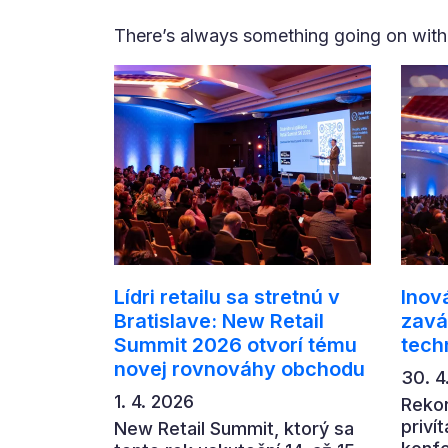
There’s always something going on with
Lídri retailu sa stretnú v
Inová
Bratislave: New Retail
zavá
Summit 2026 otvorí tému
tech
novej rovnováhy obchodu
30. 4
1. 4. 2026
Rekor
priví
New Retail Summit, ktorý sa