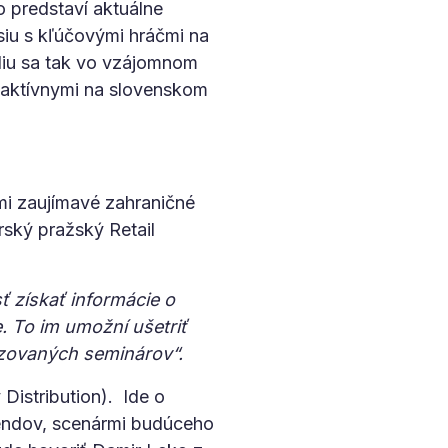
o predstaví aktuálne
iu s kľúčovými hráčmi na
ódiu sa tak vo vzájomnom
, aktívnymi na slovenskom
mi zaujímavé zahraničné
rský pražský Retail
sť získať informácie o
e. To im umožní ušetriť
izovaných seminárov“.
Distribution). Ide o
trendov, scenármi budúceho