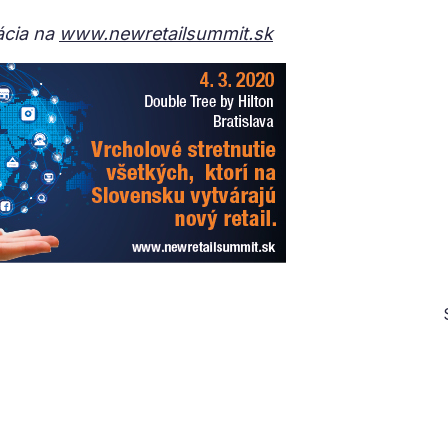
rácia na
www.newretailsummit.sk