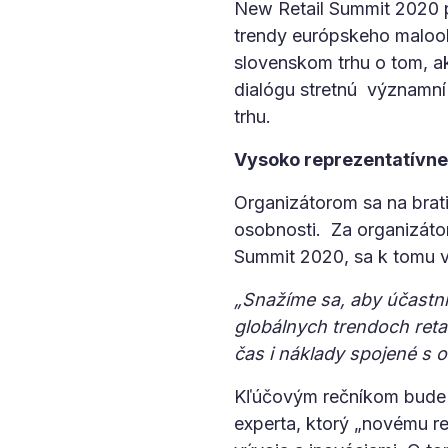
New Retail Summit 2020 p
trendy európskeho maloob
slovenskom trhu o tom, a
dialógu stretnú významní
trhu.
Vysoko reprezentatívne
Organizátorom sa na brat
osobnosti. Za organizátor
Summit 2020, sa k tomu v
„Snažíme sa, aby účastníc
globálnych trendoch retai
čas i náklady spojené s 
Kľúčovým rečníkom bude T
experta, ktorý „novému re