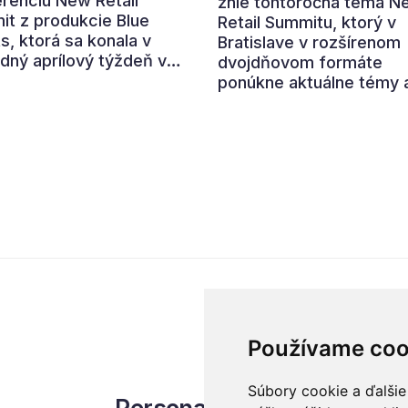
renciu New Retail
znie tohtoročná téma N
t z produkcie Blue
Retail Summitu, ktorý v
s, ktorá sa konala v
Bratislave v rozšírenom
dný aprílový týždeň v
dvojdňovom formáte
i DoubleTree Hilton v
ponúkne aktuálne témy 
slave. Viac ako 450
diskusie. Do programu s
upcov slovenského
zapojilo viac ako 30 reč
obchodného trhu
a panelistov a očakáva 
tovalo o aktuálnych
bezmála 400 účastníkov
ch, trendoch a
ciách, ktoré môžu
ť naštartovať zdravý a
teľný rast.
Používame coo
Súbory cookie a ďalšie