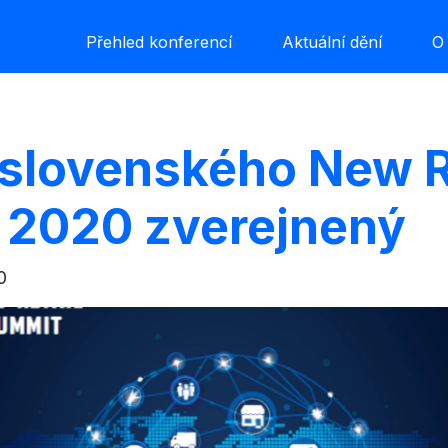
Přehled konferencí
Aktuální dění
O
slovenského New R
 2020 zverejnený
0