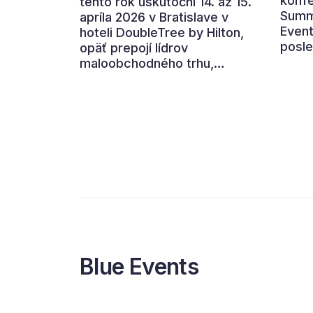
konfe
tento rok uskutoční 14. až 15.
Summi
apríla 2026 v Bratislave v
Event
hoteli DoubleTree by Hilton,
posle
opäť prepojí lídrov
hotel
maloobchodného trhu,
Brati
výrobcov, technologické
zást
firmy aj ďalších partnerov z
malo
retailového ekosystému.
disku
Hlavnou témou 7. ročníka je
výzva
„nová rovnováha obchodu“.
inová
pomôc
udrža
Blue Events