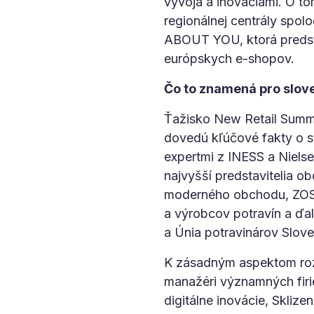
vývoja a inováciami. O t
regionálnej centrály spol
ABOUT YOU, ktorá predsta
európskych e-shopov.
Čo to znamená pro slo
Ťažisko New Retail Summi
dovedú kľúčové fakty o 
expertmi z INESS a Niels
najvyšší predstavitelia 
moderného obchodu, ZOSR
a výrobcov potravín a ďa
a Únia potravinárov Slove
K zásadným aspektom roz
manažéri významných firi
digitálne inovácie, Skliz