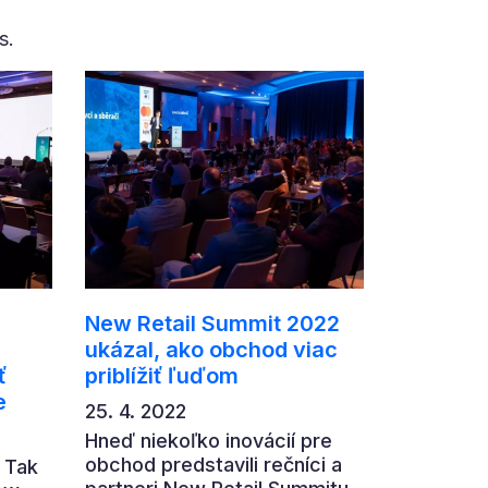
s.
New Retail Summit 2022
ukázal, ako obchod viac
ť
priblížiť ľuďom
e
25. 4. 2022
Hneď niekoľko inovácií pre
obchod predstavili rečníci a
. Tak