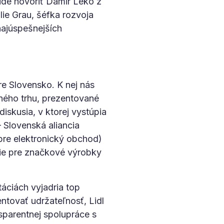
ude hovoriť Damir Leko z
lie Grau, šéfka rozvoja
najúspešnejších
e Slovensko. K nej nás
ého trhu, prezentované
skusia, v ktorej vystúpia
 Slovenská aliancia
re elektronický obchod)
ie pre značkové výrobky
ciách vyjadria top
tovať udržateľnosť, Lidl
nsparentnej spolupráce s