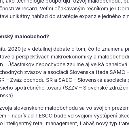
om, ako technológie podporujú rozvoj maloobchodu, b
očnosti Wirecard. Veľmi očakávaným rečníkom je i Cora
ví unikátny náhľad do stratégie expanzie jedného z 
venský maloobchod?
tu 2020 je v detailnej debate o tom, čo to znamená pr
stave a perspektívach makroekonomiky a maloobchodn
en. Účastníkov nepochybne zaujme aj veľká panelová di
obchodných zväzov a asociácií Slovenska (teda SAMO –
 – Zväz obchodu SR a SAEC – Slovenská asociácia p
lšieho spotrebného tovaru (SZZV – Slovenské združen
nska).
voja slovenského maloobchodu sa vo svojich prezentá
em – napríklad TESCO bude vo svojom vystúpení akcen
eno inteligentný retail management, Labaš nový typ tra