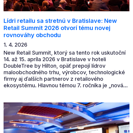
Lídri retailu sa stretnú v Bratislave: New
Retail Summit 2026 otvorí tému novej
rovnováhy obchodu
1. 4. 2026
New Retail Summit, ktorý sa tento rok uskutoční
14. až 15. apríla 2026 v Bratislave v hoteli
DoubleTree by Hilton, opäť prepojí lídrov
maloobchodného trhu, výrobcov, technologické
firmy aj ďalších partnerov z retailového
ekosystému. Hlavnou témou 7. ročníka je „nová
rovnováha obchodu“.