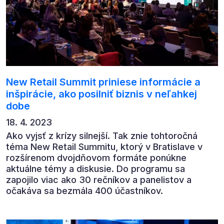
New Retail Summit priniese informácie a
inšpirácie, ako posilniť biznis v neľahkej
dobe
18. 4. 2023
Ako vyjsť z krízy silnejší. Tak znie tohtoročná
téma New Retail Summitu, ktorý v Bratislave v
rozšírenom dvojdňovom formáte ponúkne
aktuálne témy a diskusie. Do programu sa
zapojilo viac ako 30 rečníkov a panelistov a
očakáva sa bezmála 400 účastníkov.