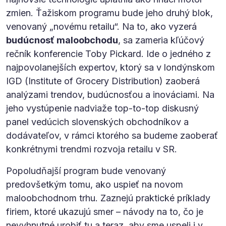
zmien. Ťažiskom programu bude jeho druhý blok,
venovaný „novému retailu“. Na to, ako vyzerá
budúcnosť maloobchodu
, sa zameria kľúčový
rečník konferencie Toby Pickard. Ide o jedného z
najpovolanejších expertov, ktorý sa v londýnskom
IGD (Institute of Grocery Distribution) zaoberá
analýzami trendov, budúcnosťou a inováciami. Na
jeho vystúpenie nadviaže top-to-top diskusný
panel vedúcich slovenských obchodníkov a
dodávateľov, v rámci ktorého sa budeme zaoberať
konkrétnymi trendmi rozvoja retailu v SR.
Popoludňajší program bude venovaný
predovšetkým tomu, ako uspieť na novom
maloobchodnom trhu. Zaznejú praktické príklady
firiem, ktoré ukazujú smer – návody na to, čo je
nevyhnutné urobiť tu a teraz, aby sme uspeli i v