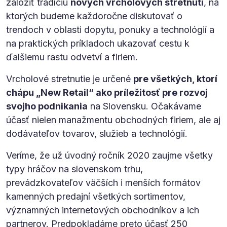
založiť tradíciu
nových vrcholových stretnutí
, na
ktorých budeme každoročne diskutovať o
trendoch v oblasti dopytu, ponuky a technológií a
na praktických príkladoch ukazovať cestu k
ďalšiemu rastu odvetví a firiem.
Vrcholové stretnutie je určené
pre všetkých, ktorí
chápu „New Retail“ ako príležitosť pre rozvoj
svojho podnikania
na Slovensku. Očakávame
účasť nielen manažmentu obchodných firiem, ale aj
dodávateľov tovarov, služieb a technológií.
Veríme, že už úvodný ročník 2020 zaujme všetky
typy hráčov na slovenskom trhu,
prevádzkovateľov väčších i menších formátov
kamenných predajní všetkých sortimentov,
významných internetových obchodníkov a ich
partnerov. Predpokladáme preto účasť 250