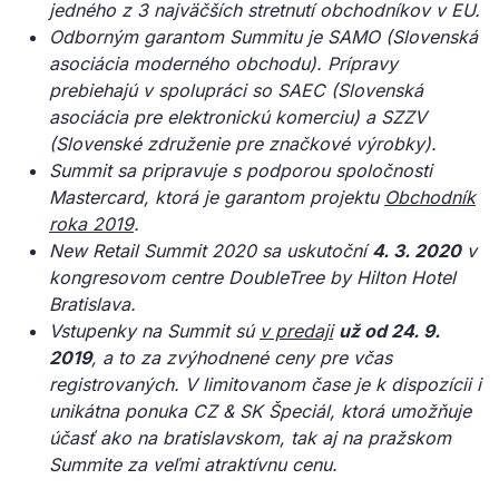
jedného z 3 najväčších stretnutí obchodníkov v EU.
Odborným garantom Summitu je SAMO (Slovenská
asociácia moderného obchodu). Prípravy
prebiehajú v spolupráci so SAEC (Slovenská
asociácia pre elektronickú komerciu) a SZZV
(Slovenské združenie pre značkové výrobky).
Summit sa pripravuje s podporou spoločnosti
Mastercard, ktorá je garantom projektu
Obchodník
roka 2019
.
New Retail Summit 2020 sa uskutoční
4. 3. 2020
v
kongresovom centre DoubleTree by Hilton Hotel
Bratislava.
Vstupenky na Summit sú
v predaji
už od 24. 9.
2019
, a to za zvýhodnené ceny pre včas
registrovaných. V limitovanom čase je k dispozícii i
unikátna ponuka CZ & SK Špeciál, ktorá umožňuje
účasť ako na bratislavskom, tak aj na pražskom
Summite za veľmi atraktívnu cenu.