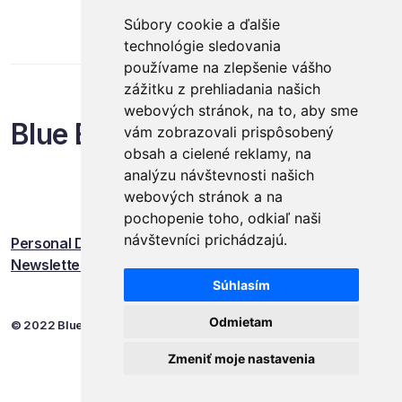
branže na Slovensku. Ďalší ročník organizátori
Súbory cookie a ďalšie
plánujú v termíne 18. - 19. apríla 2023.
technológie sledovania
používame na zlepšenie vášho
zážitku z prehliadania našich
webových stránok, na to, aby sme
Blue Events
vám zobrazovali prispôsobený
obsah a cielené reklamy, na
analýzu návštevnosti našich
webových stránok a na
pochopenie toho, odkiaľ naši
návštevníci prichádzajú.
Personal Data Protection
Newsletter
Súhlasím
Odmietam
© 2022 Blue Events
Zmeniť moje nastavenia