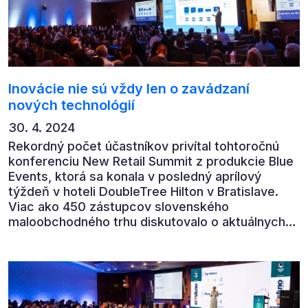
Inovácie nie sú vždy len o zavádzaní
nových technológií
30. 4. 2024
Rekordný počet účastníkov privítal tohtoročnú
konferenciu New Retail Summit z produkcie Blue
Events, ktorá sa konala v posledný aprílový
týždeň v hoteli DoubleTree Hilton v Bratislave.
Viac ako 450 zástupcov slovenského
maloobchodného trhu diskutovalo o aktuálnych
výzvach, trendoch a inováciách, ktoré môžu
pomôcť naštartovať zdravý a udržateľný rast.