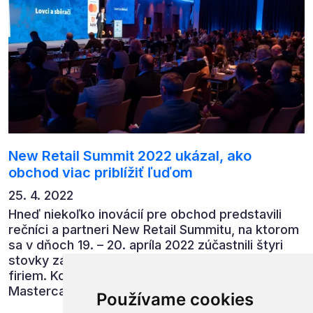
New Retail Summit 2022 ukázal, ako
obchod viac priblížiť ľuďom
25. 4. 2022
Hneď niekoľko inovácií pre obchod predstavili
rečníci a partneri New Retail Summitu, na ktorom
sa v dňoch 19. – 20. apríla 2022 zúčastnili štyri
stovky zástupcov obchodných a dodávateľských
firiem. Konferencia spojená i s udelením cien
Mastercard Obchodník roka tak opäť potvrdila,
Používame cookies
že je najprestížnejším stretnutím obchodnej