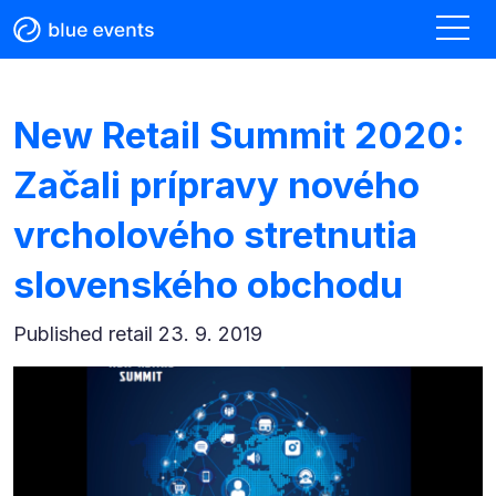
New Retail Summit 2020:
Začali prípravy nového
vrcholového stretnutia
slovenského obchodu
Published
retail 23. 9. 2019