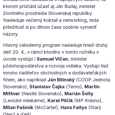
ktorom prisľúbil účasť aj Ján Budaj, minister
životného prostredia Slovenskej republiky.
Nasleduje večerný koktail a networking, teda
príležitosť si po dlhom čase osobne vymeniť
názory.
Hlavný celodenný program nasleduje hneď druhý
deň 20. 4., v rámci ktorého v tomto ročníku v
úvode vystúpi i
Samuel Vlčan
, minister
pôdohospodárstva a rozvoja vidieka. Vystúpi tiež
mnoho riaditeľov obchodných a dodávateľských
firiem, ako napríklad
Ján Bilinský
(COOP Jednota
Slovensko),
Stanislav Čajka
(Terno),
Martin
Mittner
(Nestlé Slovensko),
Marián Šolty
(Levické mliekárne),
Karel Pilčík
(MP Krásno),
Milan Pašmík
(McCarter),
Hans Faltys
(Starý
Otec) a ďalší.