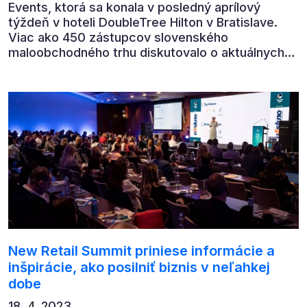
Events, ktorá sa konala v posledný aprílový
týždeň v hoteli DoubleTree Hilton v Bratislave.
Viac ako 450 zástupcov slovenského
maloobchodného trhu diskutovalo o aktuálnych
výzvach, trendoch a inováciách, ktoré môžu
pomôcť naštartovať zdravý a udržateľný rast.
New Retail Summit priniese informácie a
inšpirácie, ako posilniť biznis v neľahkej
dobe
18. 4. 2023