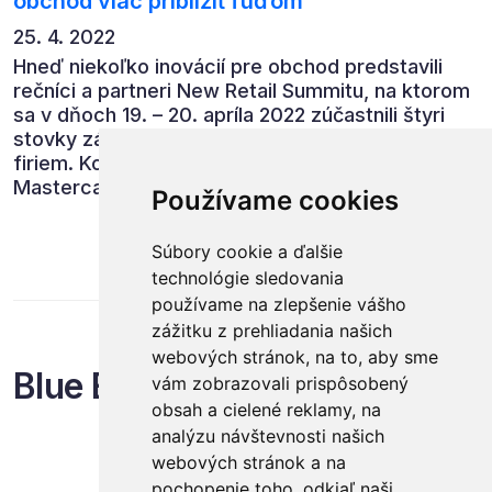
obchod viac priblížiť ľuďom
25. 4. 2022
Hneď niekoľko inovácií pre obchod predstavili
rečníci a partneri New Retail Summitu, na ktorom
sa v dňoch 19. – 20. apríla 2022 zúčastnili štyri
stovky zástupcov obchodných a dodávateľských
firiem. Konferencia spojená i s udelením cien
Mastercard Obchodník roka tak opäť potvrdila,
Používame cookies
že je najprestížnejším stretnutím obchodnej
branže na Slovensku. Ďalší ročník organizátori
Súbory cookie a ďalšie
plánujú v termíne 18. - 19. apríla 2023.
technológie sledovania
používame na zlepšenie vášho
zážitku z prehliadania našich
webových stránok, na to, aby sme
Blue Events
vám zobrazovali prispôsobený
obsah a cielené reklamy, na
analýzu návštevnosti našich
webových stránok a na
pochopenie toho, odkiaľ naši