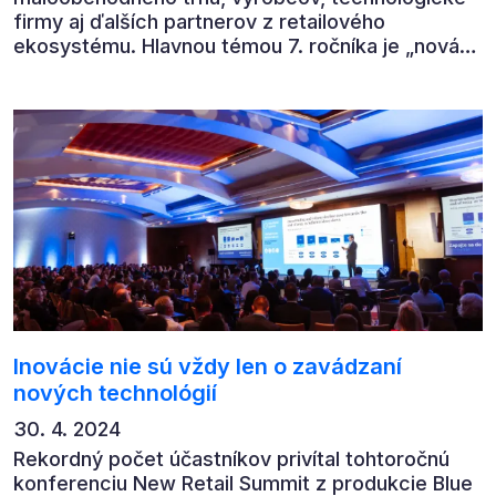
firmy aj ďalších partnerov z retailového
ekosystému. Hlavnou témou 7. ročníka je „nová
rovnováha obchodu“.
Inovácie nie sú vždy len o zavádzaní
nových technológií
30. 4. 2024
Rekordný počet účastníkov privítal tohtoročnú
konferenciu New Retail Summit z produkcie Blue