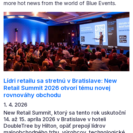
more hot news from the world of Blue Events.
Lídri retailu sa stretnú v Bratislave: New
Retail Summit 2026 otvorí tému novej
rovnováhy obchodu
1. 4. 2026
New Retail Summit, ktorý sa tento rok uskutoční
14. až 15. apríla 2026 v Bratislave v hoteli
DoubleTree by Hilton, opäť prepojí lídrov
maloobchodného trhu, výrobcov, technologické