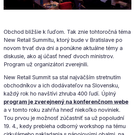
Obchod bližšie k ľuďom. Tak znie tohtoročná téma
New Retail Summitu, ktorý bude v Bratislave po
novom trvať dva dni a ponúkne aktuálne témy a
diskusie, ako aj účasť hneď dvoch ministrov.
Program už organizátori zverejnili.
New Retail Summit sa stal najväčším stretnutím
obchodníkov a ich dodávateľov na Slovensku,
každý rok ho navštívi zhruba 400 ľudí. Úplný
program je zverejnený na konferenčnom webe
a v tomto roku zahŕňa hneď niekoľko noviniek.
Tou prvou je možnosť zúčastniť sa už popoludní
19. 4., kedy prebieha odborný workshop na tému
cirkulárneho nakladania s nápojovými obalmi, na